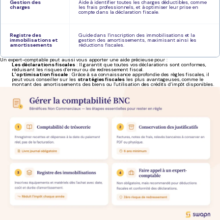
Gestion des
Aide à identifier toutes les charges déductibles, comme
charges
les frais professionnels, et à optimiser leur prise en
compte dans la déclaration fiscale.
Registre des
Guide dans l’inscription des immobilisations et la
immobilisations et
gestion des amortissements, maximisant ainsi les
amortissements
réductions fiscales.
Un expert-comptable peut aussi vous apporter une aide précieuse pour :
Les déclarations fiscales
: Il garantit que toutes vos déclarations sont conformes,
réduisant les risques d’erreur ou de redressement fiscal.
L’optimisation fiscale
: Grâce à sa connaissance approfondie des règles fiscales, il
peut vous conseiller sur les
stratégies fiscales
les plus avantageuses, comme le
montant des amortissements des biens ou l'utilisation des crédits d’impôt disponibles.