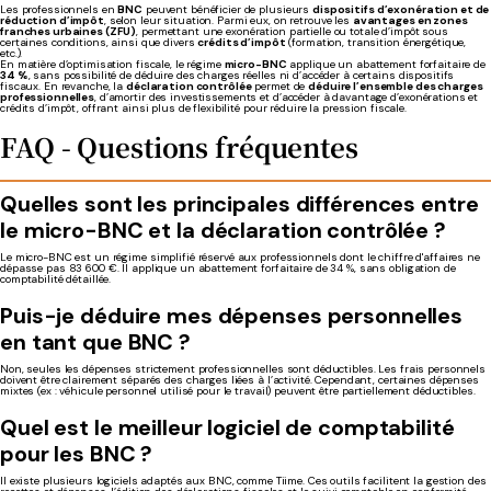
Les professionnels en
BNC
peuvent bénéficier de plusieurs
dispositifs d’exonération et de
réduction d’impôt
, selon leur situation. Parmi eux, on retrouve les
avantages en zones
franches urbaines (ZFU)
, permettant une exonération partielle ou totale d’impôt sous
certaines conditions, ainsi que divers
crédits d’impôt
(formation, transition énergétique,
etc.).
En matière d’optimisation fiscale, le régime
micro-BNC
applique un abattement forfaitaire de
34 %
, sans possibilité de déduire des charges réelles ni d’accéder à certains dispositifs
fiscaux. En revanche, la
déclaration contrôlée
permet de
déduire l’ensemble des charges
professionnelles
, d’amortir des investissements et d’accéder à davantage d’exonérations et
crédits d’impôt, offrant ainsi plus de flexibilité pour réduire la pression fiscale.
FAQ - Questions fréquentes
Quelles sont les principales différences entre
le micro-BNC et la déclaration contrôlée ?
Le micro-BNC est un régime simplifié réservé aux professionnels dont le chiffre d'affaires ne
dépasse pas 83 600 €. Il applique un abattement forfaitaire de 34 %, sans obligation de
comptabilité détaillée.
Puis-je déduire mes dépenses personnelles
en tant que BNC ?
Non, seules les dépenses strictement professionnelles sont déductibles. Les frais personnels
doivent être clairement séparés des charges liées à l’activité. Cependant, certaines dépenses
mixtes (ex : véhicule personnel utilisé pour le travail) peuvent être partiellement déductibles.
Quel est le meilleur logiciel de comptabilité
pour les BNC ?
Il existe plusieurs logiciels adaptés aux BNC, comme Tiime. Ces outils facilitent la gestion des