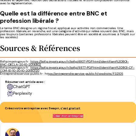
recettes et dépenses, l’édition des déclarations fiscales et le suivi comptable en conformité
avec la réglementation.
Quelle est la différence entre BNC et
profession libérale ?
Le terme BNC désigne un régime fiscal, appliqué aux activités non commerciales. Une
profession libérale, en revanche, est une catégorie d’activité qui relève souvent des BNC, mais
pas toujours (certaines professions libérales peuvent être en société et soumises à l'impôt sur
les sociétés).
Sources & Références
Bofip.impots.gouv.fr :
https://bofip.impots.gouv.fr/bofip/4807-PGP.html/identifiant%3DBOI-
BNC-DECLA-20-10-20190102
Bofip.impots.gouv.fr :
https://bofip.impots.gouv.fr/bofip/8877-PGP.html/identifiant%3DBOI-CF-
COM-10-10-30-10-20180720
Entreprendre.service-public.fr : ht
tps://entreprendre.service-public.fr/vosdroits/F32105
Résumer cet article avec :
ChatGPT
Perplexity
Créez votre entreprise avec Swapn,
c’est gratuit
Se concentrer pleinement sur son activité
- Phil T.
Créer mon entreprise