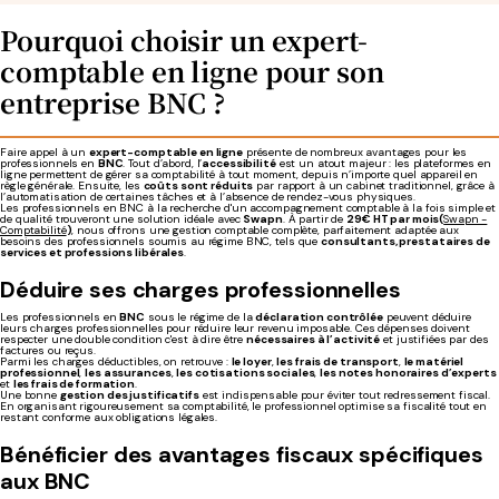
Pourquoi choisir un expert-
comptable en ligne pour son
entreprise BNC ?
Faire appel à un
expert-comptable en ligne
présente de nombreux avantages pour les
professionnels en
BNC
. Tout d’abord, l’
accessibilité
est un atout majeur : les plateformes en
ligne permettent de gérer sa comptabilité à tout moment, depuis n’importe quel appareil en
règle générale. Ensuite, les
coûts sont réduits
par rapport à un cabinet traditionnel, grâce à
l’automatisation de certaines tâches et à l’absence de rendez-vous physiques.
Les professionnels en BNC à la recherche d'un accompagnement comptable à la fois simple et
de qualité trouveront une solution idéale avec
Swapn
. À partir de
29€ HT par mois(
Swapn -
Comptabilité
)
, nous offrons une gestion comptable complète, parfaitement adaptée aux
besoins des professionnels soumis au régime BNC, tels que
consultants, prestataires de
services et professions libérales
.
Déduire ses charges professionnelles
Les professionnels en
BNC
sous le régime de la
déclaration contrôlée
peuvent déduire
leurs charges professionnelles pour réduire leur revenu imposable. Ces dépenses doivent
respecter une double condition c'est à dire être
nécessaires à l’activité
et justifiées par des
factures ou reçus.
Parmi les charges déductibles, on retrouve :
le loyer
,
les frais de transport
,
le matériel
professionnel
,
les assurances
,
les cotisations sociales
,
les notes honoraires d’experts
et
les frais de formation
.
Une bonne
gestion des justificatifs
est indispensable pour éviter tout redressement fiscal.
En organisant rigoureusement sa comptabilité, le professionnel optimise sa fiscalité tout en
restant conforme aux obligations légales.
Bénéficier des avantages fiscaux spécifiques
aux BNC