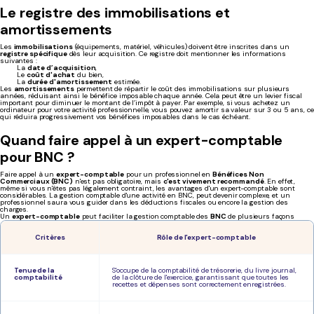
Le registre des immobilisations et
amortissements
Les
immobilisations
(équipements, matériel, véhicules) doivent être inscrites dans un
registre spécifique
dès leur acquisition. Ce registre doit mentionner les informations
suivantes :
La
date d’acquisition
,
Le
coût d'achat
du bien,
La
durée d'amortissement
estimée.
Les
amortissements
permettent de répartir le coût des immobilisations sur plusieurs
années, réduisant ainsi le bénéfice imposable chaque année. Cela peut être un levier fiscal
important pour diminuer le montant de l’impôt à payer. Par exemple, si vous achetez un
ordinateur pour votre activité professionnelle, vous pouvez amortir sa valeur sur 3 ou 5 ans, ce
qui réduira progressivement vos bénéfices imposables dans le cas échéant.
Quand faire appel à un expert-comptable
pour BNC ?
Faire appel à un
expert-comptable
pour un professionnel en
Bénéfices Non
Commerciaux (BNC)
n'est pas obligatoire, mais
c'est vivement recommandé
. En effet,
même si vous n'êtes pas légalement contraint, les avantages d'un expert-comptable sont
considérables. La gestion comptable d'une activité en BNC, peut devenir complexe, et un
professionnel saura vous guider dans les déductions fiscales ou encore la gestion des
charges.
Un
expert-comptable
peut faciliter la gestion comptable des
BNC
de plusieurs façons
Critères
Rôle de l'expert-comptable
Tenue de la
S'occupe de la comptabilité de trésorerie, du livre journal,
comptabilité
de la clôture de l'exercice, garantissant que toutes les
recettes et dépenses sont correctement enregistrées.