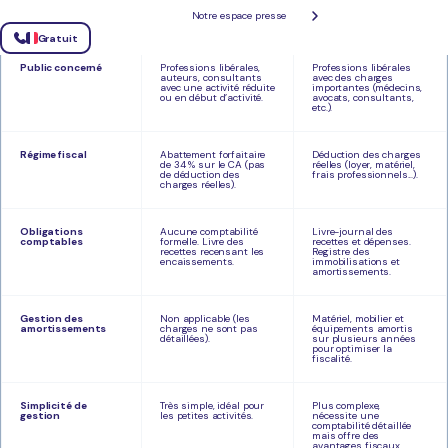
Notre espace presse
Critères
Micro-BNC
Déclaration contrôlée
Gratuit
Public concerné
Professions libérales,
Professions libérales
auteurs, consultants
avec des charges
avec une activité réduite
importantes (médecins,
ou en début d’activité.
avocats, consultants,
etc.).
Régime fiscal
Abattement forfaitaire
Déduction des charges
de 34 % sur le CA (pas
réelles (loyer, matériel,
de déduction des
frais professionnels...).
charges réelles).
Obligations
Aucune comptabilité
Livre-journal des
comptables
formelle. Livre des
recettes et dépenses.
recettes recensant les
Registre des
encaissements.
immobilisations et
amortissements.
Gestion des
Non applicable (les
Matériel, mobilier et
amortissements
charges ne sont pas
équipements amortis
détaillées).
sur plusieurs années
pour optimiser la
fiscalité.
Simplicité de
Très simple, idéal pour
Plus complexe,
gestion
les petites activités.
nécessite une
comptabilité détaillée
mais offre des
avantages fiscaux.