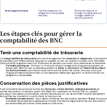
Avantage principal
Facilité de gestion et
Permet de réduire la
obligations comptables
charge fiscale grâce aux
réduites.
charges réelles et
amortissements.
Les étapes clés pour gérer la
comptabilité des BNC
Tenir une comptabilité de trésorerie
La
comptabilité de trésorerie
consiste à enregistrer les
recettes
et
dépenses
uniquement
lorsqu’elles sont effectivement perçues ou payées, et non au moment où elles sont facturées.
Cela simplifie la gestion des flux financiers et permet une vision plus réaliste de la trésorerie.
Conseils pratiques
: Utilisez un livre journal pour enregistrer chaque transaction en
temps réel. Mentionnez systématiquement la
date
, le
montant
et
l'identité du client
ou du fournisseur
pour éviter toute confusion et erreur de saisie. Assurez vous que
chaque entrée correspond bien à une opération réelle pour garantir la conformité de vos
obligations comptables.
Conservation des pièces justificatives
Il est primordial de conserver toutes les
factures
,
notes de frais
,
relevés bancaires
et
autres documents financiers ayant fait objet d'un paiement en format PDF ou support
physique. Ces pièces justificatives servent de preuves en cas de contrôle fiscal et permettent
de justifier les montants inscrits dans le livre journal.
Durée de conservation
: Vous devez conserver ces documents pendant
6 ans
minimum
à compter de la date de la déclaration fiscale. Une bonne organisation de ces documents
est essentielle pour éviter toute perte ou confusion.