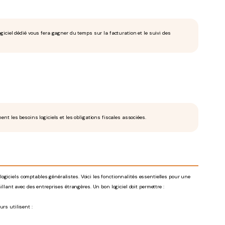
iciel dédié vous fera gagner du temps sur la facturation et le suivi des
nt les besoins logiciels et les obligations fiscales associées.
ogiciels comptables généralistes. Voici les fonctionnalités essentielles pour une
lant avec des entreprises étrangères. Un bon logiciel doit permettre :
rs utilisent :