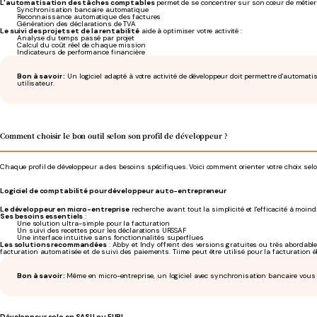
L'automatisation des tâches comptables
permet de se concentrer sur son cœur de métier 
Synchronisation bancaire automatique
Reconnaissance automatique des factures
Génération des déclarations de TVA
Le suivi des projets et de la rentabilité
aide à optimiser votre activité :
Analyse du temps passé par projet
Calcul du coût réel de chaque mission
Indicateurs de performance financière
Bon à savoir :
Un logiciel adapté à votre activité de développeur doit permettre d'automa
utilisateur.
Comment choisir le bon outil selon son profil de développeur ?
Chaque profil de développeur a des besoins spécifiques. Voici comment orienter votre choix selon
Logiciel de comptabilité pour développeur auto-entrepreneur
Le développeur en micro-entreprise
recherche avant tout la simplicité et l'efficacité à moind
Ses besoins essentiels
:
Une solution ultra-simple pour la facturation
Un suivi des recettes pour les déclarations URSSAF
Une interface intuitive sans fonctionnalités superflues
Les solutions recommandées
: Abby et Indy offrent des versions gratuites ou très abordabl
facturation automatisée et de suivi des paiements. Tiime peut être utilisé pour la facturation él
Bon à savoir :
Même en micro-entreprise, un logiciel avec synchronisation bancaire vous
Développeur solo en SASU ou EURL