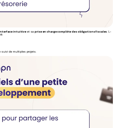
nterface intuitive
et sa
prise en charge complète des obligations fiscales
. L-
é.
 suivi de multiples projets.