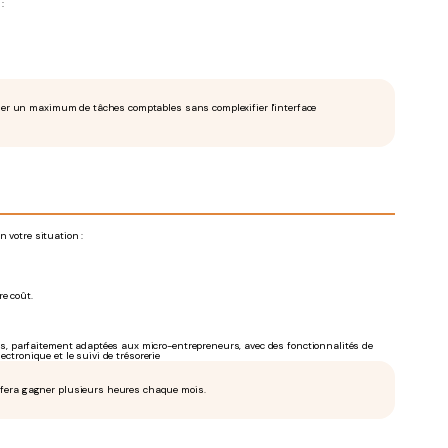
:
tiser un maximum de tâches comptables sans complexifier l'interface
 votre situation :
re coût.
es, parfaitement adaptées aux micro-entrepreneurs, avec des fonctionnalités de
ectronique et le suivi de trésorerie
 fera gagner plusieurs heures chaque mois.