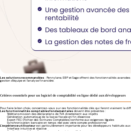
Les solutions recommandées
: Pennylane, EBP et Sage offrent des fonctionnalités avancées
gestion d'équipe et l'analyse financière.
Critères essentiels pour un logiciel de comptabilité en ligne dédié aux développeurs
Pour faire le bon choix, concentrez-vous sur ces fonctionnalités clés qui feront vraiment la dif
Les fonctionnalités comptables fondamentales
doivent être présentes :
Télétransmission des déclarations de TVA directement aux impôts
Génération automatique de la liasse fiscale en fin d'exercice
Export FEC (Fichier des Écritures Comptables) conforme aux exigences légales
Synchronisation bancaire en temps réel avec votre compte professionnel
L'expérience utilisateur
est particulièrement importante pour les développeurs habitués aux 
Interface intuitive et réactive