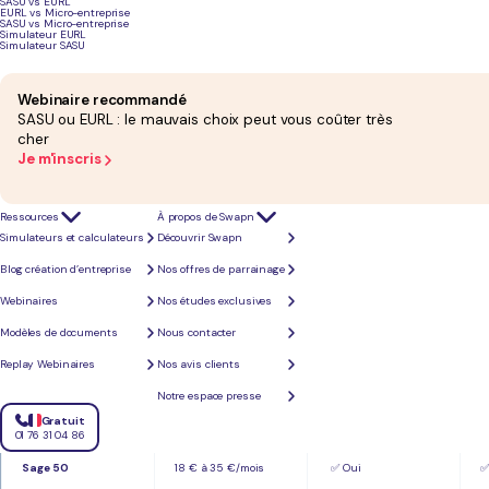
Comparatif des meilleurs logiciels de comptabilité pour les développeurs
SASU vs EURL
EURL vs Micro-entreprise
SASU vs Micro-entreprise
Simulateur EURL
Simulateur SASU
TVA &
Solution
Tarif mensuel HT
télétransmission
Webinaire recommandé
SASU ou EURL : le mauvais choix peut vous coûter très
L-Expert-
Dès 69 € HT/mois,
✅ Oui
✅
cher
Comptable.com
sans engagement
u
Je m'inscris
Swapn
29 € HT/mois, sans
✅ Oui
✅
engagement
Ressources
À propos de Swapn
Simulateurs et calculateurs
Découvrir Swapn
Tiime
0 € à 24,99 €
❌ Facturation
❌
Blog création d’entreprise
Nos offres de parrainage
HT/mois, sans
électronique
c
engagement
uniquement
c
E
Webinaires
Nos études exclusives
C
Modèles de documents
Nous contacter
Pennylane
14 € à 79 € selon
✅ Oui
✅
Replay Webinaires
Nos avis clients
l'offre
Notre espace presse
Indy
12 € à 49 €/mois
✅ Oui
✅
Gratuit
01 76 31 04 86
Sage 50
18 € à 35 €/mois
✅ Oui
✅