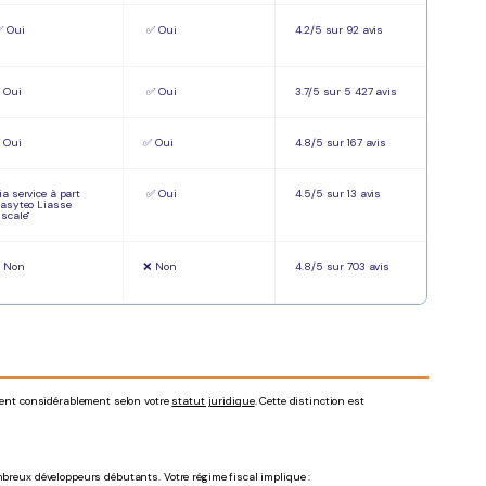
 Oui
✅ Oui
4.2/5 sur 92 avis
 Oui
✅ Oui
3.7/5 sur 5 427 avis
 Oui
✅ Oui
4.8/5 sur 167 avis
ia service à part
✅ Oui
4.5/5 sur 13 avis
Easyteo Liasse
iscale"
❌
Non
❌
Non
4.8/5 sur 703 avis
ient considérablement selon votre
statut juridique
. Cette distinction est
mbreux développeurs débutants. Votre régime fiscal implique :