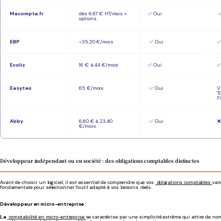
Macompta.fr
dès 6,67 € HT/mois +
✅ Oui
✅
options
EBP
~35,20 €/mois
✅ Oui
✅
Evoliz
16 € à 44 €/mois
✅ Oui
✅
Easyteo
65 €/mois
✅ Oui
V
"
F
Abby
6,60 € à 23,40
✅ Oui
€/mois
Développeur indépendant ou en société : des obligations comptables distinctes
Avant de choisir un logiciel, il est essentiel de comprendre que vos
obligations comptables
var
fondamentale pour sélectionner l'outil adapté à vos besoins réels.
Développeur en micro-entreprise :
La
comptabilité en micro-entreprise
se caractérise par une simplicité extrême qui attire de no