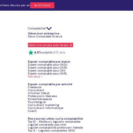
illiers d'euros par an
Je m'inscris
Comptabilité
 statut (micro-entreprise, SASU, EURL…) afin de respecter les
obligations
Gérer mon entreprise
Devis Comptable Gratuit
 ni de TVA sous certains seuils) et des outils légers comme
Abby
ou
Indy
ète
est requise, et des solutions comme
Swapn
,
Indy
ou
Macompta.fr
Gérer ma compta avec Swapn
 déléguer entièrement leur comptabilité à un comptable dédié,
Tiime
peut être
4,9
Trustpilot
+372 avis
a
gestion des projets, notes de frais et tableaux de bord
;
Pennylane
,
EBP
Expert-comptable par statut
ux, des abonnements récurrents et la synchronisation bancaire
pour
Expert-comptable pour SASU
Expert-comptable pour EURL
Expert-comptable pour SAS
Expert-comptable pour SARL
Voir plus >
Expert-comptable par activité
Confier ma compta
Freelance
Consultant
Infirmier libéral
Professions libérales
Kinésithérapeute
Psychologue
Consultant marketing
Consultant informatique
Coach
Article mis à jour
Le 24 juillet 2026
Ressources utiles sur la comptabilité
Top 10 - Meilleurs logiciels comptables
Logiciel comptable pas cher
Logiciel comptabilité profession libérale
Top 8 - Logiciels comptables SASU