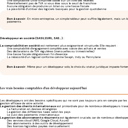
Une comptabilité ultra-simplifiée basée sur un livre des recettes
Potentiellement pas de TVA si vous êtes sous le seuil de franchise
Aucune obligation de produire un bilan ou une liasse fiscale
La possibilité d'utiliser des logiciels basiques pour la gestion quotidienne
Bon à savoir :
En micro-entreprise, un simple tableur peut suffire légalement, mais un log
paiements.
Développeur en société (SASU, EURL, SAS…) :
La comptabilité en société
est nettement plus exigeante et structurée. Elle requiert :
Une comptabilité d'engagement complète avec saisie des achats et ventes
Des déclarations de TVA régulières (mensuelles ou trimestrielles)
Une liasse fiscale obligatoire en fin d'exercice
La nécessité d'un logiciel conforme comme Swapn, Indy ou Pennylane
Bon à savoir :
Même pour un développeur solo, le choix du statut juridique impacte forteme
Les vrais besoins comptables d'un développeur aujourd'hui
Les développeurs ont des besoins spécifiques qui ne sont pas toujours pris en compte par les l
gestion efficace de votre activité :
La gestion des clients internationaux
est primordiale pour de nombreux développeurs travail
La facturation en devises étrangères
La gestion des différentes taxes selon les pays
Le suivi des paiements internationaux
La gestion des abonnements récurrents
est également cruciale, car de nombreux développeu
Des services cloud (AWS, Google Cloud, Azure)
Des abonnements à des outils de développement
Des licences logicielles payées mensuellement