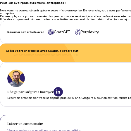
Peut-on avoir plusieurs micro-entreprises ?
Non, vous ne pouvez détenir qu’une seule micro-entreprise. En revanche, vous avez parfaitement
entreprise.
Par exemple, vous pouvez cumuler des prestations de services (formation professionnelle) et une
Il faudra simplement déclarer toutes vos activités au moment de l’immatriculation (ou les ajout
ChatGPT
Perplexity
Résumer cet article avec :
Créez votre entreprise avec Swapn,
c’est gratuit
Se concentrer pleinement sur son activité
- Phil T.
Rédigé par
Grégoire Charroyer
Expert en création d’entreprise depuis plus de 10 ans. Grégoire a pour objectif de rendre l
Laisser un commentaire
Votre adresse mail ne sera pas publiée.