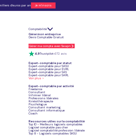
illiers d'euros par an
Je m'inscris
Comptabilité
fié, applicable principalement à l’entreprise individuelle (EI) ou, plus rarement,
Gérer mon entreprise
Devis Comptable Gratuit
t sa gestion comptable simplifiée, idéale pour se lancer seul.
 ne peut donc pas avoir d’associé comme dans une société (SAS, SARL, etc.).
moine personnel, limitant la responsabilité de l’entrepreneur à son patrimoine
Gérer ma compta avec Swapn
 conditions de chiffre d’affaires et de franchise de TVA, mais il est moins adapté
4,9
Trustpilot
+372 avis
micro-entreprise par personne, mais avec la possibilité d’y cumuler plusieurs
Expert-comptable par statut
Expert-comptable pour SASU
Expert-comptable pour EURL
Expert-comptable pour SAS
Expert-comptable pour SARL
Voir plus >
Je prends RDV gratuitement
Expert-comptable par activité
Freelance
Consultant
Infirmier libéral
Professions libérales
Kinésithérapeute
Psychologue
Consultant marketing
Article mis à jour
Consultant informatique
Le 09 juillet 2026
Coach
Ressources utiles sur la comptabilité
Top 10 - Meilleurs logiciels comptables
Logiciel comptable pas cher
Logiciel comptabilité profession libérale
Top 8 - Logiciels comptables SASU