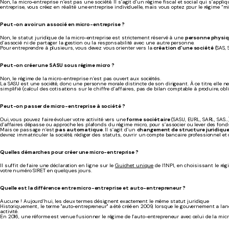
Non, la micro-entreprise n’est pas une société. Il s’agit d’un régime fiscal et social qui s’appli
entreprise, vous créez en réalité une entreprise individuelle, mais vous optez pour le régime “mi
Peut-on avoir un associé en micro-entreprise ?
Non, le statut juridique de la micro-entreprise est strictement réservé à une
personne physiq
d’associé ni de partager la gestion ou la responsabilité avec une autre personne.
Pour entreprendre à plusieurs, vous devez vous orienter vers la
création d’une société
(SAS, 
Peut-on créer une SASU sous régime micro ?
Non, le régime de la micro-entreprise n’est pas ouvert aux sociétés.
La SASU est une société, donc une personne morale distincte de son dirigeant. À ce titre, elle n
simplifié (calcul des cotisations sur le chiffre d’affaires, pas de bilan comptable à produire, obli
Peut-on passer de micro-entreprise à société ?
Oui,
vous pouvez faire évoluer votre activité vers une
forme sociétaire
(SASU, EURL, SARL, SAS…
d’affaires dépasse ou approche les plafonds du régime micro, pour s’associer ou lever des fond
Mais ce passage n’est
pas automatique
. Il s’agit d’un
changement de structure juridiqu
devrez immatriculer la société, rédiger des statuts, ouvrir un compte bancaire professionnel et 
Quelles démarches pour créer une micro-entreprise ?
Il suffit de faire une déclaration en ligne sur le
Guichet unique
de l’INPI, en choisissant le ré
votre numéro SIRET en quelques jours.
Quelle est la différence entre micro-entreprise et auto-entrepreneur ?
Aucune ! Aujourd’hui, les deux termes désignent exactement le même statut juridique
Historiquement, le terme "auto-entrepreneur" a été créé en 2009, lorsque le gouvernement a lan
activité.
En 2016, une réforme est venue fusionner le régime de l’auto-entrepreneur avec celui de la micro