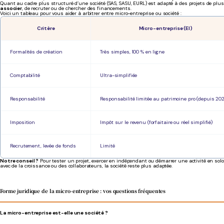
Quant au cadre plus structuré d’une société (SAS, SASU, EURL) est adapté à des projets de pl
associer
, de recruter ou de chercher des financements.
Voici un tableau pour vous aider à arbitrer entre micro-entreprise ou société :
Critère
Micro-entreprise (EI)
Formalités de création
Très simples, 100 % en ligne
Comptabilité
Ultra-simplifiée
Responsabilité
Responsabilité limitée au patrimoine pro (depuis 20
Imposition
Impôt sur le revenu (forfaitaire ou réel simplifié)
Recrutement, levée de fonds
Limité
Notre conseil ?
Pour tester un projet, exercer en indépendant ou démarrer une activité en solo, 
avec de la croissance ou des collaborateurs, la société reste plus adaptée.
Forme juridique de la micro-entreprise : vos questions fréquentes
La micro-entreprise est-elle une société ?