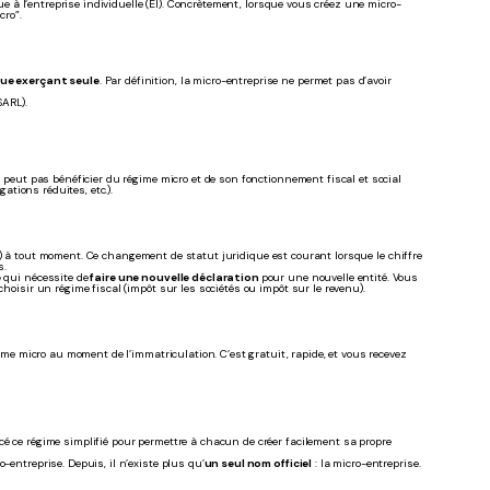
que à l’entreprise individuelle (EI). Concrètement, lorsque vous créez une micro-
cro”.
ue exerçant seule
. Par définition, la micro-entreprise ne permet pas d’avoir
SARL).
e peut pas bénéficier du régime micro et de son fonctionnement fiscal et social
gations réduites, etc.).
) à tout moment. Ce changement de statut juridique est courant lorsque le chiffre
s.
e
qui nécessite de
faire une nouvelle déclaration
pour une nouvelle entité. Vous
choisir un régime fiscal (impôt sur les sociétés ou impôt sur le revenu).
gime micro au moment de l’immatriculation. C’est gratuit, rapide, et vous recevez
cé ce régime simplifié pour permettre à chacun de créer facilement sa propre
-entreprise. Depuis, il n’existe plus qu’
un seul nom officiel
: la micro-entreprise.