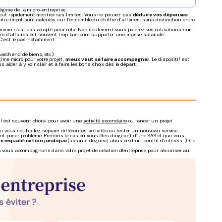
égime de la micro-entreprise.
eut rapidement montrer ses limites. Vous ne pouvez pas
déduire vos dépenses
 votre impôt sont calculés sur l’ensemble du chiffre d’affaires, sans distinction entre
micro n’est pas adapté pour cela. Non seulement vous paierez vos cotisations sur
ffre d’affaires est souvent trop bas pour supporter une masse salariale.
 C’est le cas notamment :
archand de biens, etc.).
égime micro pour votre projet,
mieux vaut se faire accompagner
. Le dispositif est
ider à y voir clair et à faire les bons choix dès le départ.
mul est souvent choisi pour avoir une
activité secondaire
ou lancer un projet
e si vous souhaitez séparer différentes activités ou tester un nouveau service.
ent poser problème. Prenons le cas où vous êtes dirigeant d’une SAS et que vous
e requalification juridique
(salariat déguisé, abus de droit, conflit d’intérêts…). Ce
vous accompagnons dans votre projet de création d'entreprise pour sécuriser au