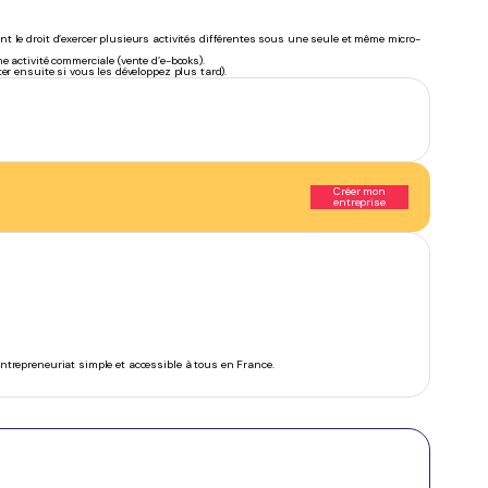
 le droit d’exercer plusieurs activités différentes sous une seule et même micro-
 activité commerciale (vente d’e-books).
er ensuite si vous les développez plus tard).
Créer mon
entreprise
’entrepreneuriat simple et accessible à tous en France.