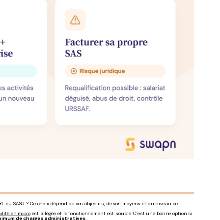
URL ou SASU ? Ce choix dépend de vos objectifs, de vos moyens et du niveau de
lité en micro
est allégée et le fonctionnement est souple. C’est une bonne option si
nimum de charges administratives
.