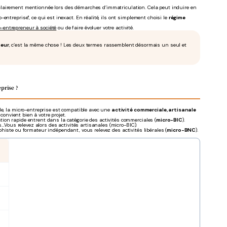
clairement mentionnée lors des démarches d’immatriculation. Cela peut induire en
ntreprise", ce qui est inexact. En réalité, ils ont simplement choisi le
régime
o-entrepreneur à société
ou de faire évoluer votre activité.
neur
, c’est la même chose ! Les deux termes rassemblent désormais un seul et
eprise ?
le, la micro-entreprise est compatible avec une
activité commerciale, artisanale
convient bien à votre projet.
ion rapide entrent dans la catégorie des activités commerciales (
micro-BIC
).
s…Vous relevez alors des activités artisanales (micro-BIC).
phiste ou formateur indépendant, vous relevez des activités libérales (
micro-BNC
).