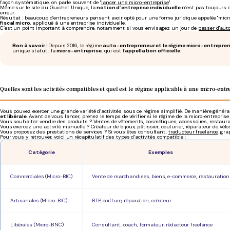
façon systématique, on parle souvent de "
lancer une micro-entreprise
".
Même sur le site du Guichet Unique, la
notion d’entreprise individuelle
n’est pas toujours 
erreur.
Résultat : beaucoup d’entrepreneurs pensent avoir opté pour une forme juridique appelée "micro-e
fiscal micro
, appliqué à une entreprise individuelle.
C’est un point important à comprendre, notamment si vous envisagez un jour de
passer d'aut
Bon à savoir :
Depuis 2016, le régime
auto-entrepreneur et le régime micro-entrepre
unique statut : la
micro-entreprise
, qui est l’
appellation officielle
.
Quelles sont les activités compatibles et quel est le régime applicable à une micro-entr
Vous pouvez exercer une grande variété d’activités sous ce régime simplifié. De manière généra
et libérale
. Avant de vous lancer, prenez le temps de vérifier si le régime de la micro-entreprise 
Vous souhaitez vendre des produits ? Ventes de vêtements, cosmétiques, accessoires, restaurat
Vous exercez une activité manuelle ? Créateur de bijoux, pâtissier, couturier, réparateur de vélo
Vous proposez des prestations de services ? Si vous êtes consultant,
traducteur freelance
, gra
Pour vous y retrouver, voici un récapitulatif des types d’activités compatible :
Catégorie
Exemples
Commerciales (Micro-BIC)
Vente de marchandises, biens, e-commerce, restauration
Artisanales (Micro-BIC)
BTP, coiffure, réparation, créateur
Libérales (Micro-BNC)
Consultant, coach, formateur, rédacteur freelance