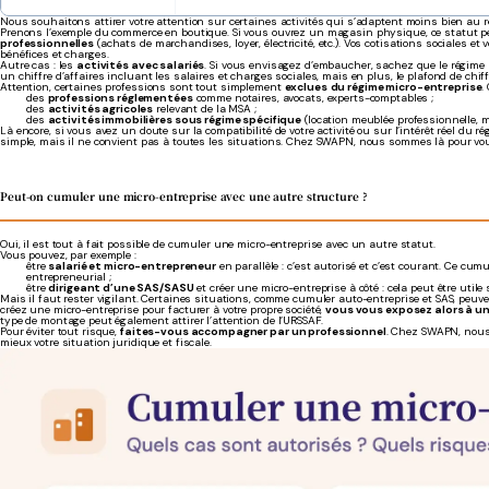
Nous souhaitons attirer votre attention sur certaines activités qui s’adaptent moins bien au r
Prenons l’exemple du commerce en boutique. Si vous ouvrez un magasin physique, ce statut p
professionnelles
(achats de marchandises, loyer, électricité, etc.). Vos cotisations sociales et
bénéfices et charges.
Autre cas : les
activités avec salariés
. Si vous envisagez d’embaucher, sachez que le régime 
un chiffre d’affaires incluant les salaires et charges sociales, mais en plus, le plafond de chi
Attention, certaines professions sont tout simplement
exclues
du régime micro-entreprise
.
des
professions réglementées
comme notaires, avocats, experts-comptables ;
des
activités agricoles
relevant de la MSA ;
des
activités immobilières sous régime spécifique
(location meublée professionnelle, m
Là encore, si vous avez un doute sur la compatibilité de votre activité ou sur l’intérêt réel du r
simple, mais il ne convient pas à toutes les situations. Chez SWAPN, nous sommes là pour vous a
Peut-on cumuler une micro-entreprise avec une autre structure ?
Oui, il est tout à fait possible de cumuler une micro-entreprise avec un autre statut.
Vous pouvez, par exemple :
être
salarié et micro-entrepreneur
en parallèle : c’est autorisé et c’est courant. Ce cu
entrepreneurial ;
être
dirigeant d’une SAS/SASU
et créer une micro-entreprise à côté : cela peut être util
Mais il faut rester vigilant. Certaines situations, comme cumuler auto-entreprise et SAS, peuv
créez une micro-entreprise pour facturer à votre propre société,
vous vous exposez alors à un
type de montage peut également attirer l’attention de l’URSSAF.
Pour éviter tout risque,
faites-vous accompagner par un professionnel
. Chez SWAPN, nous 
mieux votre situation juridique et fiscale.