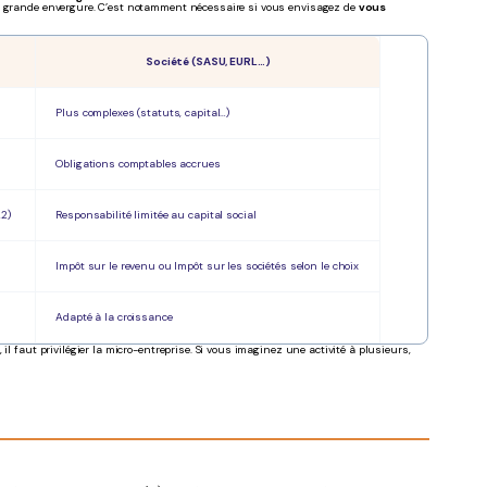
us grande envergure. C’est notamment nécessaire si vous envisagez de
vous
Société (SASU, EURL…)
Plus complexes (statuts, capital…)
Obligations comptables accrues
22)
Responsabilité limitée au capital social
Impôt sur le revenu ou Impôt sur les sociétés selon le choix
Adapté à la croissance
il faut privilégier la micro-entreprise. Si vous imaginez une activité à plusieurs,