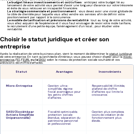
Le budget lié aux investissements et coûts fixes
: anticipez votre budget lié au
lancement de votre activité vous permet d'avoir une longueur d'avance sur votre trésorerie
et évite de vous retrouver en incapacité financière.
La stratégie commerciale et positionnement
: vous devez avoir une vision globale de
la cible de clientèle pour laquelle vous allez vendre vos services afin de définir votre
positionnement par rapport à la concurrence.
Le modèle de tarification et prévisions de rentabilité
: tout au long de votre activité,
vous allez acquérir de l'expérience et il vous faut envisager de revoir votre mode tarifaire,
le recrutement d'une petite équipe, l'aménagement d'un local... pour étudier votre
rentabilité.
Choisir le statut juridique et créer son
entreprise
Après la réalisation de votre business plan, vient le moment de déterminer le
statut juridique
de votre entreprise. En tant qu'architecte d'intérieur, vous pouvez choisir d'opter pour la
micro-
entreprise
, l'
EI
, l'
EURL
ou la
SASU
selon le niveau de protection sociale souhaité et vos
prévisions de chiffre d'affaires.
Statut
Avantages
Inconvénients
Micro-Entreprise
Gestion ultra-
Responsabilité illimitée,
simplifiée, régime
plafond de chiffre
fiscal avantageux pour
d’affaires qui limite la
les petits chiffres
croissance.
d’affaires.
SASU (Société par
Fiscalité optimisable,
Gestion plus complexe,
Actions Simplifiée
protection sociale
coûts de création et de
Unipersonnelle)
étendue, séparation du
fonctionnement plus
patrimoine personnel
élevés.
et professionnel.