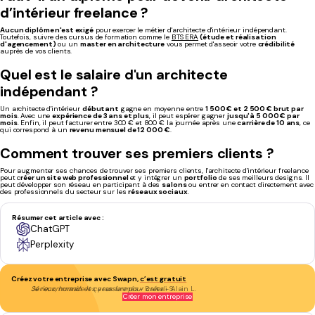
d’intérieur freelance ?
Aucun diplôme n'est exigé
pour exercer le métier d'architecte d'intérieur indépendant.
Toutefois, suivre des cursus de formation comme le
BTS ERA
(étude et réalisation
d'agencement)
ou un
master en architecture
vous permet d'asseoir votre
crédibilité
auprès de vos clients.
Quel
est le
salaire
d'un architecte
indépendant
?
Un architecte d'intérieur
débutant
gagne en moyenne entre
1 500 € et 2 500 € brut par
mois
. Avec une
expérience de 3 ans et plus
, il peut espérer gagner
jusqu'à 5 000 € par
mois
. Enfin, il peut facturer entre 300 € et 800 € la journée après une
carrière de 10 ans
, ce
qui correspond à un
revenu mensuel de 12 000 €
.
Comment trouver ses premiers clients ?
Pour augmenter ses chances de trouver ses premiers clients, l'architecte d'intérieur freelance
peut c
réer un site web professionnel
et y intégrer un
portfolio
de ses meilleurs designs. Il
peut développer son réseau en participant à des
salons
ou entrer en contact directement avec
des professionnels du secteur sur les
réseaux sociaux
.
Résumer cet article avec :
ChatGPT
Perplexity
Créez votre entreprise avec Swapn,
c’est gratuit
Je recommande les yeux fermés
- Bartali S.
Créer mon entreprise