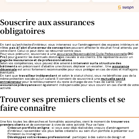
Souscrire aux assurances
obligatoires
En tant qu'architecte d'intérieur, vous intervenez sur l'aménagement des espaces intérieurs et
n'êtes
pas à l'abri d'une erreur de conception
pouvant affecter le résultat final attendu par
votre client. Celui-ci peut donc se retourner contre vous.
Pour vous prémunir, souscrivez à une
assurance Responsabilité Civile Professionnelle
(RC
Pro)
pour garantir les éventuels dommages causés à vos clients. Elle représente aussi un
gage de réassurance et de professionnalisme
.
Selon vos compétences, vous pouvez être amené à
intervenir sur la structure des
bâtiments
en préconisant d'abattre une cloison, déplacer un escalier... Une
assurance
décennale
est ainsi fortement recommandée pour vous protéger en cas de vices et malfaçons
éventuels.
En tant que
travailleur indépendant
et selon le statut choisi, vous ne bénéficiez pas de la
même protection sociale qu'un salarié. Il convient de souscrire à une
mutuelle santé
entrepreneur
pour le remboursement du reste à charge de vos frais de santé. Une
assurance prévoyance
est également indispensable pour vous couvrir en cas d'arrêt de votre
activité.
Trouver ses premiers clients et se
faire connaître
Une fois toutes les démarches et formalités accomplies, vient le moment de
trouver vos
premiers clients
et de commencer à vivre de votre activité. Pour ce faire :
Créez un portfolio en ligne
: si vous avez déjà réalisé des croquis d'aménagement
d'intérieur, rassemblez vos plus belles créations au sein d'un portfolio à présenter sur
Pinterest ou Instagram.
Développez votre réseau professionnel
: participez à des salons de design et