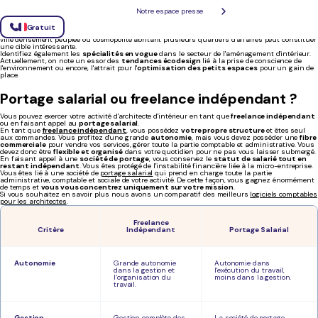
Étudier le marché
Notre espace presse
Avant de vous lancer en tant qu'architecte d'intérieur freelance, effectuez une
étude de marché
approfondie pour bien
cibler votre clientèle et augmenter vos revenus
.
Gratuit
Etudiez les différentes zones géographiques
au sein desquelles vous allez intervenir. Une
ville densément peuplée ou cosmopolite abritant plusieurs quartiers d'affaires peut constituer
une cible intéressante.
Identifiez également les
spécialités en vogue
dans le secteur de l'aménagement d'intérieur.
Actuellement, on note un essor des
tendances écodesign
lié à la prise de conscience de
l'environnement ou encore, l'attrait pour l'
optimisation des petits espaces
pour un gain de
place.
Portage salarial ou freelance indépendant ?
Vous pouvez exercer votre activité d'architecte d'intérieur en tant que
freelance indépendant
ou en faisant appel au
portage salarial
.
En tant que
freelance indépendant
, vous possédez
votre propre structure
et êtes seul
aux commandes. Vous profitez d'une grande
autonomie
, mais vous devez posséder une
fibre
commerciale
pour vendre vos services, gérer toute la partie comptable et administrative. Vous
devez donc être
flexible et organisé
dans votre quotidien pour ne pas vous laisser submergé.
En faisant appel à une
société de portage
, vous conservez le
statut de salarié tout en
restant indépendant
. Vous êtes protégé de l'instabilité financière liée à la micro-entreprise.
Vous êtes lié à une société de
portage salarial
qui prend en charge toute la partie
administrative, comptable et sociale de votre activité. De cette façon, vous gagnez énormément
de temps et
vous vous concentrez uniquement sur votre mission
.
Si vous souhaitez en savoir plus nous avons un comparatif des meilleurs
logiciels comptables
pour les architectes
.
Freelance
Critère
Indépendant
Portage Salarial
Autonomie
Grande autonomie
Autonomie dans
dans la gestion et
l'exécution du travail,
l’organisation du
moins dans la gestion.
travail.
Gestion
Gestion complète des
La société de portage