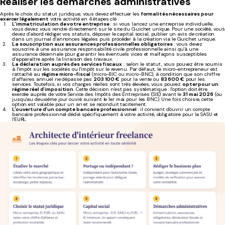
Réaliser les démarches administratives
Après le choix du statut juridique, vous devez effectuer les
formalités nécessaires pour
exercer légalement
votre activité en 4 étapes clé :
L'immatriculation de votre entreprise
: si vous lancez une entreprise individuelle,
vous devez vous rendre directement sur le site du Guichet unique. Pour une société, vous
devez d'abord rédiger vos statuts, déposer le capital social, publier un avis de création
dans un journal d'annonces légales puis procéder à la création via le Guichet unique.
La souscription aux assurances professionnelles obligatoires
: vous devez
souscrire à une assurance responsabilité civile professionnelle ainsi qu'à une
assurance décennale pour garantir les éventuels vices et malfaçons susceptibles
d'apparaître après la livraison des travaux.
La déclaration auprès des services fiscaux
: selon le statut, vous pouvez être soumis
à l'impôt sur les sociétés ou l'impôt sur le revenu. Par défaut, le micro-entrepreneur est
rattaché au
régime micro-fiscal
(micro-BIC ou micro-BNC), à condition que son chiffre
d’affaires annuel ne dépasse pas
203 100 €
pour la vente ou
83 600 €
pour les
services. Toutefois, si vos charges réelles sont très élevées, vous pouvez
opter pour un
régime réel d’imposition
. Cette décision n'est pas systématique : l'option doit être
exercée auprès de votre Service des Impôts des Entreprises (SIE) avant le
31 mai 2026
(ou
jusqu'au deuxième jour ouvré suivant le 1er mai pour les BNC). Une fois choisie, cette
option est valable pour un an et se reconduit tacitement.
L'ouverture d'un compte bancaire professionnel
: il convient d'ouvrir un compte
bancaire professionnel dédié spécifiquement à votre activité, obligatoire pour la SASU et
l'EURL.