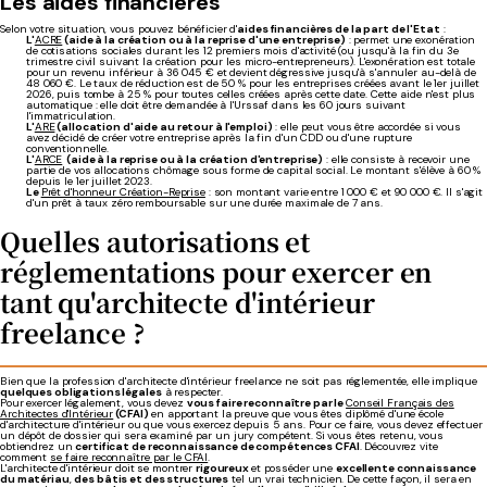
Les aides financières
Selon votre situation, vous pouvez bénéficier d'
aides financières de la part de l'Etat
:
L'
ACRE
(aide à la création ou à la reprise d'une entreprise)
: permet une exonération
de co
tisations sociales durant les 12 premiers mois d'activité (ou jusqu'à la fin du 3e
trimestre civil suivant la création pour les micro-entrepreneurs). L'exonération est totale
pour un revenu inférieur à 36 045 € et devient dégressive jusqu'à s'annuler au-delà de
48 060 €. Le taux de réduction est de 50 % pour les entreprises créées avant le 1er juillet
2026, puis tombe à 25 % pour toutes celles créées après cette date. Cette aide n'est plus
automatique : elle doit être demandée à l'Urssaf dans les 60 jours suivant
l'immatriculation.
L'
ARE
(allocation d'aide au retour à l'emploi)
: elle peut vous être accordée si vous
avez décidé de créer votre entreprise après la fin d'un CDD ou d'une rupture
conventionnelle.
L'
ARCE
(aide à la reprise ou à la création d'entreprise)
: elle consiste à recevoir une
partie de vos allocations chômage sous forme de capital social. Le montant s'élève à 60 %
depuis le 1er juillet 2023.
Le
Prêt d'honneur Création-Reprise
: son montant varie entre 1 000 € et 90 000 €. Il s'agit
d'un prêt à taux zéro remboursable sur une durée maximale de 7 ans.
Quelles autorisations et
réglementations pour exercer en
tant qu'architecte d'intérieur
freelance ?
Bien que la profession d'architecte d'intérieur freelance ne soit pas réglementée, elle implique
quelques obligations légales
à respecter.
Pour exercer légalement, vous devez
vous faire reconnaître par le
Conseil Français des
Architectes d'Intérieur
(CFAI)
en apportant la preuve que vous êtes diplômé d'une école
d'architecture d'intérieur ou que vous exercez depuis 5 ans. Pour ce faire, vous devez effectuer
un dépôt de dossier qui sera examiné par un jury compétent. Si vous êtes retenu, vous
obtiendrez un
certificat de reconnaissance de compétences CFAI
. Découvrez vite
comment
se faire reconnaître par le CFAI
.
L'architecte d'intérieur doit se montrer
rigoureux
et posséder une
excellente connaissance
du matériau
,
des bâtis et des structures
tel un vrai technicien. De cette façon, il sera en