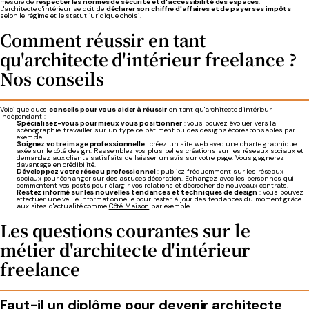
mesure de
respecter les normes de sécurité et d'accessibilité des espaces
.
L'architecte d'intérieur se doit de
déclarer son chiffre d'affaires et de payer ses impôts
selon le régime et le statut juridique choisi.
Comment réussir en tant
qu'architecte d'intérieur freelance ?
Nos conseils
Voici quelques
conseils pour vous aider à réussir
en tant qu'architecte d'intérieur
indépendant :
Spécialisez-vous pour mieux vous positionner
: vous pouvez évoluer vers la
scénographie, travailler sur un type de bâtiment ou des designs écoresponsables par
exemple.
Soignez votre image professionnelle
: créez un site web avec une charte graphique
axée sur le côté design. Rassemblez vos plus belles créations sur les réseaux sociaux et
demandez aux clients satisfaits de laisser un avis sur votre page. Vous gagnerez
davantage en crédibilité.
Développez votre réseau professionnel
: publiez fréquemment sur les réseaux
sociaux pour échanger sur des astuces décoration. Echangez avec les personnes qui
commentent vos posts pour élargir vos relations et décrocher de nouveaux contrats.
Restez informé sur les nouvelles tendances et techniques de design
: vous pouvez
effectuer une veille informationnelle pour rester à jour des tendances du moment grâce
aux sites d'actualité comme
Côté Maison
par exemple.
Les questions courantes sur le
métier d'architecte d'intérieur
freelance
Faut-il un diplôme pour devenir architecte