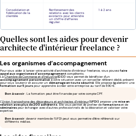
Consolidation et
Renforcement des
1 à 2 ans
fidélisation de la
relations avec les clients
clientèle
existants pour atteindre
un chiffre d’affaires
régulier.
Quelles sont les aides pour devenir
architecte d'intérieur freelance ?
Les organismes d’accompagnement
Pour vous aider à lancer votre activité d'architecte d'intérieur freelance, vous pouvez
faire
appel aux organismes d'accompagnement
compétents.
La
Chambre de Commerce et d'Industrie
(CCI)
vous permet de bénéficier d'un
accompagnement personnalisé
à votre situation avec un conseiller référent dédié, présent
pour vous soutenir et assurer un
démarrage en toute sécurité
. Elle propose également une
formation sur 5 jours
pour apprendre à créer votre entreprise au tarif de 690 €.
Bon à savoir
: La formation peut être financée par votre compte CPF.
L'
Union francophone des décorateurs et architectes d'intérieur
(
UFDI)
propose une
mise en
relation avec plus de 200 adhérents
. Elle vous permet de profiter de
formations
et de
séminaires
pour échanger avec d'autres professionnels de la décoration et valoriser votre
expertise.
Bon à savoir
: devenir membre de l'UFDI peut vous permettre d'être référencé sur
différents médias.