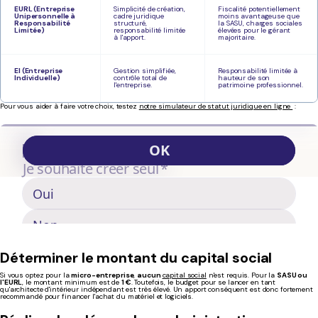
EURL (Entreprise
Simplicité de création,
Fiscalité potentiellement
Unipersonnelle à
cadre juridique
moins avantageuse que
Responsabilité
structuré,
la SASU, charges sociales
Limitée)
responsabilité limitée
élevées pour le gérant
à l'apport.
majoritaire.
EI (Entreprise
Gestion simplifiée,
Responsabilité limitée à
Individuelle)
contrôle total de
hauteur de son
l'entreprise.
patrimoine professionnel.
Pour vous aider à faire votre choix, testez
notre simulateur de statut juridique en ligne
:
Déterminer le montant du capital social
Si vous optez pour la
micro-entreprise
,
aucun
capital social
n'est requis. Pour la
SASU ou
l'EURL
, le montant minimum est de
1 €
. Toutefois, le budget pour se lancer en tant
qu'architecte d'intérieur indépendant est très élevé. Un apport conséquent est donc fortement
recommandé pour financer l'achat du matériel et logiciels.