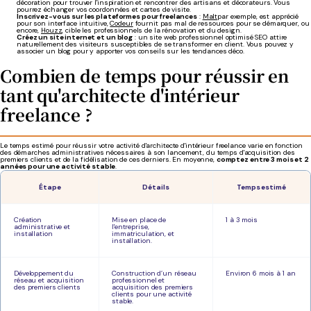
décoration pour trouver l'inspiration et rencontrer des artisans et décorateurs. Vous
pourrez échanger vos coordonnées et cartes de visite.
Inscrivez-vous sur les plateformes pour freelances
:
Malt
par exemple, est apprécié
pour son interface intuitive,
Codeur
fournit pas mal de ressources pour se démarquer, ou
encore,
Houzz
, cible les professionnels de la rénovation et du design.
Créez un site internet et un blog
: un site web professionnel optimisé SEO attire
naturellement des visiteurs susceptibles de se transformer en client. Vous pouvez y
associer un blog pour y apporter vos conseils sur les tendances déco.
Combien de temps pour réussir en
tant qu'architecte d'intérieur
freelance ?
Le temps estimé pour réussir votre activité d'architecte d'intérieur freelance varie en fonction
des démarches administratives nécessaires à son lancement, du temps d'acquisition des
premiers clients et de la fidélisation de ces derniers. En moyenne,
comptez entre 3 mois et 2
années pour une activité stable
.
Étape
Détails
Temps estimé
Création
Mise en place de
1 à 3 mois
administrative et
l'entreprise,
installation
immatriculation, et
installation.
Développement du
Construction d’un réseau
Environ 6 mois à 1 an
réseau et acquisition
professionnel et
des premiers clients
acquisition des premiers
clients pour une activité
stable.