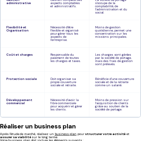
administrative
aspects comptables
s'occupe de la
et administratifs.
comptabilité, de
l'administration et du
social.
Flexibilité et
Nécessité d'être
Moins de gestion
Organisation
flexible et organisé
quotidienne, permet une
pour gérer tous les
concentration sur les
aspects de
missions principales.
l'entreprise.
Coût et charges
Responsable du
Les charges sont gérées
paiement de toutes
par la société de portage,
les charges et taxes.
mais des frais de gestion
sont prélevés.
Protection sociale
Doit organiser sa
Bénéficie d'une couverture
propre couverture
sociale et de la retraite
sociale et retraite.
comme un salarié.
Développement
Nécessité d'avoir la
Moins de pression sur
commercial
fibre commerciale
l'acquisition de clients
pour acquérir et gérer
grâce au soutien de la
les clients.
société de portage.
Réaliser un business plan
Après l'étude de marché, réalisez un
business plan
pour
structurer votre activité
et
assurer sa viabilité
sur le long terme.
Votre business plan doit inclure les éléments suivants :