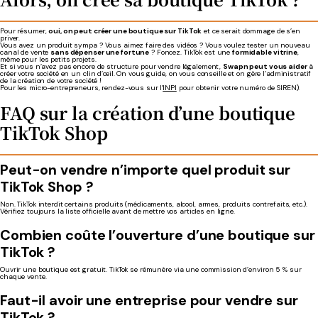
Pour résumer,
oui, on peut créer une boutique sur TikTok
et ce serait dommage de s’en
priver.
Vous avez un produit sympa ? Vous aimez faire des vidéos ? Vous voulez tester un nouveau
canal de vente
sans dépenser une fortune
? Foncez. TikTok est une
formidable vitrine
,
même pour les petits projets.
Et si vous n’avez pas encore de structure pour vendre légalement,
Swapn peut vous aider
à
créer votre société en un clin d’œil. On vous guide, on vous conseille et on gère l’administratif
de la création de votre société !
Pour les micro-entrepreneurs, rendez-vous sur l'
INPI
pour obtenir votre numéro de SIREN).
FAQ sur la création d’une boutique
TikTok Shop
Peut-on vendre n’importe quel produit sur
TikTok Shop ?
Non. TikTok interdit certains produits (médicaments, alcool, armes, produits contrefaits, etc.).
Vérifiez toujours la liste officielle avant de mettre vos articles en ligne.
Combien coûte l’ouverture d’une boutique sur
TikTok ?
Ouvrir une boutique est gratuit. TikTok se rémunère via une commission d’environ 5 % sur
chaque vente.
Faut-il avoir une entreprise pour vendre sur
TikTok ?