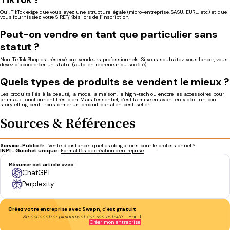
Oui. TikTok exige que vous ayez une structure légale (micro-entreprise, SASU, EURL, etc.) et que
vous fournissiez votre SIRET/Kbis lors de l’inscription.
Peut-on vendre en tant que particulier sans
statut ?
Non. TikTok Shop est réservé aux vendeurs professionnels. Si vous souhaitez vous lancer, vous
devez d’abord créer un statut (auto-entrepreneur ou société).
Quels types de produits se vendent le mieux ?
Les produits liés à la beauté, la mode, la maison, le high-tech ou encore les accessoires pour
animaux fonctionnent très bien. Mais l’essentiel, c’est la mise en avant en vidéo : un bon
storytelling peut transformer un produit banal en best-seller.
Sources & Références
Service-Public.fr :
Vente à distance : quelles obligations pour le professionnel ?
INPI - Guichet unique :
Formalités de création d'entreprise
Résumer cet article avec :
ChatGPT
Perplexity
Créez votre entreprise avec Swapn,
c’est gratuit
Se concentrer pleinement sur son activité
- Phil T.
Créer mon entreprise