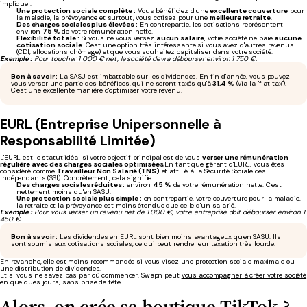
implique :
Une protection sociale complète :
Vous bénéficiez d'une
excellente couverture
pour
la maladie, la prévoyance et surtout, vous cotisez pour une
meilleure retraite
.
Des charges sociales plus élevées :
En contrepartie, les cotisations représentent
environ
75 %
de votre rémunération nette.
Flexibilité totale :
Si vous ne vous versez
aucun salaire
, votre société ne paie
aucune
cotisation sociale
. C'est une option très intéressante si vous avez d'autres revenus
(CDI, allocations chômage) et que vous souhaitez capitaliser dans votre société.
Exemple :
Pour toucher 1 000 € net, la société devra débourser environ 1 750 €.
Bon à savoir :
La SASU est imbattable sur les dividendes. En fin d'année, vous pouvez
vous verser une partie des bénéfices, qui ne seront taxés qu'à
31,4 %
(via la "flat tax").
C'est une excellente manière d'optimiser votre revenu.
EURL (Entreprise Unipersonnelle à
Responsabilité Limitée)
L'EURL est le statut idéal si votre objectif principal est de vous
verser une rémunération
régulière avec des charges sociales optimisées
.En tant que gérant d'EURL, vous êtes
considéré comme
Travailleur Non Salarié (TNS)
et affilié à la Sécurité Sociale des
Indépendants (SSI). Concrètement, cela signifie :
Des charges sociales réduites :
environ
45 %
de votre rémunération nette. C'est
nettement moins qu'en SASU.
Une protection sociale plus simple :
en contrepartie, votre couverture pour la maladie,
la retraite et la prévoyance est moins étendue que celle d'un salarié.
Exemple :
Pour vous verser un revenu net de 1 000 €, votre entreprise doit débourser environ 1
450 €.
Bon à savoir :
Les dividendes en EURL sont bien moins avantageux qu'en SASU. Ils
sont soumis aux cotisations sociales, ce qui peut rendre leur taxation très lourde.
En revanche, elle est moins recommandée si vous visez une protection sociale maximale ou
une distribution de dividendes.
Et si vous ne savez pas par où commencer, Swapn peut
vous accompagner à créer votre société
en quelques jours, sans prise de tête.
Alors, on crée sa boutique TikTok ?