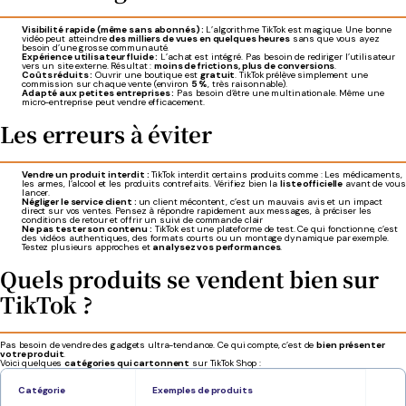
Visibilité rapide (même sans abonnés) :
L’algorithme TikTok est magique. Une bonne
vidéo peut atteindre
des milliers de vues en quelques heures
sans que vous ayez
besoin d’une grosse communauté.
Expérience utilisateur fluide :
L’achat est intégré. Pas besoin de rediriger l’utilisateur
vers un site externe. Résultat :
moins de frictions, plus de conversions
.
Coûts réduits :
Ouvrir une boutique est
gratuit
. TikTok prélève simplement une
commission sur chaque vente (environ
5 %
, très raisonnable).
Adapté aux petites entreprises :
Pas besoin d’être une multinationale. Même une
micro-entreprise peut vendre efficacement.
Les erreurs à éviter
Vendre un produit interdit :
TikTok interdit certains produits comme : Les médicaments,
les armes, l’alcool et les produits contrefaits. Vérifiez bien la
liste officielle
avant de vous
lancer.
Négliger le service client :
un client mécontent, c’est un mauvais avis et un impact
direct sur vos ventes. Pensez à répondre rapidement aux messages, à préciser les
conditions de retour et offrir un suivi de commande clair
Ne pas tester son contenu :
TikTok est une plateforme de test. Ce qui fonctionne, c’est
des vidéos authentiques, des formats courts ou un montage dynamique par exemple.
Testez plusieurs approches et
analysez vos performances
.
Quels produits se vendent bien sur
TikTok ?
Pas besoin de vendre des gadgets ultra-tendance. Ce qui compte, c’est de
bien présenter
votre produit
.
Voici quelques
catégories qui cartonnent
sur TikTok Shop :
Catégorie
Exemples de produits