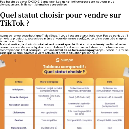
Pas besoin de payer 10 000 € à une star. Les
nano-influenceurs
ont souvent plus
d’engagement. Et ils sont
bien plus accessibles
.
Quel statut choisir pour vendre sur
TikTok ?
Avant de lancer votre boutique TikTok Shop, il vous faut un statut juridique. Pas de panique : il
en existe plusieurs, accessibles même si vous démarrez seul(e), et certains sont très simples
à mettre en place.
Mais attention,
le choix du statut est une étape clé
. Il détermine votre régime fiscal, votre
couverture sociale, vos obligations comptables. Il a donc un impact direct sur votre quotidien
d’entrepreneur. C’est pourquoi il est
essentiel de se faire accompagner
pour choisir la forme
juridique la plus adaptée à votre activité et à votre situation personnelle.