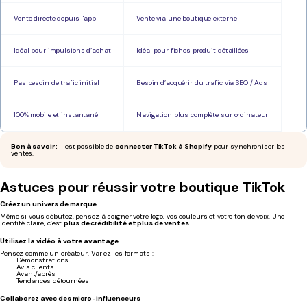
Vente directe depuis l'app
Vente via une boutique externe
Idéal pour impulsions d’achat
Idéal pour fiches produit détaillées
Pas besoin de trafic initial
Besoin d’acquérir du trafic via SEO / Ads
100% mobile et instantané
Navigation plus complète sur ordinateur
Bon à savoir :
Il est possible de
connecter TikTok à Shopify
pour synchroniser les
ventes.
Astuces pour réussir votre boutique TikTok
Créez un univers de marque
Même si vous débutez, pensez à soigner votre logo, vos couleurs et votre ton de voix. Une
identité claire, c’est
plus de crédibilité et plus de ventes
.
Utilisez la vidéo à votre avantage
Pensez comme un créateur. Variez les formats :
Démonstrations
Avis clients
Avant/après
Tendances détournées
Collaborez avec des micro-influenceurs