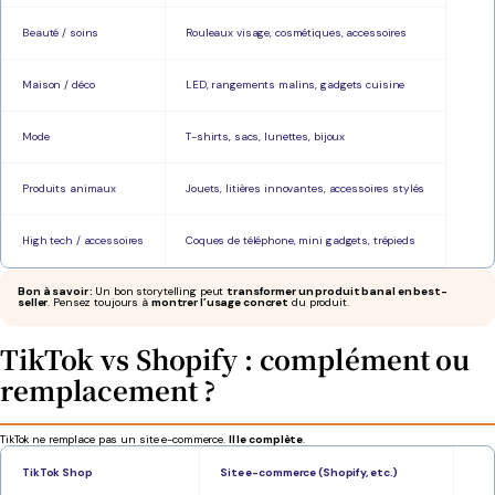
Beauté / soins
Rouleaux visage, cosmétiques, accessoires
Maison / déco
LED, rangements malins, gadgets cuisine
Mode
T-shirts, sacs, lunettes, bijoux
Produits animaux
Jouets, litières innovantes, accessoires stylés
High tech / accessoires
Coques de téléphone, mini gadgets, trépieds
Bon à savoir :
Un bon storytelling peut
transformer un produit banal en best-
seller
. Pensez toujours à
montrer l’usage concret
du produit.
TikTok vs Shopify : complément ou
remplacement ?
TikTok ne remplace pas un site e-commerce.
Il le complète
.
TikTok Shop
Site e-commerce (Shopify, etc.)