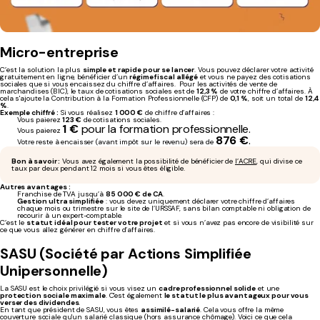
Micro-entreprise
C’est la solution la plus
simple et rapide pour se lancer
. Vous pouvez déclarer votre activité
gratuitement en ligne, bénéficier d’un
régime fiscal allégé
et vous ne payez des cotisations
sociales que si vous encaissez du chiffre d’affaires. Pour les activités de vente de
marchandises (BIC), le taux de cotisations sociales est de
12,3 %
de votre chiffre d’affaires. À
cela s'ajoute la Contribution à la Formation Professionnelle (CFP) de
0,1 %
, soit un total de
12,4
%
.
Exemple chiffré :
Si vous réalisez
1 000 €
de chiffre d’affaires :
Vous paierez
123 €
de cotisations sociales.
1 €
pour la formation professionnelle.
Vous paierez
876 €
.
Votre reste à encaisser (avant impôt sur le revenu) sera de
Bon à savoir :
Vous avez également la possibilité de bénéficier de
l’ACRE
, qui divise ce
taux par deux pendant 12 mois si vous êtes éligible.
Autres avantages :
Franchise de TVA jusqu’à
85 000 € de CA
.
Gestion ultra simplifiée
: vous devez uniquement déclarer votre chiffre d’affaires
chaque mois ou trimestre sur le site de l’URSSAF, sans bilan comptable ni obligation de
recourir à un expert-comptable.
C’est le
statut idéal pour tester votre projet
et si vous n’avez pas encore de visibilité sur
ce que vous allez générer en chiffre d’affaires.
SASU (Société par Actions Simplifiée
Unipersonnelle)
La SASU est le choix privilégié si vous visez un
cadre professionnel solide
et une
protection sociale maximale
. C'est également
le statut le plus avantageux pour vous
verser des dividendes
.
En tant que président de SASU, vous êtes
assimilé-salarié
. Cela vous offre la même
couverture sociale qu'un salarié classique (hors assurance chômage). Voici ce que cela