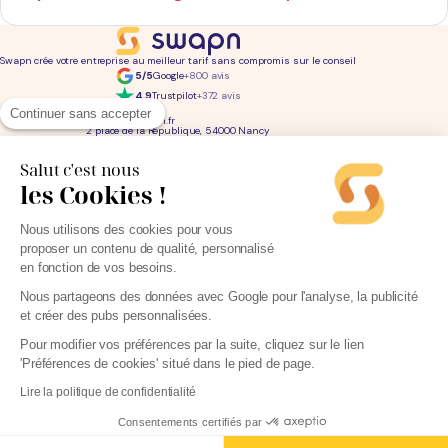
Swapn crée votre entreprise au meilleur tarif sans compromis sur le conseil
5/5
Google
+800 avis
4,9
Trustpilot
+372 avis
01 76 31 04 86
Continuer sans accepter
bonjour@swapn.fr
2 place de la République, 54000 Nancy
La news' des entrepreneurs
Offres exclusives, conseils, astuces : chaque mois dans votre boite mail
Salut c'est nous
les Cookies !
Consultez notre
notre politique de confidentialité
pour en savoir plus.
Services
Liens utiles
Nous utilisons des cookies pour vous
Création d'entreprise
Découvrez Swapn
proposer un contenu de qualité, personnalisé
Comptabilité pas cher
Avis clients
Offres de comptabilité par métier
Devenir partenaire
en fonction de vos besoins.
Offres de comptabilité par ville
Engagements éthiques
Offres de comptabilité par statut
Contact
Tarifs
L-Expert-Comptable.com
Nous partageons des données avec Google pour l'analyse, la publicité
Devis comptable gratuit
et créer des pubs personnalisées.
Simulateurs et calculateurs
Webinaires
Blog
Pour modifier vos préférences par la suite, cliquez sur le lien
'Préférences de cookies' situé dans le pied de page.
Lire la politique de confidentialité
Parrainage
Consentements certifiés par
Créer mon entreprise - 0€
Mentions légales