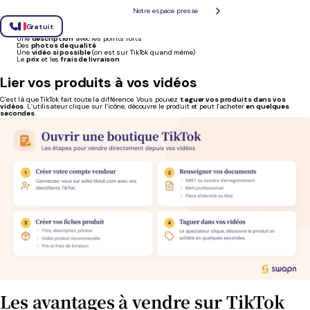
Ajouter vos produits
Notre espace presse
Une fois votre boutique validée, vous pouvez
créer vos fiches produit
. Chaque fiche doit
inclure :
Gratuit
Un
titre clair
Une
description
avec les points forts
Des
photos de qualité
Une
vidéo si possible
(on est sur TikTok quand même)
Le
prix
et les
frais de livraison
Lier vos produits à vos vidéos
C’est là que TikTok fait toute la différence. Vous pouvez
taguer vos produits dans vos
vidéos
. L’utilisateur clique sur l’icône, découvre le produit et peut l’acheter
en quelques
secondes
.
Les avantages à vendre sur TikTok