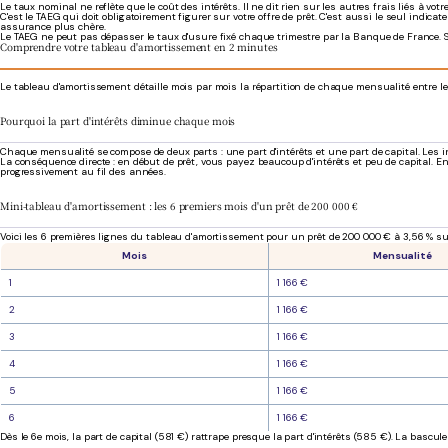
Le taux nominal ne reflète que le coût des intérêts. Il ne dit rien sur les autres frais liés à v
C'est le TAEG qui doit obligatoirement figurer sur votre offre de prêt. C'est aussi le seul indi
assurance plus chère.
Le TAEG ne peut pas dépasser le taux d'usure fixé chaque trimestre par la Banque de France. Si l
Comprendre votre tableau d'amortissement en 2 minutes
Le tableau d'amortissement détaille mois par mois la répartition de chaque mensualité entre le
Pourquoi la part d'intérêts diminue chaque mois
Chaque mensualité se compose de deux parts : une part d'intérêts et une part de capital. Les
La conséquence directe : en début de prêt, vous payez beaucoup d'intérêts et peu de capital. En
progressivement au fil des années.
Mini-tableau d'amortissement : les 6 premiers mois d'un prêt de 200 000 €
Voici les 6 premières lignes du tableau d'amortissement pour un prêt de 200 000 € à 3,56 % su
Mois
Mensualité
1
1 166 €
2
1 166 €
3
1 166 €
4
1 166 €
5
1 166 €
6
1 166 €
Dès le 6e mois, la part de capital (581 €) rattrape presque la part d'intérêts (585 €). La bascu