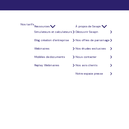
ur évaluer votre projet.
Nos tarifs
Ressources
À propos de Swapn
Simulateurs et calculateurs
Découvrir Swapn
Blog création d’entreprise
Nos offres de parrainage
20 ans (3,56 %)
25 ans (3,69 %)
Webinaires
Nos études exclusives
766 €
Modèles de documents
Nous contacter
1 022 €
Replay Webinaires
Nos avis clients
1 277 €
Notre espace presse
1 533 €
2 043 €
e commerciale de la banque.
oit 1 223 € au lieu de 1 166 €.
tement la mensualité.
 banques pour les prêts à taux fixe.