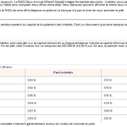
otre emprunt. Le TAEG (Taux Annuel Effectif Global) intègre l'ensemble des coûts : intérêts, assur
cateur fiable pour comparer deux offres entre elles. Deux banques peuvent afficher le même taux 
e TAEG de votre offre dépasse ce plafond, la banque n'a pas le droit de vous accorder le prêt.
 remboursement du capital et le paiement des intérêts. C'est un document que votre banque vous
 intérêts sont calculés sur le capital restant dû à chaque échéance. Comme ce capital diminu
 fin de prêt, c'est l'inverse. Sur un emprunt de 200 000 € à 3,56 % sur 20 ans, le premier mois
r 20 ans :
Part intérêts
593 €
573 €
592 €
574 €
590 €
576 €
588 €
578 €
587 €
580 €
585 €
581 €
le complète intervient généralement autour du milieu de la durée du prêt.