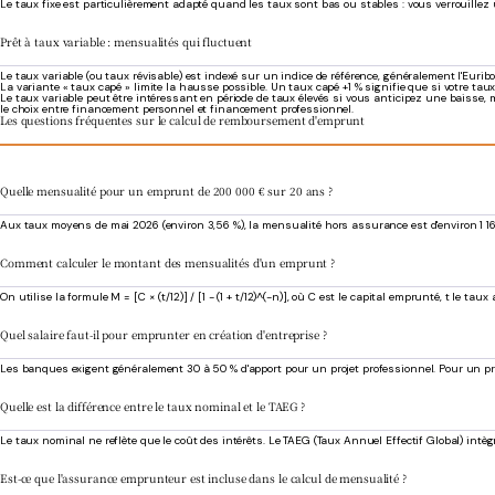
Le taux fixe est particulièrement adapté quand les taux sont bas ou stables : vous verrouillez
Prêt à taux variable : mensualités qui fluctuent
Le taux variable (ou taux révisable) est indexé sur un indice de référence, généralement l'Euri
La variante « taux capé » limite la hausse possible. Un taux capé +1 % signifie que si votre taux i
Le taux variable peut être intéressant en période de taux élevés si vous anticipez une baisse, m
le choix entre financement personnel et financement professionnel.
Les questions fréquentes sur le calcul de remboursement d'emprunt
Quelle mensualité pour un emprunt de 200 000 € sur 20 ans ?
Aux taux moyens de mai 2026 (environ 3,56 %), la mensualité hors assurance est d'environ 1 16
Comment calculer le montant des mensualités d'un emprunt ?
On utilise la formule M = [C × (t/12)] / [1 - (1 + t/12)^(-n)], où C est le capital emprunté, t le
Quel salaire faut-il pour emprunter en création d'entreprise ?
Les banques exigent généralement 30 à 50 % d'apport pour un projet professionnel. Pour un proje
Quelle est la différence entre le taux nominal et le TAEG ?
Le taux nominal ne reflète que le coût des intérêts. Le TAEG (Taux Annuel Effectif Global) intègr
Est-ce que l'assurance emprunteur est incluse dans le calcul de mensualité ?