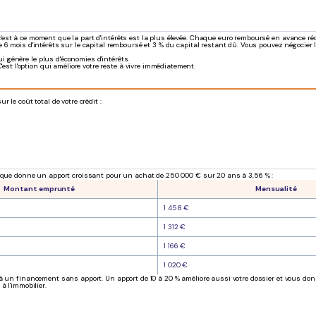
st à ce moment que la part d'intérêts est la plus élevée. Chaque euro remboursé en avance rédui
 6 mois d'intérêts sur le capital remboursé et 3 % du capital restant dû. Vous pouvez négocier
i génère le plus d'économies d'intérêts.
st l'option qui améliore votre reste à vivre immédiatement.
 le coût total de votre crédit :
ce que donne un apport croissant pour un achat de 250 000 € sur 20 ans à 3,56 % :
Montant emprunté
Mensualité
1 458 €
1 312 €
1 166 €
1 020 €
 un financement sans apport. Un apport de 10 à 20 % améliore aussi votre dossier et vous donne 
à l'immobilier.