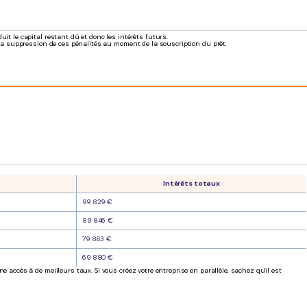
t le capital restant dû et donc les intérêts futurs.
 la suppression de ces pénalités au moment de la souscription du prêt.
Intérêts totaux
99 829 €
89 846 €
79 863 €
69 880 €
accès à de meilleurs taux. Si vous créez votre entreprise en parallèle, sachez qu'il est