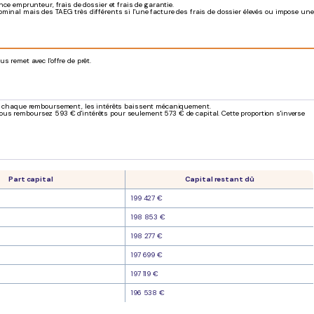
ance emprunteur, frais de dossier et frais de garantie.
nominal mais des TAEG très différents si l'une facture des frais de dossier élevés ou impose une
 remet avec l'offre de prêt.
e à chaque remboursement, les intérêts baissent mécaniquement.
 vous remboursez 593 € d'intérêts pour seulement 573 € de capital. Cette proportion s'inverse
Part capital
Capital restant dû
199 427 €
198 853 €
198 277 €
197 699 €
197 119 €
196 538 €