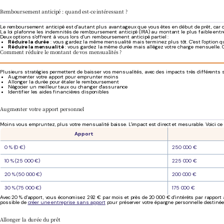
Remboursement anticipé : quand est-ce intéressant ?
Le remboursement anticipé est d'autant plus avantageux que vous êtes en début de prêt, car c'e
La loi plafonne les indemnités de remboursement anticipé (IRA) au montant le plus faible entre
Deux options s'offrent à vous lors d'un remboursement anticipé partiel :
Réduire la durée
: vous gardez la même mensualité mais terminez plus tôt. C'est l'option qu
Réduire la mensualité
: vous gardez la même durée mais allégez votre charge mensuelle. C'e
Comment réduire le montant de vos mensualités ?
Plusieurs stratégies permettent de baisser vos mensualités, avec des impacts très différents sur
Augmenter votre apport pour emprunter moins
Allonger la durée pour étaler le remboursement
Négocier un meilleur taux ou changer d'assurance
Identifier les aides financières disponibles
Augmenter votre apport personnel
Moins vous empruntez, plus votre mensualité baisse. L'impact est direct et mesurable. Voici 
Apport
0 % (0 €)
250 000 €
10 % (25 000 €)
225 000 €
20 % (50 000 €)
200 000 €
30 % (75 000 €)
175 000 €
Avec 20 % d'apport, vous économisez 292 € par mois et près de 20 000 € d'intérêts par rapport à
possible de
créer une entreprise sans apport
pour préserver votre épargne personnelle destinée 
Allonger la durée du prêt