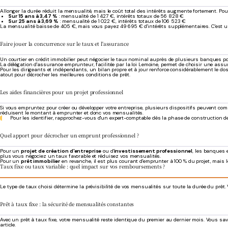
Allonger la durée réduit la mensualité, mais le coût total des intérêts augmente fortement. P
Sur 15 ans à 3,47 %
: mensualité de 1 427 €, intérêts totaux de 56 828 €
Sur 25 ans à 3,69 %
: mensualité de 1 022 €, intérêts totaux de 106 523 €
La mensualité baisse de 405 €, mais vous payez 49 695 € d'intérêts supplémentaires. C'est un a
Faire jouer la concurrence sur le taux et l'assurance
Un courtier en crédit immobilier peut négocier le taux nominal auprès de plusieurs banques pou
La délégation d'assurance emprunteur, facilitée par la loi Lemoine, permet de choisir une assur
Pour les dirigeants et indépendants, un bilan propre et à jour renforce considérablement le do
atout pour décrocher les meilleures conditions de prêt.
Les aides financières pour un projet professionnel
Si vous empruntez pour créer ou développer votre entreprise, plusieurs dispositifs peuvent comp
réduisent le montant à emprunter et donc vos mensualités.
Pour les identifier, rapprochez-vous d'un expert-comptable dès la phase de construction d
Quel apport pour décrocher un emprunt professionnel ?
Pour un
projet de création d'entreprise
ou d'
investissement professionnel
, les banques 
plus vous négociez un taux favorable et réduisez vos mensualités.
Pour un
prêt immobilier
en revanche, il est plus courant d'emprunter à 100 % du projet, mais le
Taux fixe ou taux variable : quel impact sur vos remboursements ?
Le type de taux choisi détermine la prévisibilité de vos mensualités sur toute la durée du prêt. 
Prêt à taux fixe : la sécurité de mensualités constantes
Avec un prêt à taux fixe, votre mensualité reste identique du premier au dernier mois. Vous s
article.