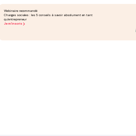
Webinaire recommandé
Charges sociales : les 5 conseils à savoir absolument en tant
qu'entrepreneur
roportionnelle) se calcule ainsi :
Je m'inscris
ance.