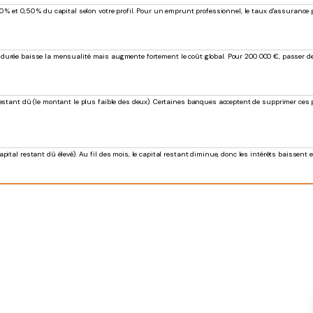
 et 0,50 % du capital selon votre profil. Pour un emprunt professionnel, le taux d'assurance peut
er la durée baisse la mensualité mais augmente fortement le coût global. Pour 200 000 €, passer 
restant dû (le montant le plus faible des deux). Certaines banques acceptent de supprimer ces 
pital restant dû élevé). Au fil des mois, le capital restant diminue, donc les intérêts baissent