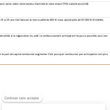
 varier selon votre secteur d'activité et votre statut (TNS, salarié assimilé).
de 15 à 25 ans fait baisser la mensualité de 405 € mais ajoute près de 50 000 € d'intérêts.
pénalités à la négociation du prêt. Le remboursement anticipé est toujours possible, seul son
 et la part de capital remboursé augmente. C'est pourquoi rembourser par anticipation est plus
Continuer sans accepter
Salut c'est nous