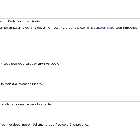
on l'évolution de cet indice.
 les dirigeants qui envisagent d'investir via leur société, la
fiscalité en SASU
peut influencer
 coût total de crédit d'environ 93 500 €.
 la mensualité est de 1 166 €.
lus le taux négocié sera favorable.
i permet de comparer réellement les offres de prêt entre elles.