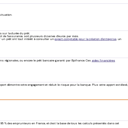
situation.
 sur la durée du prêt.
t de l'assurance, soit plusieurs dizaines d'euros par mois.
r un prêt ont tout intérêt à consulter un
expert-comptable pour la création d'entreprise
, un
ons régionales, ou encore le prêt bancaire garanti par Bpifrance. Ces
aides financières
port démontre votre engagement et réduit le risque pour la banque. Plus votre apport est élevé,
 95 % des emprunteurs en France, et c'est la base de tous les calculs présentés dans cet