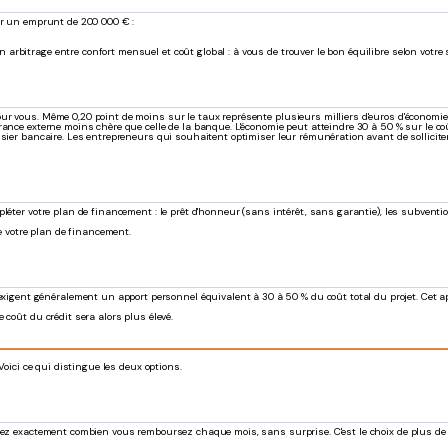
our un emprunt de 200 000 € :
rbitrage entre confort mensuel et coût global : à vous de trouver le bon équilibre selon votre 
r vous. Même 0,20 point de moins sur le taux représente plusieurs milliers d'euros d'économies
ance externe moins chère que celle de la banque. L'économie peut atteindre 30 à 50 % sur le coû
ssier bancaire. Les entrepreneurs qui souhaitent optimiser leur rémunération avant de sollicite
léter votre plan de financement : le prêt d'honneur (sans intérêt, sans garantie), les subventi
e votre plan de financement.
exigent généralement un apport personnel équivalent à 30 à 50 % du coût total du projet. Cet ap
 coût du crédit sera alors plus élevé.
Voici ce qui distingue les deux options.
avez exactement combien vous remboursez chaque mois, sans surprise. C'est le choix de plus de