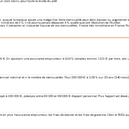
 un coût connu pour toute la durée du prêt.
bor, auquel la banque ajoute une marge fixe. Votre mensualité peut donc baisser ou augmenter sel
nitial est de 3 %, il ne pourra jamais dépasser 4 %, quelle que soit l'évolution de l'Euribor.
ais il comporte un risque de hausse de vos mensualités. Il reste très minoritaire en France. Pour
6 €. En ajoutant une assurance emprunteur à 0,34 %, comptez environ 1 223 € par mois, soit un
 taux annuel nominal et n le nombre de mensualités. Pour 200 000 € à 3,56 % sur 20 ans (240 mois),
t à 200 000 €, prévoyez entre 60 000 et 100 000 € d'apport personnel. Plus l'apport est élevé, p
e en plus l'assurance emprunteur, les frais de dossier et les frais de garantie. C'est le TAEG qu