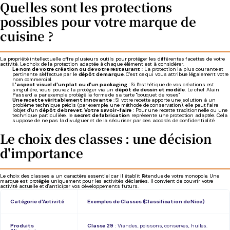
Quelles sont les protections
possibles pour votre marque de
cuisine ?
La propriété intellectuelle offre plusieurs outils pour protéger les différentes facettes de votre
activité. Le choix de la protection adaptée à chaque élément est à considérer.
Le nom de votre création ou de votre restaurant
: La protection la plus courante et
pertinente s'effectue par le
dépôt de marque
. C'est ce qui vous attribue légalement votre
nom commercial.
L'aspect visuel d'un plat ou d'un packaging
: Si l'esthétique de vos créations est
singulière, vous pouvez la protéger via un
dépôt de dessin et modèle
. Le chef Alain
Passard a par exemple protégé la forme de sa tarte "bouquet de roses"
Une recette véritablement innovante
: Si votre recette apporte une solution à un
problème technique précis (par exemple, une méthode de conservation), elle peut faire
l'objet d'un
dépôt de brevet
.
Votre savoir-faire
: Pour une recette traditionnelle ou une
technique particulière, le
secret de fabrication
représente une protection adaptée. Cela
suppose de ne pas la divulguer et de la sécuriser par des accords de confidentialité
Le choix des classes : une décision
d'importance
Le choix des classes a un caractère essentiel car il établit l'étendue de votre monopole. Une
marque est protégée uniquement pour les activités déclarées. Il convient de couvrir votre
activité actuelle et d'anticiper vos développements futurs.
Catégorie d'Activité
Exemples de Classes (Classification de Nice)
Produits
Classe 29
: Viandes, poissons, conserves, huiles.