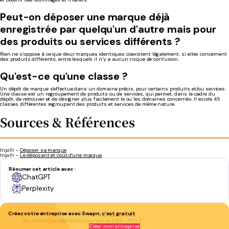
Peut-on déposer une marque déjà
enregistrée par quelqu'un d'autre mais pour
des produits ou services différents ?
Rien ne s’oppose à ce que deux marques identiques coexistent légalement, si elles concernent
des produits différents, entre lesquels il n’y a aucun risque de confusion.
Qu'est-ce qu'une classe ?
Un dépôt de marque s'effectue dans un domaine précis, pour certains produits et/ou services.
Une classe est un regroupement de produits ou de services, qui permet, dans le cadre du
dépôt, de retrouver et de désigner plus facilement le ou les domaines concernés. Il existe 45
classes différentes regroupant des produits et services de même nature.
Sources & Références
Inpi.fr -
Déposer sa marque
Inpi.fr -
Le déposant et coût d'une marque
Résumer cet article avec :
ChatGPT
Perplexity
Créez votre entreprise avec Swapn,
c’est gratuit
Se concentrer pleinement sur son activité
- Phil T.
Créer mon entreprise