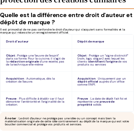
Quelle est la différence entre droit d'auteur et
dépôt de marque ?
Il est primordial de ne pas confondre le droit d'auteur qui s'acquiert sans formalités et la
marque qui nécessite un enregistrement officiel.
Droit d'auteur
Dépôt de marque
Objet :
Protège une "œuvre de l'esprit"
Objet
: Protège un "signe distinctif"
dans sa forme. Pour la cuisine, il s'agit de
(nom, logo, slogan) avec lequel les
la
rédaction originale
d'une recette, pas
clients
identifient l'origine
de vos
de la technique elle-même
produits ou services
Acquisition
: Automatique, dès la
Acquisition
: Uniquement par un
création de l'œuvre.
dépôt officiel
auprès d'un office
comme l'INPI.
Preuve
: Plus difficile à établir car il faut
Preuve
: La date de dépôt fait foi et
démontrer l'antériorité et l'originalité de la
représente une
preuve de
création.
propriété
solide.
À noter
: Le droit d'auteur ne protège pas une idée ou un concept mais bien la
matérialisation originale de cette idée contrairement au dépôt de la marque qui est votre
bouclier commercial et protège vos produits et services.