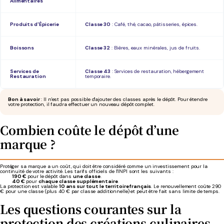
Alimentaires
Produits d'Épicerie
Classe 30
: Café, thé, cacao, pâtisseries, épices.
Boissons
Classe 32
: Bières, eaux minérales, jus de fruits.
Services de
Classe 43
: Services de restauration, hébergement
Restauration
temporaire.
Bon à savoir
:
Il n'est pas possible d'ajouter des classes après le dépôt. Pour étendre
votre protection, il faudra effectuer un nouveau dépôt complet.
Combien coûte le dépôt d’une
marque ?
Protéger sa marque a un coût, qui doit être considéré comme un investissement pour la
continuité de votre activité. Les tarifs officiels de l'INPI sont les suivants :
190 €
pour le dépôt dans
une classe
.
40 €
pour
chaque classe supplémentaire
.
La protection est valable
10 ans sur tout le territoire français
. Le renouvellement coûte 290
€ pour une classe (plus 40 € par classe additionnelle) et peut être fait sans limite de temps.
Les questions courantes sur la
protection des créations culinaires