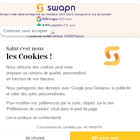
Swapn crée votre entreprise au meilleur tarif sans compromis sur le conseil
5/5
Google
+800 avis
4,9
Trustpilot
+372 avis
01 76 31 04 86
Continuer sans accepter
bonjour@swapn.fr
2 place de la République, 54000 Nancy
La news' des entrepreneurs
Offres exclusives, conseils, astuces : chaque mois dans votre boite mail
Salut c'est nous
les Cookies !
Consultez notre
notre politique de confidentialité
pour en savoir plus.
Services
Liens utiles
Nous utilisons des cookies pour vous
Création d'entreprise
Découvrez Swapn
proposer un contenu de qualité, personnalisé
Comptabilité pas cher
Avis clients
Offres de comptabilité par métier
Devenir partenaire
en fonction de vos besoins.
Offres de comptabilité par ville
Engagements éthiques
Offres de comptabilité par statut
Contact
Tarifs
L-Expert-Comptable.com
Nous partageons des données avec Google pour l'analyse, la publicité
Devis comptable gratuit
et créer des pubs personnalisées.
Simulateurs et calculateurs
Webinaires
Blog
Pour modifier vos préférences par la suite, cliquez sur le lien
'Préférences de cookies' situé dans le pied de page.
Lire la politique de confidentialité
Parrainage
Consentements certifiés par
Créer mon entreprise - 0€
Mentions légales
Politique de protection des données personnelles
Je choisis
OK pour moi
CGU