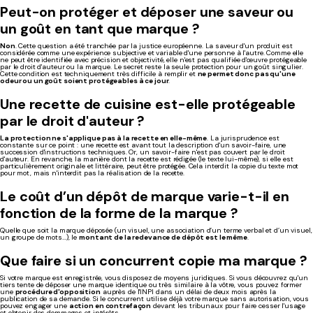
Peut-on protéger et déposer une saveur ou
un goût en tant que marque ?
Non
. Cette question a été tranchée par la justice européenne. La saveur d'un produit est
considérée comme une expérience subjective et variable d'une personne à l'autre. Comme elle
ne peut être identifiée avec précision et objectivité, elle n'est pas qualifiée d'œuvre protégeable
par le droit d'auteur ou la marque. Le secret reste la seule protection pour un goût singulier.
Cette condition est techniquement très difficile à remplir et
ne permet donc pas qu'une
odeur ou un goût soient protégeables à ce jour
.
Une recette de cuisine est-elle protégeable
par le droit d'auteur ?
La protection ne s'applique pas à la recette en elle-même
. La jurisprudence est
constante sur ce point : une recette est avant tout la description d'un savoir-faire, une
succession d'instructions techniques. Or, un savoir-faire n'est pas couvert par le droit
d'auteur. En revanche, la manière dont la recette est rédigée (le texte lui-même), si elle est
particulièrement originale et littéraire, peut être protégée. Cela interdit la copie du texte mot
pour mot, mais n'interdit pas la réalisation de la recette.
Le coût d’un dépôt de marque varie-t-il en
fonction de la forme de la marque ?
Quelle que soit la marque déposée (un visuel, une association d’un terme verbal et d’un visuel,
un groupe de mots…), le
montant de la redevance de dépôt est le même
.
Que faire si un concurrent copie ma marque ?
Si votre marque est enregistrée, vous disposez de moyens juridiques. Si vous découvrez qu'un
tiers tente de déposer une marque identique ou très similaire à la vôtre, vous pouvez former
une
procédure d'opposition
auprès de l'INPI dans un délai de deux mois après la
publication de sa demande. Si le concurrent utilise déjà votre marque sans autorisation, vous
pouvez engager une
action en contrefaçon
devant les tribunaux pour faire cesser l'usage
et obtenir des dommages et intérêts.