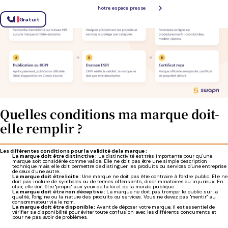
Notre espace presse
Gratuit
Quelles conditions ma marque doit-
elle remplir ?
Les différentes conditions pour la validité de la marque :
La marque doit être distinctive :
La distinctivité est très importante pour qu'une
marque soit considérée comme valide. Elle ne doit pas être une simple description
technique mais elle doit permettre de distinguer les produits ou services d'une entreprise
de ceux d'une autre.
La marque doit être licite :
Une marque ne doit pas être contraire à l’ordre public. Elle ne
doit pas inclure de symboles ou de termes offensants, discriminatoires ou injurieux. En
clair, elle doit être "propre" aux yeux de la loi et de la morale publique.
La marque doit être non déceptive :
La marque ne doit pas tromper le public sur la
qualité, l'origine ou la nature des produits ou services. Vous ne devez pas "mentir" au
consommateur via le nom.
La marque doit être disponible :
Avant de déposer votre marque, il est essentiel de
vérifier sa disponibilité pour éviter toute confusion avec les différents concurrents et
pour ne pas avoir de problèmes.