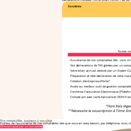
Sociétés
Toutes vo
Assistance de nos comptables (tél., visio, ch
Vos déclarations de TVA gérées par un comp
Votre bilan annuel attesté par un Expert-C
Préparation et télé-déclaration de votre liass
Création d'entreprise offerte*
Accès au meilleur outil de gestion comptabl
Conforme Facturation Electronique (Platefo
Compte pro avec carte bancaire et IBAN fra
*Hors frais léga
**Nécessite la souscription à Tiime Sma
Nos comptables,
toujours à vos côtés
Profitez de l’assistance de nos comptables dès que vous en avez besoin, par téléphone, visio, c
Être contacté par un conseiller