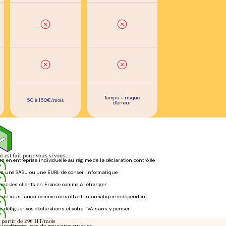
Temps + risque
50 à 150€/mois
d'erreur
 est fait pour vous si vous…
ez en entreprise individuelle au régime de la déclaration contrôlée
ez une SASU ou une EURL de conseil informatique
rez des clients en France comme à l'étranger
 de vous lancer comme consultant informatique indépendant
z déléguer vos déclarations et votre TVA sans y penser
à partir de 29€ HT/mois
e supplément, pas de mauvaise surprise.