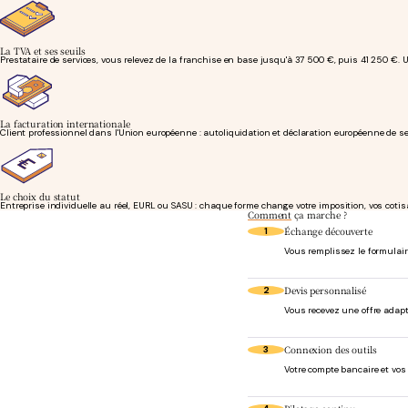
La TVA et ses seuils
Prestataire de services, vous relevez de la franchise en base jusqu'à 37 500 €, puis 41 250 €.
La facturation internationale
Client professionnel dans l'Union européenne : autoliquidation et déclaration européenne de serv
Le choix du statut
Entreprise individuelle au réel, EURL ou SASU : chaque forme change votre imposition, vos coti
Comment
ça marche ?
Échange découverte
1
Vous remplissez le formulaire
Devis personnalisé
2
Vous recevez une offre adapt
Connexion des outils
3
Votre compte bancaire et vo