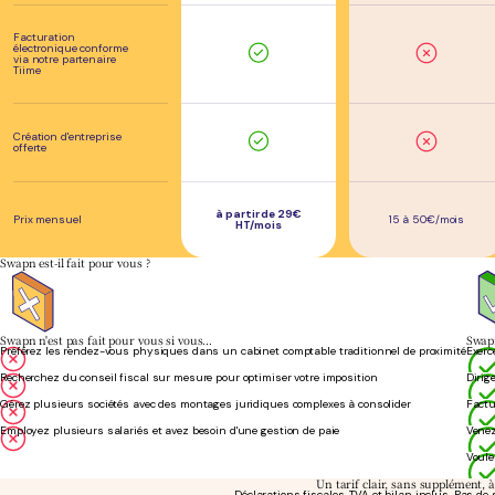
Facturation
électronique conforme
via notre partenaire
Tiime
Création d'entreprise
offerte
à partir de 29€
Prix mensuel
15 à 50€/mois
HT/mois
Swapn est-il fait pour vous ?
Swapn n'est pas fait pour vous si vous…
Swapn
Préférez les rendez-vous physiques dans un cabinet comptable traditionnel de proximité
Exerc
Recherchez du conseil fiscal sur mesure pour optimiser votre imposition
Dirig
Gérez plusieurs sociétés avec des montages juridiques complexes à consolider
Factu
Employez plusieurs salariés et avez besoin d'une gestion de paie
Venez
Voule
Un tarif clair, sans supplément, 
Déclarations fiscales, TVA et bilan inclus. Pas d