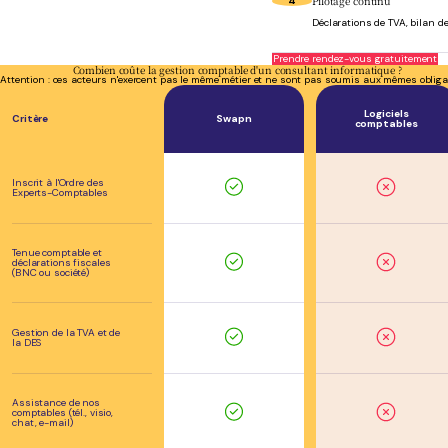
Pilotage continu
4
Déclarations de TVA, bilan de
Prendre rendez-vous gratuitement
Combien coûte la gestion comptable d'un consultant informatique ?
Attention : ces acteurs n'exercent pas le même métier et ne sont pas soumis aux mêmes obliga
Logiciels
Critère
Swapn
comptables
Inscrit à l'Ordre des
Experts-Comptables
Tenue comptable et
déclarations fiscales
(BNC ou société)
Gestion de la TVA et de
la DES
Assistance de nos
comptables (tél., visio,
chat, e-mail)