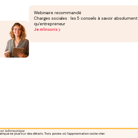
Webinaire recommandé
st traitée correctement, avec les mentions obligatoires.
Charges sociales : les 5 conseils à savoir absolument
qu'entrepreneur
Je m'inscris
rme à cette obligation via notre partenaire Tiime, plateforme agréée.
tant informatique
matique se joue sur des détails. Trois postes où l'approximation coûte cher.