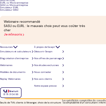
SASU vs EURL
EURL vs Micro-entreprise
SASU vs Micro-entreprise
Simulateur EURL
Prestations internationales
Simulateur SASU
Autoliquidation intra-UE, déclaration européenne de services, clients hors UE : chaque facture e
Webinaire recommandé
SASU ou EURL : le mauvais choix peut vous coûter très
Facturation électronique
cher
La réception de factures électroniques devient obligatoire en septembre 2026. L'offre reste confo
Je m'inscris
Ressources
À propos de Swapn
Simulateurs et calculateurs
Découvrir Swapn
Blog création d’entreprise
Nos offres de parrainage
Webinaires
Nos études exclusives
Modèles de documents
Nous contacter
Replay Webinaires
Nos avis clients
Notre espace presse
Gratuit
01 76 31 04 86
Les spécificités comptables du consul
Seuils de TVA, clients à l'étranger, choix de la structure : la comptabilité d'un consultant infor