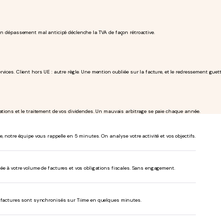
 Un dépassement mal anticipé déclenche la TVA de façon rétroactive.
ices. Client hors UE : autre règle. Une mention oubliée sur la facture, et le redressement guett
sations et le traitement de vos dividendes. Un mauvais arbitrage se paie chaque année.
, notre équipe vous rappelle en 5 minutes. On analyse votre activité et vos objectifs.
ée à votre volume de factures et vos obligations fiscales. Sans engagement.
s factures sont synchronisés sur Tiime en quelques minutes.