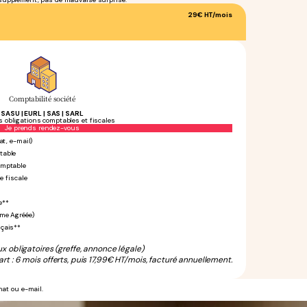
29€
HT/mois
Comptabilité société
SASU | EURL | SAS | SARL
s obligations comptables et fiscales
Sans engagement
Je prends rendez-vous
at, e-mail)
table
omptable
e fiscale
e**
rme Agréée)
nçais**
ux obligatoires (greffe, annonce légale)
rt : 6 mois offerts, puis 17,99€ HT/mois, facturé annuellement.
hat ou e-mail.