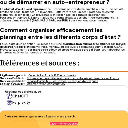
ou de démarrer en auto-entrepreneur ?
Le
statut d’auto-entrepreneur
peut convenir pour tester le marché ou pour une activité
limitée en sous-traitance. En revanche, il atteint vite ses limites : plafonds de chiffre
d’affaires, absence de TVA récupérable, et responsabilités légales importantes.
Pour une entreprise TCE gérant plusieurs corps d’état et des chantiers conséquents, la
création d’une
société (SAS, SASU, SARL ou EURL)
est vivement recommandée.
Comment organiser efficacement les
plannings entre les différents corps d’état ?
La réussite d’un chantier TCE repose sur une
planification millimétrée
. Utilisez un
logiciel
de gestion de projet
comme Trello, Monday, ou des outils spécialisés BTP (Batappli, OBAT).
Prévoyez également
des marges de sécurité entre chaque corps d’état
pour absorber les
imprévus et éviter les retards en cascade.
Références et sources :
Légifrance.gouv.fr
:
Code civil – Article 1792 et suivants
Service-Public.fr
:
Entrepreneur en bâtiment : conditions d'accès et d'exercice en France
Service-public.fr
:
Service-Public.fr – Les formes juridiques d’entreprise
Ecologie.gouv.fr
:
Réglementation construction
Résumer cet article avec :
ChatGPT
Perplexity
Créez votre entreprise avec Swapn,
c’est gratuit
Se concentrer pleinement sur son activité
- Phil T.
Créer mon entreprise