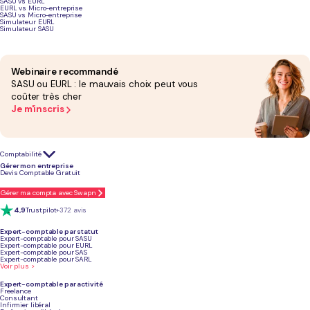
SASU vs EURL
EURL vs Micro-entreprise
SASU vs Micro-entreprise
Simulateur EURL
Simulateur SASU
Grégoire Charroyer
Expert en création d’entreprise chez Swapn
Article mis à jour
Le 24 juin 2026
Webinaire recommandé
SASU ou EURL : le mauvais choix peut vous
coûter très cher
Je m'inscris
Podcast sur la création d'entreprise
Comptabilité
Gérer mon entreprise
Devis Comptable Gratuit
Gérer ma compta avec Swapn
4,9
Trustpilot
+372 avis
Expert-comptable par statut
Expert-comptable pour SASU
Expert-comptable pour EURL
Expert-comptable pour SAS
Expert-comptable pour SARL
Voir plus >
Expert-comptable par activité
Créer une entreprise tous corps
Freelance
Consultant
Infirmier libéral