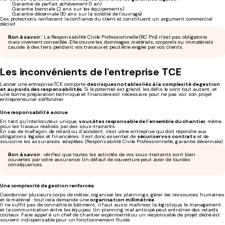
Garantie de parfait achèvement (1 an)
Garantie biennale (2 ans sur les équipements)
Garantie décennale (10 ans sur la solidité de l’ouvrage)
Ces protections renforcent la confiance du client et constituent un argument commercial
décisif.
Bon à savoir :
La Responsabilité Civile Professionnelle (RC Pro) n’est pas obligatoire
mais vivement conseillée. Elle couvre les dommages matériels, corporels ou immatériels
causés à des tiers pendant vos travaux et peut être exigée par vos clients.
Les inconvénients de l'entreprise TCE
Lancer une entreprise TCE comporte
des risques notables liés à la complexité de gestion
et au poids des responsabilités
. Si le potentiel est grand, les défis le sont tout autant, et
une bonne préparation technique et financière est nécessaire pour ne pas voir son projet
entrepreneurial s'effondrer.
Une responsabilité accrue
En tant qu’interlocuteur unique,
vous êtes responsable de l’ensemble du chantier
, même
pour les travaux réalisés par des sous-traitants.
En cas de malfaçon, de retard ou d’accident, c’est votre entreprise qui doit répondre aux
obligations légales et financières. Il est donc essentiel de
sécuriser vos contrats
et de
souscrire les assurances adaptées (Responsabilité Civile Professionnelle, garantie décennale).
Bon à savoir
: vérifiez que toutes les activités de vos sous-traitants sont bien
couvertes par votre assurance. Un défaut de couverture peut avoir de lourdes
conséquences.
Une complexité de gestion renforcée
Coordonner plusieurs corps de métier, organiser les plannings, gérer les ressources humaines
et le matériel : tout cela demande une
organisation millimétrée
.
Il ne suffit pas de connaître le bâtiment, il faut aussi maîtriser la logistique, le management
et la communication entre les équipes. Un planning mal anticipé peut entraîner des retards
coûteux. Faire appel à un chef de chantier expérimenté ou un responsable de projet dédié est
souvent indispensable pour un fonctionnement fluide.