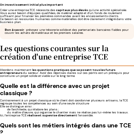
Un investissement initial plus important
Créer une entreprise TCE nécessite des
capitaux plus élevés
qu’une activité spécialisée.
Vous aurez besoin d’équipes qualifiées, de matériel adapté et d’un fonds de roulement
suffisant pour financer les premières commandes avant les encaissements clients.
Ce besoin en ressources humaines comme matérielles doit être clairement intégré dans votre
business plan.
Bon à savoir
: prévoyez une trésorerie solide et des partenariats bancaires fiables pour
couvrir les achats de matériaux et les premiers salaires.
Les questions courantes sur la
création d'une entreprise TCE
Abordons maintenant
les questions pratiques que se posent tous les futurs
entrepreneurs
du secteur. Avoir des réponses claires sur ces points est un prérequis pour
construire un projet solide et viable sur le long terme.
Quelle est la différence avec un projet
classique ?
Contrairement à un projet classique où le client doit coordonner plusieurs artisans, la TCE
regroupe toutes les compétences au sein d'une seule structure
Elle se distingue ainsi :
de l'architecte, qui élabore les plans ;
du maître d’œuvre, qui organise le chantier mais ne réalise pas lui-même les travaux.
Ici, l’entreprise TCE
réalise et supervise directement
l’ensemble.
Quels sont les métiers intégrés dans une TCE
?