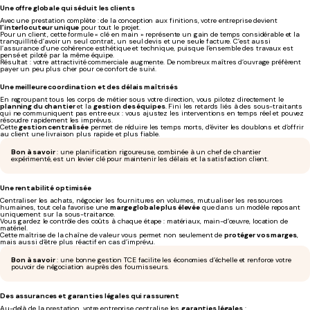
Une offre globale qui séduit les clients
Avec une prestation complète : de la conception aux finitions, votre entreprise devient
l’interlocuteur unique
pour tout le projet.
Pour un client, cette formule « clé en main » représente un gain de temps considérable et la
tranquillité d’avoir un seul contrat, un seul devis et une seule facture. C’est aussi
l’assurance d’une cohérence esthétique et technique, puisque l’ensemble des travaux est
pensé et piloté par la même équipe.
Résultat : votre attractivité commerciale augmente. De nombreux maîtres d’ouvrage préfèrent
payer un peu plus cher pour ce confort de suivi.
Une meilleure coordination et des délais maîtrisés
En regroupant tous les corps de métier sous votre direction, vous pilotez directement le
planning du chantier
et la
gestion des équipes
. Fini les retards liés à des sous-traitants
qui ne communiquent pas entre eux : vous ajustez les interventions en temps réel et pouvez
résoudre rapidement les imprévus.
Cette
gestion centralisée
permet de réduire les temps morts, d’éviter les doublons et d’offrir
au client une livraison plus rapide et plus fiable.
Bon à savoir
: une planification rigoureuse, combinée à un chef de chantier
expérimenté, est un levier clé pour maintenir les délais et la satisfaction client.
Une rentabilité optimisée
Centraliser les achats, négocier les fournitures en volumes, mutualiser les ressources
humaines, tout cela favorise une
marge globale plus élevée
que dans un modèle reposant
uniquement sur la sous-traitance.
Vous gardez le contrôle des coûts à chaque étape : matériaux, main-d’œuvre, location de
matériel.
Cette maîtrise de la chaîne de valeur vous permet non seulement de
protéger vos marges
,
mais aussi d’être plus réactif en cas d’imprévu.
Bon à savoir
: une bonne gestion TCE facilite les économies d’échelle et renforce votre
pouvoir de négociation auprès des fournisseurs.
Des assurances et garanties légales qui rassurent
Au-delà de la prestation, votre entreprise centralise les
garanties légales
: