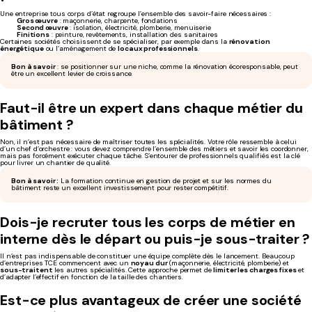
Une entreprise tous corps d’état regroupe l’ensemble des savoir-faire nécessaires :
Gros œuvre
: maçonnerie, charpente, fondations
Second œuvre
: isolation, électricité, plomberie, menuiserie
Finitions
: peinture, revêtements, installation des sanitaires
Certaines sociétés choisissent de se spécialiser, par exemple dans la
rénovation
énergétique
ou l’aménagement de
locaux professionnels
.
Bon à savoir
: se positionner sur une niche, comme la rénovation écoresponsable, peut
être un excellent levier de croissance.
Faut-il être un expert dans chaque métier du
bâtiment ?
Non, il n’est pas nécessaire de maîtriser toutes les spécialités. Votre rôle ressemble à celui
d’un chef d’orchestre : vous devez comprendre l’ensemble des métiers et savoir les coordonner,
mais pas forcément exécuter chaque tâche. S’entourer de professionnels qualifiés est la clé
pour livrer un chantier de qualité.
Bon à savoir :
La formation continue en gestion de projet et sur les normes du
bâtiment reste un excellent investissement pour rester compétitif.
Dois-je recruter tous les corps de métier en
interne dès le départ ou puis-je sous-traiter ?
Il n’est pas indispensable de constituer une équipe complète dès le lancement. Beaucoup
d’entreprises TCE commencent avec un
noyau dur
(maçonnerie, électricité, plomberie) et
sous-traitent
les autres spécialités. Cette approche permet de
limiter les charges fixes
et
d’adapter l’effectif en fonction de la taille des chantiers.
Est-ce plus avantageux de créer une société