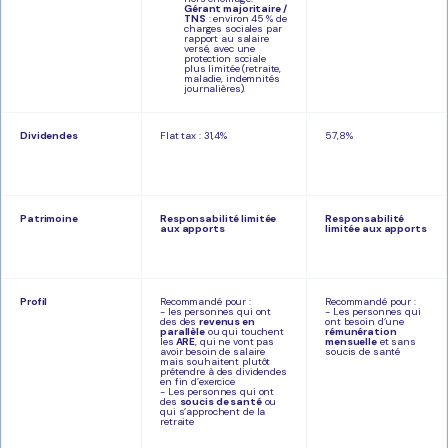
Gérant majoritaire /
TNS
: environ 45 % de
charges sociales par
rapport au salaire
versé, avec une
protection sociale
plus limitée (retraite,
maladie, indemnités
journalières).
Dividendes
Flat tax : 31,4%
57,8%
Patrimoine
Responsabilité limitée
Responsabilité
aux apports
limitée aux apports
Profil
Recommandé pour :
Recommandé pour :
- les personnes qui ont
- Les personnes qui
des des
revenus en
ont besoin d’une
parallèle
ou qui touchent
rémunération
les
ARE
, qui ne vont pas
mensuelle
et sans
avoir besoin de salaire
soucis de santé
mais souhaitent plutôt
prétendre à des dividendes
en fin d’exercice
- Les personnes qui ont
des
soucis de santé
ou
qui s’approchent de la
retraite