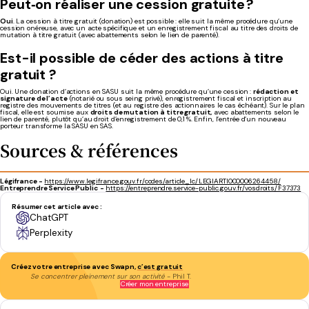
Peut‑on réaliser une cession gratuite ?
Oui
. La cession à titre gratuit (donation) est possible : elle suit la même procédure qu’une
cession onéreuse, avec un acte spécifique et un enregistrement fiscal au titre des droits de
mutation à titre gratuit (avec abattements selon le lien de parenté).
Est-il possible
de
céder
des actions à
titre
gratuit
?
Oui. Une donation d’actions en SASU suit la même procédure qu’une cession :
rédaction et
signature de l’acte
(notarié ou sous seing privé), enregistrement fiscal et inscription au
registre des mouvements de titres (et au registre des actionnaires le cas échéant). Sur le plan
fiscal, elle est soumise aux
droits de mutation à titre gratuit,
avec abattements selon le
lien de parenté, plutôt qu’au droit d’enregistrement de 0,1 %. Enfin, l’entrée d’un nouveau
porteur transforme la SASU en SAS.
Sources & références
Légifrance -
https://www.legifrance.gouv.fr/codes/article_lc/LEGIARTI000006264458/
Entreprendre Service Public
-
https://entreprendre.service-public.gouv.fr/vosdroits/F37373
Résumer cet article avec :
ChatGPT
Perplexity
Créez votre entreprise avec Swapn,
c’est gratuit
Se concentrer pleinement sur son activité
- Phil T.
Créer mon entreprise