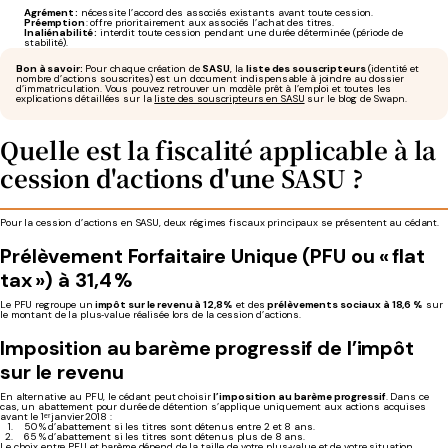
Agrément :
nécessite l’accord des associés existants avant toute cession.
Préemption
: offre prioritairement aux associés l’achat des titres.
Inaliénabilité :
interdit toute cession pendant une durée déterminée (période de
stabilité).
Bon à savoir :
Pour chaque création de
SASU
, la
liste des souscripteurs
(identité et
nombre d’actions souscrites) est un document indispensable à joindre au dossier
d’immatriculation. Vous pouvez retrouver un modèle prêt à l’emploi et toutes les
explications détaillées sur la
liste des souscripteurs en SASU
sur le blog de Swapn.
Quelle
est la
fiscalité applicable
à la
cession d'actions d'une SASU ?
Pour la cession d’actions en SASU, deux régimes fiscaux principaux se présentent au cédant.
Prélèvement Forfaitaire Unique (PFU ou « flat
tax ») à 31,4 %
Le PFU regroupe un
impôt sur le revenu à 12,8 %
et des
prélèvements sociaux à 18,6 %
sur
le montant de la plus‑value réalisée lors de la cession d’actions.
Imposition au barème progressif de l’impôt
sur le revenu
En alternative au PFU, le cédant peut choisir
l’imposition au barème progressif
. Dans ce
cas, un abattement pour durée de détention s’applique uniquement aux actions acquises
avant le 1ᵉʳ janvier 2018 :
50 % d’abattement si les titres sont détenus entre 2 et 8 ans.
65 % d’abattement si les titres sont détenus plus de 8 ans.
Le choix entre PFU et barème dépend de la taille de votre plus‑value et de votre situation