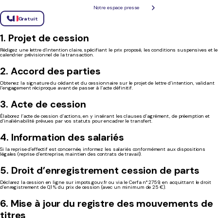
Notre espace presse
Après avoir identifié les contextes de cession, détaillons désormais chaque étape et formalité
Gratuit
indispensables pour sécuriser votre opération.
1. Projet de cession
Rédigez une lettre d’intention claire, spécifiant le prix proposé, les conditions suspensives et le
calendrier prévisionnel de la transaction.
2. Accord des parties
Obtenez la signature du cédant et du cessionnaire sur le projet de lettre d’intention, validant
l’engagement réciproque avant de passer à l’acte définitif.
3. Acte de cession
Élaborez l’acte de cession d’actions, en y insérant les clauses d’agrément, de préemption et
d’inaliénabilité prévues par vos statuts pour encadrer le transfert.
4. Information des salariés
Si la reprise d’effectif est concernée, informez les salariés conformément aux dispositions
légales (reprise d’entreprise, maintien des contrats de travail).
5.
Droit d’enregistrement cession de parts
Déclarez la cession en ligne sur impots.gouv.fr ou via le Cerfa n° 2759, en acquittant le droit
d’enregistrement de 0,1 % du prix de cession (avec un minimum de 25 €).
6. Mise à jour du registre des mouvements de
titres