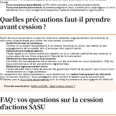
fiscale :
Pour une plus‑value élevée
, le PFU offre souvent une meilleure prévisibilité.
Pour une petite plus‑value,
le barème progressif peut s’avérer plus avantageux si vous
bénéficiez d’un taux marginal d’imposition faible et d’abattements significatifs.
Quelles précautions faut-il prendre
avant cession ?
Avant de vous lancer dans la cession d’actions, préparez soigneusement votre dossier et
sécurisez chaque étape pour éviter les mauvaises surprises :
Audit financier et juridique
Confiez à un expert-comptable et à un avocat l’analyse du bilan, des dettes et des
engagements de la société, afin d’anticiper tout passif caché.
Valorisation indépendante
Faites appel à un commissaire aux apports ou à un cabinet spécialisé pour évaluer la
juste valeur de vos titres et garantir l’équité de la transaction.
Vérification des impacts statutaires
Contrôlez les conséquences de la cession sur les mandats en cours (président, DG), les
baux commerciaux et les conventions réglementées.
Rédaction rigoureuse de l’acte
Faites détailler dans l’acte de cession les garanties d’actif et de passif, pour couvrir tout
redressement ou litige postérieur.
En respectant ces recommandations, vous établissez un
cadre transparent et sécurisé
pour la cession d'actions. Vous protégeant ainsi autant le cédant que le cessionnaire.
N’hésitez pas à
vous faire accompagner
tout au long du processus pour gagner en sérénité.
Pour en savoir plus :
SASU vs EURL : Quel statut choisir ?
FAQ : vos questions sur la cession
d’actions SASU