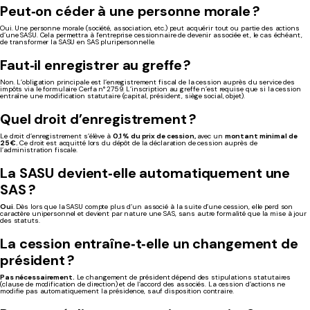
Peut‑on céder à une personne morale ?
Oui. Une personne morale (société, association, etc.) peut acquérir tout ou partie des actions
d’une SASU. Cela permettra à l’entreprise cessionnaire de devenir associée et, le cas échéant,
de transformer la SASU en SAS pluripersonnelle.
Faut‑il enregistrer au greffe ?
Non. L’obligation principale est l’enregistrement fiscal de la cession auprès du service des
impôts via le formulaire Cerfa n° 2759. L’inscription au greffe n’est requise que si la cession
entraîne une modification statutaire (capital, président, siège social, objet).
Quel droit d’enregistrement ?
Le droit d’enregistrement s’élève à
0,1 % du prix de cession,
avec un
montant minimal de
25 €.
Ce droit est acquitté lors du dépôt de la déclaration de cession auprès de
l’administration fiscale.
La SASU devient‑elle automatiquement une
SAS ?
Oui
. Dès lors que la SASU compte plus d’un associé à la suite d’une cession, elle perd son
caractère unipersonnel et devient par nature une SAS, sans autre formalité que la mise à jour
des statuts.
La cession entraîne‑t‑elle un changement de
président ?
Pas nécessairement.
Le changement de président dépend des stipulations statutaires
(clause de modification de direction) et de l’accord des associés. La cession d’actions ne
modifie pas automatiquement la présidence, sauf disposition contraire.