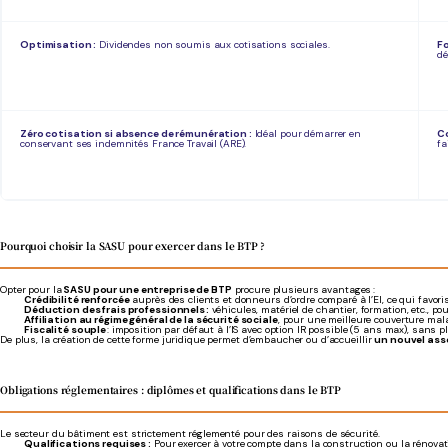
Optimisation :
Dividendes non soumis aux cotisations sociales.
Fo
dé
Zéro cotisation si absence de rémunération :
Idéal pour démarrer en
Co
conservant ses indemnités France Travail (ARE).
fa
Pourquoi choisir la SASU pour exercer dans le BTP ?
Opter pour la
SASU pour une entreprise de BTP
procure plusieurs avantages :
Crédibilité renforcée
auprès des clients et donneurs d’ordre comparé à l’EI, ce qui favori
Déduction des frais professionnels :
véhicules, matériel de chantier, formation, etc., po
Affiliation au régime général de la sécurité sociale
, pour une meilleure couverture mal
Fiscalité souple
: imposition par défaut à l’IS avec option IR possible (5 ans max), sans p
De plus, la création de cette forme juridique permet d’embaucher ou d’accueillir
un nouvel ass
Obligations réglementaires : diplômes et qualifications dans le BTP
Le secteur du bâtiment est strictement réglementé pour des raisons de sécurité.
Qualifications requises :
Pour exercer à votre compte dans la construction ou la rénovati