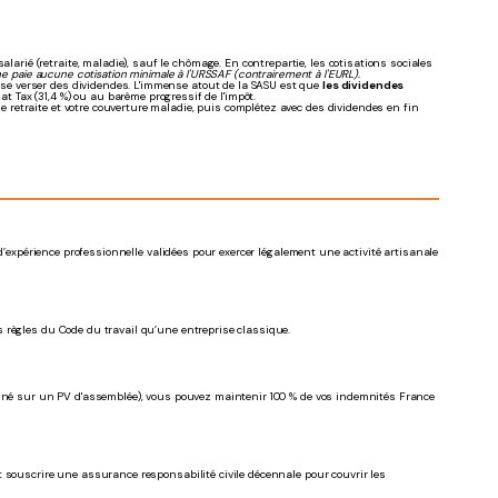
alarié (retraite, maladie), sauf le chômage. En contrepartie, les cotisations sociales
l ne paie aucune cotisation minimale à l'URSSAF (contrairement à l'EURL).
 se verser des dividendes. L'immense atout de la SASU est que
les dividendes
t Tax (31,4 %) ou au barème progressif de l'impôt.
retraite et votre couverture maladie, puis complétez avec des dividendes en fin
 d’expérience professionnelle validées pour exercer légalement une activité artisanale
 règles du Code du travail qu’une entreprise classique.
onné sur un PV d'assemblée), vous pouvez maintenir 100 % de vos indemnités France
 souscrire une assurance responsabilité civile décennale pour couvrir les