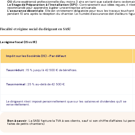
OU
d'une expérience professionnelle d'au moins 3 ans en tant que salarié dans ce domai
Le Stage de Préparation à l’Installation (SPI) :
Contrairement aux idées reçues, il n'e
recommandé pour apprendre à gérer une entreprise artisanale.
L'assurance décennale :
Elle est strictement obligatoire pour tous les travaux touchant
pendant 10 ans après la réception du chantier. Le numéro d'assurance doit d'ailleurs figur
Fiscalité et régime social du dirigeant en SASU
Le régime fiscal (IS vs IR)
Impôt sur les Sociétés (IS) - Par défaut
Taux réduit :
15 % jusqu’à 42 500 € de bénéfices.
Taux normal :
25 % au-delà de 42 500 €.
Le dirigeant n'est imposé personnellement que sur les salaires et dividendes qu'il se
verse réellement.
Bon à savoir
: La SASU facture la TVA à ses clients, sauf si son chiffre d'affaires lui pe
faites de petits chantiers).