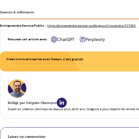
Sources & références
Entreprendre Service Public
-
https://entreprendre.service-public.gouv.fr/vosdroits/F37383
ChatGPT
Perplexity
Résumer cet article avec :
Créez votre entreprise avec Swapn,
c’est gratuit
Se concentrer pleinement sur son activité
- Phil T.
Rédigé par
Grégoire Charroyer
Expert en création d’entreprise depuis plus de 10 ans. Grégoire a pour objectif de rendre l
Laisser un commentaire