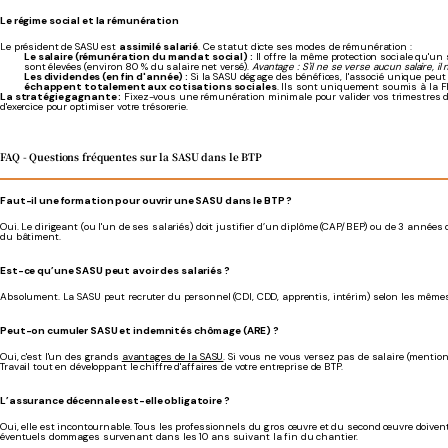
Le régime social et la rémunération
Le président de SASU est
assimilé salarié
. Ce statut dicte ses modes de rémunération :
Le salaire (rémunération du mandat social) :
Il offre la même protection sociale qu'un s
sont élevées (environ 80 % du salaire net versé).
Avantage : S'il ne se verse aucun salaire, i
Les dividendes (en fin d'année) :
Si la SASU dégage des bénéfices, l'associé unique peut
échappent totalement aux cotisations sociales
. Ils sont uniquement soumis à la Fla
La stratégie gagnante :
Fixez-vous une rémunération minimale pour valider vos trimestres de 
d'exercice pour optimiser votre trésorerie.
FAQ - Questions fréquentes sur la SASU dans le BTP
Faut-il une formation pour ouvrir une SASU dans le BTP ?
Oui. Le dirigeant (ou l'un de ses salariés) doit justifier d’un diplôme (CAP/BEP) ou de 3 années
du bâtiment.
Est-ce qu’une SASU peut avoir des salariés ?
Absolument. La SASU peut recruter du personnel (CDI, CDD, apprentis, intérim) selon les mêmes
Peut-on cumuler SASU et indemnités chômage (ARE) ?
Oui, c'est l'un des grands
avantages de la SASU
. Si vous ne vous versez pas de salaire (menti
Travail tout en développant le chiffre d'affaires de votre entreprise de BTP.
L’assurance décennale est-elle obligatoire ?
Oui, elle est incontournable. Tous les professionnels du gros œuvre et du second œuvre doivent
éventuels dommages survenant dans les 10 ans suivant la fin du chantier.