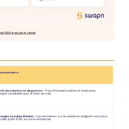
 de SASU gratuite et rapide
.
nconvénients
ût de création et de gestion :
Frais d'immatriculation et honoraires
expert-comptable pour le bilan annuel.
arges sociales élevées :
Les cotisations sur le salaire du dirigeant sont plus
urdes qu'en EURL ou micro-entreprise.