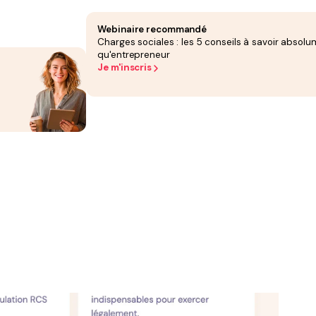
nonces Légales (JAL) habilité dans votre département.
ntité) doit être déposé en ligne sur le guichet unique de l'INPI pour obtenir votre
o et souscrire une assurance Responsabilité Civile Professionnelle (RC Pro) et une
Webinaire recommandé
Charges sociales : les 5 conseils à savoir absolu
qu'entrepreneur
Je m'inscris