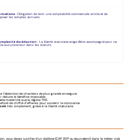
rmalisme :
Obligation de tenir une comptabilité commerciale stricte et de
poser les comptes annuels.
mplexité de rédaction :
La liberté statutaire exige d'être accompagné pour ne
ire aucune erreur dans les statuts.
se l’obtention de chantiers de plus grande envergure.
ur réduire le bénéfice imposable.
adie‑maternité que le régime TNS.
lafond de chiffre d’affaires pour soutenir la croissance.
ocié
très simplement, grâce à la liberté statutaire.
on, vous devez justifier d'un diplôme (CAP, BEP ou équivalent) dans le métier visé,