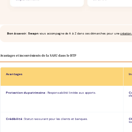
Bon à savoir :
Swapn
vous accompagne de A à Z dans ces démarches pour une
création
Avantages et inconvénients de la SASU dans le BTP
Avantages
I
Protection du patrimoine :
Responsabilité limitée aux apports.
Co
d'
Crédibilité :
Statut rassurant pour les clients et banques.
Ch
lo