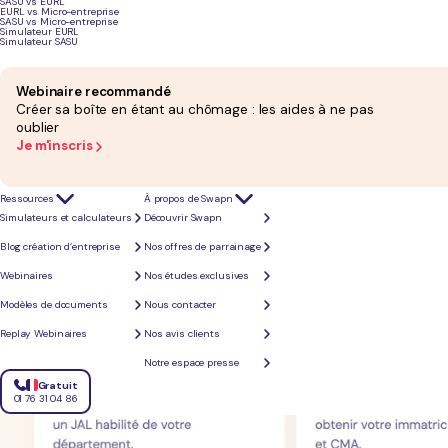
SASU vs EURL
Publier une annonce légale :
Un avis de constitution doit paraître dans un Journal d'An
EURL vs Micro-entreprise
S'immatriculer au guichet unique :
Le dossier complet (statuts, attestations, pièce d'ide
SASU vs Micro-entreprise
immatriculation au RCS et à la Chambre de Métiers et de l'Artisanat (CMA).
Simulateur EURL
Souscrire aux assurances obligatoires :
Vous devez impérativement ouvrir un compte pr
Simulateur SASU
garantie décennale pour pouvoir exercer légalement.
Webinaire recommandé
Créer sa boîte en étant au chômage : les aides à ne pas
oublier
Je m'inscris
Ressources
À propos de Swapn
Simulateurs et calculateurs
Découvrir Swapn
Blog création d’entreprise
Nos offres de parrainage
Webinaires
Nos études exclusives
Modèles de documents
Nous contacter
Replay Webinaires
Nos avis clients
Notre espace presse
Gratuit
01 76 31 04 86