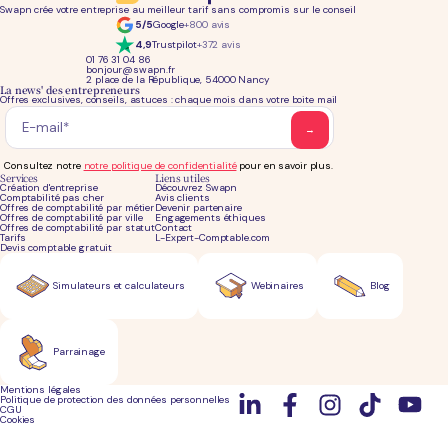
Swapn crée votre entreprise au meilleur tarif sans compromis sur le conseil
5/5
Google
+800 avis
4,9
Trustpilot
+372 avis
01 76 31 04 86
bonjour@swapn.fr
2 place de la République, 54000 Nancy
La news' des entrepreneurs
Offres exclusives, conseils, astuces : chaque mois dans votre boite mail
Consultez notre
notre politique de confidentialité
pour en savoir plus.
Services
Liens utiles
Création d'entreprise
Découvrez Swapn
Comptabilité pas cher
Avis clients
Offres de comptabilité par métier
Devenir partenaire
Offres de comptabilité par ville
Engagements éthiques
Offres de comptabilité par statut
Contact
Tarifs
L-Expert-Comptable.com
Devis comptable gratuit
Simulateurs et calculateurs
Webinaires
Blog
Parrainage
Mentions légales
Politique de protection des données personnelles
CGU
Cookies