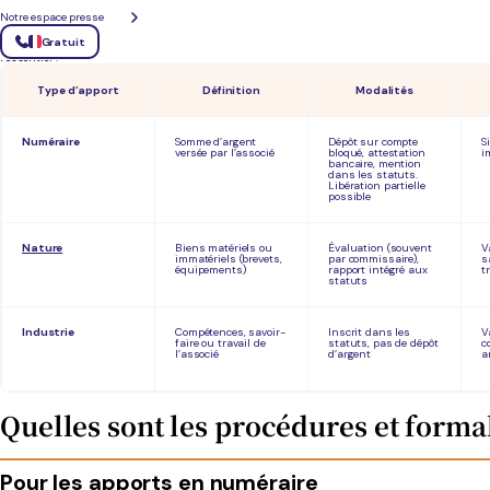
Notre espace presse
Gratuit
Pour bien choisir votre type d’apport, il est essentiel de comprendre leurs caractéristiques, av
l’essentiel :
Type d’apport
Définition
Modalités
Numéraire
Somme d’argent
Dépôt sur compte
S
versée par l’associé
bloqué, attestation
i
bancaire, mention
dans les statuts.
Libération partielle
possible
Nature
Biens matériels ou
Évaluation (souvent
V
immatériels (brevets,
par commissaire),
s
équipements)
rapport intégré aux
t
statuts
Industrie
Compétences, savoir-
Inscrit dans les
V
faire ou travail de
statuts, pas de dépôt
c
l’associé
d’argent
a
Quelles sont les procédures et formal
Pour les apports en numéraire