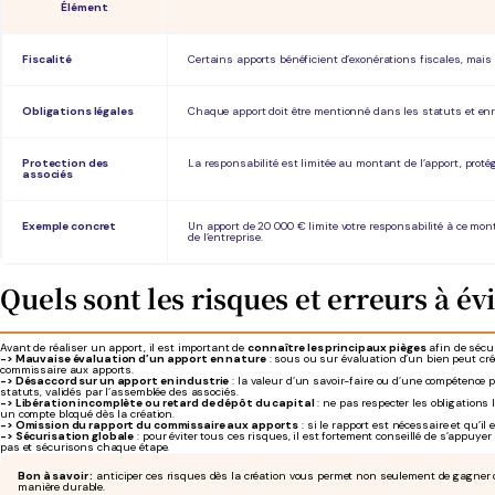
Élément
Fiscalité
Certains apports bénéficient d’exonérations fiscales, mais
Obligations légales
Chaque apport doit être mentionné dans les statuts et en
Protection des
La responsabilité est limitée au montant de l’apport, prot
associés
Exemple concret
Un apport de 20 000 € limite votre responsabilité à ce mon
de l’entreprise.
Quels sont les risques et erreurs à évi
Avant de réaliser un apport, il est important de
connaître les principaux pièges
afin de sécur
-> Mauvaise évaluation d’un apport en nature
: sous ou sur évaluation d’un bien peut crée
commissaire aux apports.
-> Désaccord sur un apport en industrie
: la valeur d’un savoir-faire ou d’une compétence pe
statuts, validés par l’assemblée des associés.
-> Libération incomplète ou retard de dépôt du capital
: ne pas respecter les obligations l
un compte bloqué dès la création.
-> Omission du rapport du commissaire aux apports
: si le rapport est nécessaire et qu’il
-> Sécurisation globale
: pour éviter tous ces risques, il est fortement conseillé de s’ap
pas et sécurisons chaque étape.
Bon à savoir :
anticiper ces risques dès la création vous permet non seulement de gagner du
manière durable.