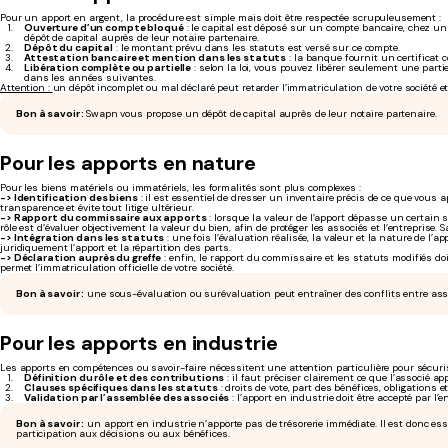
Pour un apport en argent, la procédure est simple mais doit être respectée scrupuleusement :
Ouverture d’un compte bloqué
: le capital est déposé sur un compte bancaire, chez un
dépôt de capital auprès de leur notaire partenaire.
Dépôt du capital
: le montant prévu dans les statuts est versé sur ce compte.
Attestation bancaire et mention dans les statuts
: la banque fournit un certificat 
Libération complète ou partielle
: selon la loi, vous pouvez libérer seulement une parti
dans les années suivantes.
Attention :
un dépôt incomplet ou mal déclaré peut retarder l’immatriculation de votre société et 
Bon à savoir :
Swapn vous propose un dépôt de capital auprès de leur notaire partenaire.
Pour les apports en nature
Pour les biens matériels ou immatériels, les formalités sont plus complexes :
-> Identification des biens
: il est essentiel de dresser un inventaire précis de ce que vous a
transparence et évite tout litige ultérieur.
-> Rapport du commissaire aux apports
: lorsque la valeur de l’apport dépasse un certain 
rôle est d’évaluer objectivement la valeur du bien, afin de protéger les associés et l’entreprise. 
-> Intégration dans les statuts
: une fois l’évaluation réalisée, la valeur et la nature de l
juridiquement l’apport et la répartition des parts.
-> Déclaration auprès du greffe
: enfin, le rapport du commissaire et les statuts modifiés doi
permet l’immatriculation officielle de votre société.
Bon à savoir :
une sous-évaluation ou surévaluation peut entraîner des conflits entre assoc
Pour les apports en industrie
Les apports en compétences ou savoir-faire nécessitent une attention particulière pour sécuris
Définition du rôle et des contributions
: il faut préciser clairement ce que l’associé appo
Clauses spécifiques dans les statuts
: droits de vote, part des bénéfices, obligations e
Validation par l’assemblée des associés
: l’apport en industrie doit être accepté par l’
Bon à savoir :
un apport en industrie n’apporte pas de trésorerie immédiate. Il est donc essen
participation aux décisions ou aux bénéfices.