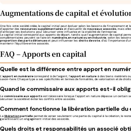
Augmentations de capital et évolution
Une fois votre société créée, le capital initial peut évoluer selon les besoins de financement et 
d’apporter des
ressources supplémentaires
et d’accueillir de
nouveaux associés
, mais elle
d’anticiper ces évolutions pour sécuriser votre influence et la stabilité de l’entreprise.
Le capital initial correspond aux apports de départ, tandis que l’augmentation de capital per
complémentaires peuvent se faire en
numéraire, en nature ou en industrie
, selon les besoin
proportion des parts détenues
et peut influencer les
droits de vote
, d’où l’importance d’
maintenir l’équilibre entre associés.
FAQ – Apports en capital
Quelle est la différence entre apport en numéra
L’
apport en numéraire
correspond à de l’argent, l’
apport en nature
à des biens matériels ou i
savoir-faire. Chaque type a ses spécificités en termes de formalités, de valorisation et de droits
Quand le commissaire aux apports est-il oblig
Le
commissaire aux apports
est nécessaire lorsque l’apport en nature dépasse un certain seui
sécuriser la société et éviter les conflits entre associés.
Comment fonctionne la libération partielle du 
La
libération
partielle
permet de verser seulement une partie du capital à la création, le reste 
garantissant un engagement initial des associés.
Quels droits et responsabilités un associé obt