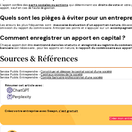
L’apport confère des
parts sociales ou actions
, qui déterminent vos
droits de vote
et votre 
apport, sauf en cas de faute de gestion.
Quels sont les pièges à éviter pour un entrep
Les erreurs les plus fréquentes sont :
mauvaise évaluation d’un apport en nature
, désacc
omission du rapport du commissaire. Anticiper ces points et s’appuyer sur un
accompagnem
Comment enregistrer
un apport en capital ?
Chaque apport doit être
mentionné dans les statuts
et
enregistré au registre du commer
bancaire
est nécessaire ; pour les apports en nature, le
rapport du commissaire aux appor
Sources & Références
Service Public Entreprendre -
Constituer et déposer le capital social d'une société
Service Public Entreprendre -
Capitaux propres de la société
Service Public Entreprendre -
Compte bancaire professionnel d'une société
Résumer cet article avec :
ChatGPT
Perplexity
Créez votre entreprise avec Swapn,
c’est gratuit
Se concentrer pleinement sur son activité
- Phil T.
Créer mon entre