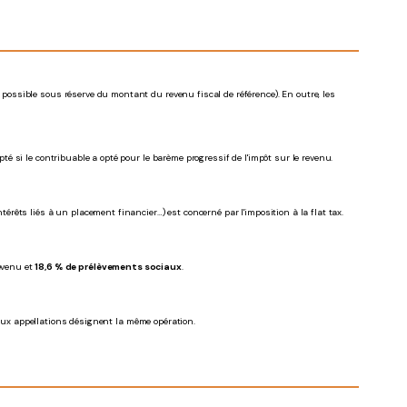
 possible sous réserve du montant du revenu fiscal de référence). En outre, les
epté si le contribuable a opté pour le barème progressif de l'impôt sur le revenu.
térêts liés à un placement financier…) est concerné par l'imposition à la flat tax.
evenu et
18,6 % de prélèvements sociaux
.
deux appellations désignent la même opération.