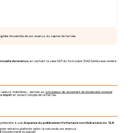
englobe l'ensemble de vos revenus du capital de l'année.
annuelle de revenus
, en cochant la case 02P du formulaire 2042 (cette case restera
 valeurs mobilières…, pensez au
simulateur de versement de dividendes proposé
ès impôt
en tenant compte de la flat tax.
de prétendre à une
dispense du prélèvement forfaitaire non libératoire
des
12,8
pecter certains plafonds selon la nature de vos revenus :
€
(couple marié ou pacsé).