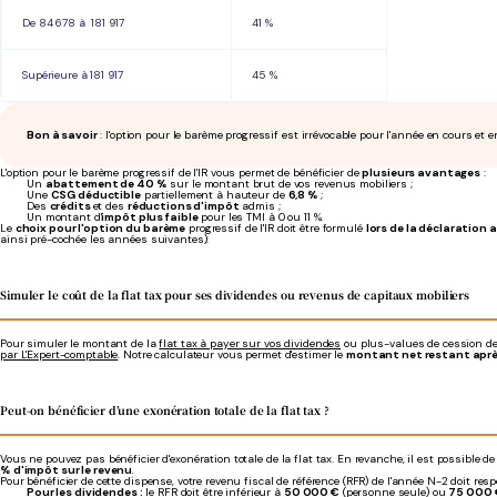
De 84 678 à 181 917
41 %
Supérieure à 181 917
45 %
Bon à savoir
: l'option pour le barème progressif est irrévocable pour l'année en cours et 
L'option pour le barème progressif de l'IR vous permet de bénéficier de
plusieurs avantages
:
Un
abattement de 40 %
sur le montant brut de vos revenus mobiliers ;
Une
CSG déductible
partiellement à hauteur de
6,8 %
;
Des
crédits
et des
réductions d'impôt
admis ;
Un montant d'
impôt plus faible
pour les TMI à 0 ou 11 %.
Le
choix pour l'option du barème
progressif de l'IR doit être formulé
lors de la déclaration 
ainsi pré-cochée les années suivantes).
Simuler le coût de la flat tax pour ses dividendes ou revenus de capitaux mobiliers
Pour simuler le montant de la
flat tax à payer sur vos dividendes
ou plus-values de cession de
par L'Expert-comptable
. Notre calculateur vous permet d'estimer le
montant net restant apr
Peut-on bénéficier d’une exonération totale de la flat tax ?
Vous ne pouvez pas bénéficier d'exonération totale de la flat tax. En revanche, il est possible 
% d'impôt sur le revenu
.
Pour bénéficier de cette dispense, votre revenu fiscal de référence (RFR) de l'année N-2 doit res
Pour les dividendes :
le RFR doit être inférieur à
50 000 €
(personne seule) ou
75 000 