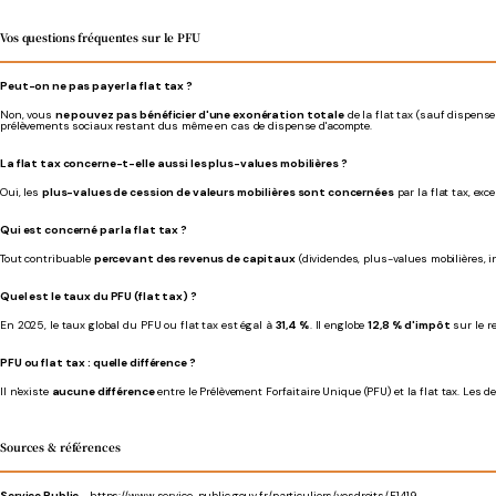
Vos questions fréquentes sur le PFU
Peut-on ne pas payer la flat tax ?
Non, vous
ne pouvez pas bénéficier d'une exonération totale
de la flat tax (sauf dispense
prélèvements sociaux restant dus même en cas de dispense d'acompte.
La flat tax concerne-t-elle aussi les plus-values mobilières ?
Oui, les
plus-values de cession de valeurs mobilières sont concernées
par la flat tax, exc
Qui est concerné par la flat tax ?
Tout contribuable
percevant des revenus de capitaux
(dividendes, plus-values mobilières, in
Quel est le taux du PFU (flat tax) ?
En 2025, le taux global du PFU ou flat tax est égal à
31,4 %
. Il englobe
12,8 % d'impôt
sur le r
PFU ou flat tax : quelle différence ?
Il n'existe
aucune différence
entre le Prélèvement Forfaitaire Unique (PFU) et la flat tax. Les 
Sources & références
Service Public -
https://www.service-public.gouv.fr/particuliers/vosdroits/F1419