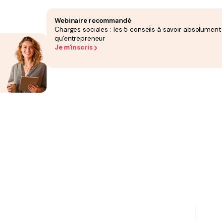
Webinaire recommandé
Charges sociales : les 5 conseils à savoir absolument
qu'entrepreneur
 terme…) ;
 du contrat) ;
Je m'inscris
 A, le livret jeune, le livret d'épargne populaire ou le livret de développement durable
impôt sur le revenu (ancien régime) au lieu de la flat tax. Vos revenus ne seront
s du barème de l'IR
selon leur montant.