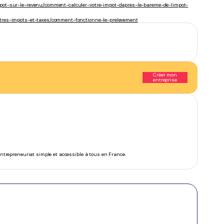
impot-sur-le-revenu/comment-calculer-votre-impot-dapres-le-bareme-de-limpot-
autres-impots-et-taxes/comment-fonctionne-le-prelevement
Créer mon
entreprise
’entrepreneuriat simple et accessible à tous en France.