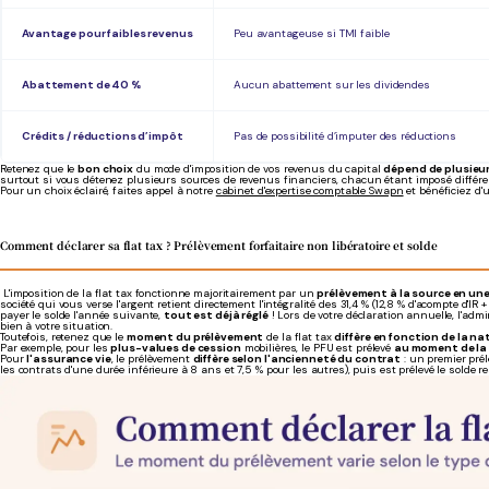
Avantage pour faibles revenus
Peu avantageuse si TMI faible
Abattement de 40 %
Aucun abattement sur les dividendes
Crédits / réductions d’impôt
Pas de possibilité d’imputer des réductions
Retenez que le
bon choix
du mode d'imposition de vos revenus du capital
dépend de plusieur
surtout si vous détenez plusieurs sources de revenus financiers, chacun étant imposé différe
Pour un choix éclairé, faites appel à notre
cabinet d'expertise comptable Swapn
et bénéficiez d
Comment déclarer sa flat tax ? Prélèvement forfaitaire non libératoire et solde
L'imposition de la flat tax fonctionne majoritairement par un
prélèvement à la source en une
société qui vous verse l'argent retient directement l'intégralité des 31,4 % (12,8 % d'acompte d
payer le solde l'année suivante,
tout est déjà réglé
! Lors de votre déclaration annuelle, l'ad
bien à votre situation.
Toutefois, retenez que le
moment du prélèvement
de la flat tax
diffère en fonction de la n
Par exemple, pour les
plus-values de cession
mobilières, le PFU est prélevé
au moment de la r
Pour
l'assurance vie
, le prélèvement
diffère selon l'ancienneté du contrat
: un premier pré
les contrats d'une durée inférieure à 8 ans et 7,5 % pour les autres), puis est prélevé le solde r