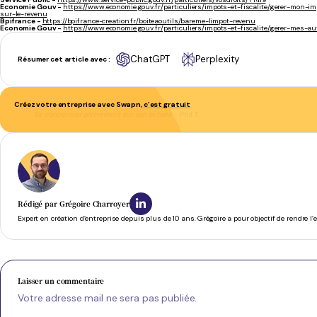
Economie Gouv -
https://www.economie.gouv.fr/particuliers/impots-et-fiscalite/gerer-mon-
sur-le-revenu
Bpifrance -
https://bpifrance-creation.fr/boiteaoutils/bareme-limpot-revenu
Economie Gouv -
https://www.economie.gouv.fr/particuliers/impots-et-fiscalite/gerer-mes-
ChatGPT
Perplexity
Résumer cet article avec :
Créez votre entreprise avec Swapn,
c’est gratuit
Se concentrer pleinement sur son activité
- Phil T.
Rédigé par
Grégoire Charroyer
Expert en création d’entreprise depuis plus de 10 ans. Grégoire a pour objectif de rendre l
Laisser un commentaire
Votre adresse mail ne sera pas publiée.