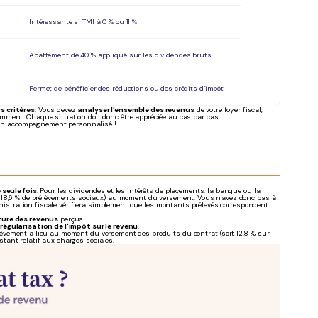
Intéressante si TMI à 0 % ou 11 %
Abattement de 40 % appliqué sur les dividendes bruts
Permet de bénéficier des réductions ou des crédits d’impôt
s critères
. Vous devez
analyser l'ensemble des revenus
de votre foyer fiscal,
mment. Chaque situation doit donc être appréciée au cas par cas.
'un accompagnement personnalisé !
 seule fois
. Pour les dividendes et les intérêts de placements, la banque ou la
'IR + 18,6 % de prélèvements sociaux) au moment du versement. Vous n'avez donc pas à
ministration fiscale vérifiera simplement que les montants prélevés correspondent
ature des revenus
perçus.
égularisation de l'impôt sur le revenu
.
lèvement a lieu au moment du versement des produits du contrat (soit 12,8 % sur
estant relatif aux charges sociales.