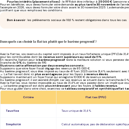
Pour les intérêts (placements fixes) :
le RFR doit être inférieur à
25 000 €
(personne s
Pour en bénéficier, vous devez formuler votre demande
au plus tard le 30 novembre
de l'anné
l'acompte en 2026, vous devez formuler votre choix avant le 30 novembre 2025. La demande pr
justifiant que vous remplissez les conditions.
Bon à savoir
: les prélèvements sociaux de 18,6 % restent obligatoires dans tous les cas.
Dans quels cas choisir la flat tax plutôt que le barème progressif ?
Avec la flat tax, vos revenus du capital sont imposés à un taux forfaitaire unique (PFU) de 31,4
pour les contribuables dont les
revenus sont supérieurs au seuil de 11 %
.
En revanche, l'option pour le
barème progressif
reste la meilleure solution si vous percevez d
(tranche de
0 %
du barème de l'IR).
Illustrons cette affirmation par deux exemples concrets :
Supposons que votre foyer fiscal dégage des revenus de 85 000 €.
Au barème progressif, vous êtes imposé au taux de 41 % en 2025 contre 31,4 % seulement avec la
→
La flat tax est donc ici
plus avantageuse
pour les foyers à
revenus élevés
.
Supposons maintenant un foyer fiscal qui enregistre 10 000 € de revenus seulement.
Au barème progressif, il est exonéré d'impôt, car ses revenus se situent dans la tranche de 0 % (
Avec la flat tax, vous restez imposable au taux de 31,4 % et vous paierez donc un impôt que vous
→
Le barème progressif est donc
plus intéressant
pour les foyers à
faibles revenus
.
Pour vous guider dans votre choix, examinez ce
tableau comparatif et synthétique flat tax
Critère
Flat tax (PFU)
Taux fixe
Taux unique de 31,4 %
Simplicité
Calcul automatique, pas de déclaration spécifiqu