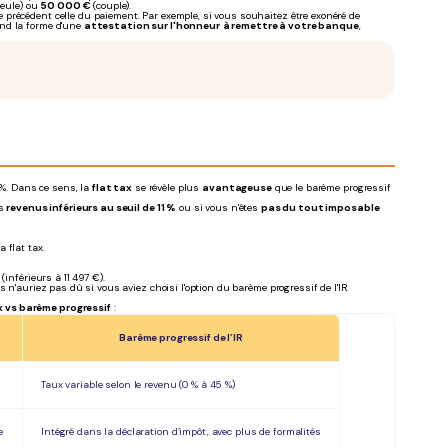
eule) ou
50 000 €
(couple).
e précédent celle du paiement. Par exemple, si vous souhaitez être exonéré de
end la forme d'une
attestation sur l'honneur
à remettre à votre banque
,
 %. Dans ce sens, la
flat tax
se révèle plus
avantageuse
que le barème progressif
es
revenus inférieurs au seuil de 11 %
ou si vous n'êtes
pas du tout imposable
 flat tax.
inférieurs à 11 497 €).
 n'auriez pas dû si vous aviez choisi l'option du barème progressif de l'IR.
 vs barème progressif
:
Barème progressif de l’IR
Taux variable selon le revenu (0 % à 45 %)
e
Intégré dans la déclaration d’impôt, avec plus de formalités