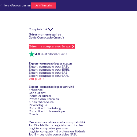
illiers d'euros par an
Je m'inscris
Comptabilité
és.
Gérer mon entreprise
urité sociale.
Devis Comptable Gratuit
rire une couverture volontaire.
ctement l'imposition de ses revenus.
 comptes sont gérées à partir de 29 €/mois.
Gérer ma compta avec Swapn
4,9
Trustpilot
+372 avis
Expert-comptable par statut
Expert-comptable pour SASU
Je crée mon EURL
Expert-comptable pour EURL
Expert-comptable pour SAS
Expert-comptable pour SARL
Voir plus >
Expert-comptable par activité
Freelance
Consultant
Article mis à jour
Infirmier libéral
Le 20 juin 2026
Professions libérales
Kinésithérapeute
Psychologue
Consultant marketing
Consultant informatique
Coach
Ressources utiles sur la comptabilité
Top 10 - Meilleurs logiciels comptables
Logiciel comptable pas cher
pital.
Logiciel comptabilité profession libérale
Top 8 - Logiciels comptables SASU