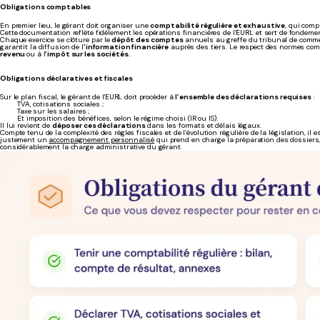
Obligations comptables
En premier lieu, le gérant doit organiser une
comptabilité régulière et exhaustive
, qui comp
Cette documentation reflète fidèlement les opérations financières de l’EURL et sert de fondemen
Chaque exercice se clôture par le
dépôt des comptes
annuels au greffe du tribunal de commerce
garantit la diffusion de l
’information financière
auprès des tiers. Le respect des normes com
revenu
ou à l
’impôt sur les sociétés.
Obligations déclaratives et fiscales
Sur le plan fiscal, le gérant de l'EURL doit procéder à
l’ensemble des déclarations requises
:
TVA, cotisations sociales ;
Taxe sur les salaires ;
Et imposition des bénéfices, selon le régime choisi (IR ou IS).
Il lui revient de
déposer ces déclarations
dans les formats et délais légaux.
Compte tenu de la complexité des règles fiscales et de l’évolution régulière de la législation, il e
justement un
accompagnement personnalisé
qui prend en charge la préparation des dossiers, 
considérablement la charge administrative du gérant.