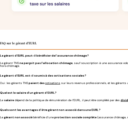
FAQ sur le gérant d’EURL
Le gérant d’EURL peut-il bénéficier de l’assurance chômage ?
Le gérant TNS
ne perçoit pas l’allocation chômage
, sauf souscription à une assurance volon
hors‑chômage.
Le gérant d’EURL est-il soumis à des cotisations sociales ?
Oui : les gérants TNS
paient des
cotisations
sur leurs revenus professionnels, et les gérants
Quel est le salaire d’un gérant d’EURL ?
Le
salaire
dépend de la politique de rémunération de l’EURL, il peut être complété par des
divi
Quels sont les avantages d’être gérant non associé dans une EURL ?
Le
gérant non associé
bénéficie d’une
protection sociale complète
(assurance chômage, re