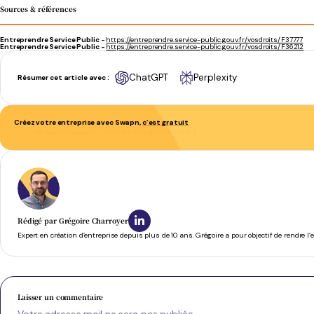
Sources & références
Entreprendre Service Public -
https://entreprendre.service-public.gouv.fr/vosdroits/F37777
Entreprendre Service Public -
https://entreprendre.service-public.gouv.fr/vosdroits/F36212
ChatGPT
Perplexity
Résumer cet article avec :
Créez votre entreprise avec Swapn,
c’est gratuit
Se concentrer pleinement sur son activité
- Phil T.
Rédigé par
Grégoire Charroyer
Expert en création d’entreprise depuis plus de 10 ans. Grégoire a pour objectif de rendre l
Laisser un commentaire
Votre adresse mail ne sera pas publiée.