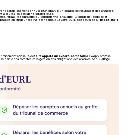
rend l’établissement annuel d’un bilan, d’un compte de résultat et des annexes.
t à toutes les décisions stratégiques.
, formalité obligatoire qui conditionne la validité juridique de l’exercice et
ptables en vigueur est indispensable, que votre EURL soit soumise à
l’impôt sur le
st fortement conseillé de
faire appel à un expert-comptable
. Swapn propose
la saisie des comptes et la gestion des obligations déclaratives, ce qui allège