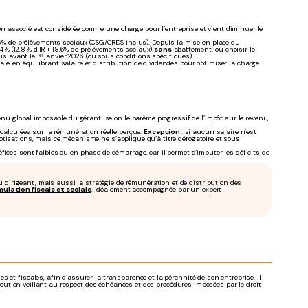
 associé est considérée comme une charge pour l’entreprise et vient diminuer le
8,6% de prélèvements sociaux (CSG/CRDS inclus). Depuis la mise en place du
4 % (12,8 % d’IR + 18,6% de prélèvements sociaux)
sans
abattement, ou choisir le
s avant le 1ᵉʳ janvier 2026 (ou sous conditions spécifiques).
cale, en équilibrant salaire et distribution de dividendes pour optimiser la charge
enu global imposable du gérant, selon le barème progressif de l’impôt sur le revenu,
 calculées sur la rémunération réelle perçue.
Exception
: si aucun salaire n’est
 cotisations, mais ce mécanisme ne s’applique qu’à titre dérogatoire et sous
fices sont faibles ou en phase de démarrage, car il permet d’imputer les déficits de
u dirigeant, mais aussi la stratégie de rémunération et de distribution des
mulation fiscale et sociale
, idéalement accompagnée par un expert-
s et fiscales, afin d’assurer la transparence et la pérennité de son entreprise. Il
 tout en veillant au respect des échéances et des procédures imposées par le droit