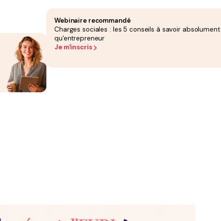
. Ses cotisations sociales sont calculées sur la base :
Webinaire recommandé
Charges sociales : les 5 conseils à savoir absolument
 celles d’un salarié, elles n’incluent pas cette couverture.
qu'entrepreneur
Je m'inscris
le. Ses cotisations sociales, incluant assurance chômage, retraite et prévoyance,
coûteux que celui du TNS.
e revenu (IR) ou à l’impôt sur les sociétés (IS). Sous IR, ses cotisations TNS sont
re minimale, et il peut percevoir des dividendes soumis à 18,6% de prélèvements
entreprise, tandis que les dividendes distribués supportent d’abord les prélèvements
 général (y compris assurance chômage) et se voit reconnaître des droits sociaux
que l’on opte pour l’impôt sur les sociétés (IS) ou pour l’impôt sur le revenu (IR), les
bilité que de taux applicables.