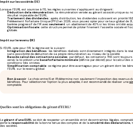
Impôt sur les sociétés (IS)
Lorsque l’EURL est soumise à l’IS, les règles suivantes s’appliquent au dirigeant :
Déduction de la rémunération :
la rémunération versée au gérant associé unique ou non
résultat imposable de l’EURL.
Traitement des dividendes :
après distribution, les dividendes subissent en priorité 1
Prélèvement Forfaitaire Unique (PFU) en 2026, vous pouvez opter pour ce taux global de 31,
barème progressif de l’IR avec
seulement
un abattement de 40 % si les titres ont été acqui
Optimisation fiscale :
cette structure permet de piloter finement l’assiette sociale et fis
globale.
Impôt sur le revenu (IR)
Si l’EURL opte pour l’IR, le régime est le suivant :
Intégration des bénéfices
: les bénéfices réalisés sont directement intégrés dans le rev
sans possibilité de déduction de sa propre rémunération au niveau de la société.
Base de calcul des cotisations sociales
: par défaut, les cotisations TNS sont toujours
versé, la loi prévoit une
base forfaitaire minimale
(définie par décret) pour le calcul des
conditions très strictes.
Simplification comptable
: ce régime peut être avantageux pour un gérant dont les béné
l’EURL sur le revenu global.
Bon à savoir
: Le choix entre IS et IR détermine non seulement l’imposition des revenus d
bénéfices. Pour sélectionner l’option la plus adaptée, il est recommandé de réaliser une
si
comptable.
Quelles sont les obligations du gérant d’EURL ?
Le
gérant d’une EURL
se doit de respecter un ensemble strict de contraintes légales, comptable
porte la
responsabilité
de la bonne tenue des comptes et de la
sincérité des déclarations
,
des sociétés.