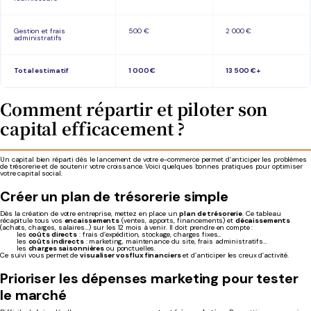
Gestion et frais
500 €
2 000 €
administratifs
Total estimatif
1 000 €
13 500 €+
Comment répartir et piloter son
capital efficacement ?
Un capital bien réparti dès le lancement de votre e-commerce permet d’anticiper les problèmes
de trésorerie et de soutenir votre croissance. Voici quelques bonnes pratiques pour optimiser
votre capital social.
Créer un plan de trésorerie simple
Dès la création de votre entreprise, mettez en place un
plan de trésorerie
. Ce tableau
récapitule tous vos
encaissements
(ventes, apports, financements) et
décaissements
(achats, charges, salaires…) sur les 12 mois à venir. Il doit prendre en compte :
les
coûts directs
: frais d’expédition, stockage, charges fixes…
les
coûts indirects
: marketing, maintenance du site, frais administratifs…
les
charges saisonnières
ou ponctuelles.
Ce suivi vous permet de
visualiser vos flux financiers
et d’anticiper les creux d’activité.
Prioriser les dépenses marketing pour tester
le marché