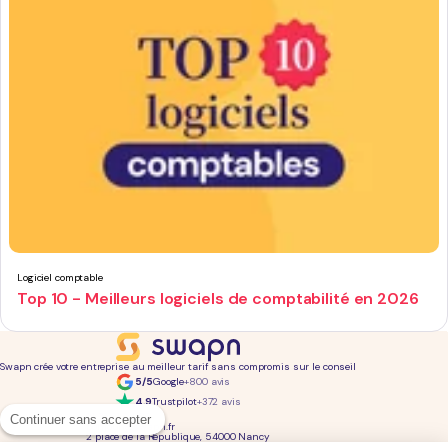
Logiciel comptable
Top 10 - Meilleurs logiciels de comptabilité en 2026
Swapn crée votre entreprise au meilleur tarif sans compromis sur le conseil
5/5
Google
+800 avis
4,9
Trustpilot
+372 avis
01 76 31 04 86
Continuer sans accepter
bonjour@swapn.fr
2 place de la République, 54000 Nancy
La news' des entrepreneurs