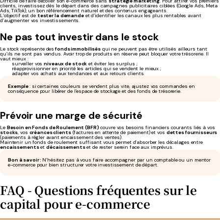
Difficile de faire décoller son e-commerce sans
stratégie marketing
. Pour attirer vos premiers
clients, investissez dès le départ dans des campagnes publicitaires ciblées (Google Ads, Meta
Ads, TikTok), un bon référencement naturel et des contenus engageants.
L’objectif est de
tester la demande
et d’identifier les canaux les plus rentables avant
d’augmenter vos investissements.
Ne pas tout investir dans le stock
Le stock représente des
fonds immobilisés
qui ne peuvent pas être utilisés ailleurs tant
qu’ils ne sont pas vendus. Avoir trop de produits en réserve peut bloquer votre trésorerie. Il
vaut mieux :
surveiller vos
niveaux de stock
et éviter les surplus ;
réapprovisionner en priorité les articles qui se vendent le mieux ;
adapter vos achats aux tendances et aux retours clients.
Exemple
: si certaines couleurs se vendent plus vite, ajustez vos commandes en
conséquence pour libérer de l’espace de stockage et des fonds de trésorerie.
Prévoir une marge de sécurité
Le
Besoin en Fonds de Roulement (BFR)
couvre vos besoins financiers courants liés à vos
stocks
, vos
créances clients
(factures en attente de paiement) et vos
dettes fournisseurs
(paiements à régler avant encaissement des ventes).
Maintenir un fonds de roulement suffisant vous permet d’absorber les décalages entre
encaissements
et
décaissements
et de rester serein face aux imprévus.
Bon à savoir :
N’hésitez pas à vous faire accompagner par un comptable ou un mentor
e-commerce pour bien structurer votre investissement de départ.
FAQ - Questions fréquentes sur le
capital pour e-commerce