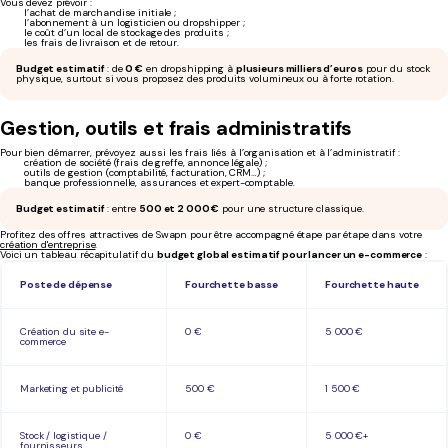
Vous devez prévoir :
l’achat de marchandise initiale ;
l’abonnement à un logisticien ou dropshipper ;
le coût d’un local de stockage des produits ;
les frais de livraison et de retour.
Budget estimatif
: de
0 €
en dropshipping à
plusieurs milliers d’euros
pour du stock
physique, surtout si vous proposez des produits volumineux ou à forte rotation.
Gestion, outils et frais administratifs
Pour bien démarrer, prévoyez aussi les frais liés à l’organisation et à l’administratif :
création de société (frais de greffe, annonce légale) ;
outils de gestion (comptabilité, facturation, CRM…) ;
banque professionnelle, assurances et expert-comptable.
Budget estimatif
: entre
500 et 2 000 €
pour une structure classique.
Profitez des offres attractives de Swapn pour être accompagné étape par étape dans votre
création d'entreprise
.
Voici un tableau récapitulatif du
budget global estimatif pour lancer un e-commerce
:
Poste de dépense
Fourchette basse
Fourchette haute
Création du site e-
0 €
5 000 €
commerce
Marketing et publicité
500 €
1 500 €
Stock / logistique /
0 €
5 000 €+
fournisseurs