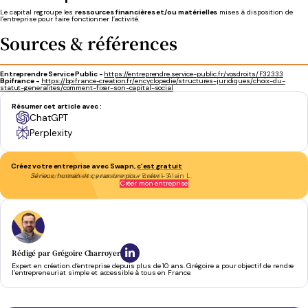
Le capital regroupe les
ressources financières et/ou matérielles
mises à disposition de
l’entreprise pour faire fonctionner l’activité.
Sources & références
Entreprendre Service Public -
https://entreprendre.service-public.fr/vosdroits/F32333
Bpifrance -
https://bpifrance-creation.fr/encyclopedie/structures-juridiques/choix-du-
statut-generalites/comment-fixer-son-capital-social
Résumer cet article avec :
ChatGPT
Perplexity
Créez votre entreprise avec Swapn,
c’est gratuit
Je recommande les yeux fermés
- Bartali S.
Créer mon entreprise
Rédigé par
Grégoire Charroyer
Expert en création d’entreprise depuis plus de 10 ans. Grégoire a pour objectif de rendre
l’entrepreneuriat simple et accessible à tous en France.