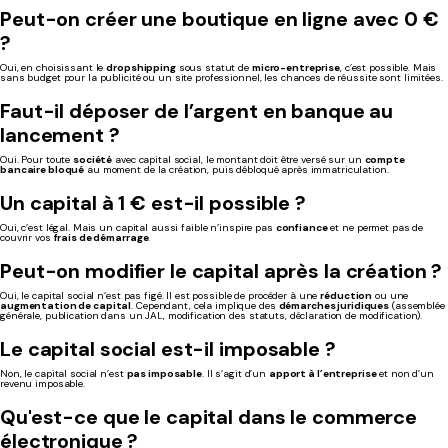
Peut-on créer une boutique en ligne avec 0 €
?
Oui, en choisissant le
dropshipping
sous statut de
micro-entreprise
, c’est possible. Mais
sans budget pour la publicité ou un site professionnel, les chances de réussite sont limitées.
Faut-il déposer de l’argent en banque au
lancement ?
Oui. Pour toute
société
avec capital social, le montant doit être versé sur un
compte
bancaire bloqué
au moment de la création, puis débloqué après immatriculation.
Un capital à 1 € est-il possible ?
Oui, c’est légal. Mais un capital aussi faible n’inspire pas
confiance
et ne permet pas de
couvrir vos
frais de démarrage
.
Peut-on modifier le capital après la création ?
Oui, le capital social n’est pas figé. Il est possible de procéder à une
réduction
ou une
augmentation de capital
. Cependant, cela implique des
démarches juridiques
(assemblée
générale, publication dans un JAL, modification des statuts, déclaration de modification).
Le capital social est-il imposable ?
Non, le capital social n’est
pas imposable
. Il s’agit d’un
apport à l’entreprise
et non d’un
revenu imposable.
Qu'est-ce que le capital dans le commerce
électronique ?