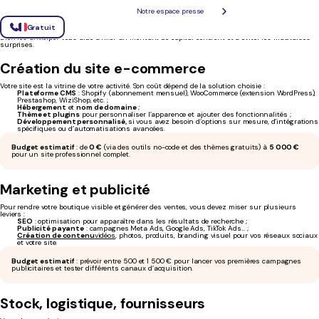
Notre espace presse
Avant même de réaliser sa première vente, un e-commerce doit engager des dépenses
Gratuit
importantes. Le
capital social
investi au départ sert souvent à couvrir les frais de démarrage.
Bien les anticiper vous aide à fixer un montant de capital cohérent et à éviter les mauvaises
surprises.
Création du site e-commerce
Votre site est la vitrine de votre activité. Son coût dépend de la solution choisie :
Plateforme CMS
: Shopify (abonnement mensuel), WooCommerce (extension WordPress),
Prestashop, WiziShop, etc. ;
Hébergement
et
nom de domaine
;
Thème et plugins
pour personnaliser l’apparence et ajouter des fonctionnalités ;
Développement personnalisé,
si vous avez besoin d’options sur mesure, d’intégrations
spécifiques ou d’automatisations avancées.
Budget estimatif
: de
0 €
(via des outils no-code et des thèmes gratuits) à
5 000 €
pour un site professionnel complet.
Marketing et publicité
Pour rendre votre boutique visible et générer des ventes, vous devez miser sur plusieurs
leviers :
SEO
: optimisation pour apparaître dans les résultats de recherche ;
Publicité payante
: campagnes Meta Ads, Google Ads, TikTok Ads… ;
Création de contenu
vidéos
, photos, produits, branding visuel pour vos réseaux sociaux
et votre site.
Budget estimatif
: prévoir entre 500 et 1 500 € pour lancer vos premières campagnes
publicitaires et tester différents canaux d’acquisition.
Stock, logistique, fournisseurs