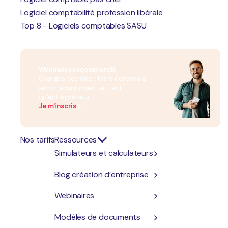
L'offre Orus
Logiciel comptabilité profession libérale
Top 8 - Logiciels comptables SASU
10% sur les 12 premiers mois
Webinaire recommandé
(Excepté pour les artisans du BTP)
Charges sociales : les 5 conseils à
savoir absolument en tant
qu'entrepreneur
Je m'inscris
Nos tarifs
Ressources
Les avantages
de Orus
Simulateurs et calculateurs
Blog création d’entreprise
Webinaires
Modèles de documents