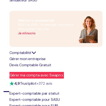
Simulateur SASU
Webinaire recommandé
SASU ou EURL : le mauvais choix peut
vous coûter très cher
Je m'inscris
Comptabilité
Gérer mon entreprise
Devis Comptable Gratuit
Gérer ma compta avec Swapn
4,9
Trustpilot
+372 avis
Ces informations sont utilisées par Swapn, conformément à notre politique
Expert-comptable par statut
de confidentialité, pour gérer votre demande dans le cadre de votre projet de
Expert-comptable pour SASU
création d'entreprise
Expert-comptable pour EURL