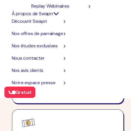
Replay Webinaires
Flexible
À propos de Swapn
Sans-engagement, modulable, et adaptable
Découvrir Swapn
à vos besoins
Nos offres de parrainage
Nos études exclusives
Nous contacter
Nos avis clients
Réactive
Notre espace presse
Un conseiller dédié disponible par tous les
canaux (mail, appel, WhatsApp, chat, ...)
Gratuit