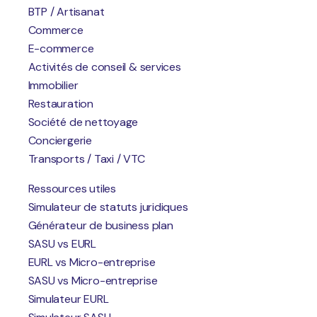
BTP / Artisanat
engagement ;
Commerce
Entièrement modulable pour s'adapter à votre
E-commerce
activité ;
Activités de conseil & services
Une souscription en 5 minutes chrono ;
Immobilier
Une disponibilité à toute épreuve via tous les canaux
Restauration
(mail, téléphone, WhatsApp, chat) ;
Société de nettoyage
Des petits prix.
Conciergerie
Transports / Taxi / VTC
Ressources utiles
Découvrir l'offre de
Simulateur de statuts juridiques
Générateur de business plan
SASU vs EURL
EURL vs Micro-entreprise
SASU vs Micro-entreprise
Simulateur EURL