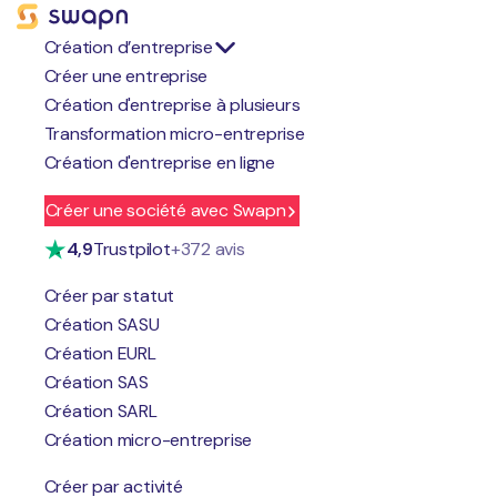
Création d’entreprise
Créer une entreprise
Création d'entreprise à plusieurs
Transformation micro-entreprise
Création d'entreprise en ligne
Swapn x
Orus
Créer une société avec Swapn
4,9
Trustpilot
+372 avis
Créer par statut
Orus
, c’est une néo-assurance dédiée aux entrepreneurs
Création SASU
(responsabilité civile et dommages). Leur but ? Créer une
Création EURL
assurance plus simple, plus juste et plus réactive pour
Création SAS
accompagner les professionnels.
Création SARL
Création micro-entreprise
Orus en quelques mots :
Créer par activité
L'une des seules assurances professionnelles sans