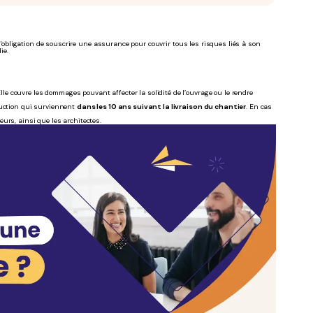
 l'obligation de souscrire une assurance pour couvrir tous les risques liés à son
die.
Elle couvre les dommages pouvant affecter la solidité de l’ouvrage ou le rendre
ruction qui surviennent
dans les 10 ans suivant la livraison du chantier
. En cas
urs, ainsi que les architectes.