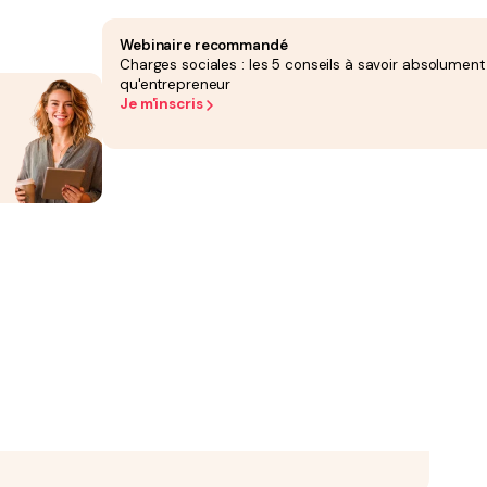
et son patrimoine :
Webinaire recommandé
aux, les actes de vandalisme ou d'autres sinistres qui peuvent détruire ou
re local commercial ;
Charges sociales : les 5 conseils à savoir absolument
tivité, la responsabilité civile professionnelle de la SASU peut être engagée ;
causés à des clients, fournisseurs ou partenaires.
qu'entrepreneur
Je m'inscris
otre société devra assumer seule
les frais liés aux dommages causés
(indemnités
ier
suite à une négligence : un mur mal monté s'effondre, endommageant une
elle-même les frais de réparation de la voiture et d'indemniser le client pour les
int de stopper son activité s’il n’a pas d’employés. Cela peut entraîner une perte
ementées et les entreprises de service
:
) ;
;
 l'exercice de l'activité professionnelle. Il peut s’agir, par exemple, de dommages
ur de conseil entraînant des pertes financières pour un client, ou encore d’un
ge des honoraires d’avocat et autres frais de défense
en cas de litige.