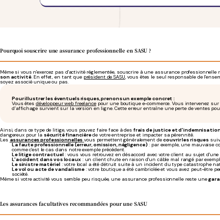
Pourquoi souscrire une assurance professionnelle en SASU ?
Même si vous n'exercez pas d'activité réglementée, souscrire à une assurance professionnelle r
son activité
. En effet, en tant que
président de SASU
, vous êtes le seul responsable de l'ense
soyez associé unique ou pas.
Pour illustrer les éventuels risques, prenons un exemple concret :
Vous êtes
développeur web freelance
pour une boutique e-commerce. Vous intervenez sur 
d’affichage survient sur la version en ligne. Cette erreur entraîne une perte de ventes pou
Ainsi, dans ce type de litige, vous pouvez faire face à des
frais de justice et d'indemnisatio
dangereux pour la
sécurité financière
de votre entreprise et impacter sa pérennité.
Les
assurances professionnelles
vous permettent généralement de
couvrir les risques
suiv
La faute professionnelle (erreur, omission, négligence)
: par exemple, une mauvaise c
comme c'est le cas dans notre exemple précédent.
Le litige contractuel
: vous vous retrouvez en désaccord avec votre client au sujet d'un
L'accident dans vos locaux
: un client chute en raison d'un câble mal rangé par exempl
Le sinistre matériel
: votre local a été détruit suite à un incident du type catastrophe na
Le vol ou acte de vandalisme
: votre boutique a été cambriolée et vous avez peut-être 
société.
Même si votre activité vous semble peu risquée, une assurance professionnelle reste une
gara
Les assurances facultatives recommandées pour une SASU