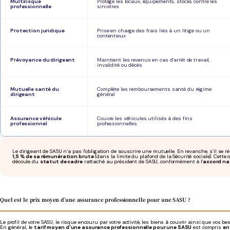
Multirisque
Protège les locaux, équipements, stocks contre les
professionnelle
sinistres
Protection juridique
Prise en charge des frais liés à un litige ou un
contentieux
Prévoyance du dirigeant
Maintient les revenus en cas d’arrêt de travail,
invalidité ou décès
Mutuelle santé du
Complète les remboursements santé du régime
dirigeant
général
Assurance véhicule
Couvre les véhicules utilisés à des fins
professionnel
professionnelles
Le dirigeant de SASU n’a pas l’obligation de souscrire une mutuelle. En revanche, s’il se 
1,5 % de sa rémunération brute
(dans la limite du plafond de la Sécurité sociale). Cette 
découle du
statut de cadre
rattaché au président de SASU, conformément à l'
accord nat
Quel est le prix moyen d’une assurance professionnelle pour une SASU ?
Le profil de votre SASU, le risque encouru par votre activité, les biens à couvrir ainsi que vos 
En général, le
tarif moyen d'une assurance professionnelle pour une SASU
est compris
en