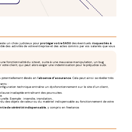
este un choix judicieux pour
protéger votre SASU
des éventuels
risques liés à
mble des activités de votre entreprise et des actes commis par vos salariés que vous
une fonctionnalité du site et, suite à une mauvaise manipulation, un bug
r votre client, qui peut alors exiger une indemnisation pour le préjudice subi.
n
potentiellement élevés en l'
absence d'assurance
. Cela peut ainsi se révéler très
ants :
onfiguration technique entraîne un dysfonctionnement sur le site d’un client,
e clause inadaptée entraînant des poursuites.
e.
turelle. Exemple : incendie, inondation…
perdu des objets de valeur ou du matériel indispensable au fonctionnement de votre
ntie de sérénité indispensable
, y compris en freelance.