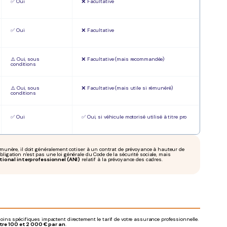
✅ Oui
❌ Facultative
✅ Oui
❌ Facultative
⚠️ Oui, sous
❌ Facultative (mais recommandée)
conditions
⚠️ Oui, sous
❌ Facultative (mais utile si rémunéré)
conditions
✅ Oui
✅ Oui, si véhicule motorisé utilisé à titre pro
rémunère, il doit généralement cotiser à un contrat de prévoyance à hauteur de
obligation n'est pas une loi générale du Code de la sécurité sociale, mais
ional interprofessionnel (ANI)
relatif à la prévoyance des cadres.
besoins spécifiques impactent directement le tarif de votre assurance professionnelle.
tre 100 et 2 000 € par an
.