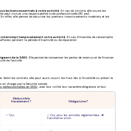
ous les biens essentiels à votre activité
. En cas de sinistre, elle couvre les
 peut inclure une responsabilité civile professionnelle (RC pro).
. En effet, elle permet de sécuriser les premiers investissements matériels et les
re interrompt temporairement votre activité
. En cas d’incendie, de catastrophe
'affaires pendant la période d’inactivité ou de réparation.
rigeant de la SASU
. Elle permet de compenser les pertes de revenus et de financer
té de l’activité.
 Selon les contrats, elle peut aussi couvrir les frais liés à l'invalidité ou prévoir le
 en charge par la Sécurité sociale.
s professionnelles en SASU
, avec leur utilité, leur caractère obligatoire, et leur
Déductible
fiscalement ?
Obligatoire ?
✅ Oui
✅ Oui, pour les activités réglementées ; ❌
Facultative sinon