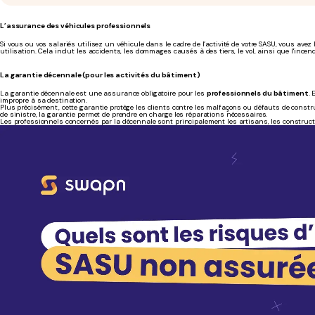
L’assurance des véhicules professionnels
Si vous ou vos salariés utilisez un véhicule dans le cadre de l’activité de votre SASU, vous avez
utilisation. Cela inclut les accidents, les dommages causés à des tiers, le vol, ainsi que l'incen
La garantie décennale (pour les activités du bâtiment)
La garantie décennale est une assurance obligatoire pour les
professionnels du bâtiment
. 
impropre à sa destination.
Plus précisément, cette garantie protège les clients contre les malfaçons ou défauts de const
de sinistre, la garantie permet de prendre en charge les réparations nécessaires.
Les professionnels concernés par la décennale sont principalement les artisans, les constructe