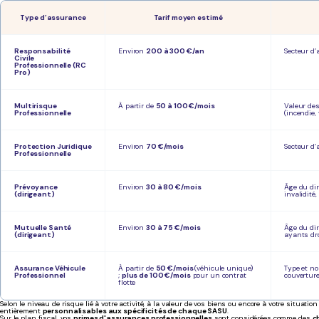
Type d’assurance
Tarif moyen estimé
Responsabilité
Environ
200 à 300 €/an
Secteur d’
Civile
Professionnelle (RC
Pro)
Multirisque
À partir de
50 à 100 €/mois
Valeur des
Professionnelle
(incendie, 
Protection Juridique
Environ
70 €/mois
Secteur d’a
Professionnelle
Prévoyance
Environ
30 à 80 €/mois
Âge du dir
(dirigeant)
invalidité,
Mutuelle Santé
Environ
30 à 75 €/mois
Âge du dir
(dirigeant)
ayants dro
Assurance Véhicule
À partir de
50 €/mois
(véhicule unique)
Type et no
Professionnel
;
plus de 100 €/mois
pour un contrat
couverture
flotte
Selon le niveau de risque lié à votre activité, à la valeur de vos biens ou encore à votre situatio
entièrement
personnalisables aux spécificités de chaque SASU
.
Sur le plan fiscal, vos
primes d'assurances professionnelles
sont considérées comme des
c