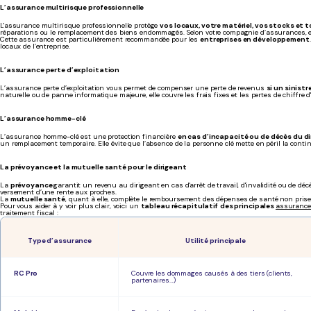
L’assurance multirisque professionnelle
L'assurance multirisque professionnelle protège
vos locaux, votre matériel, vos stocks et t
réparations ou le remplacement des biens endommagés. Selon votre compagnie d’assurances, elle
Cette assurance est particulièrement recommandée pour les
entreprises en développement
locaux de l’entreprise.
L’assurance perte d’exploitation
L’assurance perte d’exploitation vous permet de compenser une perte de revenus
si un sinist
naturelle ou de panne informatique majeure, elle couvre les frais fixes et les pertes de chiffre d
L’assurance homme-clé
L’assurance homme-clé est une protection financière
en cas d’incapacité ou de décès du di
un remplacement temporaire. Elle évite que l’absence de la personne clé mette en péril la continui
La prévoyance et la mutuelle santé pour le dirigeant
La
prévoyance
garantit un revenu au dirigeant en cas d'arrêt de travail, d'invalidité ou de décès.
versement d’une rente aux proches.
La
mutuelle santé
, quant à elle, complète le remboursement des dépenses de santé non prises
Pour vous aider à y voir plus clair, voici un
tableau récapitulatif
des principales
assurance
traitement fiscal :
Type d’assurance
Utilité principale
RC Pro
Couvre les dommages causés à des tiers (clients,
partenaires…)