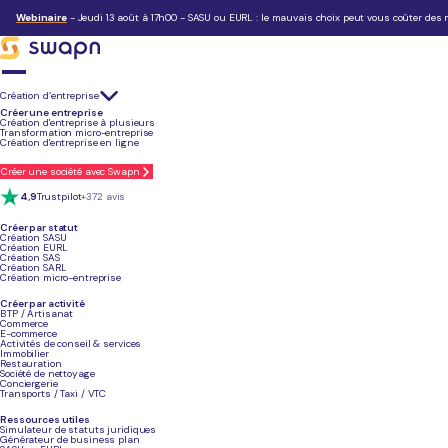
Blog
>
Statut juridique
>
Assurance SASU : Que dois-je faire ? (2026)
Assurance SASU : Que dois-je faire ? (2026)
Webinaire
- Jeudi 13 août à 17h00 - SASU ou EURL : le mauvais choix peut vous coûter des m
Temps de lecture :
8 min
Résumé de l'article
Création d’entreprise
La souscription d'une assurance professionnelle est obligatoire pour les activ
Créer une entreprise
pour les autres SASU.
Création d'entreprise à plusieurs
La Responsabilité Civile Professionnelle (RC Pro) est la couverture essentielle
p
Transformation micro-entreprise
L'assurance multirisque professionnelle protège vos locaux, matériels et stock
Création d'entreprise en ligne
La protection juridique vous aide à couvrir les frais liés aux litiges et procédures
Le président de la SASU peut compléter sa couverture avec une mutuelle santé
travail.
Créer une société avec Swapn
Les primes d'assurance professionnelle sont généralement déductibles fiscale
4,9
Trustpilot
+372 avis
Créer par statut
Créez votre SASU avec Swapn - 0€,
sans engagement
Création SASU
Création EURL
Création SAS
5/5
Google
+800 avis
Création SARL
Création micro-entreprise
Créer par activité
BTP / Artisanat
Commerce
E-commerce
Grégoire Charroyer
Activités de conseil & services
Expert en création d’entreprise chez Swapn
Immobilier
Restauration
Société de nettoyage
Conciergerie
Transports / Taxi / VTC
Pourquoi souscrire une assurance en SASU ?
Ressources utiles
Simulateur de statuts juridiques
Générateur de business plan