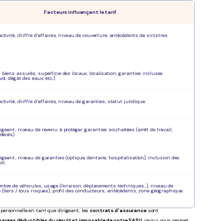
Facteurs influençant le tarif
activité, chiffre d’affaires, niveau de couverture, antécédents de sinistres.
 biens assurés, superficie des locaux, localisation, garanties incluses
vol, dégât des eaux, etc.).
ctivité, chiffre d’affaires, niveau de garanties, statut juridique.
igeant, niveau de revenu à protéger, garanties souhaitées (arrêt de travail,
 décès).
igeant, niveau de garanties (optique, dentaire, hospitalisation), inclusion des
it.
mbre de véhicules, usage (livraison, déplacements techniques…), niveau de
 (tiers / tous risques), profil des conducteurs, antécédents, zone géographique.
n personnelle en tant que dirigeant, les
contrats d'assurance
sont
harges déductibles du résultat imposable de votre SASU
, ce qui vous permet