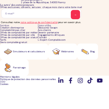
2 place de la République, 54000 Nancy
La news' des entrepreneurs
Offres exclusives, conseils, astuces : chaque mois dans votre boite mail
Consultez notre
notre politique de confidentialité
pour en savoir plus.
Services
Liens utiles
Création d'entreprise
Découvrez Swapn
Comptabilité pas cher
Avis clients
Offres de comptabilité par métier
Devenir partenaire
Offres de comptabilité par ville
Engagements éthiques
Offres de comptabilité par statut
Contact
Tarifs
L-Expert-Comptable.com
Devis comptable gratuit
Simulateurs et calculateurs
Webinaires
Blog
Parrainage
Mentions légales
Politique de protection des données personnelles
CGU
Cookies