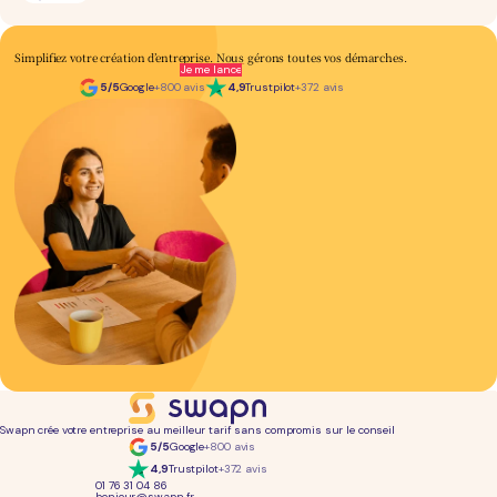
Simplifiez votre création d’entreprise.
Nous
gérons toutes vos démarches.
Je me lance
5/5
Google
+800 avis
4,9
Trustpilot
+372 avis
Swapn crée votre entreprise au meilleur tarif sans compromis sur le conseil
5/5
Google
+800 avis
4,9
Trustpilot
+372 avis
01 76 31 04 86
bonjour@swapn.fr