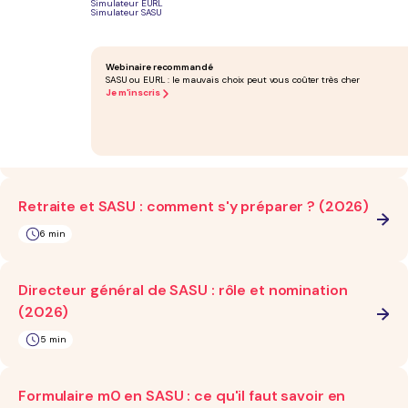
Simulateur EURL
Simulateur SASU
SASU à capital variable : ce qu'il faut savoir (2026)
5 min
Webinaire recommandé
SASU ou EURL : le mauvais choix peut vous coûter très cher
Je m'inscris
SASU à l'impôt sur le revenu : le mode d'emploi
(2026)
4 min
Retraite et SASU : comment s'y préparer ? (2026)
6 min
Directeur général de SASU : rôle et nomination
(2026)
5 min
Formulaire m0 en SASU : ce qu'il faut savoir en