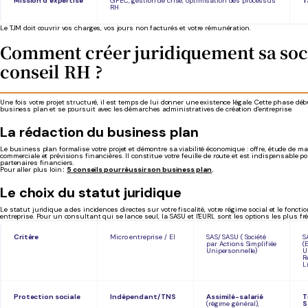
Mission d’expertise
GPEC, gestion de crise, optimisation des processus
T
RH
Le TJM doit couvrir vos charges, vos jours non facturés et votre rémunération.
Comment créer juridiquement sa soc
conseil RH ?
Une fois votre projet structuré, il est temps de lui donner une existence légale. Cette phase déb
business plan et se poursuit avec les démarches administratives de création d'entreprise.
La rédaction du business plan
Le business plan formalise votre projet et démontre sa viabilité économique : offre, étude de ma
commerciale et prévisions financières. Il constitue votre feuille de route et est indispensable p
partenaires financiers.
Pour aller plus loin
:
5 conseils pour réussir son business plan
.
Le choix du statut juridique
Le statut juridique a des incidences directes sur votre fiscalité, votre régime social et le fonct
entreprise. Pour un consultant qui se lance seul, la SASU et l'EURL sont les options les plus fr
Critère
Micro entreprise / EI
SAS/ SASU ( Société
S
par Actions Simplifiée
(
Unipersonnelle)
U
R
L
Protection sociale
Indépendant/ TNS
Assimilé-salarié
T
(régime général),
S