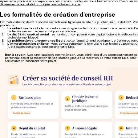
Après avoir procédé à la comparaison des statuts juridiques, vous hésitez encore ? Voici un s
déterminer le bon statut juridique pour votre entreprise
.
Les formalités de création d'entreprise
L'immatriculation de votre société s'effectue en ligne sur le site du guichet unique de l'INPI. Voi
procédure :
La rédaction des statuts
: ce document organise le fonctionnement de votre société. 
professionnel est recommandé pour cette étape.
Le dépôt du capital social
: les fonds qui composent votre capital doivent être déposés
professionnel bloqué.
La publication d'une annonce légale
: cette formalité rend publique la création de votre
L'immatriculation en ligne
: vous devrez compléter le formulaire sur le site du guichet u
justificatifs demandés pour obtenir votre Kbis.
Bon à savoir
: Avec une legaltech comme Swapn, vous bénéficiez d’un accompagnement com
personnalisés et la rédaction de vos statuts jusqu’à la réception de votre extrait Kbis, pour 
structurer efficacement votre projet.