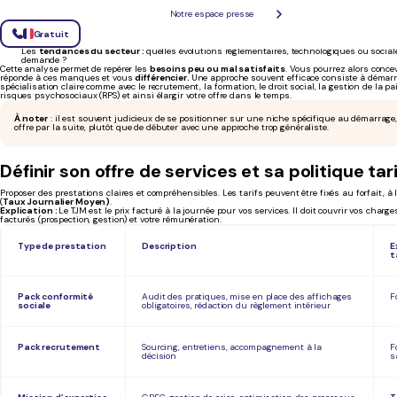
L’
offre existante :
qui sont les autres consultants sur le marché ?
Notre espace presse
Leurs
prestations :
quels services proposent-ils et avec quel niveau de qualité ?
Leurs
tarifs :
comment se positionnent-ils par rapport à la valeur qu’ils apportent ?
Les
clients potentiels :
quels profils d’entreprises ou secteur sont les plus susceptibles
Gratuit
?
Les
tendances du secteur :
quelles évolutions réglementaires, technologiques ou social
demande ?
Cette analyse permet de repérer les
besoins peu ou mal satisfaits
. Vous pourrez alors concev
réponde à ces manques et vous
différencier.
Une approche souvent efficace consiste à démarr
spécialisation claire comme avec le recrutement, la formation, le droit social, la gestion de la p
risques psychosociaux (RPS) et ainsi élargir votre offre dans le temps.
À noter
: il est souvent judicieux de se positionner sur une niche spécifique au démarrage, 
offre par la suite, plutôt que de débuter avec une approche trop généraliste.
Définir son offre de services et sa politique tari
Proposer des prestations claires et compréhensibles. Les tarifs peuvent être fixés au forfait,
(
Taux Journalier Moyen)
.
Explication :
Le TJM est le prix facturé à la journée pour vos services. Il doit couvrir vos charg
facturés (prospection, gestion) et votre rémunération.
Type de prestation
Description
E
t
Pack conformité
Audit des pratiques, mise en place des affichages
F
sociale
obligatoires, rédaction du règlement intérieur
Pack recrutement
Sourcing, entretiens, accompagnement à la
F
décision
s