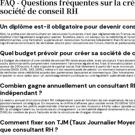
FAQ - Questions fréquentes sur la cré
société de conseil RH
Un diplôme est-il obligatoire pour devenir con
Non, la profession de consultant en ressources humaines n’est pas réglementée en France, ce
diplôme n’est légalement exigé pour exercer. Toutefois, dans un secteur où la crédibilité et la c
déterminantes, une formation supérieure en ressources humaines (idéalement Bac+5) ainsi q
significative constituent de véritables atouts pour convaincre vos futurs clients et partenaires
Quel budget prévoir pour créer sa société de c
Le budget de création d’une société de conseil RH reste accessible, mais plusieurs frais doivent
coûts administratifs comprennent notamment l’annonce légale et les frais d’immatriculation 
autour de 250 euros. À cela s’ajoute le capital social, fixé librement à partir de 1 euro minimum
choisie (SASU, EURL, SAS, SARL), même s’il est recommandé de prévoir un montant compris entre
de renforcer votre crédibilité auprès des partenaires bancaires et commerciaux. Des honoraire
s’ajouter si vous optez pour un accompagnement juridique ou une legaltech spécialisée dans la
Combien gagne annuellement un consultant R
indépendant ?
Le revenu annuel d’un consultant RH indépendant varie en fonction de son expérience, de sa s
positionnement stratégique. En moyenne, le chiffre d’affaires peut osciller entre 50 000 et 120 
davantage pour les profils expérimentés intervenant sur des missions à forte valeur ajoutée 
RH, la stratégie talent ou la conduite du changement. La rentabilité dépend directement du ta
(TJM), du nombre de jours facturés et de la structure de charges choisie.
Comment fixer son TJM (Taux Journalier Moyen
que consultant RH ?