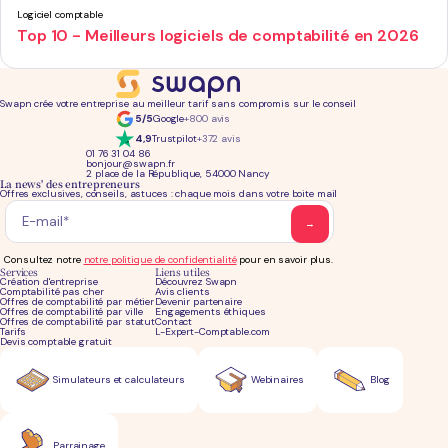
Logiciel comptable
Top 10 - Meilleurs logiciels de comptabilité en 2026
Swapn crée votre entreprise au meilleur tarif sans compromis sur le conseil
5/5
Google
+800 avis
4,9
Trustpilot
+372 avis
01 76 31 04 86
bonjour@swapn.fr
2 place de la République, 54000 Nancy
La news' des entrepreneurs
Offres exclusives, conseils, astuces : chaque mois dans votre boite mail
Consultez notre
notre politique de confidentialité
pour en savoir plus.
Services
Liens utiles
Création d'entreprise
Découvrez Swapn
Comptabilité pas cher
Avis clients
Offres de comptabilité par métier
Devenir partenaire
Offres de comptabilité par ville
Engagements éthiques
Offres de comptabilité par statut
Contact
Tarifs
L-Expert-Comptable.com
Devis comptable gratuit
Simulateurs et calculateurs
Webinaires
Blog
Parrainage