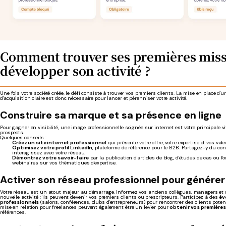
Comment trouver ses premières miss
développer son activité ?
Une fois votre société créée, le défi consiste à trouver vos premiers clients. La mise en place d'u
d'acquisition claire est donc nécessaire pour lancer et pérenniser votre activité.
Construire sa marque et sa présence en ligne
Pour gagner en visibilité, une image professionnelle soignée sur internet est votre principale vi
prospects.
Quelques conseils :
Créez un site internet professionnel
qui présente votre offre, votre expertise et vos val
Optimisez votre profil LinkedIn
, plateforme de référence pour le B2B. Partagez-y du co
interagissez avec votre réseau.
Démontrez votre savoir-faire
par la publication d'articles de blog, d'études de cas ou l'
webinaires sur vos thématiques d'expertise.
Activer son réseau professionnel pour générer
Votre réseau est un atout majeur au démarrage. Informez vos anciens collègues, managers et 
nouvelle activité ; ils peuvent devenir vos premiers clients ou prescripteurs. Participez à des
év
professionnels
(salons, conférences, clubs d'entrepreneurs) pour rencontrer des clients poten
mise en relation pour freelances peuvent également être un levier pour
obtenir vos première
références.