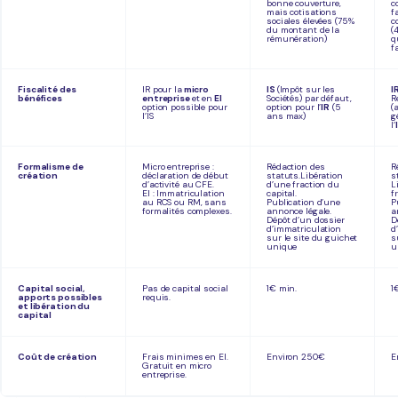
bonne couverture,
c
mais cotisations
f
sociales élevées (75%
c
du montant de la
(
rémunération)
q
fa
Fiscalité des
IR pour la
micro
IS
(Impôt sur les
I
bénéfices
entreprise
et en
EI
Sociétés) par défaut,
R
option possible pour
option pour l’
IR
(5
(
l’IS
ans max)
g
l’
Formalisme de
Micro entreprise :
Rédaction des
R
création
déclaration de début
statuts.Libération
s
d’activité au CFE.
d’une fraction du
L
EI : Immatriculation
capital.
f
au RCS ou RM, sans
Publication d’une
P
formalités complexes.
annonce légale.
a
Dépôt d’un dossier
D
d’immatriculation
d
sur le site du guichet
s
unique
u
Capital social,
Pas de capital social
1€ min.
1
apports possibles
requis.
et libération du
capital
Coût de création
Frais minimes en EI.
Environ 250€
E
Gratuit en micro
entreprise.