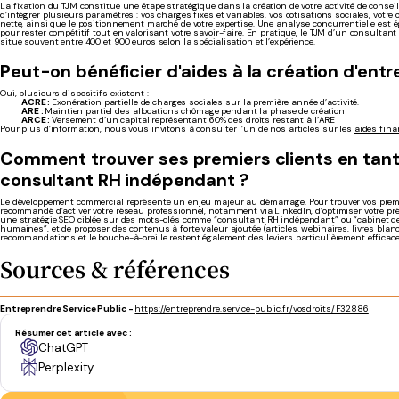
La fixation du TJM constitue une étape stratégique dans la création de votre activité de conseil 
d’intégrer plusieurs paramètres : vos charges fixes et variables, vos cotisations sociales, votre
nette, ainsi que le positionnement marché de votre expertise. Une analyse concurrentielle est
pour rester compétitif tout en valorisant votre savoir-faire. En pratique, le TJM d’un consulta
situe souvent entre 400 et 900 euros selon la spécialisation et l’expérience.
Peut-on bénéficier d'aides à la création d'entr
Oui, plusieurs dispositifs existent :
ACRE :
Exonération partielle de charges sociales sur la première année d’activité.
ARE :
Maintien partiel des allocations chômage pendant la phase de création
ARCE :
Versement d’un capital représentant 60% des droits restant à l’ARE
Pour plus d’information, nous vous invitons à consulter l’un de nos articles sur les
aides fina
Comment trouver ses premiers clients en tan
consultant RH indépendant ?
Le développement commercial représente un enjeu majeur au démarrage. Pour trouver vos premier
recommandé d’activer votre réseau professionnel, notamment via LinkedIn, d’optimiser votre pr
une stratégie SEO ciblée sur des mots-clés comme “consultant RH indépendant” ou “cabinet de
humaines”, et de proposer des contenus à forte valeur ajoutée (articles, webinaires, livres blanc
recommandations et le bouche-à-oreille restent également des leviers particulièrement efficac
Sources & références
Entreprendre Service Public -
https://entreprendre.service-public.fr/vosdroits/F32886
Résumer cet article avec :
ChatGPT
Perplexity