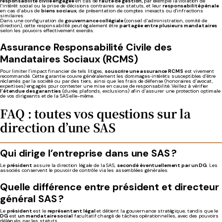
responsabilité civile engagée
en cas de
faute de gestion,
par exemple la violation de
l’intérêt social ou la prise de décisions contraires aux statuts, et leur
responsabilité pénale
en cas d’abus de
biens sociaux
, de présentation de comptes inexacts ou d’infractions
similaires.
Dans une configuration de
gouvernance collégiale
(conseil d’administration, comité de
direction), cette responsabilité peut également être
partagée entre plusieurs mandataires
selon les pouvoirs effectivement exercés.
Assurance Responsabilité Civile des
Mandataires Sociaux (RCMS)
Pour limiter l’impact financier de tels litiges,
souscrire une assurance RCMS
est vivement
recommandé. Cette garantie couvre généralement les dommages‑intérêts susceptibles d’être
réclamés par la société ou par des tiers, ainsi que les frais de défense (honoraires d’avocat,
expertises) engagés pour contester une mise en cause de responsabilité. Veillez à vérifier
l’étendue des garanties
(durée, plafonds, exclusions) afin d’assurer une protection optimale
de vos dirigeants et de la SAS elle-même.
FAQ : toutes vos questions sur la
direction d’une SAS
Qui dirige l’entreprise dans une SAS ?
Le
président
assure la direction légale de la SAS,
secondé éventuellement par un DG
. Les
associés conservent le pouvoir de contrôle via les assemblées générales.
Quelle différence entre président et directeur
général SAS ?
Le
président
est le
représentant légal
et détient la gouvernance stratégique, tandis que le
DG
est
un mandataire social
facultatif chargé de tâches opérationnelles, avec des pouvoirs
délégués par les statuts.