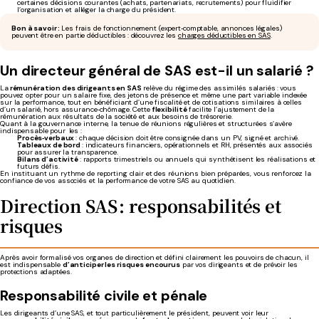
certaines décisions courantes (achats, partenariats, recrutements) pour fluidifier
l’organisation et alléger la charge du président.
Bon à savoir :
Les frais de fonctionnement (expert‑comptable, annonces légales)
peuvent être en partie déductibles : découvrez les
charges déductibles en SAS
.
Un
directeur général
de SAS
est-il
un
salarié
?
La
rémunération des dirigeants en SAS
relève du régime des assimilés salariés : vous
pouvez opter pour un salaire fixe, des jetons de présence et même une part variable indexée
sur la performance, tout en bénéficiant d’une fiscalité et de cotisations similaires à celles
d’un salarié, hors assurance‑chômage. Cette
flexibilité
facilite l’ajustement de la
rémunération aux résultats de la société et aux besoins de trésorerie.
Quant à la gouvernance interne, la tenue de réunions régulières et structurées s’avère
indispensable pour les :
Procès‑verbaux
: chaque décision doit être consignée dans un PV, signé et archivé.
Tableaux de bord
: indicateurs financiers, opérationnels et RH, présentés aux associés
pour assurer la transparence.
Bilans d’activité
: rapports trimestriels ou annuels qui synthétisent les réalisations et
futurs défis.
En instituant un rythme de reporting clair et des réunions bien préparées, vous renforcez la
confiance de vos associés et la performance de votre SAS au quotidien.
Direction SAS : responsabilités et
risques
Après avoir formalisé vos organes de direction et défini clairement les pouvoirs de chacun, il
est indispensable
d’anticiper les risques encourus
par vos dirigeants et de prévoir les
protections adaptées.
Responsabilité civile et pénale
Les dirigeants d’une SAS, et tout particulièrement le président, peuvent voir leur