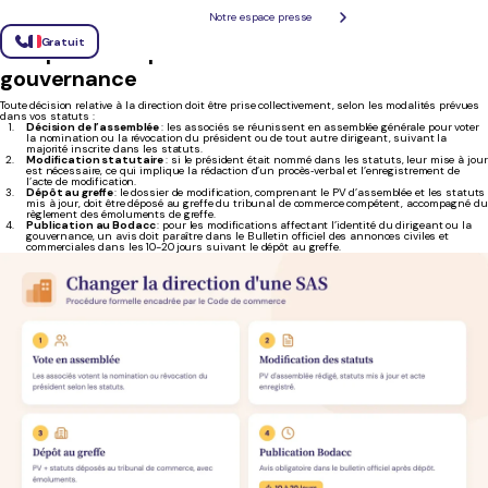
président, créer ou supprimer un comité, chaque modification engage une procédure formelle
encadrée par le Code de commerce.
Notre espace presse
Gratuit
Remplacer un président ou modifier la
gouvernance
Toute décision relative à la direction doit être prise collectivement, selon les modalités prévues
dans vos statuts :
Décision de l’assemblée
: les associés se réunissent en assemblée générale pour voter
la nomination ou la révocation du président ou de tout autre dirigeant, suivant la
majorité inscrite dans les statuts.
Modification statutaire
: si le président était nommé dans les statuts, leur mise à jour
est nécessaire, ce qui implique la rédaction d’un procès‑verbal et l’enregistrement de
l’acte de modification.
Dépôt au greffe
: le dossier de modification, comprenant le PV d’assemblée et les statuts
mis à jour, doit être déposé au greffe du tribunal de commerce compétent, accompagné du
règlement des émoluments de greffe.
Publication au Bodacc
: pour les modifications affectant l’identité du dirigeant ou la
gouvernance, un avis doit paraître dans le Bulletin officiel des annonces civiles et
commerciales dans les 10-20 jours suivant le dépôt au greffe.