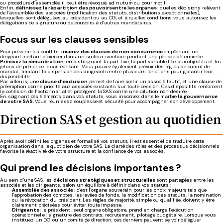
ou procédure d’assemblée il peut être révoqué, ad nutum ou pour motif.
Enfin,
définissez la répartition des pouvoirs entre les organes
: quelles décisions relèvent
de l’assemblée des associés (modification des statuts, distributions exceptionnelles),
lesquelles sont déléguées au président ou au DG, et à quelles conditions vous autorisez les
délégations de signature ou de pouvoirs à d’autres mandataires.
Focus sur les clauses sensibles
Pour prévenir les conflits,
insérez des clauses de non‑concurrence
empêchant un
dirigeant-sortant d’exercer dans un secteur similaire pendant une période déterminée.
Précisez la rémunération
, en distinguant la part fixe, la part variable liée aux objectifs et les
jetons de présence le cas échéant. Vous pouvez également prévoir des règles de cumul de
mandat, limitant la dispersion des dirigeants entre plusieurs fonctions pour garantir leur
disponibilité.
Par ailleurs, une
clause d’exclusion
permet de faire sortir un associé fautif, et une clause de
préemption donne priorité aux associés existants sur toute cession. Ces dispositifs renforcent
la cohésion de l’actionnariat et protègent la SAS contre une dilution non désirée.
En soignant ces éléments dans vos statuts, vous inscrivez dans le marbre
la gouvernance
de votre SAS.
Vous réunissez souplesse et sécurité pour accompagner son développement.
Direction SAS et gestion au quotidien
Après avoir défini les organes et formalisé vos statuts, il est essentiel de traduire cette
organisation dans le quotidien de votre SAS. La clarté des rôles et des processus décisionnels
favorise la réactivité de votre structure et la confiance de vos associés.
Qui prend les décisions importantes ?
Au sein d’une SAS, les
décisions stratégiques et structurelles
sont partagées entre les
associés et les dirigeants, selon un équilibre à définir dans vos statuts :
Assemblée des associés
: c’est l’organe souverain pour les choix majeurs tels que
l'approbation des comptes, les levées de fonds, la modification des statuts, la nomination
ou la révocation du président. Les règles de majorité, simple ou qualifiée, doivent y être
clairement précisées pour éviter toute impasse.
Dirigeants
: le président, seul organe obligatoire, prend en charge l’exécution
opérationnelle : signature des contrats, recrutement, pilotage budgétaire. Lorsque vous
instituez un DG ou un comité de direction, ces derniers peuvent se voir déléguer