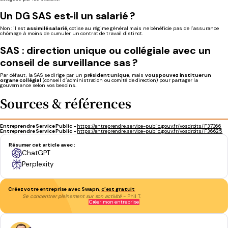
Un DG SAS est‑il un salarié ?
Non : il est
assimilé salarié
, cotise au régime général mais ne bénéficie pas de l’assurance
chômage à moins de cumuler un contrat de travail distinct.
SAS : direction unique ou collégiale avec un
c
onseil
de
surveillance
sas ?
Par défaut, la SAS se dirige par un
président unique
, mais
vous pouvez instituer un
organe collégial
(conseil d’administration ou comité de direction) pour partager la
gouvernance selon vos besoins.
Sources & références
Entreprendre Service Public -
https://entreprendre.service-public.gouv.fr/vosdroits/F37366
Entreprendre Service Public -
https://entreprendre.service-public.gouv.fr/vosdroits/F36625
Résumer cet article avec :
ChatGPT
Perplexity
Créez votre entreprise avec Swapn,
c’est gratuit
Se concentrer pleinement sur son activité
- Phil T.
Créer mon entreprise