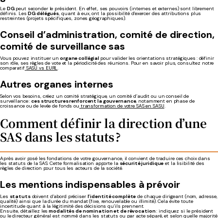
Le
DG
peut seconder le président. En effet, ses pouvoirs (internes et externes) sont librement
définis. Les
DG délégués
, quant à eux, ont la possibilité d'exercer des attributions plus
restreintes (projets spécifiques, zones géographiques).
Conseil d’administration, comité de direction,
c
omité
de
surveillance
sas
Vous pouvez instituer un
organe collégial
pour valider les orientations stratégiques : définir
son rôle, ses règles de vote et la périodicité des réunions. Pour en savoir plus, consultez notre
comparatif
SASU vs EURL
.
Autres organes internes
Selon vos besoins, créez un comité stratégique, un comité d’audit ou un conseil de
surveillance :
ces structures renforcent la gouvernance
, notamment en phase de
croissance ou de levée de fonds ou
transformation de votre SAS en SASU
.
Comment définir la direction d’une
SAS dans les statuts ?
Après avoir posé les fondations de votre gouvernance, il convient de traduire ces choix dans
les statuts de la SAS. Cette formalisation apporte la
sécurité juridique
et la lisibilité des
règles de direction pour tous les acteurs de la société.
Les mentions indispensables à prévoir
Les
statuts
doivent d’abord préciser
l’identité complète
de chaque dirigeant (nom, adresse,
qualité) ainsi que la durée du mandat (fixe, renouvelable ou illimité). Cela évite toute
incertitude quant à la légitimité des décisions qu’ils prennent.
Ensuite, détaillez les
modalités de nomination et de révocation
: indiquez si le président
ou le directeur général est nommé dans les statuts ou par acte séparé, et selon quelle majorité