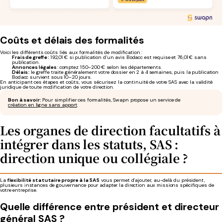
Coûts et délais des formalités
Voici les différents coûts liés aux formalités de modification :
Frais de greffe :
192,01 € si publication d’un avis Bodacc est requise et 76,01 € sans
publication.
Annonces légales
: comptez 150–200 € selon les départements.
Délais :
le greffe traite généralement votre dossier en 2 à 4 semaines, puis la publication
Bodacc survient sous 10–20 jours.
En anticipant ces étapes et coûts, vous sécurisez la continuité de votre SAS avec la validité
juridique de toute modification de votre direction.
Bon à savoir :
Pour simplifier ces formalités, Swapn propose un service de
création en ligne sans apport
.
Les organes de direction facultatifs à
intégrer dans les statuts, SAS :
direction
unique ou collégiale
?
La
flexibilité statutaire propre à la SAS
vous permet d’ajouter, au-delà du président,
plusieurs instances de gouvernance pour adapter la direction aux missions spécifiques de
votre entreprise.
Quelle différence entre président
et
directeur
général
SAS ?