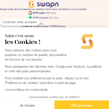
Swapn crée votre entreprise au meilleur tarif sans compromis sur le conseil
5/5
Google
+800 avis
4,9
Trustpilot
+372 avis
01 76 31 04 86
Continuer sans accepter
bonjour@swapn.fr
2 place de la République, 54000 Nancy
La news' des entrepreneurs
Offres exclusives, conseils, astuces : chaque mois dans votre boite mail
Salut c'est nous
les Cookies !
Consultez notre
notre politique de confidentialité
pour en savoir plus.
Services
Liens utiles
Nous utilisons des cookies pour vous
Création d'entreprise
Découvrez Swapn
proposer un contenu de qualité, personnalisé
Comptabilité pas cher
Avis clients
Offres de comptabilité par métier
Devenir partenaire
en fonction de vos besoins.
Offres de comptabilité par ville
Engagements éthiques
Offres de comptabilité par statut
Contact
Tarifs
L-Expert-Comptable.com
Nous partageons des données avec Google pour l'analyse, la publicité
Devis comptable gratuit
et créer des pubs personnalisées.
Simulateurs et calculateurs
Webinaires
Blog
Pour modifier vos préférences par la suite, cliquez sur le lien
'Préférences de cookies' situé dans le pied de page.
Lire la politique de confidentialité
Parrainage
Consentements certifiés par
Confier ma compta - 29€
Mentions légales
Politique de protection des données personnelles
Je choisis
OK pour moi
CGU
Cookies