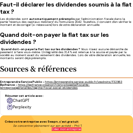
Faut-il déclarer les dividendes soumis à la flat
tax ?
Les dividendes sont
automatiquement préremplis
par l'administration fiscale dans la
partie "revenus des capitaux mobiliers" du formulaire 2042. Toutefois, il convient d'en vérifier le
montant et de corriger (si nécessaire) lors de votre déclaration annuelle.
Quand doit-on payer la flat tax sur les
dividendes ?
Quand doit-on payer la flat tax sur les dividendes ?
Vous n'avez aucune démarche de
paiement à faire vous-même. L'intégralité des 31,4 % est retenue à la source et payée par la
société au moment exact du versement des dividendes. Lors de votre déclaration annuelle, les
montants seront déjà préremplis.
Sources & références
Entreprendre Service Public -
https://entreprendre.service-public.fr/vosdroits/F32963
Bpifrance -
https://bpifrance-creation.fr/encyclopedie/fiscalite-
lentreprise/generalites/regime-fiscal-social-dividendes
Résumer cet article avec :
ChatGPT
Perplexity
Créez votre entreprise avec Swapn,
c’est gratuit
Se concentrer pleinement sur son activité
- Phil T.
Créer mon entreprise