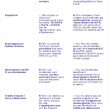
sociaux
.
imposable global du foyer
fiscal.
Simplicité
✅ Très simple. Le
❌ Plus complexe. Il faut
calcul est
intégrer les dividendes
au
automatique et sans
revenu global
, appliquer
formalité :
10 000 €
l’
abattement de 40 %
,
× 31,4 % = 3 140 €
.
déduire une partie de la
Pas de
CSG, et calculer selon les
régularisation, pas
tranches du barème de l’IR.
d’abattement.
Avantage pour
❌ Non. Le taux de
✅ Oui. Pour les faibles
faibles revenus
31,4 % est souvent
revenus, les dividendes
plus élevé
que celui
peuvent être
imposés à 0
du barème pour les
% ou 11 %
, après
foyers peu imposés
abattement de 40 %, ce qui
(TMI 0 % ou 11 %).
peut réduire fortement
l’impôt à payer.
Abattement de 40
❌ Non. Les
✅ Oui. Les dividendes
% sur dividendes
dividendes sont
bénéficient
imposés
sur leur
automatiquement d’un
montant brut
, sans
abattement de 40 %
:
aucune réduction
seuls
60 % du montant
d’assiette.
sont soumis à l’impôt sur
le revenu.
Crédit d’impôt /
❌ Non. Les crédits ou
✅ Oui. En optant pour le
dons / déduction
réductions d’impôt
barème progressif, les
(ex : dons, travaux,
dividendes
intègrent le
etc.)
ne
revenu global
, donc vous
s’appliquent pas
pouvez bénéficier de
sur les revenus
crédits et réductions