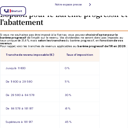
Peut-on échapper à la flat tax ?
Notre espace presse
L’option pour le barème progressif et
Gratuit
l'abattement
Si vous ne souhaitez pas être imposé à la flat tax, vous pouvez
choisir d'opter pour le
barème progressif
de l'impôt sur le revenu. Vos dividendes ne seront donc pas imposés au
taux unique de 31,4 %, mais
selon les tranches
du barème progressif, en
fonction de vos
revenus
.
Pour rappel, voici les tranches de revenus applicables au
barème progressif de l'IR en 2026
:
Tranche de revenu imposable (€)
Taux d’imposition
Jusqu'à 11 600
0 %
De 11 600 à 29 580
11 %
De 29 580 à 84 578
30 %
De 84 578 à 181 917
41 %
Supérieure à 181 917
45 %