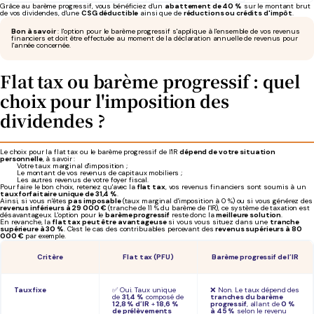
Grâce au barème progressif, vous bénéficiez d'un
abattement de 40 %
sur le montant brut
de vos dividendes, d'une
CSG déductible
ainsi que de
réductions ou crédits d'impôt
.
Bon à savoir
: l'option pour le barème progressif s'applique à l'ensemble de vos revenus
financiers et doit être effectuée au moment de la déclaration annuelle de revenus pour
l'année concernée.
Flat tax ou barème progressif : quel
choix pour l'imposition des
dividendes ?
Le choix pour la flat tax ou le barème progressif de l'IR
dépend de votre situation
personnelle
, à savoir :
Votre taux marginal d'imposition ;
Le montant de vos revenus de capitaux mobiliers ;
Les autres revenus de votre foyer fiscal.
Pour faire le bon choix, retenez qu'avec la
flat tax
, vos revenus financiers sont soumis à un
taux forfaitaire unique de 31,4 %
.
Ainsi, si vous n'êtes
pas imposable
(taux marginal d'imposition à 0 %) ou si vous générez des
revenus inférieurs à 29 000 €
(tranche de 11 % du barème de l'IR), ce système de taxation est
désavantageux. L'option pour le
barème progressif
reste donc la
meilleure solution
.
En revanche, la
flat tax peut être avantageuse
si vous vous situez dans une
tranche
supérieure à 30 %
. C'est le cas des contribuables percevant des
revenus supérieurs à 80
000 €
par exemple.
Critère
Flat tax (PFU)
Barème progressif de l’IR
Taux fixe
✅ Oui. Taux unique
❌ Non. Le taux dépend des
de
31,4 %
composé de
tranches du barème
12,8 % d’IR
+
18,6 %
progressif
, allant de
0 %
de prélèvements
à 45 %
selon le revenu