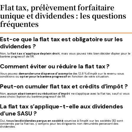
Flat tax, prélèvement forfaitaire
unique et dividendes : les questions
fréquentes
Est-ce que la flat tax est obligatoire sur les
dividendes ?
Non, la
flat tax s'applique de plein droit
, mais vous pouvez très bien décider d'opter pour le
barème progressif de l'IR.
Comment éviter ou réduire la flat tax ?
Vous pouvez
demander une dispense d'acompte
des 12,8 % d'impôt sur le revenu sous
conditions ou
opter pour le barème progressif
en fonction de votre situation.
Peut-on cumuler flat tax et crédits d’impôt ?
Non,
aucun abattement ou réduction d'impôt
ne s'applique avec la flat tax, sauf si vous
avez choisi l'option du barème progressif de l'IR.
La flat tax s’applique-t-elle aux dividendes
d’une SASU ?
Oui,
tous les dividendes perçus en société
soumise à l'impôt sur les sociétés (IS) sont
concernés par la flat tax, y compris pour les dirigeants non rémunérés percevant des
dividendes.