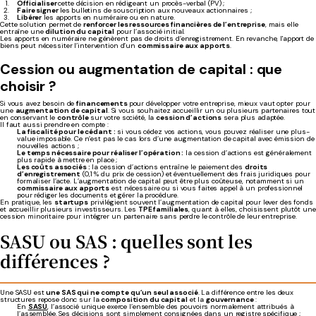
Officialiser
cette décision en rédigeant un procès-verbal (PV) ;
Faire signer
les
bulletins de souscription aux nouveaux actionnaires ;
Libérer
les apports en numéraire ou en nature.
Cette solution permet de
renforcer les ressources financières de l’entreprise
, mais elle
entraîne une
dilution du capital
pour l’associé initial.
Les apports en numéraire ne génèrent pas de droits d’enregistrement. En revanche, l'apport de
biens peut nécessiter l’intervention d’un
commissaire aux apports
.
Cession ou augmentation de capital : que
choisir ?
Si vous avez besoin de
financements
pour développer votre entreprise, mieux vaut opter pour
une
augmentation de capital
. Si vous souhaitez accueillir un ou plusieurs partenaires tout
en conservant le
contrôle
sur votre société, la
cession d’actions
sera plus adaptée.
Il faut aussi prendre en compte :
La fiscalité pour le cédant :
si vous cédez vos actions, vous pouvez réaliser une plus-
value imposable. Ce n’est pas le cas lors d’une augmentation de capital avec émission de
nouvelles actions ;
Le temps nécessaire pour réaliser l’opération :
la cession d’actions est généralement
plus rapide à mettre en place ;
Les coûts associés :
la cession d’actions entraîne le paiement des
droits
d’enregistrement
(0,1 % du prix de cession) et éventuellement des frais juridiques pour
formaliser l’acte. L’augmentation de capital peut être plus coûteuse, notamment si un
commissaire aux apports
est nécessaire ou si vous faites appel à un professionnel
pour rédiger les documents et gérer la procédure.
En pratique, les
startups
privilégient souvent l’augmentation de capital pour lever des fonds
et accueillir plusieurs investisseurs. Les
TPE familiales
, quant à elles, choisissent plutôt une
cession minoritaire pour intégrer un partenaire sans perdre le contrôle de leur entreprise.
SASU ou SAS : quelles sont les
différences ?
Une SASU est
une SAS qui ne compte qu’un seul associé
. La différence entre les deux
structures repose donc sur la
composition du capital
et la
gouvernance
:
En
SASU
, l’associé unique exerce l’ensemble des pouvoirs normalement attribués à
l’assemblée. Ses décisions sont simplement consignées dans un registre spécifique ;