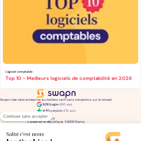
Logiciel comptable
Top 10 - Meilleurs logiciels de comptabilité en 2026
Swapn crée votre entreprise au meilleur tarif sans compromis sur le conseil
5/5
Google
+800 avis
4,9
Trustpilot
+372 avis
01 76 31 04 86
Continuer sans accepter
bonjour@swapn.fr
2 place de la République, 54000 Nancy
La news' des entrepreneurs
Offres exclusives, conseils, astuces : chaque mois dans votre boite mail
Salut c'est nous