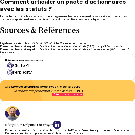
Comment articuler un pacte d’actionnaires
avec les statuts ?
Le pacte complète les statuts : il peut organiser les relations entre associés et prévoir des
clauses supplémentaires. Sa rédaction est
conseillée mais pas obligatoire.
Sources & Références
Légifrance -
Articles L227-1 à L227-20 du Code de commerce
Entreprendre.service-public.fr -
Société par actions simplifiée (SAS) : ce qu'il faut savoir
Entreprendre.service-public.fr -
Société par actions simplifiée unipersonnelle (SASU) : ce qu'il
faut savoir
Résumer cet article avec :
ChatGPT
Perplexity
Créez votre entreprise avec Swapn,
c’est gratuit
Se concentrer pleinement sur son activité
- Phil T.
Créer mon entreprise
Rédigé par
Grégoire Charroyer
Expert en création d’entreprise depuis plus de 10 ans. Grégoire a pour objectif de rendre
l’entrepreneuriat simple et accessible à tous en France.