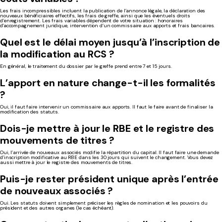
Les frais incompressibles inclue
nt la publication de l’annonce légale, la déclaration des
nouveaux bénéficiaires effectifs, les frais de greffe, ainsi que les éventuels droits
d’enregistre
ment. Les frais variables dépend
ent de votre situation : honoraires
d'accompagnement juridique, intervention d’un commissaire aux apports et frais bancaires.
Quel est le délai moyen jusqu’à l’inscription de
la modification au RCS ?
En général, le traitement du dossier p
ar le greffe prend entre 7 et 15 jours.
L’apport en nature change-t-il les formalités
?
Oui, il faut
faire int
ervenir un commissaire aux apports. Il
faut le faire avant de finaliser la
modification des statuts.
Dois-je mettre à jour le RBE et le registre des
mouvements de titres ?
Oui, l’arrivée de nouveaux associés modifie la répartition du capital. Il faut faire une demande
d’inscription modificative au RBE dans les 30 jours qui suivent le changement. Vous devez
aussi mettre à jour le registre des mouvements de titres.
Puis-je rester président unique après l’entrée
de nouveaux associés ?
Oui. L
es statuts doivent simplement préciser les règles de nomination et les pouvoirs du
président et des autres organes (le cas échéant).