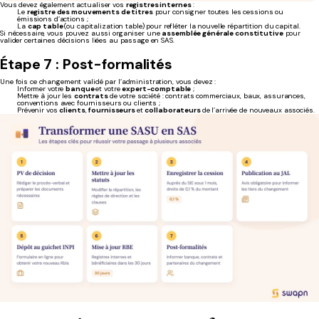
Vous devez également actualiser vos
registres internes
:
Le
registre des mouvements de titres
pour consigner toutes les cessions ou
émissions d’actions ;
La
cap table
(ou capitalization table) pour refléter la nouvelle répartition du capital.
Si nécessaire, vous pouvez aussi organiser une
assemblée générale constitutive
pour
valider certaines décisions liées au passage en SAS.
Étape 7 : Post-formalités
Une fois ce changement validé par l’administration, vous devez :
Informer votre
banque
et votre
expert-comptable
;
Mettre à jour les
contrats
de votre société : contrats commerciaux, baux, assurances,
conventions avec fournisseurs ou clients ;
Prévenir vos
clients
,
fournisseurs
et
collaborateurs
de l’arrivée de nouveaux associés.