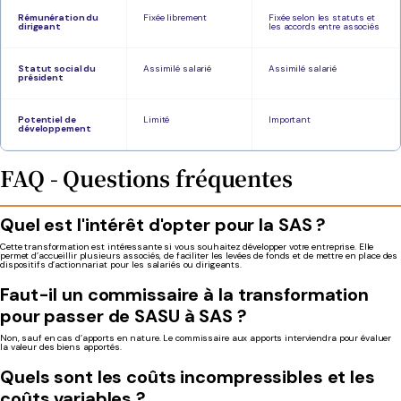
Rémunération du
Fixée librement
Fixée selon les statuts et
dirigeant
les accords entre associés
Statut social du
Assimilé salarié
Assimilé salarié
président
Potentiel de
Limité
Important
développement
FAQ - Questions fréquentes
Quel est l'intérêt d'opter pour la SAS ?
Cette transformation est intéressante si vous souhaitez
développer votre entreprise.
Elle
permet d’accueillir plusieurs associés, de faciliter les levées de fonds et de mettre en place des
dispositifs d’actionnariat pour les salariés ou dirigeants.
Faut-il un commissaire à la transformation
pour passer de SASU à SAS ?
Non, sauf en cas d’apports en nature.
Le commissaire aux apports interviendra pour évaluer
la valeur des biens apportés.
Quels sont les coûts incompressibles et les
coûts variables ?