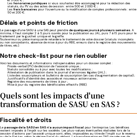
et 3 000 € ;
Les
honoraires juridiques
si vous souhaitez être accompagné pour la rédaction des
statuts, du PV ou des actes de cession : entre 500 et 2 000 € ;
Les
frais bancaires
pour l’ouverture ou la modification de comptes professionnels : entre
50 et 200 €.
Délais et points de friction
Le passage d’une SASU à une SAS peut prendre
de quelques jours à plusieurs semaines
. A
minima, il faut compter 2 à 5 jours ouvrés pour la publication au JAL, puis 7 à 15 jours pour le
traitement par le guichet unique et le greffe.
Toute erreur ou pièce manquante retardera le traitement de votre dossier (statuts incomplets
ou non concordants, absence de mise à jour du RBE, erreurs dans le registre des mouvements
de titres, etc.).
Notre check-list pour ne rien oublier
Voici les documents et informations indispensables pour un dossier complet :
Procès-verbal (PV) de décision de l’associé unique ;
Statuts consolidés ou à jour avec toutes les modifications ;
Attestation de publication dans le journal d’annonces légales (JAL) ;
Liste des souscripteurs et bulletins de souscription (en cas d’augmentation de capital) ;
Justificatifs d’identité des associés et nouveaux actionnaires ;
Registre des mouvements de titres à jour ;
Mise à jour du registre des bénéficiaires effectifs (RBE).
Quels sont les
impacts d'une
transformation de SASU en SAS
?
Fiscalité et droits
Le
passage de la SASU en SAS n’a aucun impact fiscal
pour l’entreprise. Les bénéfices
restent imposés à l’impôt sur les sociétés. Les plus-values éventuelles réalisées lors de la
cession d’actions par l’associé unique sont, elles, imposables au titre de l’impôt sur le revenu
ou de la flat tax, selon le régime fiscal du cédant. La transformation en SAS ne crée pas de