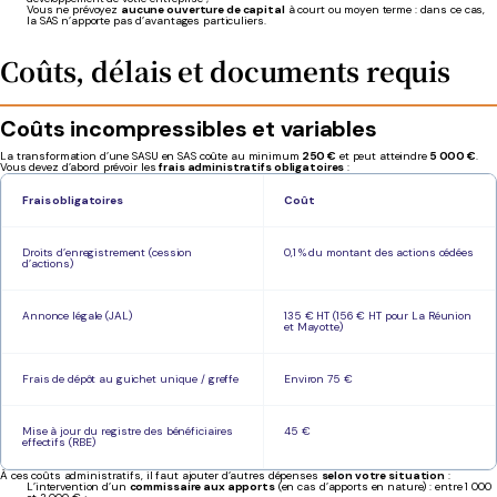
Vous ne prévoyez
aucune ouverture de capital
à court ou moyen terme : dans ce cas,
la SAS n’apporte pas d’avantages particuliers.
Coûts, délais et documents requis
Coûts incompressibles
et
variables
La transformation d’une SASU en SAS coûte au minimum
250 €
et peut atteindre
5 000 €
.
Vous devez d’abord prévoir les
frais administratifs obligatoires
:
Frais obligatoires
Coût
Droits d’enregistrement (cession
0,1 % du montant des actions cédées
d’actions)
Annonce légale (JAL)
135 € HT (156 € HT pour La Réunion
et Mayotte)
Frais de dépôt au guichet unique / greffe
Environ 75 €
Mise à jour du registre des bénéficiaires
45 €
effectifs (RBE)
À ces coûts administratifs, il faut ajouter d’autres dépenses
selon votre situation
:
L’intervention d’un
commissaire aux apports
(en cas d’apports en nature) : entre 1 000