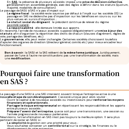
En
SAS
, la présence de plusieurs associés impose une
prise de décision collective
,
généralement en assemblée générale, avec des règles à définir dans les statuts (quorum,
majorité, modalités de consultation).
Le passage de SASU à SAS n’a pas d’impact sur :
Le régime fiscal
: la société reste soumise par défaut à l’impôt sur les sociétés (IS). Le
passage en SAS ne déclenche pas d’imposition sur les bénéfices en cours ou sur les
plus-values en sursis d’imposition ;
Le statut social du dirigeant
: le président continue de relever du régime
assimilé salarié
;
La responsabilité
: elle demeure limitée aux apports.
En revanche, l’arrivée de nouveaux associés suppose obligatoirement une
mise à jour des
statuts
afin d’organiser la répartition des droits de chacun (clauses d’agrément, règles de
vote, partage des bénéfices, etc.).
La
gouvernance
, elle, peut rester inchangée. Certaines sociétés choisissent toutefois
d’ajouter des organes de direction (directeur général, comité, etc.) pour mieux encadrer leur
fonctionnement.
Bon à savoir :
la SASU et la SAS relèvent de
la même forme juridique
. Juridiquement,
passer de l’une à l’autre ne constitue donc pas une transformation de société, mais
une
modification
.
Pourquoi faire une transformation
en SAS ?
Le passage d’une SASU à une SAS intervient souvent lorsque l’entreprise arrive à une
nouvelle étape de son développement
. L’associé unique peut alors vouloir :
Ouvrir le capital à de nouveaux associés ou investisseurs pour
renforcer les moyens
financiers et opérationnels
;
Partager le risque entrepreneurial
en répartissant les responsabilités et les apports
entre plusieurs associés ;
Préparer l’avenir de l’entreprise
, que ce soit pour une transmission, une cession ou
l’arrivée progressive de nouveaux partenaires.
Néanmoins, la transformation en SAS n’est pas toujours la meilleure option. Il sera plus
pertinent de rester en SASU si :
La simplicité
de gestion est une priorité pour vous ;
Vous souhaitez conserver un
contrôle total
sur la stratégie, les finances ou le
développement de votre entreprise ;