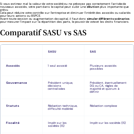
Si vous estimez mal la valeur de votre société ou ne prévoyez pas correctement l’arrivée de
nouveaux associés, votre part dans le capital peut subir une
dilution
plus importante que
prévu.
Cela peut réduire votre contrôle sur l’entreprise et diminuer l’intérêt des associés ou salariés
pour leurs actions ou BSPCE.
Avant toute cession ou augmentation de capital, il faut donc
simuler différents scénarios
pour mesurer l’impact sur la répartition des parts, le pouvoir de vote et les droits financiers.
Comparatif SASU vs SAS
SASU
SAS
Associés
1 seul associé
Plusieurs associés
possibles
Gouvernance
Président unique,
Président, éventuellement
décisions
DG ou CA, règles de
centralisées
majorité et quorum à
définir
Statuts
Rédaction technique,
Rédaction complexe
difficulté modérée
Fiscalité
Impôt sur les
Impôt sur les sociétés (IS)
sociétés (IS)