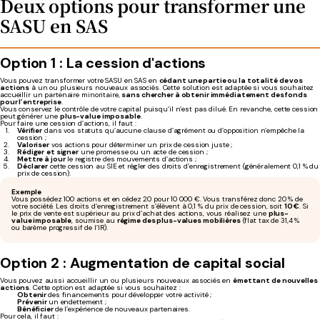
Deux options pour transformer une
SASU en SAS
Option 1 : La cession d'actions
Vous pouvez transformer votre SASU en SAS en
cédant une partie ou la totalité de vos
actions
à un ou plusieurs nouveaux associés. Cette solution est adaptée si vous souhaitez
accueillir un partenaire minoritaire,
sans chercher à obtenir immédiatement des fonds
pour l’entreprise
.
Vous conservez le contrôle de votre capital puisqu’il n’est pas dilué. En revanche, cette cession
peut générer une
plus-value imposable
.
Pour faire une cession d’actions, il faut :
Vérifier
dans vos statuts qu’aucune clause d’agrément ou d’opposition n’empêche la
cession ;
Valoriser
vos actions pour déterminer un prix de cession juste ;
Rédiger
et signer
une promesse ou un acte de cession ;
Mettre à jour
le registre des mouvements d’actions ;
Déclarer
cette cession au SIE et régler des droits d’enregistrement (généralement 0,1 % du
prix de cession).
Exemple
Vous possédez 100 actions et en cédez 20 pour 10 000 €. Vous transférez donc 20 % de
votre société. Les droits d’enregistrement s’élèvent à 0,1 % du prix de cession, soit
10 €
. Si
le prix de vente est supérieur au prix d’achat des actions, vous réalisez une
plus-
value imposable
, soumise au
régime des plus-values mobilières
(flat tax de 31,4 %
ou barème progressif de l’IR).
Option 2 : Augmentation de capital social
Vous pouvez aussi accueillir un ou plusieurs nouveaux associés en
émettant de nouvelles
actions
. Cette option est adaptée si vous souhaitez :
Obtenir
des financements pour développer votre activité ;
Prévenir
un endettement ;
Bénéficier
de l’expérience de nouveaux partenaires.
Pour cela, il faut :