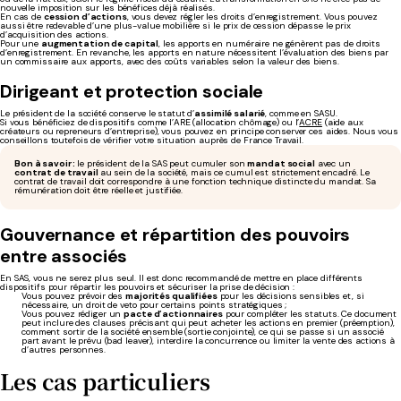
nouvelle imposition sur les bénéfices déjà réalisés.
En cas de
cession d’actions
, vous devez régler les droits d’enregistrement. Vous pouvez
aussi être redevable d’une plus-value mobilière si le prix de cession dépasse le prix
d’acquisition des actions.
Pour une
augmentation de capital
, les apports en numéraire ne génèrent pas de droits
d’enregistrement. En revanche, les apports en nature nécessitent l’évaluation des biens par
un commissaire aux apports, avec des coûts variables selon la valeur des biens.
Dirigeant et protection sociale
Le président de la société conserve le statut d’
assimilé salarié
, comme en SASU.
Si vous bénéficiez de dispositifs comme l’ARE (allocation chômage) ou l’
ACRE
(aide aux
créateurs ou repreneurs d’entreprise), vous pouvez en principe conserver ces aides. Nous vous
conseillons toutefois de vérifier votre situation auprès de France Travail.
Bon à savoir :
le président de la SAS peut cumuler son
mandat social
avec un
contrat de travail
au sein de la société, mais ce cumul est strictement encadré. Le
contrat de travail doit correspondre à une fonction technique distincte du mandat. Sa
rémunération doit être réelle et justifiée.
Gouvernance et répartition des pouvoirs
entre associés
En SAS, vous ne serez plus seul. Il est donc recommandé de mettre en place différents
dispositifs pour répartir les pouvoirs et sécuriser la prise de décision :
Vous pouvez prévoir des
majorités qualifiées
pour les décisions sensibles et, si
nécessaire, un droit de veto pour certains points stratégiques ;
Vous pouvez rédiger un
pacte d’actionnaires
pour compléter les statuts. Ce document
peut inclure des clauses précisant qui peut acheter les actions en premier (préemption),
comment sortir de la société ensemble (sortie conjointe), ce qui se passe si un associé
part avant le prévu (bad leaver), interdire la concurrence ou limiter la vente des actions à
d’autres personnes.
Les cas particuliers