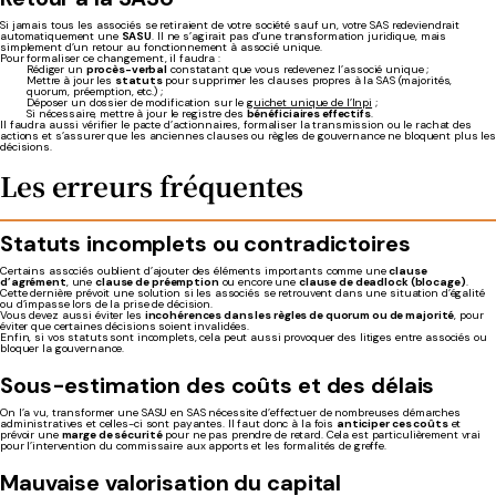
Si jamais tous les associés se retiraient de votre société sauf un, votre SAS redeviendrait
automatiquement une
SASU
. Il ne s’agirait pas d’une transformation juridique, mais
simplement d’un retour au fonctionnement à associé unique.
Pour formaliser ce changement, il faudra :
Rédiger un
procès-verbal
constatant que vous redevenez l’associé unique ;
Mettre à jour les
statuts
pour supprimer les clauses propres à la SAS (majorités,
quorum, préemption, etc.) ;
Déposer un dossier de modification sur le
guichet unique de l’Inpi
;
Si nécessaire, mettre à jour le registre des
bénéficiaires effectifs
.
Il faudra aussi vérifier le pacte d’actionnaires, formaliser la transmission ou le rachat des
actions et s’assurer que les anciennes clauses ou règles de gouvernance ne bloquent plus les
décisions.
Les erreurs fréquentes
Statuts incomplets ou contradictoires
Certains associés oublient d’ajouter des éléments importants comme une
clause
d’agrément
, une
clause de préemption
ou encore une
clause de deadlock (blocage)
.
Cette dernière prévoit une solution si les associés se retrouvent dans une situation d’égalité
ou d’impasse lors de la prise de décision.
Vous devez aussi éviter les
incohérences dans les règles de quorum ou de majorité
, pour
éviter que certaines décisions soient invalidées.
Enfin, si vos
statuts
sont incomplets, cela peut aussi provoquer des litiges entre associés ou
bloquer la gouvernance.
Sous-estimation des coûts et des délais
On l’a vu, transformer une SASU en SAS nécessite d’effectuer de nombreuses démarches
administratives et celles-ci sont payantes. Il faut donc à la fois
anticiper ces coûts
et
prévoir une
marge de sécurité
pour ne pas prendre de retard. Cela est particulièrement vrai
pour l’intervention du commissaire aux apports et les formalités de greffe.
Mauvaise valorisation du capital