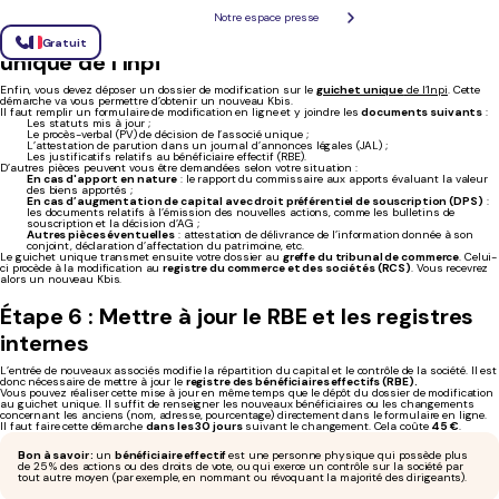
Notre espace presse
Étape 5 : Déposer le dossier sur le guichet
Gratuit
unique de l’Inpi
Enfin, vous devez déposer un dossier de modification sur le
guichet unique
de l’Inpi
. Cette
démarche va vous permettre d’obtenir un nouveau Kbis.
Il faut remplir un formulaire de modification en ligne et y joindre les
documents suivants
:
Les statuts mis à jour ;
Le procès-verbal (PV) de décision de l’associé unique ;
L’attestation de parution dans un journal d’annonces légales (JAL) ;
Les justificatifs relatifs au bénéficiaire effectif (RBE).
D’autres pièces peuvent vous être demandées selon votre situation :
En cas d'apport en nature
: le rapport du commissaire aux apports évaluant la valeur
des biens apportés ;
En cas d’augmentation de capital avec droit préférentiel de souscription (DPS)
:
les documents relatifs à l’émission des nouvelles actions, comme les bulletins de
souscription et la décision d’AG ;
Autres pièces éventuelles
: attestation de délivrance de l’information donnée à son
conjoint, déclaration d’affectation du patrimoine, etc.
Le guichet unique transmet ensuite votre dossier au
greffe du tribunal de commerce
. Celui-
ci procède à la modification au
registre du commerce et des sociétés (RCS)
. Vous recevrez
alors un nouveau Kbis.
Étape 6 : Mettre à jour le RBE et les registres
internes
L’entrée de nouveaux associés modifie la répartition du capital et le contrôle de la société. Il est
donc nécessaire de mettre à jour le
registre des bénéficiaires effectifs (RBE).
Vous pouvez réaliser cette mise à jour en même temps que le dépôt du dossier de modification
au guichet unique. Il suffit de renseigner les nouveaux bénéficiaires ou les changements
concernant les anciens (nom, adresse, pourcentage) directement dans le formulaire en ligne.
Il faut faire cette démarche
dans les 30 jours
suivant le changement. Cela coûte
45 €
.
Bon à savoir :
un
bénéficiaire effectif
est une personne physique qui possède plus
de 25 % des actions ou des droits de vote, ou qui exerce un contrôle sur la société par
tout autre moyen (par exemple, en nommant ou révoquant la majorité des dirigeants).