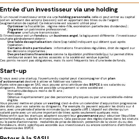
Entrée d’un investisseur via une holding
Si un nouvel investisseur entre via une
holding personnelle
, celle-ci peut entrer au capital
soit en achetant des actions (cession), soit en apportant des titres ou de l’argent
(augmentation de capital). Ce mécanisme est souvent utilisé pour :
Optimiser
la fiscalité (ex. : régime mère-fille, exonération partielle des dividendes) ;
Organiser
un patrimoine professionnel ;
Préparer
une future transmission.
Si l’investisseur est un
fonds
ou un
business angel
, la logique est différente : l’investisseur
souhaite généralement obtenir :
Une table de capitalisation
claire (cap table) indiquant qui détient quoi après
l’opération ;
Certains droits particuliers
: informations financières régulières, droit de regard sur
les décisions importantes ;
Des protections financières
comme la
liquidation préférentielle
(qui lui permet d’être
remboursé avant les autres associés si la société est vendue à perte).
Ces points ne sont pas obligatoires, mais ils sont fréquents lors d’une levée de fonds.
Start-up
Si vous avez une startup, l’ouverture du capital peut s’accompagner d’un
plan
d’actionnariat
destiné à attirer et fidéliser vos talents.
Après votre passage en SAS, vous pouvez ainsi attribuer des
BSPCE
à vos salariés ou
dirigeants. Attention, cela est possible uniquement si votre société est :
Immatriculée depuis moins de 15 ans ;
Non cotée ;
Détenue majoritairement par des personnes physiques ou par une société elle-même
éligible.
Vous pouvez mettre en place un
vesting
, c’est-à-dire un calendrier d’acquisition progressive
des droits pour vos salariés ou dirigeants. Par exemple, ils peuvent acquérir les droits sur 4
ans, avec une période d’attente minimale (qu’on appelle
cliff
). L’objectif est d’éviter qu’un
salarié parte avec un volume important de titres après seulement quelques mois.
Notez enfin que les startups adaptent souvent leur
gouvernance
pour sécuriser l’équilibre
entre fondateurs, salariés et investisseurs. Cela passe par des règles claires dans les statuts
ou le pacte d’actionnaires : modalités de prise de décision, protection de la vision du ou des
fondateurs, droits spécifiques accordés aux investisseurs ou encore conditions d’attribution
et d’exercice des BSPCE.
Retour à la SASU