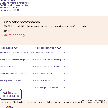
SASU vs EURL
EURL vs Micro-entreprise
SASU vs Micro-entreprise
Choix du statut
Simulateur EURL
Entreprise individuelle au BNC ou société soumise à l'impôt : chaque régime a ses obligations. 
Simulateur SASU
Webinaire recommandé
Facturation électronique
SASU ou EURL : le mauvais choix peut vous coûter très
La réception de factures électroniques devient obligatoire en septembre 2026. L'offre reste confo
cher
Je m'inscris
Ressources
À propos de Swapn
Simulateurs et calculateurs
Découvrir Swapn
Blog création d’entreprise
Nos offres de parrainage
Webinaires
Nos études exclusives
Modèles de documents
Nous contacter
Replay Webinaires
Nos avis clients
Notre espace presse
Gratuit
01 76 31 04 86
Les spécificités comptables 
Honoraires étalés dans le temps, caisse dédiée, sous-traitance de chantier : la comptabilité d'un