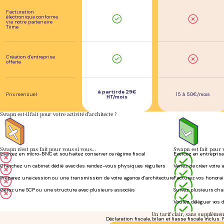
Facturation
électronique conforme
via notre partenaire
Tiime
Création d'entreprise
offerte
à partir de 29€
Prix mensuel
15 à 50€/mois
HT/mois
Swapn est-il fait pour votre activité d'architecte ?
Swapn n'est pas fait pour vous si vous…
Swapn est fait pour 
Exercez en micro-BNC et souhaitez conserver ce régime fiscal
Exercez en entreprise
Cherchez un cabinet dédié avec des rendez-vous physiques réguliers
Venez de créer votre 
Préparez une cession ou une transmission de votre agence d'architecture
Facturez vos honorai
Gérez une SCP ou une structure avec plusieurs associés
Suivez plusieurs cha
Voulez déléguer vos d
Un tarif clair, sans suppléme
Déclaration fiscale, bilan et liasse fiscale inclu