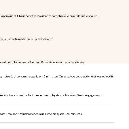
approximatif fausse votre résultat et complique le suivi de vos encours.
réels, la facture tombe au pire moment.
ement comptable, sa TVA et sa DAS-2 à déposer dans les délais.
, notre équipe vous rappelle en 5 minutes. On analyse votre activité et vos objectifs.
ée à votre volume de factures et vos obligations fiscales. Sans engagement.
s factures sont synchronisés sur Tiime en quelques minutes.