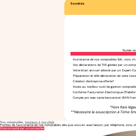
Sociétés
Toutes vo
Assistance de nos comptables (tél., visio, ch
Vos déclarations de TVA gérées par un comp
Votre bilan annuel attesté par un Expert-C
Préparation et télé-déclaration de votre liass
Création d'entreprise offerte*
Accès au meilleur outil de gestion comptabl
Conforme Facturation Electronique (Platefo
Compte pro avec carte bancaire et IBAN fra
*Hors frais léga
**Nécessite la souscription à Tiime Sma
Nos comptables,
toujours à vos côtés
Profitez de l’assistance de nos comptables dès que vous en avez besoin, par téléphone, visio, c
Être contacté par un conseiller