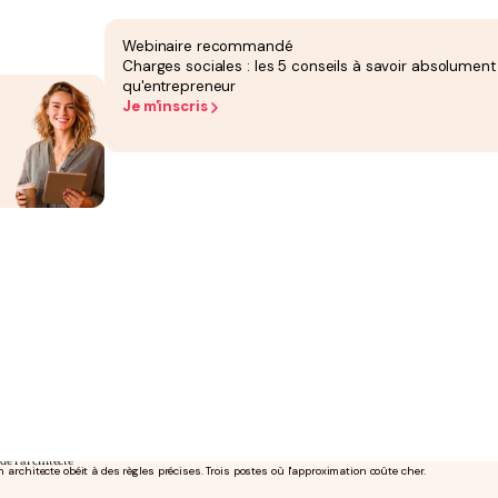
Vos déclarations suivent le cadre de votre structure.
Webinaire recommandé
Charges sociales : les 5 conseils à savoir absolument
qu'entrepreneur
Je m'inscris
rme à cette obligation via notre partenaire Tiime, plateforme agréée.
de l'architecte
 architecte obéit à des règles précises. Trois postes où l'approximation coûte cher.