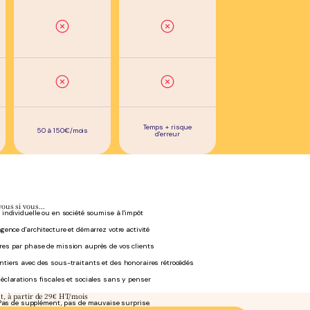
Temps + risque
50 à 150€/mois
d'erreur
vous si vous…
 individuelle ou en société soumise à l'impôt
agence d'architecture et démarrez votre activité
res par phase de mission auprès de vos clients
ntiers avec des sous-traitants et des honoraires rétrocédés
éclarations fiscales et sociales sans y penser
nt, à partir de 29€ HT/mois
s. Pas de supplément, pas de mauvaise surprise.