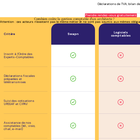
Déclarations de TVA, bilan de
Prendre rendez-vous gratuitement
Combien coûte la gestion comptable d'un architecte ?
Attention : ces acteurs n'exercent pas le même métier et ne sont pas soumis aux mêmes obliga
Logiciels
Critère
Swapn
comptables
Inscrit à l'Ordre des
Experts-Comptables
Déclarations fiscales
préparées et
télétransmises
Suivi des cotisations
URSSAF et CIPAV
Assistance de nos
comptables (tél., visio,
chat, e-mail)