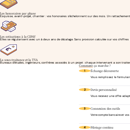
Les honoraires par phase
Esquisse, avant-projet, chantier : vos honoraires s'échelonnent sur des mois. Un rattachement 
Les cotisations à la CIPAV
Elles se régularisent avec un à deux ans de décalage. Sans provision calculée sur vos chiffres 
La sous-traitance et la TVA
Bureaux d'études, ingénieurs, confrères associés à un projet : chaque intervenant a son trait
Comment
ça marche ?
Échange découverte
1
Vous remplissez le formulaire
Devis personnalisé
2
Vous recevez une offre adapt
Connexion des outils
3
Votre compte bancaire et vo
Pilotage continu
4