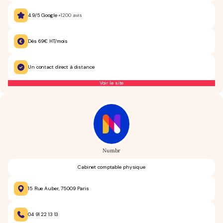
4.9/5 Google
+1200 avis
Dès 69€ HT/mois
Un contact direct à distance
Voir le site
Numbr
Cabinet comptable physique
15 Rue Auber, 75009 Paris
04 91 22 13 13