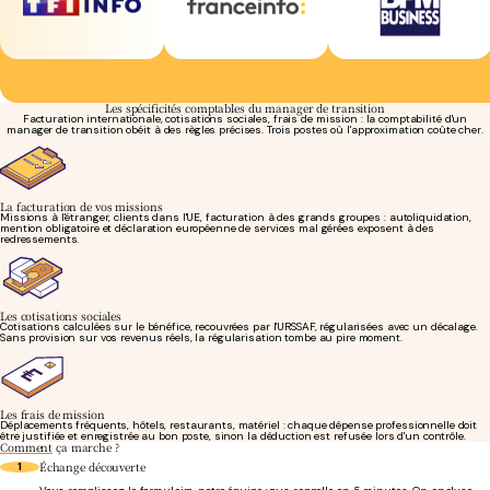
Les spécificités comptables du manager de transition
Facturation internationale, cotisations sociales, frais de mission : la comptabilité d'un
manager de transition obéit à des règles précises. Trois postes où l'approximation coûte cher.
La facturation de vos missions
Missions à l'étranger, clients dans l'UE, facturation à des grands groupes : autoliquidation,
mention obligatoire et déclaration européenne de services mal gérées exposent à des
redressements.
Les cotisations sociales
Cotisations calculées sur le bénéfice, recouvrées par l'URSSAF, régularisées avec un décalage.
Sans provision sur vos revenus réels, la régularisation tombe au pire moment.
Les frais de mission
Déplacements fréquents, hôtels, restaurants, matériel : chaque dépense professionnelle doit
être justifiée et enregistrée au bon poste, sinon la déduction est refusée lors d'un contrôle.
Comment
ça marche ?
Échange découverte
1