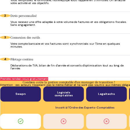
Vous remplissez le formulaire, notre équipe vous rappelle en 5 minutes. On analyse
votre activité et vos objectifs.
Devis personnalisé
2
Vous recevez une offre adaptée à votre volume de factures et vos obligations fiscales.
Sans engagement.
Connexion des outils
3
Votre compte bancaire et vos factures sont synchronisés sur Tiime en quelques
minutes.
Pilotage continu
4
Déclarations de TVA, bilan de fin d'année et conseils d'optimisation tout au long de
l'année.
Prendre rendez-vous gratuitement
Combien coûte la gestion comptable d'un manager de transition ?
Attention : ces acteurs n'exercent pas le même métier et ne sont pas soumis aux mêmes obliga
Logiciels
Swapn
Legaltechs
comptables
Inscrit à l'Ordre des Experts-Comptables