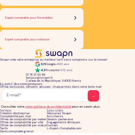
Expert comptable pour l'immobilier
Expert comptable pour vidéaste
Swapn crée votre entreprise au meilleur tarif sans compromis sur le conseil
5/5
Google
+800 avis
4,9
Trustpilot
+372 avis
01 76 31 04 86
bonjour@swapn.fr
2 place de la République, 54000 Nancy
La news' des entrepreneurs
Offres exclusives, conseils, astuces : chaque mois dans votre boite mail
Consultez notre
notre politique de confidentialité
pour en savoir plus.
Services
Liens utiles
Création d'entreprise
Découvrez Swapn
Comptabilité pas cher
Avis clients
Offres de comptabilité par métier
Devenir partenaire
Offres de comptabilité par ville
Engagements éthiques
Offres de comptabilité par statut
Contact
Tarifs
L-Expert-Comptable.com
Devis comptable gratuit