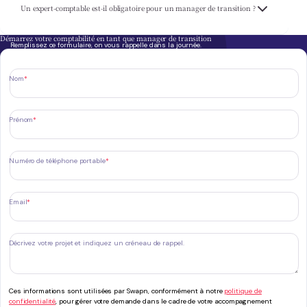
Non, aucune obligation légale. Mais entre l'IS, la TVA, les frais de mission et les
Un expert-comptable est-il obligatoire pour un manager de transition ?
échéances déclaratives, déléguer sécurise vos comptes et libère du temps pour vos
missions. Un point utile quand chaque journée facturée compte.
Démarrez votre comptabilité en tant que manager de transition
Remplissez ce formulaire, on vous rappelle dans la journée.
Nom
*
Prénom
*
Numéro de téléphone portable
*
Email
*
Décrivez votre projet et indiquez un créneau de rappel.
Ces informations sont utilisées par Swapn, conformément à notre
politique de
confidentialité
, pour gérer votre demande dans le cadre de votre accompagnement