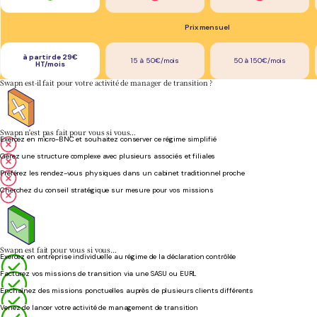
Prix mensuel
à partir de 29€
15 à 50€/mois
50 à 150€/mois
HT/mois
Swapn est-il fait pour votre activité de manager de transition ?
Swapn n'est pas fait pour vous si vous…
Exercez en micro-BNC et souhaitez conserver ce régime simplifié
Gérez une structure complexe avec plusieurs associés et filiales
Préférez les rendez-vous physiques dans un cabinet traditionnel proche
Cherchez du conseil stratégique sur mesure pour vos missions
Swapn est fait pour vous si vous…
Exercez en entreprise individuelle au régime de la déclaration contrôlée
Facturez vos missions de transition via une SASU ou EURL
Enchaînez des missions ponctuelles auprès de plusieurs clients différents
Venez de lancer votre activité de management de transition