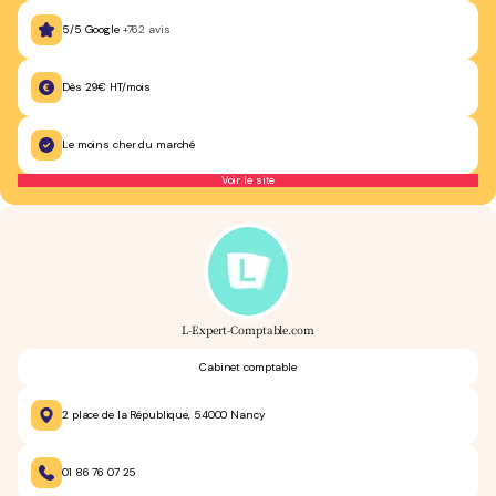
5/5 Google
+762 avis
Dès 29€ HT/mois
Le moins cher du marché
Voir le site
L-Expert-Comptable.com
Cabinet comptable
2 place de la République, 54000 Nancy
01 86 76 07 25