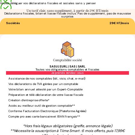
Voulez déléguer vos déclarations fiscales et sociales sans y penser
Un tarif clair, sans supplément, à partir de 29€ HT/mois
Déclarations fiscales, bilan et liasse fiscale inclus. Pas de supplément, pas de mauvaise
surprise.
Sociétés
29€
HT/mois
Comptabilité société
SASU | EURL | SAS | SARL
Toutes vos obligations comptables et fiscales
Sans engagement
Je prends rendez-vous
Assistance de nos comptables (tél., visio, chat, e-mail)
Vos déclarations de TVA gérées par un comptable
Votre bilan annuel attesté par un Expert-Comptable
Préparation et télé-déclaration de votre liasse fiscale
Création d'entreprise offerte*
Accès au meilleur outil de gestion comptable**
Conforme Facturation Electronique (Plateforme Agréée)
Compte pro avec carte bancaire et IBAN français**
*Hors frais légaux obligatoires (greffe, annonce légale)
**Nécessite la souscription à Tiime Smart : 6 mois offerts, puis 17,99€