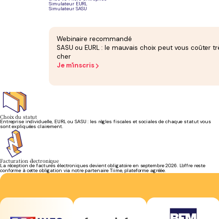
Simulateur EURL
Simulateur SASU
Cotisations sociales
Vos cotisations sont suivies sur vos chiffres réels. Les régularisations sont anticipées, plus
Webinaire recommandé
de mauvaise surprise en fin d'année.
SASU ou EURL : le mauvais choix peut vous coûter tr
cher
Je m'inscris
TVA et international
Missions dans l'UE ou hors UE, autoliquidation, déclaration européenne de services : votre TVA
est traitée selon les bonnes règles.
Choix du statut
Entreprise individuelle, EURL ou SASU : les règles fiscales et sociales de chaque statut vous
sont expliquées clairement.
Facturation électronique
La réception de factures électroniques devient obligatoire en septembre 2026. L'offre reste
conforme à cette obligation via notre partenaire Tiime, plateforme agréée.