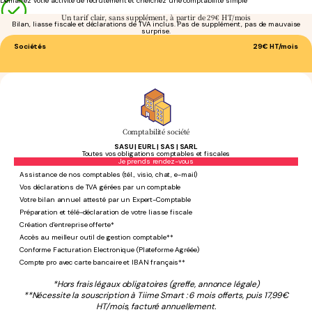
Démarrez votre activité de recrutement et cherchez une comptabilité simple
Un tarif clair, sans supplément, à partir de 29€ HT/mois
Bilan, liasse fiscale et déclarations de TVA inclus. Pas de supplément, pas de mauvaise
surprise.
Sociétés
29€
HT/mois
Comptabilité société
SASU | EURL | SAS | SARL
Toutes vos obligations comptables et fiscales
Sans engagement
Je prends rendez-vous
Assistance de nos comptables (tél., visio, chat, e-mail)
Vos déclarations de TVA gérées par un comptable
Votre bilan annuel attesté par un Expert-Comptable
Préparation et télé-déclaration de votre liasse fiscale
Création d'entreprise offerte*
Accès au meilleur outil de gestion comptable**
Conforme Facturation Electronique (Plateforme Agréée)
Compte pro avec carte bancaire et IBAN français**
*Hors frais légaux obligatoires (greffe, annonce légale)
**Nécessite la souscription à Tiime Smart : 6 mois offerts, puis 17,99€
HT/mois, facturé annuellement.