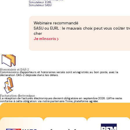
Simulateur EURL
Simulateur SASU
Bilan et liasse
Votre bilan, votre compte de résultat et votre liasse fiscale sont préparés, contrôlés puis
Webinaire recommandé
déposés dans les délais.
SASU ou EURL : le mauvais choix peut vous coûter tr
cher
Je m'inscris
Cotisations du dirigeant
Vos cotisations sociales de dirigeant sont suivies sur vos chiffres réels, avec des
régularisations anticipées.
Honoraires et DAS-2
Commissions d'apporteurs et honoraires versés sont enregistrés au bon poste, avec la
déclaration DAS-2 déposée dans les délais.
Facturation électronique
La réception de factures électroniques devient obligatoire en septembre 2026. L'offre reste
conforme à cette obligation via notre partenaire Tiime, plateforme agréée.