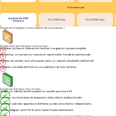
Prix mensuel
à partir de 29€
15 à 50€/mois
50 à 150€/mois
HT/mois
Swapn est-il adapté à votre cabinet de recrutement ?
Swapn n'est pas fait pour vous si vous…
Employez plusieurs salariés et cherchez une gestion de paie complète
Recherchez un conseil sur mesure en optimisation fiscale et patrimoniale
Préférez les rendez-vous physiques dans un cabinet comptable traditionnel
Préparez une levée de fonds ou une opération de haut de bilan
Swapn est fait pour vous si vous…
Dirigez un cabinet de recrutement en société soumise à l'IS
Facturez vos honoraires de placement à des clients professionnels
Travaillez avec des apporteurs d'affaires ou des consultants indépendants
Voulez déléguer votre TVA et votre liasse fiscale sereinement