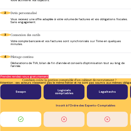
votre activité et vos objectifs.
Devis personnalisé
2
Vous recevez une offre adaptée à votre volume de factures et vos obligations fiscales.
Sans engagement.
Connexion des outils
3
Votre compte bancaire et vos factures sont synchronisés sur Tiime en quelques
minutes.
Pilotage continu
4
Déclarations de TVA, bilan de fin d'année et conseils d'optimisation tout au long de
l'année.
Prendre rendez-vous gratuitement
Combien coûte la gestion comptable d'un cabinet de recrutement ?
Attention : ces acteurs n'exercent pas le même métier et ne sont pas soumis aux mêmes obliga
Logiciels
Swapn
Legaltechs
comptables
Inscrit à l'Ordre des Experts-Comptables