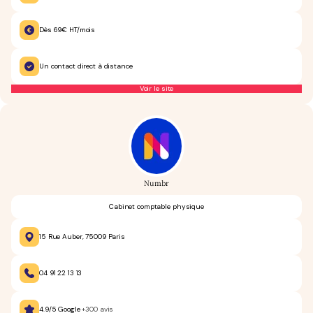
Dès 69€ HT/mois
Un contact direct à distance
Voir le site
Numbr
Cabinet comptable physique
15 Rue Auber, 75009 Paris
04 91 22 13 13
4.9/5 Google
+300 avis