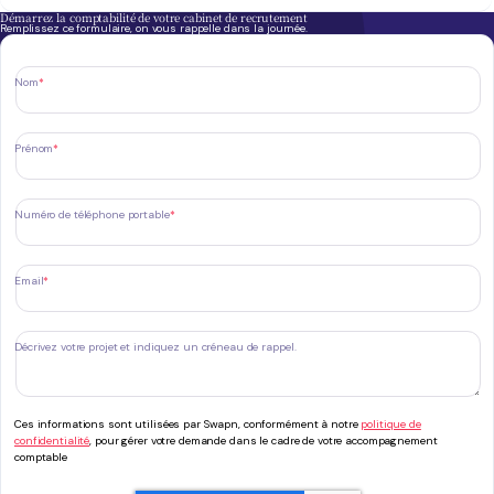
Démarrez la comptabilité de votre cabinet de recrutement
Remplissez ce formulaire, on vous rappelle dans la journée.
Nom
*
Prénom
*
Numéro de téléphone portable
*
Email
*
Décrivez votre projet et indiquez un créneau de rappel.
Ces informations sont utilisées par Swapn, conformément à notre
politique de
confidentialité
, pour gérer votre demande dans le cadre de votre accompagnement
comptable