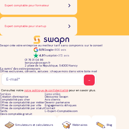
Expert comptable pour formateur
Expert comptable pour startup
Swapn crée votre entreprise au meilleur tarif sans compromis sur le conseil
5/5
Google
+800 avis
4,9
Trustpilot
+372 avis
01 76 31 04 86
bonjour@swapn.fr
2 place de la République, 54000 Nancy
La news' des entrepreneurs
Offres exclusives, conseils, astuces : chaque mois dans votre boite mail
Consultez notre
notre politique de confidentialité
pour en savoir plus.
Services
Liens utiles
Création d'entreprise
Découvrez Swapn
Comptabilité pas cher
Avis clients
Offres de comptabilité par métier
Devenir partenaire
Offres de comptabilité par ville
Engagements éthiques
Offres de comptabilité par statut
Contact
Tarifs
L-Expert-Comptable.com
Devis comptable gratuit
Simulateurs et calculateurs
Webinaires
Blog