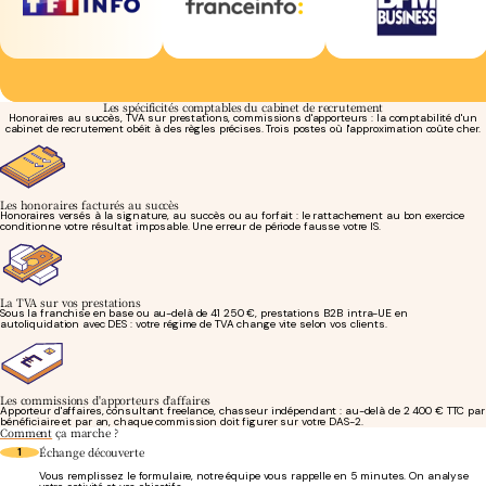
Les spécificités comptables du cabinet de recrutement
Honoraires au succès, TVA sur prestations, commissions d'apporteurs : la comptabilité d'un
cabinet de recrutement obéit à des règles précises. Trois postes où l'approximation coûte cher.
Les honoraires facturés au succès
Honoraires versés à la signature, au succès ou au forfait : le rattachement au bon exercice
conditionne votre résultat imposable. Une erreur de période fausse votre IS.
La TVA sur vos prestations
Sous la franchise en base ou au-delà de 41 250 €, prestations B2B intra-UE en
autoliquidation avec DES : votre régime de TVA change vite selon vos clients.
Les commissions d'apporteurs d'affaires
Apporteur d'affaires, consultant freelance, chasseur indépendant : au-delà de 2 400 € TTC par
bénéficiaire et par an, chaque commission doit figurer sur votre DAS-2.
Comment
ça marche ?
Échange découverte
1
Vous remplissez le formulaire, notre équipe vous rappelle en 5 minutes. On analyse