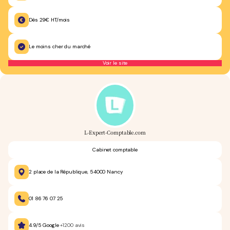
Dès 29€ HT/mois
Le moins cher du marché
Voir le site
L-Expert-Comptable.com
Cabinet comptable
2 place de la République, 54000 Nancy
01 86 76 07 25
4.9/5 Google
+1200 avis