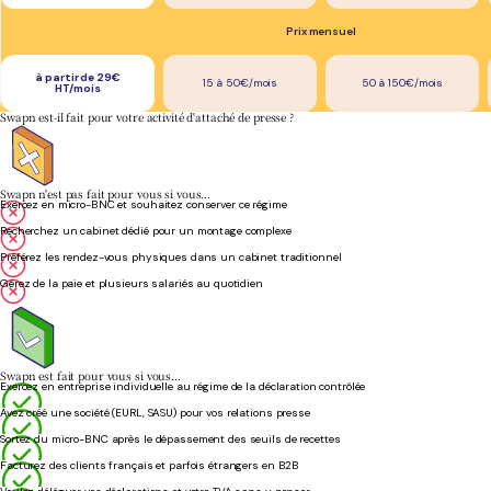
Prix mensuel
à partir de 29€
15 à 50€/mois
50 à 150€/mois
HT/mois
Swapn est-il fait pour votre activité d'attaché de presse ?
Swapn n'est pas fait pour vous si vous…
Exercez en micro-BNC et souhaitez conserver ce régime
Recherchez un cabinet dédié pour un montage complexe
Préférez les rendez-vous physiques dans un cabinet traditionnel
Gérez de la paie et plusieurs salariés au quotidien
Swapn est fait pour vous si vous…
Exercez en entreprise individuelle au régime de la déclaration contrôlée
Avez créé une société (EURL, SASU) pour vos relations presse
Sortez du micro-BNC après le dépassement des seuils de recettes
Facturez des clients français et parfois étrangers en B2B