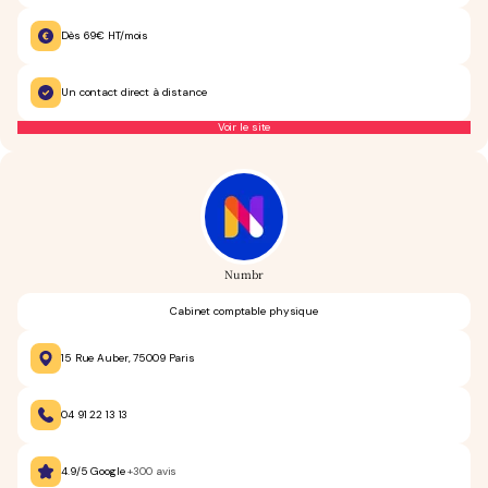
Dès 69€ HT/mois
Un contact direct à distance
Voir le site
Numbr
Cabinet comptable physique
15 Rue Auber, 75009 Paris
04 91 22 13 13
4.9/5 Google
+300 avis