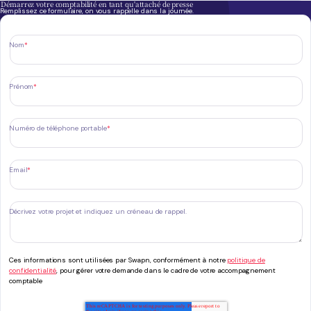
Démarrez votre comptabilité en tant qu'attaché de presse
Remplissez ce formulaire, on vous rappelle dans la journée.
Nom
*
Prénom
*
Numéro de téléphone portable
*
Email
*
Décrivez votre projet et indiquez un créneau de rappel.
Ces informations sont utilisées par Swapn, conformément à notre
politique de
confidentialité
, pour gérer votre demande dans le cadre de votre accompagnement
comptable