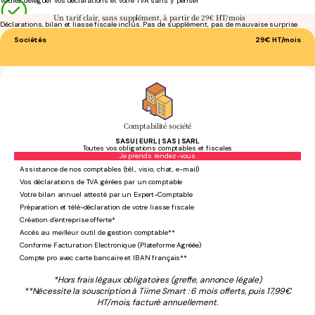
Voulez déléguer vos déclarations et votre TVA sans y penser
Un tarif clair, sans supplément, à partir de 29€ HT/mois
Déclarations, bilan et liasse fiscale inclus. Pas de supplément, pas de mauvaise surprise.
Sociétés
29€
HT/mois
Comptabilité société
SASU | EURL | SAS | SARL
Toutes vos obligations comptables et fiscales
Sans engagement
Je prends rendez-vous
Assistance de nos comptables (tél., visio, chat, e-mail)
Vos déclarations de TVA gérées par un comptable
Votre bilan annuel attesté par un Expert-Comptable
Préparation et télé-déclaration de votre liasse fiscale
Création d'entreprise offerte*
Accès au meilleur outil de gestion comptable**
Conforme Facturation Electronique (Plateforme Agréée)
Compte pro avec carte bancaire et IBAN français**
*Hors frais légaux obligatoires (greffe, annonce légale)
**Nécessite la souscription à Tiime Smart : 6 mois offerts, puis 17,99€
HT/mois, facturé annuellement.