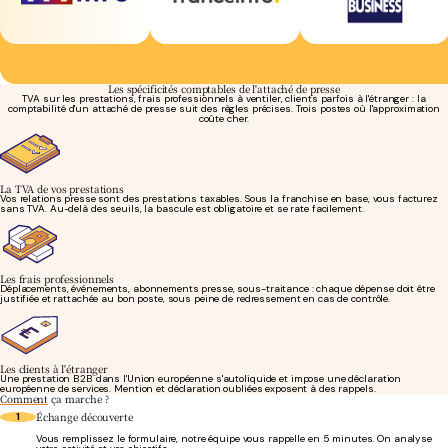
Les spécificités comptables de l'attaché de presse
TVA sur les prestations, frais professionnels à ventiler, clients parfois à l'étranger : la
comptabilité d'un attaché de presse suit des règles précises. Trois postes où l'approximation
coûte cher.
La TVA de vos prestations
Vos relations presse sont des prestations taxables. Sous la franchise en base, vous facturez
sans TVA. Au-delà des seuils, la bascule est obligatoire et se rate facilement.
Les frais professionnels
Déplacements, événements, abonnements presse, sous-traitance : chaque dépense doit être
justifiée et rattachée au bon poste, sous peine de redressement en cas de contrôle.
Les clients à l'étranger
Une prestation B2B dans l'Union européenne s'autoliquide et impose une déclaration
européenne de services. Mention et déclaration oubliées exposent à des rappels.
Comment
ça marche ?
Échange découverte
1
Vous remplissez le formulaire, notre équipe vous rappelle en 5 minutes. On analyse