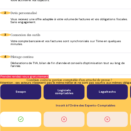
votre activité et vos objectifs.
Devis personnalisé
2
Vous recevez une offre adaptée à votre volume de factures et vos obligations fiscales.
Sans engagement.
Connexion des outils
3
Votre compte bancaire et vos factures sont synchronisés sur Tiime en quelques
minutes.
Pilotage continu
4
Déclarations de TVA, bilan de fin d'année et conseils d'optimisation tout au long de
l'année.
Prendre rendez-vous gratuitement
Combien coûte la gestion comptable d'un attaché de presse ?
Attention : ces acteurs n'exercent pas le même métier et ne sont pas soumis aux mêmes obliga
Logiciels
Swapn
Legaltechs
comptables
Inscrit à l'Ordre des Experts-Comptables