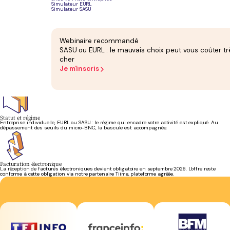
Simulateur EURL
Simulateur SASU
Cotisations sociales
Vos cotisations sont calculées sur le bénéfice et recouvrées par l'URSSAF. Les régularisations
sont anticipées, sans mauvaise surprise en fin d'année.
Webinaire recommandé
SASU ou EURL : le mauvais choix peut vous coûter tr
cher
Je m'inscris
TVA et franchise
Franchise en base ou TVA collectée sur vos prestations : votre régime est suivi, vos
déclarations préparées, la mention d'autoliquidation posée si besoin.
Statut et régime
Entreprise individuelle, EURL ou SASU : le régime qui encadre votre activité est expliqué. Au
dépassement des seuils du micro-BNC, la bascule est accompagnée.
Facturation électronique
La réception de factures électroniques devient obligatoire en septembre 2026. L'offre reste
conforme à cette obligation via notre partenaire Tiime, plateforme agréée.