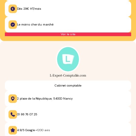
Dès 29€ HT/mois
Le moins cher du marché
Voir le site
L-Expert-Comptable.com
Cabinet comptable
2 place de la République, 54000 Nancy
01 86 76 07 25
4.9/5 Google
+1200 avis