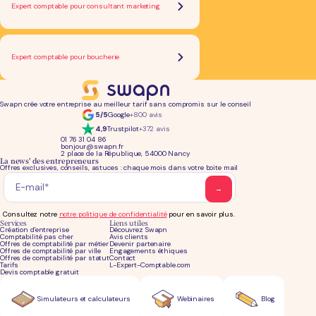
Expert comptable pour consultant marketing
Expert comptable pour boucherie
Swapn crée votre entreprise au meilleur tarif sans compromis sur le conseil
5/5
Google
+800 avis
4,9
Trustpilot
+372 avis
01 76 31 04 86
bonjour@swapn.fr
2 place de la République, 54000 Nancy
La news' des entrepreneurs
Offres exclusives, conseils, astuces : chaque mois dans votre boite mail
Consultez notre
notre politique de confidentialité
pour en savoir plus.
Services
Liens utiles
Création d'entreprise
Découvrez Swapn
Comptabilité pas cher
Avis clients
Offres de comptabilité par métier
Devenir partenaire
Offres de comptabilité par ville
Engagements éthiques
Offres de comptabilité par statut
Contact
Tarifs
L-Expert-Comptable.com
Devis comptable gratuit
Simulateurs et calculateurs
Webinaires
Blog