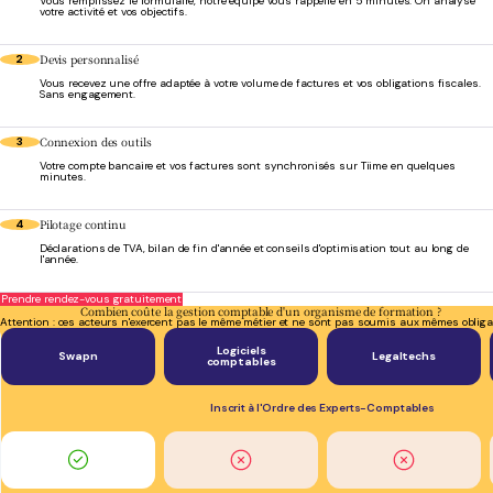
Vous remplissez le formulaire, notre équipe vous rappelle en 5 minutes. On analyse
votre activité et vos objectifs.
Devis personnalisé
2
Vous recevez une offre adaptée à votre volume de factures et vos obligations fiscales.
Sans engagement.
Connexion des outils
3
Votre compte bancaire et vos factures sont synchronisés sur Tiime en quelques
minutes.
Pilotage continu
4
Déclarations de TVA, bilan de fin d'année et conseils d'optimisation tout au long de
l'année.
Prendre rendez-vous gratuitement
Combien coûte la gestion comptable d'un organisme de formation ?
Attention : ces acteurs n'exercent pas le même métier et ne sont pas soumis aux mêmes obliga
Logiciels
Swapn
Legaltechs
comptables
Inscrit à l'Ordre des Experts-Comptables