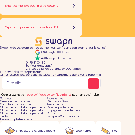
Expert comptable pour maître d'œuvre
Expert comptable pour consultant RH
Swapn crée votre entreprise au meilleur tarif sans compromis sur le conseil
5/5
Google
+800 avis
4,9
Trustpilot
+372 avis
01 76 31 04 86
bonjour@swapn.fr
2 place de la République, 54000 Nancy
La news' des entrepreneurs
Offres exclusives, conseils, astuces : chaque mois dans votre boite mail
Consultez notre
notre politique de confidentialité
pour en savoir plus.
Services
Liens utiles
Création d'entreprise
Découvrez Swapn
Comptabilité pas cher
Avis clients
Offres de comptabilité par métier
Devenir partenaire
Offres de comptabilité par ville
Engagements éthiques
Offres de comptabilité par statut
Contact
Tarifs
L-Expert-Comptable.com
Devis comptable gratuit
Simulateurs et calculateurs
Webinaires
Blog