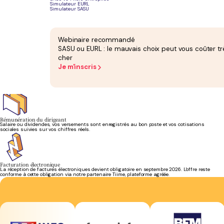
Simulateur EURL
Simulateur SASU
TVA de la formation
L'exonération de vos formations est sécurisée. Les prestations annexes taxables sont
Webinaire recommandé
identifiées et déclarées au bon régime.
SASU ou EURL : le mauvais choix peut vous coûter tr
cher
Je m'inscris
Impôt sur les sociétés
Votre IS est calculé au taux réduit de 15 % jusqu'à 42 500 € de bénéfice, puis 25 % au-delà,
selon vos conditions d'éligibilité.
Rémunération du dirigeant
Salaire ou dividendes, vos versements sont enregistrés au bon poste et vos cotisations
sociales suivies sur vos chiffres réels.
Facturation électronique
La réception de factures électroniques devient obligatoire en septembre 2026. L'offre reste
conforme à cette obligation via notre partenaire Tiime, plateforme agréée.