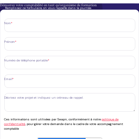
Démarrez votre comptabilité en tant qu'organisme de formation
Remplissez ce formulaire, on vous rappelle dans la journée.
Nom
*
Prénom
*
Numéro de téléphone portable
*
Email
*
Décrivez votre projet et indiquez un créneau de rappel.
Ces informations sont utilisées par Swapn, conformément à notre
politique de
confidentialité
, pour gérer votre demande dans le cadre de votre accompagnement
comptable