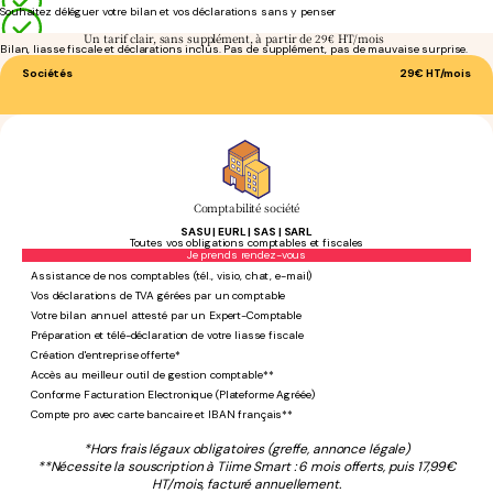
Souhaitez déléguer votre bilan et vos déclarations sans y penser
Un tarif clair, sans supplément, à partir de 29€ HT/mois
Bilan, liasse fiscale et déclarations inclus. Pas de supplément, pas de mauvaise surprise.
Sociétés
29€
HT/mois
Comptabilité société
SASU | EURL | SAS | SARL
Toutes vos obligations comptables et fiscales
Sans engagement
Je prends rendez-vous
Assistance de nos comptables (tél., visio, chat, e-mail)
Vos déclarations de TVA gérées par un comptable
Votre bilan annuel attesté par un Expert-Comptable
Préparation et télé-déclaration de votre liasse fiscale
Création d'entreprise offerte*
Accès au meilleur outil de gestion comptable**
Conforme Facturation Electronique (Plateforme Agréée)
Compte pro avec carte bancaire et IBAN français**
*Hors frais légaux obligatoires (greffe, annonce légale)
**Nécessite la souscription à Tiime Smart : 6 mois offerts, puis 17,99€
HT/mois, facturé annuellement.