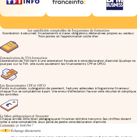
Les spécificités comptables de l'organisme de formation
Exonération à sécuriser, financements à tracer, obligations déclaratives propres au secteur.
Trois postes où l'approximation coûte cher.
L'exonération de TVA formation
L'exonération de TVA tient à une attestation fiscale et à votre déclaration d'activité. Qualiopi ne
joue pas sur la TVA : elle ouvre seulement les financements CPF et OPCO.
Les financements CPF et OPCO
Fonds mutualisés, subrogation de paiement, factures adressées à l'organisme financeur :
chaque flux se comptabilise à part. Une erreur d'affectation fausse votre résultat et complique
les contrôles.
Le bilan pédagogique et financier
Chaque année, votre bilan pédagogique et financier doit être transmis. Ses chiffres doivent
coller à votre comptabilité, sous peine de perdre votre déclaration d'activité.
Comment
ça marche ?
Échange découverte
1