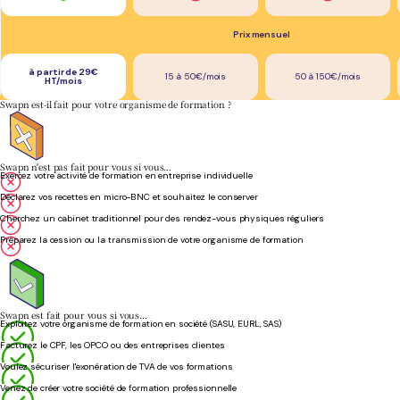
Prix mensuel
à partir de 29€
15 à 50€/mois
50 à 150€/mois
HT/mois
Swapn est-il fait pour votre organisme de formation ?
Swapn n'est pas fait pour vous si vous…
Exercez votre activité de formation en entreprise individuelle
Déclarez vos recettes en micro-BNC et souhaitez le conserver
Cherchez un cabinet traditionnel pour des rendez-vous physiques réguliers
Préparez la cession ou la transmission de votre organisme de formation
Swapn est fait pour vous si vous…
Exploitez votre organisme de formation en société (SASU, EURL, SAS)
Facturez le CPF, les OPCO ou des entreprises clientes
Voulez sécuriser l'exonération de TVA de vos formations
Venez de créer votre société de formation professionnelle