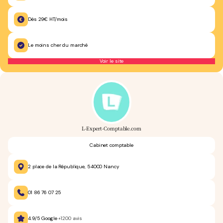
Dès 29€ HT/mois
Le moins cher du marché
Voir le site
L-Expert-Comptable.com
Cabinet comptable
2 place de la République, 54000 Nancy
01 86 76 07 25
4.9/5 Google
+1200 avis