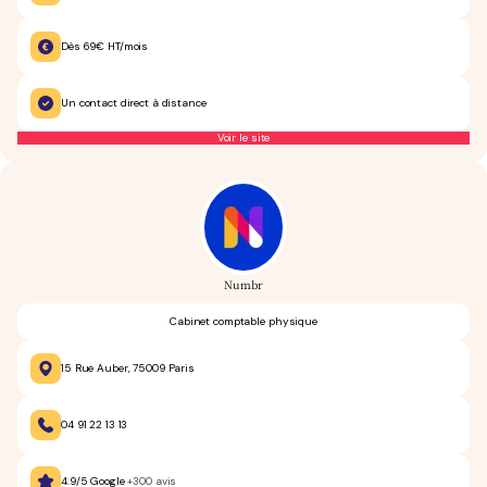
Dès 69€ HT/mois
Un contact direct à distance
Voir le site
Numbr
Cabinet comptable physique
15 Rue Auber, 75009 Paris
04 91 22 13 13
4.9/5 Google
+300 avis