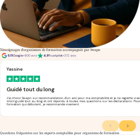
Témoignages d'organismes de formation accompagnés par Swapn
5/5
Google
+800 avis
4,9
Trustpilot
+372 avis
Yassine
Guidé tout du long
J'ai choisi Swapn sur recommandation d'un ami pour ma comptabilité et je ne regrette vraimen
m'ont guidé tout au long et ont répondu à toutes mes questions sur les déclarations. Pou
formation qui débutent, je recommande vivement.
Questions fréquentes sur les experts-comptables pour organisme de formation