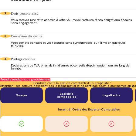
votre activité et vos objectifs.
Devis personnalisé
2
Vous recevez une offre adaptée à votre volume de factures et vos obligations fiscales.
Sans engagement.
Connexion des outils
3
Votre compte bancaire et vos factures sont synchronisés sur Tiime en quelques
minutes.
Pilotage continu
4
Déclarations de TVA, bilan de fin d'année et conseils d'optimisation tout au long de
l'année.
Prendre rendez-vous gratuitement
Combien coûte la gestion comptable d'un graphiste ?
Attention : ces acteurs n'exercent pas le même métier et ne sont pas soumis aux mêmes obliga
Logiciels
Swapn
Legaltechs
comptables
Inscrit à l'Ordre des Experts-Comptables