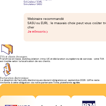
Simulateur EURL
Simulateur SASU
Cotisations sociales
Vos cotisations calculées sur le bénéfice et recouvrées par l'URSSAF sont suivies. Les
Webinaire recommandé
régularisations sont anticipées, sans mauvaise surprise.
SASU ou EURL : le mauvais choix peut vous coûter tr
cher
Je m'inscris
Choix du statut
Entreprise individuelle, EURL ou SASU : les différences fiscales et sociales de chaque statut
vous sont expliquées clairement.
TVA et clients étrangers
Franchise en base, autoliquidation intra-UE et déclaration européenne de services : votre TVA
est traitée selon la localisation de vos clients.
Facturation électronique
La réception de factures électroniques devient obligatoire en septembre 2026. L'offre reste
conforme à cette obligation via notre partenaire Tiime, plateforme agréée.