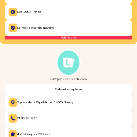
Dès 29€ HT/mois
Le moins cher du marché
Voir le site
L-Expert-Comptable.com
Cabinet comptable
2 place de la République, 54000 Nancy
01 86 76 07 25
4.9/5 Google
+1200 avis