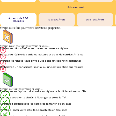
Prix mensuel
à partir de 29€
15 à 50€/mois
50 à 150€/mois
HT/mois
Swapn est-il fait pour votre activité de graphiste ?
Swapn n'est pas fait pour vous si vous…
Exercez en micro-BNC et souhaitez conserver ce régime
Relevez du régime des artistes-auteurs et de la Maison des Artistes
Préférez les rendez-vous physiques dans un cabinet traditionnel
Recherchez un conseil patrimonial ou une optimisation sur mesure
Swapn est fait pour vous si vous…
Exercez en entreprise individuelle au régime de la déclaration contrôlée
Facturez des clients situés à l'étranger et gérez la TVA
Approchez ou dépassez les seuils de la franchise en base
Venez de lancer votre activité de graphiste en freelance