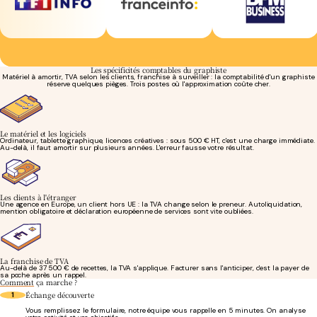
Les spécificités comptables du graphiste
Matériel à amortir, TVA selon les clients, franchise à surveiller : la comptabilité d'un graphiste
réserve quelques pièges. Trois postes où l'approximation coûte cher.
Le matériel et les logiciels
Ordinateur, tablette graphique, licences créatives : sous 500 € HT, c'est une charge immédiate.
Au-delà, il faut amortir sur plusieurs années. L'erreur fausse votre résultat.
Les clients à l'étranger
Une agence en Europe, un client hors UE : la TVA change selon le preneur. Autoliquidation,
mention obligatoire et déclaration européenne de services sont vite oubliées.
La franchise de TVA
Au-delà de 37 500 € de recettes, la TVA s'applique. Facturer sans l'anticiper, c'est la payer de
sa poche après un rappel.
Comment
ça marche ?
Échange découverte
1
Vous remplissez le formulaire, notre équipe vous rappelle en 5 minutes. On analyse