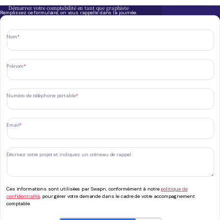
Démarrez votre comptabilité en tant que graphiste
Remplissez ce formulaire, on vous rappelle dans la journée.
Nom
*
Prénom
*
Numéro de téléphone portable
*
Email
*
Décrivez votre projet et indiquez un créneau de rappel.
Ces informations sont utilisées par Swapn, conformément à notre
politique de
confidentialité
, pour gérer votre demande dans le cadre de votre accompagnement
comptable