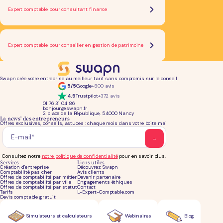
Expert comptable pour consultant finance
Expert comptable pour conseiller en gestion de patrimoine
Swapn crée votre entreprise au meilleur tarif sans compromis sur le conseil
5/5
Google
+800 avis
4,9
Trustpilot
+372 avis
01 76 31 04 86
bonjour@swapn.fr
2 place de la République, 54000 Nancy
La news' des entrepreneurs
Offres exclusives, conseils, astuces : chaque mois dans votre boite mail
Consultez notre
notre politique de confidentialité
pour en savoir plus.
Services
Liens utiles
Création d'entreprise
Découvrez Swapn
Comptabilité pas cher
Avis clients
Offres de comptabilité par métier
Devenir partenaire
Offres de comptabilité par ville
Engagements éthiques
Offres de comptabilité par statut
Contact
Tarifs
L-Expert-Comptable.com
Devis comptable gratuit
Simulateurs et calculateurs
Webinaires
Blog