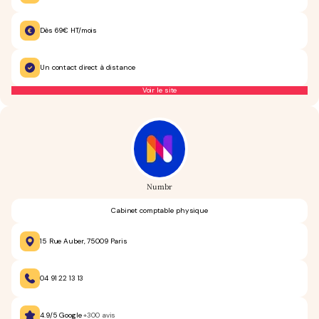
Dès 69€ HT/mois
Un contact direct à distance
Voir le site
Numbr
Cabinet comptable physique
15 Rue Auber, 75009 Paris
04 91 22 13 13
4.9/5 Google
+300 avis