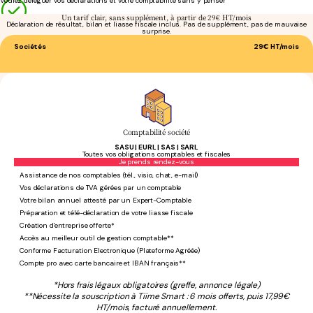
Voulez déléguer vos déclarations et votre comptabilité sans y penser
Un tarif clair, sans supplément, à partir de 29€ HT/mois
Déclaration de résultat, bilan et liasse fiscale inclus. Pas de supplément, pas de mauvaise
surprise.
Sociétés
29€
HT/mois
Comptabilité société
SASU | EURL | SAS | SARL
Toutes vos obligations comptables et fiscales
Sans engagement
Je prends rendez-vous
Assistance de nos comptables (tél., visio, chat, e-mail)
Vos déclarations de TVA gérées par un comptable
Votre bilan annuel attesté par un Expert-Comptable
Préparation et télé-déclaration de votre liasse fiscale
Création d'entreprise offerte*
Accès au meilleur outil de gestion comptable**
Conforme Facturation Electronique (Plateforme Agréée)
Compte pro avec carte bancaire et IBAN français**
*Hors frais légaux obligatoires (greffe, annonce légale)
**Nécessite la souscription à Tiime Smart : 6 mois offerts, puis 17,99€
HT/mois, facturé annuellement.