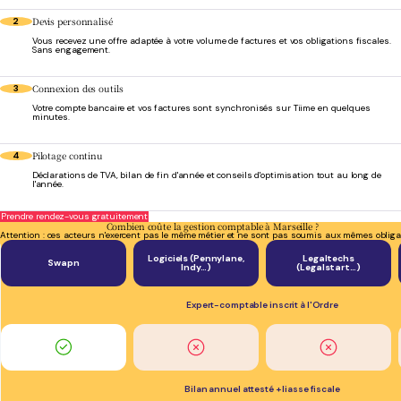
Devis personnalisé
2
Vous recevez une offre adaptée à votre volume de factures et vos obligations fiscales.
Sans engagement.
Connexion des outils
3
Votre compte bancaire et vos factures sont synchronisés sur Tiime en quelques
minutes.
Pilotage continu
4
Déclarations de TVA, bilan de fin d'année et conseils d'optimisation tout au long de
l'année.
Prendre rendez-vous gratuitement
Combien coûte la gestion comptable à Marseille ?
Attention : ces acteurs n'exercent pas le même métier et ne sont pas soumis aux mêmes obliga
Logiciels (Pennylane,
Legaltechs
Swapn
Indy…)
(Legalstart…)
Expert-comptable inscrit à l'Ordre
Bilan annuel attesté + liasse fiscale