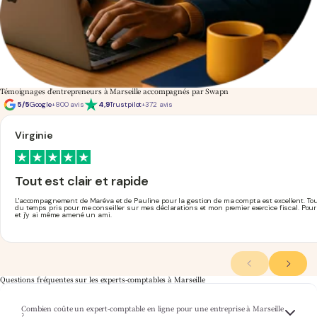
Témoignages d'entrepreneurs à Marseille accompagnés par Swapn
5/5
Google
+800 avis
4,9
Trustpilot
+372 avis
Virginie
Tout est clair et rapide
L'accompagnement de Maréva et de Pauline pour la gestion de ma compta est excellent. Tout e
du temps pris pour me conseiller sur mes déclarations et mon premier exercice fiscal. Pou
et j'y ai même amené un ami.
Questions fréquentes sur les experts-comptables à Marseille
Combien coûte un expert-comptable en ligne pour une entreprise à Marseille
Swapn propose un accompagnement comptable complet à partir de 29€ HT/mois, quelle
?
que soit la taille de votre entreprise à Marseille. Retrouvez toutes les formules sur notre