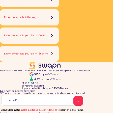
Expert comptable à Besançon
Expert comptable pour Saint-Denis
Expert comptable pour Saint-Étienne
Swapn crée votre entreprise au meilleur tarif sans compromis sur le conseil
5/5
Google
+800 avis
4,9
Trustpilot
+372 avis
01 76 31 04 86
bonjour@swapn.fr
2 place de la République, 54000 Nancy
La news' des entrepreneurs
Offres exclusives, conseils, astuces : chaque mois dans votre boite mail
Consultez notre
notre politique de confidentialité
pour en savoir plus.
Services
Liens utiles