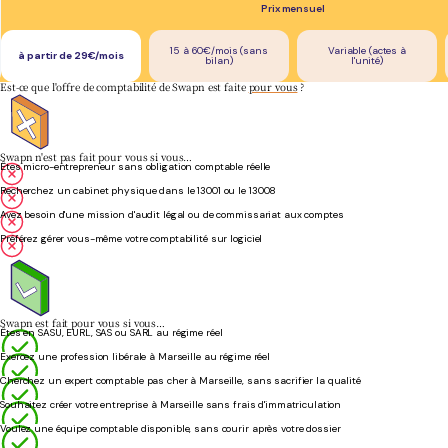
Prix mensuel
15 à 60€/mois (sans
Variable (actes à
à partir de 29€/mois
bilan)
l'unité)
Est-ce que l'offre de comptabilité de Swapn est faite
pour vous
?
Swapn n'est pas fait pour vous si vous…
Êtes micro-entrepreneur sans obligation comptable réelle
Recherchez un cabinet physique dans le 13001 ou le 13008
Avez besoin d'une mission d'audit légal ou de commissariat aux comptes
Préférez gérer vous-même votre comptabilité sur logiciel
Swapn est fait pour vous si vous…
Êtes en SASU, EURL, SAS ou SARL au régime réel
Exercez une profession libérale à Marseille au régime réel
Cherchez un expert comptable pas cher à Marseille, sans sacrifier la qualité
Souhaitez créer votre entreprise à Marseille sans frais d'immatriculation
Voulez une équipe comptable disponible, sans courir après votre dossier