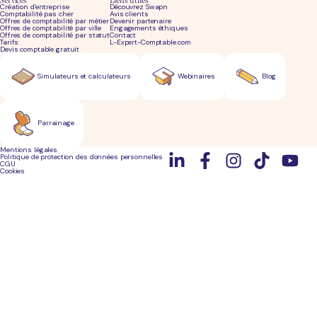
Création d'entreprise
Découvrez Swapn
Comptabilité pas cher
Avis clients
Offres de comptabilité par métier
Devenir partenaire
Offres de comptabilité par ville
Engagements éthiques
Offres de comptabilité par statut
Contact
Tarifs
L-Expert-Comptable.com
Devis comptable gratuit
Simulateurs et calculateurs
Webinaires
Blog
Parrainage
Mentions légales
Politique de protection des données personnelles
CGU
Cookies