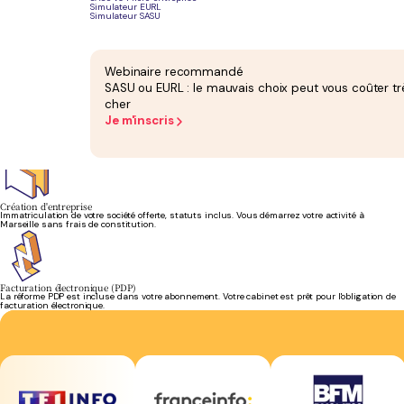
Simulateur EURL
Simulateur SASU
Bilan annuel
Bilan comptable et liasse fiscale inclus dans votre abonnement. Attesté par un expert-
comptable inscrit à l'Ordre.
Webinaire recommandé
SASU ou EURL : le mauvais choix peut vous coûter tr
cher
Je m'inscris
Gestion de la paie
Bulletins de salaire, charges sociales, DSN : la gestion de paie est prise en charge de bout en
bout par votre équipe.
Création d'entreprise
Immatriculation de votre société offerte, statuts inclus. Vous démarrez votre activité à
Marseille sans frais de constitution.
Facturation électronique (PDP)
La réforme PDP est incluse dans votre abonnement. Votre cabinet est prêt pour l'obligation de
facturation électronique.