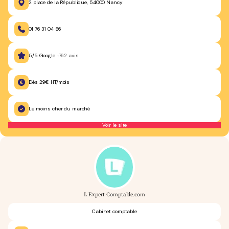
2 place de la République, 54000 Nancy
01 76 31 04 86
5/5 Google
+762 avis
Dès 29€ HT/mois
Le moins cher du marché
Voir le site
L-Expert-Comptable.com
Cabinet comptable