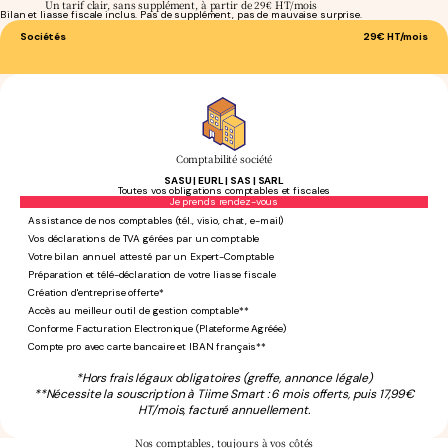
Un tarif clair, sans supplément, à partir de 29€ HT/mois
Bilan et liasse fiscale inclus. Pas de supplément, pas de mauvaise surprise.
Sociétés
29€
HT/mois
Comptabilité société
SASU | EURL | SAS | SARL
Toutes vos obligations comptables et fiscales
Sans engagement
Je prends rendez-vous
Assistance de nos comptables (tél., visio, chat, e-mail)
Vos déclarations de TVA gérées par un comptable
Votre bilan annuel attesté par un Expert-Comptable
Préparation et télé-déclaration de votre liasse fiscale
Création d'entreprise offerte*
Accès au meilleur outil de gestion comptable**
Conforme Facturation Electronique (Plateforme Agréée)
Compte pro avec carte bancaire et IBAN français**
*Hors frais légaux obligatoires (greffe, annonce légale)
**Nécessite la souscription à Tiime Smart : 6 mois offerts, puis 17,99€
HT/mois, facturé annuellement.
Nos comptables,
toujours à vos côtés