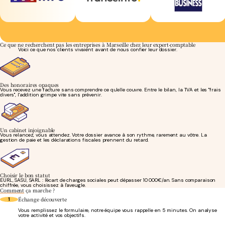
Ce que ne recherchent pas les entreprises à Marseille chez leur expert-comptable
Voici ce que nos clients vivaient avant de nous confier leur dossier.
Des honoraires opaques
Vous recevez une facture sans comprendre ce qu'elle couvre. Entre le bilan, la TVA et les "frais
divers", l'addition grimpe vite sans prévenir.
Un cabinet injoignable
Vous relancez, vous attendez. Votre dossier avance à son rythme, rarement au vôtre. La
gestion de paie et les déclarations fiscales prennent du retard.
Choisir le bon statut
EURL, SASU, SARL : l'écart de charges sociales peut dépasser 10 000€/an. Sans comparaison
chiffrée, vous choisissez à l'aveugle.
Comment
ça marche ?
Échange découverte
1
Vous remplissez le formulaire, notre équipe vous rappelle en 5 minutes. On analyse
votre activité et vos objectifs.