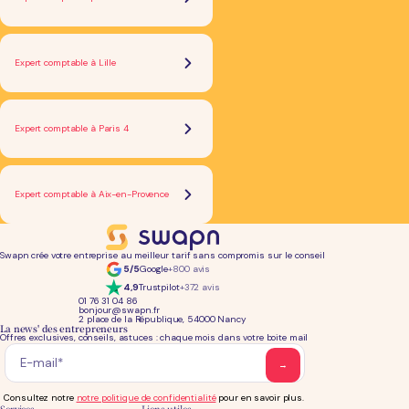
Expert comptable à Lille
Expert comptable à Paris 4
Expert comptable à Aix-en-Provence
Swapn crée votre entreprise au meilleur tarif sans compromis sur le conseil
5/5
Google
+800 avis
4,9
Trustpilot
+372 avis
01 76 31 04 86
bonjour@swapn.fr
2 place de la République, 54000 Nancy
La news' des entrepreneurs
Offres exclusives, conseils, astuces : chaque mois dans votre boite mail
Consultez notre
notre politique de confidentialité
pour en savoir plus.
Services
Liens utiles