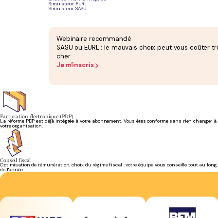
Simulateur EURL
Simulateur SASU
Bilan et liasse fiscale
Bilan annuel attesté et liasse fiscale inclus dans l'abonnement. Aucun supplément en fin
Webinaire recommandé
d'exercice.
SASU ou EURL : le mauvais choix peut vous coûter tr
cher
Je m'inscris
Création d'entreprise offerte
Immatriculation de votre SASU, EURL, SAS ou SARL à Toulouse prise en charge. Frais de greffe
exclus.
Facturation électronique (PDP)
La réforme PDP est déjà intégrée à votre abonnement. Vous êtes conforme sans rien changer à
votre organisation.
Conseil fiscal
Optimisation de rémunération, choix du régime fiscal : votre équipe vous conseille tout au long
de l'année.