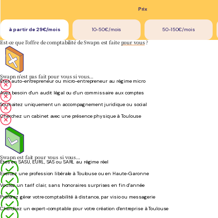
Prix
à partir de 29€/mois
10-50€/mois
50-150€/mois
Est-ce que l'offre de comptabilité de Swapn est faite
pour vous
?
Swapn n'est pas fait pour vous si vous…
Êtes auto-entrepreneur ou micro-entrepreneur au régime micro
Avez besoin d'un audit légal ou d'un commissaire aux comptes
Souhaitez uniquement un accompagnement juridique ou social
Cherchez un cabinet avec une présence physique à Toulouse
Swapn est fait pour vous si vous…
Êtes en SASU, EURL, SAS ou SARL au régime réel
Exercez une profession libérale à Toulouse ou en Haute-Garonne
Voulez un tarif clair, sans honoraires surprises en fin d'année
Préférez gérer votre comptabilité à distance, par visio ou messagerie
Cherchez un expert-comptable pour votre création d'entreprise à Toulouse