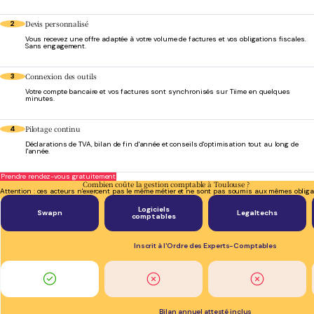
Devis personnalisé
2
Vous recevez une offre adaptée à votre volume de factures et vos obligations fiscales.
Sans engagement.
Connexion des outils
3
Votre compte bancaire et vos factures sont synchronisés sur Tiime en quelques
minutes.
Pilotage continu
4
Déclarations de TVA, bilan de fin d'année et conseils d'optimisation tout au long de
l'année.
Prendre rendez-vous gratuitement
Combien coûte la gestion comptable à Toulouse ?
Attention : ces acteurs n'exercent pas le même métier et ne sont pas soumis aux mêmes obliga
Logiciels
Swapn
Legaltechs
comptables
Inscrit à l'Ordre des Experts-Comptables
Bilan annuel attesté inclus