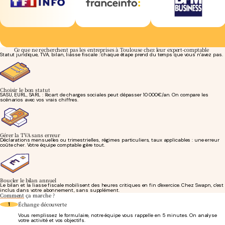
Ce que ne recherchent pas les entreprises à Toulouse chez leur expert-comptable
Statut juridique, TVA, bilan, liasse fiscale : chaque étape prend du temps que vous n'avez pas.
Choisir le bon statut
SASU, EURL, SARL : l'écart de charges sociales peut dépasser 10 000€/an. On compare les
scénarios avec vos vrais chiffres.
Gérer la TVA sans erreur
Déclarations mensuelles ou trimestrielles, régimes particuliers, taux applicables : une erreur
coûte cher. Votre équipe comptable gère tout.
Boucler le bilan annuel
Le bilan et la liasse fiscale mobilisent des heures critiques en fin d'exercice. Chez Swapn, c'est
inclus dans votre abonnement, sans supplément.
Comment
ça marche ?
Échange découverte
1
Vous remplissez le formulaire, notre équipe vous rappelle en 5 minutes. On analyse
votre activité et vos objectifs.