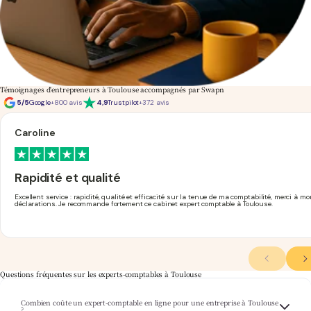
Témoignages d'entrepreneurs à Toulouse accompagnés par Swapn
5/5
Google
+800 avis
4,9
Trustpilot
+372 avis
Caroline
Rapidité et qualité
Excellent service : rapidité, qualité et efficacité sur la tenue de ma comptabilité, merci à
déclarations. Je recommande fortement ce cabinet expert comptable à Toulouse.
Questions fréquentes sur les experts-comptables à Toulouse
Combien coûte un expert-comptable en ligne pour une entreprise à Toulouse
Swapn propose un accompagnement comptable complet à partir de 29€ HT/mois, que
?
votre entreprise soit basée à Toulouse, dans le Capitole ou en périphérie. Consultez notre