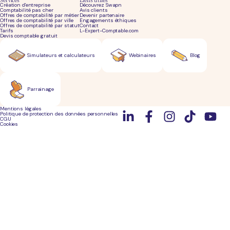
Création d'entreprise
Découvrez Swapn
Comptabilité pas cher
Avis clients
Offres de comptabilité par métier
Devenir partenaire
Offres de comptabilité par ville
Engagements éthiques
Offres de comptabilité par statut
Contact
Tarifs
L-Expert-Comptable.com
Devis comptable gratuit
Simulateurs et calculateurs
Webinaires
Blog
Parrainage
Mentions légales
Politique de protection des données personnelles
CGU
Cookies