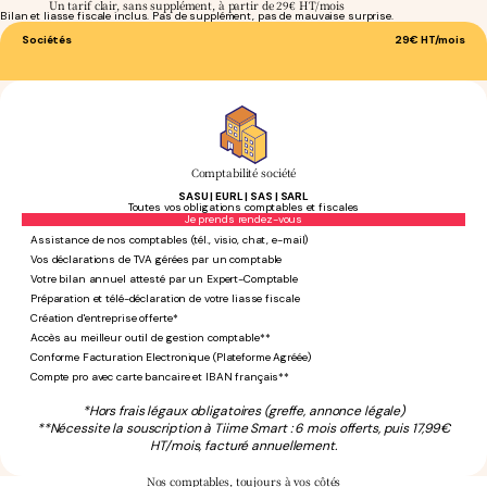
Un tarif clair, sans supplément, à partir de 29€ HT/mois
Bilan et liasse fiscale inclus. Pas de supplément, pas de mauvaise surprise.
Sociétés
29€
HT/mois
Comptabilité société
SASU | EURL | SAS | SARL
Toutes vos obligations comptables et fiscales
Sans engagement
Je prends rendez-vous
Assistance de nos comptables (tél., visio, chat, e-mail)
Vos déclarations de TVA gérées par un comptable
Votre bilan annuel attesté par un Expert-Comptable
Préparation et télé-déclaration de votre liasse fiscale
Création d'entreprise offerte*
Accès au meilleur outil de gestion comptable**
Conforme Facturation Electronique (Plateforme Agréée)
Compte pro avec carte bancaire et IBAN français**
*Hors frais légaux obligatoires (greffe, annonce légale)
**Nécessite la souscription à Tiime Smart : 6 mois offerts, puis 17,99€
HT/mois, facturé annuellement.
Nos comptables,
toujours à vos côtés