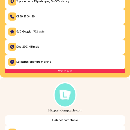
2 place de la République, 54000 Nancy
01 76 31 04 86
5/5 Google
+762 avis
Dès 29€ HT/mois
Le moins cher du marché
Voir le site
L-Expert-Comptable.com
Cabinet comptable