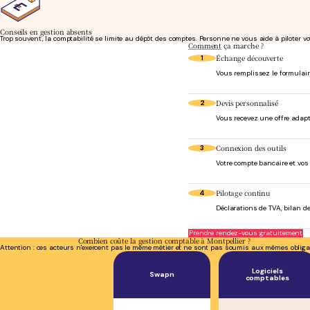
Conseils en gestion absents
Trop souvent, la comptabilité se limite au dépôt des comptes. Personne ne vous aide à piloter votre
Comment
ça marche ?
Échange découverte
1
Vous remplissez le formulaire
Devis personnalisé
2
Vous recevez une offre adapt
Connexion des outils
3
Votre compte bancaire et vo
Pilotage continu
4
Déclarations de TVA, bilan de
Prendre rendez-vous gratuitement
Combien coûte la gestion comptable à Montpellier ?
Attention : ces acteurs n'exercent pas le même métier et ne sont pas soumis aux mêmes obliga
Logiciels
Swapn
comptables