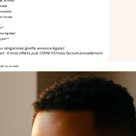
at, e-mail)
table
omptable
e fiscale
e**
rme Agréée)
nçais**
ux obligatoires (greffe, annonce légale)
rt : 6 mois offerts, puis 17,99€ HT/mois, facturé annuellement.
hat ou e-mail.