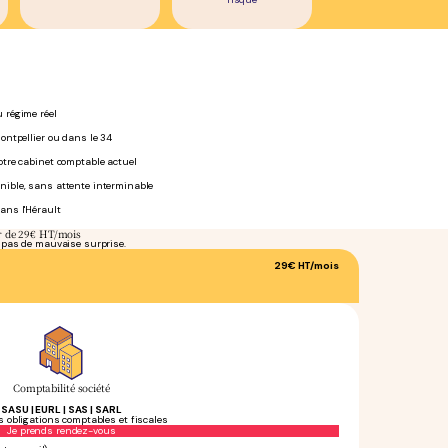
 régime réel
ontpellier ou dans le 34
otre cabinet comptable actuel
nible, sans attente interminable
ans l'Hérault
ir de 29€ HT/mois
, pas de mauvaise surprise.
29€
HT/mois
Comptabilité société
SASU | EURL | SAS | SARL
s obligations comptables et fiscales
Sans engagement
Je prends rendez-vous