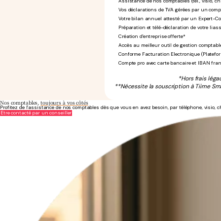
Assistance de nos comptables (tél., visio, ch
Vos déclarations de TVA gérées par un comp
Votre bilan annuel attesté par un Expert-C
Préparation et télé-déclaration de votre liass
Création d'entreprise offerte*
Accès au meilleur outil de gestion comptabl
Conforme Facturation Electronique (Platefo
Compte pro avec carte bancaire et IBAN fra
*Hors frais léga
**Nécessite la souscription à Tiime Sma
Nos comptables,
toujours à vos côtés
Profitez de l’assistance de nos comptables dès que vous en avez besoin, par téléphone, visio, c
Être contacté par un conseiller