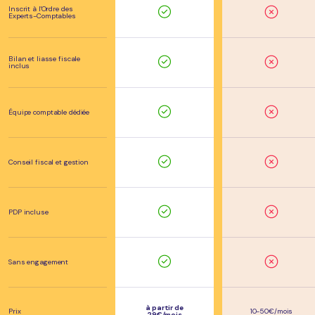
Inscrit à l'Ordre des
Experts-Comptables
Bilan et liasse fiscale
inclus
Équipe comptable dédiée
Conseil fiscal et gestion
PDP incluse
Sans engagement
à partir de
Prix
10-50€/mois
29€/mois