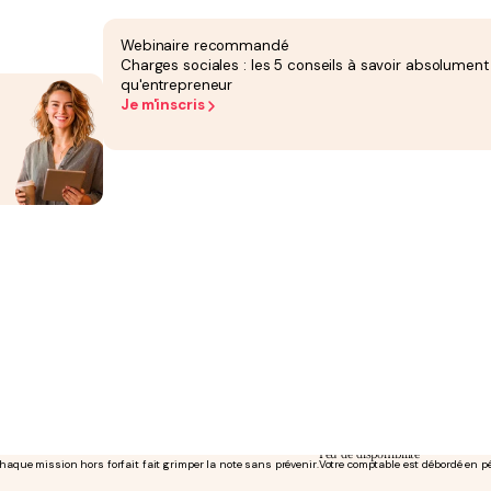
ement concret, pas un simple dépôt de comptes.
Webinaire recommandé
Charges sociales : les 5 conseils à savoir absolument
qu'entrepreneur
Je m'inscris
hez leur expert-comptable
ai expert, trop de dirigeants montpelliérains naviguent à vue.
Peu de disponibilité
aque mission hors forfait fait grimper la note sans prévenir.
Votre comptable est débordé en pé