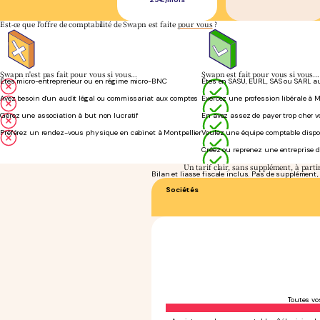
Est-ce que l'offre de comptabilité de Swapn est faite
pour vous
?
Swapn n'est pas fait pour vous si vous…
Swapn est fait pour vous si vous…
Êtes micro-entrepreneur ou en régime micro-BNC
Êtes en SASU, EURL, SAS ou SARL au
Avez besoin d'un audit légal ou commissariat aux comptes
Exercez une profession libérale à M
Gérez une association à but non lucratif
En avez assez de payer trop cher v
Préférez un rendez-vous physique en cabinet à Montpellier
Voulez une équipe comptable dispo
Créez ou reprenez une entreprise d
Un tarif clair, sans supplément, à part
Bilan et liasse fiscale inclus. Pas de supplément
Sociétés
Toutes vo