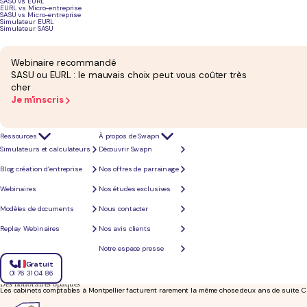
SASU vs EURL
EURL vs Micro-entreprise
SASU vs Micro-entreprise
Conseil fiscal et gestion
Simulateur EURL
Votre équipe vous conseille sur la fiscalité, le pilotage et les choix de gestion. Un accompagn
Simulateur SASU
Webinaire recommandé
SASU ou EURL : le mauvais choix peut vous coûter très
cher
Je m'inscris
Ressources
À propos de Swapn
Simulateurs et calculateurs
Découvrir Swapn
Blog création d’entreprise
Nos offres de parrainage
Webinaires
Nos études exclusives
Modèles de documents
Nous contacter
Ce que ne recherchent pas les entreprises à Montpellier c
Replay Webinaires
Nos avis clients
Entre les cabinets traditionnels hors de prix et les outils en ligne qui ne remplacent pas un vr
Notre espace presse
Gratuit
01 76 31 04 86
Des honoraires opaques
Les cabinets comptables à Montpellier facturent rarement la même chose deux ans de suite. Ch