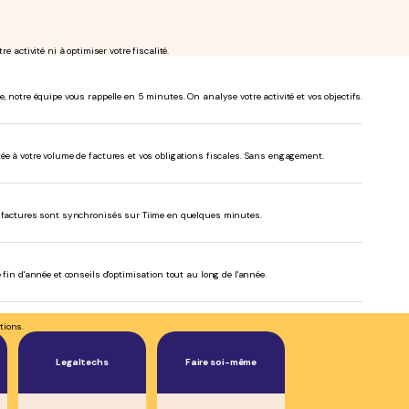
 activité ni à optimiser votre fiscalité.
, notre équipe vous rappelle en 5 minutes. On analyse votre activité et vos objectifs.
ée à votre volume de factures et vos obligations fiscales. Sans engagement.
s factures sont synchronisés sur Tiime en quelques minutes.
 fin d'année et conseils d'optimisation tout au long de l'année.
tions.
Legaltechs
Faire soi-même