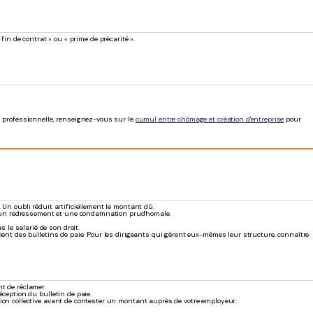
fin de contrat » ou « prime de précarité ».
n professionnelle, renseignez-vous sur le
cumul entre chômage et création d'entreprise
pour
 Un oubli réduit artificiellement le montant dû.
ue un redressement et une condamnation prud'homale.
 le salarié de son droit.
ent des bulletins de paie. Pour les dirigeants qui gèrent eux-mêmes leur structure, connaître
nt de réclamer.
éception du bulletin de paie.
tion collective avant de contester un montant auprès de votre employeur.