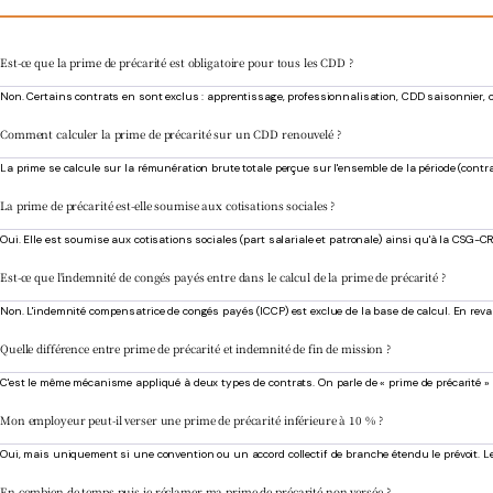
Est-ce que la prime de précarité est obligatoire pour tous les CDD ?
Non. Certains contrats en sont exclus : apprentissage, professionnalisation, CDD saisonnier, 
Comment calculer la prime de précarité sur un CDD renouvelé ?
La prime se calcule sur la rémunération brute totale perçue sur l'ensemble de la période (contrat
La prime de précarité est-elle soumise aux cotisations sociales ?
Oui. Elle est soumise aux cotisations sociales (part salariale et patronale) ainsi qu'à la CSG
Est-ce que l'indemnité de congés payés entre dans le calcul de la prime de précarité ?
Non. L'indemnité compensatrice de congés payés (ICCP) est exclue de la base de calcul. En reva
Quelle différence entre prime de précarité et indemnité de fin de mission ?
C'est le même mécanisme appliqué à deux types de contrats. On parle de « prime de précarité » p
Mon employeur peut-il verser une prime de précarité inférieure à 10 % ?
Oui, mais uniquement si une convention ou un accord collectif de branche étendu le prévoit. Le t
En combien de temps puis-je réclamer ma prime de précarité non versée ?