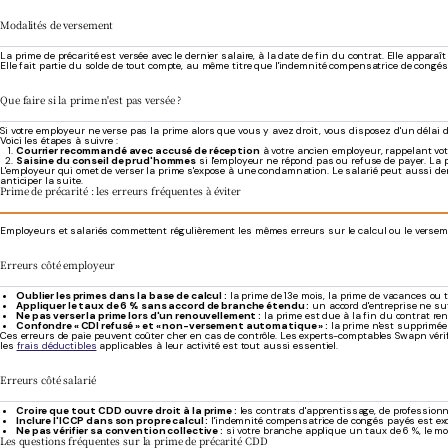
Modalités de versement
La prime de précarité est versée avec le dernier salaire, à la date de fin du contrat. Elle apparaî
Elle fait partie du solde de tout compte, au même titre que l'indemnité compensatrice de congés
Que faire si la prime n'est pas versée ?
Si votre employeur ne verse pas la prime alors que vous y avez droit, vous disposez d'un délai de
Voici les étapes à suivre :
Courrier recommandé avec accusé de réception
à votre ancien employeur, rappelant votre
Saisine du conseil de prud'hommes
si l'employeur ne répond pas ou refuse de payer. La
L'employeur qui omet de verser la prime s'expose à une condamnation. Le salarié peut aussi de
anticiper la suite.
Prime de précarité : les erreurs fréquentes à éviter
Employeurs et salariés commettent régulièrement les mêmes erreurs sur le calcul ou le versement
Erreurs côté employeur
Oublier les primes dans la base de calcul :
la prime de 13e mois, la prime de vacances ou t
Appliquer le taux de 6 % sans accord de branche étendu :
un accord d'entreprise ne su
Ne pas verser la prime lors d'un renouvellement :
la prime est due à la fin du contrat reno
Confondre « CDI refusé » et « non-versement automatique » :
la prime n'est supprimée q
Ces erreurs de paie peuvent coûter cher en cas de contrôle. Les experts-comptables Swapn vérif
les
frais déductibles
applicables à leur activité est tout aussi essentiel.
Erreurs côté salarié
Croire que tout CDD ouvre droit à la prime :
les contrats d'apprentissage, de professionna
Inclure l'ICCP dans son propre calcul :
l'indemnité compensatrice de congés payés est exclu
Ne pas vérifier sa convention collective :
si votre branche applique un taux de 6 %, le mo
Les questions fréquentes sur la prime de précarité CDD