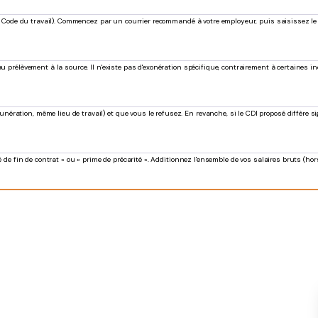
1 du Code du travail). Commencez par un courrier recommandé à votre employeur, puis saisissez l
u prélèvement à la source. Il n'existe pas d'exonération spécifique, contrairement à certaines i
ration, même lieu de travail) et que vous le refusez. En revanche, si le CDI proposé diffère si
é de fin de contrat » ou « prime de précarité ». Additionnez l'ensemble de vos salaires bruts (ho