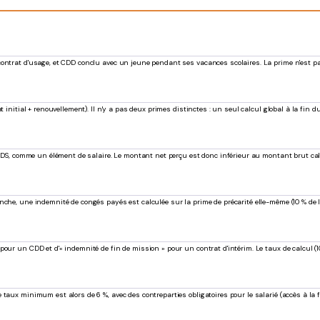
contrat d'usage, et CDD conclu avec un jeune pendant ses vacances scolaires. La prime n'est p
 initial + renouvellement). Il n'y a pas deux primes distinctes : un seul calcul global à la fin d
-CRDS, comme un élément de salaire. Le montant net perçu est donc inférieur au montant brut cal
nche, une indemnité de congés payés est calculée sur la prime de précarité elle-même (10 % de l
our un CDD et d'« indemnité de fin de mission » pour un contrat d'intérim. Le taux de calcul (10
aux minimum est alors de 6 %, avec des contreparties obligatoires pour le salarié (accès à la fo