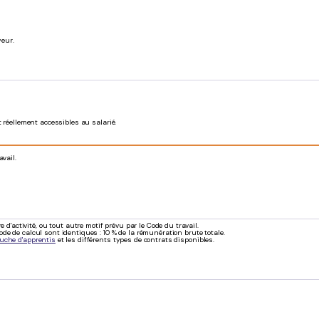
yeur.
t réellement accessibles au salarié.
vail.
'activité, ou tout autre motif prévu par le Code du travail.
ode de calcul sont identiques : 10 % de la rémunération brute totale.
auche d'apprentis
et les différents types de contrats disponibles.