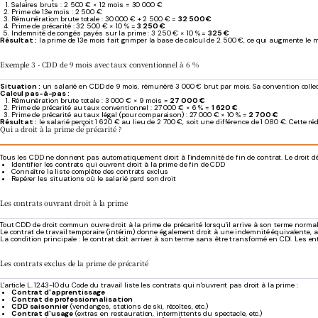
Salaires bruts : 2 500 € × 12 mois = 30 000 €
Prime de 13e mois : 2 500 €
Rémunération brute totale : 30 000 € + 2 500 € =
32 500 €
Prime de précarité : 32 500 € × 10 % =
3 250 €
Indemnité de congés payés sur la prime : 3 250 € × 10 % =
325 €
Résultat :
la prime de 13e mois fait grimper la base de calcul de 2 500 €, ce qui augmente le m
Exemple 3 - CDD de 9 mois avec taux conventionnel à 6 %
Situation :
un salarié en CDD de 9 mois, rémunéré 3 000 € brut par mois. Sa convention colle
Calcul pas-à-pas :
Rémunération brute totale : 3 000 € × 9 mois =
27 000 €
Prime de précarité au taux conventionnel : 27 000 € × 6 % =
1 620 €
Prime de précarité au taux légal (pour comparaison) : 27 000 € × 10 % =
2 700 €
Résultat :
le salarié perçoit 1 620 € au lieu de 2 700 €, soit une différence de 1 080 €. Cette r
Qui a droit à la prime de précarité ?
Tous les CDD ne donnent pas automatiquement droit à l'indemnité de fin de contrat. Le droit dé
Identifier les contrats qui ouvrent droit à la prime de fin de CDD
Connaître la liste complète des contrats exclus
Repérer les situations où le salarié perd son droit
Les contrats ouvrant droit à la prime
Tout CDD de droit commun ouvre droit à la prime de précarité lorsqu'il arrive à son terme norma
Le contrat de travail temporaire (intérim) donne également droit à une indemnité équivalente, ap
La condition principale : le contrat doit arriver à son terme sans être transformé en CDI. Les e
Les contrats exclus de la prime de précarité
L'article L. 1243-10 du Code du travail liste les contrats qui n'ouvrent pas droit à la prime :
Contrat d'apprentissage
Contrat de professionnalisation
CDD saisonnier
(vendanges, stations de ski, récoltes, etc.)
Contrat d'usage
(extras en restauration, intermittents du spectacle, etc.)