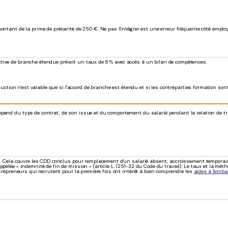
ontant de la prime de précarité de 250 €. Ne pas l'intégrer est une erreur fréquente côté emplo
ctive de branche étendue prévoit un taux de 6 % avec accès à un bilan de compétences.
éduction n'est valable que si l'accord de branche est étendu et si les contreparties formation son
pend du type de contrat, de son issue et du comportement du salarié pendant la relation de tra
l. Cela couvre les CDD conclus pour remplacement d'un salarié absent, accroissement temporaire d
pelée « indemnité de fin de mission » (article L. 1251-32 du Code du travail). Le taux et la méth
ntrepreneurs qui recrutent pour la première fois ont intérêt à bien comprendre les
aides à l'emb