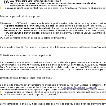
CUI-CAE / Parcours Emploi Compétences (PEC)
CDD conclu avec un jeune pendant ses vacances scolaires ou universitaires
CDD qui se poursuit par un CDI
chez le même employeur
Bon à savoir :
Si votre contrat figure dans cette liste, l'employeur n'a aucune obligation de
Les cas de perte du droit à la prime
Même avec un CDD de droit commun, le salarié perd son droit à la prime dans quatre situations
Rupture anticipée à l'initiative du salarié :
si vous quittez le poste avant le terme du CD
Faute grave ou faute lourde du salarié :
l'employeur qui rompt le contrat pour faute grave
Force majeure :
un événement imprévisible et irrésistible (incendie détruisant l'entreprise,
Refus d'un CDI pour un emploi similaire :
si l'employeur vous propose un CDI aux mêmes con
la prime.
Quel est le régime social et fiscal de la prime de précarité ?
La prime de précarité n'est pas un « bonus net ». Elle subit les mêmes prélèvements qu'un salai
Cotisations sociales sur la prime de précarité
La prime est soumise aux cotisations sociales, part salariale et part patronale, exactement co
Concrètement, le montant net perçu par le salarié est inférieur d'environ 20 % à 25 % au monta
Pour l'employeur, la prime alourdit aussi le coût total de fin de contrat : aux 10 % de prime bru
Pour sécuriser le traitement social et fiscal de vos fins de CDD, un cabinet comme Swapn peut
Imposition de la prime à l'impôt sur le revenu
La prime de précarité est intégralement imposable à l'impôt sur le revenu, dans la catégorie «
revenus, vous pouvez consulter les informations sur la
flat tax et le barème progressif
.
Il n'existe aucune exonération spécifique pour cette indemnité de fin de contrat, contrairement
Bon à savoir :
Le montant brut de votre prime de précarité et le montant net que vous perc
Quand et comment est versée la prime de précarité ?
Le versement de la prime suit des règles précises. Voici ce que vous devez vérifier sur votre de