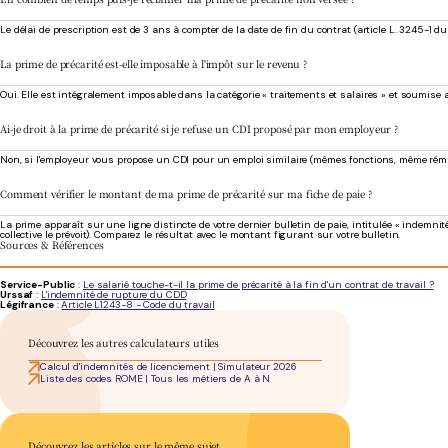
Le délai de prescription est de 3 ans à compter de la date de fin du contrat (article L. 3245-
La prime de précarité est-elle imposable à l'impôt sur le revenu ?
Oui. Elle est intégralement imposable dans la catégorie « traitements et salaires » et soumise a
Ai-je droit à la prime de précarité si je refuse un CDI proposé par mon employeur ?
Non, si l'employeur vous propose un CDI pour un emploi similaire (mêmes fonctions, même rémuné
Comment vérifier le montant de ma prime de précarité sur ma fiche de paie ?
La prime apparaît sur une ligne distincte de votre dernier bulletin de paie, intitulée « indemnit
collective le prévoit). Comparez le résultat avec le montant figurant sur votre bulletin.
Sources & Références
Service-Public
:
Le salarié touche-t-il la prime de précarité à la fin d'un contrat de travail ?
Urssaf
:
L'indemnité de rupture du CDD
Légifrance
:
Article L1243-8 - Code du travail
Découvrez les autres calculateurs utiles
Calcul d'indemnités de licenciement | Simulateur 2026
Liste des codes ROME | Tous les métiers de A à N
Découvrez les articles sur le même sujet