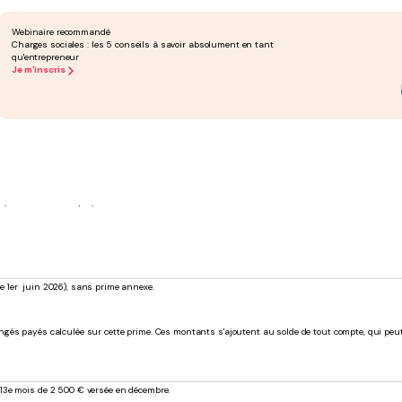
Aucune condition particulière
Webinaire recommandé
Aucune
Charges sociales : les 5 conseils à savoir absolument en tant
qu'entrepreneur
3 000 €
Je m'inscris
de branche étendu et que les contreparties formation sont effectivement mises en place. Sans ces 
çue sur l'ensemble de la période : contrat initial + renouvellement. Il n'y a qu'un seul calcul, e
parés), chaque contrat donne droit à sa propre prime. La distinction entre renouvellement et 
soyez salarié ou employeur.
e 1er juin 2026), sans prime annexe.
e congés payés calculée sur cette prime. Ces montants s'ajoutent au solde de tout compte, qui pe
13e mois de 2 500 € versée en décembre.