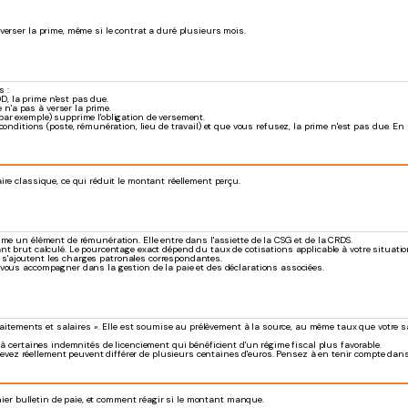
 verser la prime, même si le contrat a duré plusieurs mois.
 :
D, la prime n'est pas due.
 n'a pas à verser la prime.
 par exemple) supprime l'obligation de versement.
ditions (poste, rémunération, lieu de travail) et que vous refusez, la prime n'est pas due. En 
re classique, ce qui réduit le montant réellement perçu.
mme un élément de rémunération. Elle entre dans l'assiette de la CSG et de la CRDS.
nt brut calculé. Le pourcentage exact dépend du taux de cotisations applicable à votre situatio
te s'ajoutent les charges patronales correspondantes.
 vous accompagner dans la gestion de la paie et des déclarations associées.
 traitements et salaires ». Elle est soumise au prélèvement à la source, au même taux que votre
 à certaines indemnités de licenciement qui bénéficient d'un régime fiscal plus favorable.
evez réellement peuvent différer de plusieurs centaines d'euros. Pensez à en tenir compte dans
rnier bulletin de paie, et comment réagir si le montant manque.