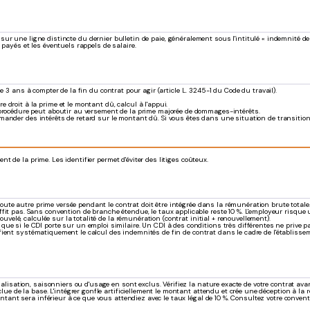
t sur une ligne distincte du dernier bulletin de paie, généralement sous l'intitulé « indemnité de 
 payés et les éventuels rappels de salaire.
 3 ans à compter de la fin du contrat pour agir (article L. 3245-1 du Code du travail).
 droit à la prime et le montant dû, calcul à l'appui.
 procédure peut aboutir au versement de la prime majorée de dommages-intérêts.
mander des intérêts de retard sur le montant dû. Si vous êtes dans une situation de transitio
 de la prime. Les identifier permet d'éviter des litiges coûteux.
oute autre prime versée pendant le contrat doit être intégrée dans la rémunération brute totale.
ffit pas. Sans convention de branche étendue, le taux applicable reste 10 %. L'employeur risq
uvelé, calculée sur la totalité de la rémunération (contrat initial + renouvellement).
ue si le CDI porte sur un emploi similaire. Un CDI à des conditions très différentes ne prive pas
ient systématiquement le calcul des indemnités de fin de contrat dans le cadre de l'établissem
lisation, saisonniers ou d'usage en sont exclus. Vérifiez la nature exacte de votre contrat ava
e de la base. L'intégrer gonfle artificiellement le montant attendu et crée une déception à la r
ntant sera inférieur à ce que vous attendiez avec le taux légal de 10 %. Consultez votre conven