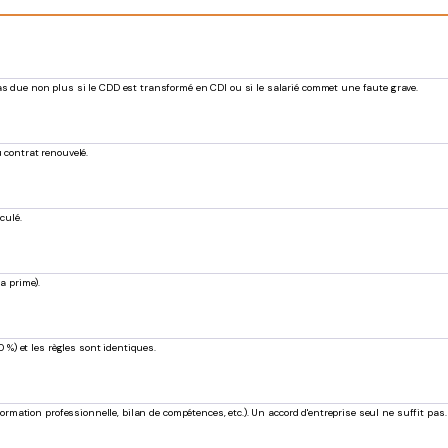
as due non plus si le CDD est transformé en CDI ou si le salarié commet une faute grave.
u contrat renouvelé.
culé.
a prime).
 %) et les règles sont identiques.
rmation professionnelle, bilan de compétences, etc.). Un accord d'entreprise seul ne suffit pas.