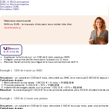
EURL vs Micro-entreprise
Conditions d'application
SASU vs Micro-entreprise
Simulateur EURL
Simulateur SASU
Contreparties pour le salarié
Exemple sur 30 000 € brut
Webinaire recommandé
Si votre convention collective prévoit un taux de 6 %, vérifiez que l'accord est bien un accord 
SASU ou EURL : le mauvais choix peut vous coûter très cher
Je m'inscris
Cas particulier du renouvellement de CDD
Quand un CDD est renouvelé, la prime de précarité se calcule sur la rémunération brute totale per
En revanche, si un employeur conclut plusieurs CDD successifs distincts (avec des contrats sé
congés et jours fériés
est un autre volet à maîtriser pour sécuriser la fin de contrat.
Exemples de calcul de la prime de précarité
Gratuit
01 76 31 04 86
Trois scénarios concrets pour vérifier votre calcul d'indemnité de fin de contrat CDD, que vous 
Appliquer la formule sur un CDD de 6 mois payé au SMIC
Intégrer une prime de 13e mois dans la base sur 12 mois
Mesurer l'écart entre le taux légal et le taux conventionnel de 6 %
Exemple 1 - CDD de 6 mois au SMIC
Situation :
un salarié en CDD de 6 mois, rémunéré au SMIC brut mensuel (1 867,02 € depuis l
Calcul pas-à-pas :
Rémunération brute totale : 1 867,02 € × 6 mois =
11 202,12 €
Prime de précarité : 11 202,12 € × 10 % =
1 120,21 €
Indemnité de congés payés sur la prime : 1 120, 12 € × 10 % =
112,01 €
Résultat :
le salarié perçoit 1 120,21 € brut de prime de précarité, plus 112,01 € d'indemnité d
Exemple 2 - CDD de 12 mois avec primes
Situation :
un salarié en CDD de 12 mois, rémunéré 2 500 € brut par mois, avec une prime de 
Calcul pas-à-pas :