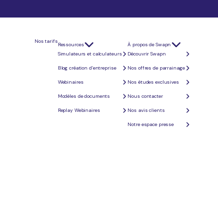
bruts sur toute la période.
à 25 % après cotisations.
Nos tarifs
Ressources
À propos de Swapn
t exact.
Simulateurs et calculateurs
Découvrir Swapn
Blog création d’entreprise
Nos offres de parrainage
Webinaires
Nos études exclusives
Modèles de documents
Nous contacter
Replay Webinaires
Nos avis clients
et du salarié
dans le cadre d'un contrat de travail, il est utile de s'y référer dès la rédaction du
Notre espace presse
mnité de fin de mission » pour un contrat de travail temporaire.
onvention ou un accord d'entreprise ou d'établissement le prévoit (Article L. 1243-9 du Code du
fiantes, etc.
Taux conventionnel
6 % minimum
Convention ou accord de branche étendu