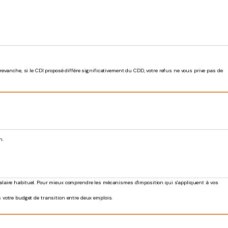
revanche, si le CDI proposé diffère significativement du CDD, votre refus ne vous prive pas de
n.
 salaire habituel. Pour mieux comprendre les mécanismes d'imposition qui s'appliquent à vos
 votre budget de transition entre deux emplois.