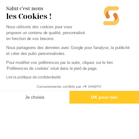
Salut c'est nous
les Cookies !
Nous utilisons des cookies pour vous
proposer un contenu de qualité, personnalisé
en fonction de vos besoins.
Nous partageons des données avec Google pour l'analyse, la publicité
et créer des pubs personnalisées.
Pour modifier vos préférences par la suite, cliquez sur le lien
Logiciel comptable
'Préférences de cookies' situé dans le pied de page.
Top 10 - Meilleurs logiciels de comptabilité en 2026
Lire la politique de confidentialité
Consentements certifiés par
Créer mon entreprise - 0€
Swapn crée votre entreprise au meilleur tarif sans compromis sur le conseil
5/5
Google
+800 avis
Je choisis
OK pour moi
4,9
Trustpilot
+372 avis
Plateforme de Gestion du Consentement : Personnalisez vos Options
01 76 31 04 86
Axeptio consent
bonjour@swapn.fr
Notre plateforme vous permet d'adapter et de gérer vos paramètres de confidentialité, en garantiss
2 place de la République, 54000 Nancy
La news' des entrepreneurs
Offres exclusives, conseils, astuces : chaque mois dans votre boite mail