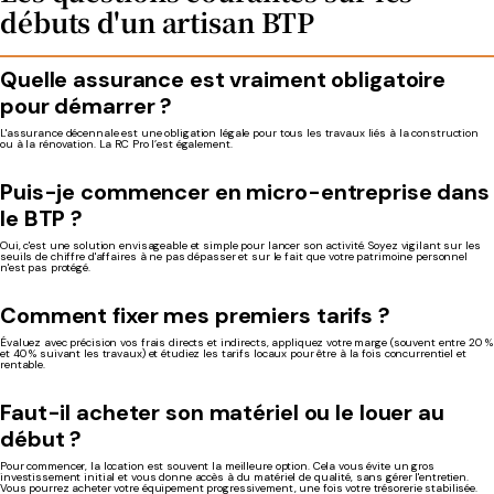
débuts d'un artisan BTP
Quelle assurance est vraiment obligatoire
pour démarrer ?
L'assurance décennale est une obligation légale pour tous les travaux liés à la construction
ou à la rénovation. La RC Pro l’est également.
Puis-je commencer en micro-entreprise dans
le BTP ?
Oui, c'est une solution envisageable et simple pour lancer son activité. Soyez vigilant sur les
seuils de chiffre d'affaires à ne pas dépasser et sur le fait que votre patrimoine personnel
n'est pas protégé.
Comment fixer mes premiers tarifs ?
Évaluez avec précision vos frais directs et indirects, appliquez votre marge (souvent entre 20 %
et 40 % suivant les travaux) et étudiez les tarifs locaux pour être à la fois concurrentiel et
rentable.
Faut-il acheter son matériel ou le louer au
début ?
Pour commencer, la location est souvent la meilleure option. Cela vous évite un gros
investissement initial et vous donne accès à du matériel de qualité, sans gérer l'entretien.
Vous pourrez acheter votre équipement progressivement, une fois votre trésorerie stabilisée.