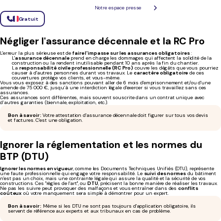
une crédibilité parfois réduite auprès des partenaires, ainsi que des plafonds de chiffre
Notre espace presse
d’affaires restrictifs peuvent freiner le développement de l’activité.
Il est donc
fortement recommandé de faire un point avec un expert
pour s’assurer de
Gratuit
partir sur le bon statut dès le début. Nous mettons également à disposition un
simulateur de
statut juridique en ligne
.
Négliger l'assurance décennale et la RC Pro
L'erreur la plus sérieuse est de
faire l'impasse sur les assurances obligatoires
:
L'
assurance décennale
prend en charge les dommages qui affectent la solidité de la
construction ou la rendent inutilisable pendant 10 ans après la fin du chantier.
La
responsabilité civile professionnelle (RC Pro)
couvre les dégâts que vous pourriez
causer à d'autres personnes durant vos travaux. Le
caractère obligatoire
de ces
couvertures protège vos clients, et vous-même.
Vous vous exposez à des sanctions pouvant aller de 6 mois d'emprisonnement et/ou d'une
amende de 75 000 €, jusqu’à une interdiction légale d'exercer si vous travaillez sans ces
assurances.
Ces assurances sont différentes, mais souvent souscrite dans un contrat unique avec
d’autres garanties (biennale, exploitation, etc.).
Bon à savoir :
Votre attestation d'assurance décennale doit figurer sur tous vos devis
et factures. C'est une obligation.
Ignorer la réglementation et les normes du
BTP (DTU)
Ignorer les normes en vigueur
, comme les Documents Techniques Unifiés (DTU), représente
une faute professionnelle qui engage votre responsabilité. Le
suivi des normes
du bâtiment
n'est pas un choix, mais une contrainte légale qui assure la qualité et la sécurité de vos
constructions. Ces "règles de l'art", ou
DTU
, précisent la bonne manière de réaliser les travaux.
Ne pas les suivre peut provoquer des malfaçons et vous entraîner dans des
conflits
coûteux
où votre manquement sera simple à démontrer pour un expert.
Bon à savoir :
Même si les DTU ne sont pas toujours d'application obligatoire, ils
servent de référence aux experts et aux tribunaux en cas de problème.