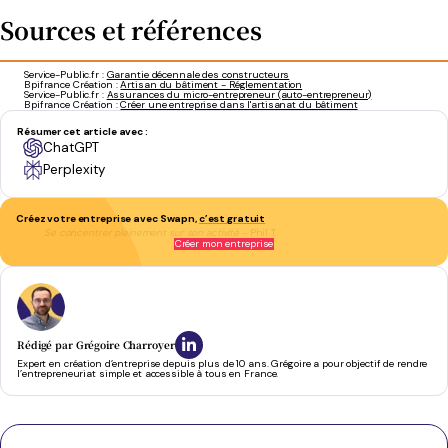
Sources et références
Service-Public.fr :
Garantie décennale des constructeurs
Bpifrance Création :
Artisan du bâtiment - Réglementation
Service-Public.fr :
Assurances du micro-entrepreneur (auto-entrepreneur)
Bpifrance Création :
Créer une entreprise dans l'artisanat du bâtiment
Résumer cet article avec :
ChatGPT
Perplexity
Créez votre entreprise avec Swapn,
c’est gratuit
Se concentrer pleinement sur son activité
- Phil T.
Créer mon entreprise
Rédigé par
Grégoire Charroyer
Expert en création d’entreprise depuis plus de 10 ans. Grégoire a pour objectif de rendre
l’entrepreneuriat simple et accessible à tous en France.