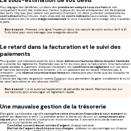
Pour dégager des bénéfices, un devis doit
prendre en compte tous vos frais
et non
uniquement le coût des matériaux. L'erreur typique du nouvel entrepreneur est de proposer
des tarifs trop bas pour obtenir ses premiers chantiers. Un devis juste doit comprendre les
coûts directs
(fournitures, main-d’œuvre), les
coûts indirects
(assurances, véhicule,
abonnements, etc.) et votre
marge commerciale
. Si vous travaillez sans marge, vous travaillez
à perte.
Bon à savoir :
Prévoyez une ligne "imprévus" dans vos calculs de coûts autour de 5 à 10
% du total pour vous ménager une marge de sécurité.
Le retard dans la facturation et le suivi des
paiements
Pour garder une trésorerie positive, vous devez
éditer vos factures dès la mission terminée
et surveiller les règlements. N'attendez pas la fin du mois pour la facturation. Une facturation
rapide accélère le paiement. Indiquez clairement vos
conditions de règlement
sur vos devis
et factures (acompte, solde à la livraison...). Si un paiement est en retard, n'hésitez pas à
intervenir : une
relance courtoise mais ferme
est nécessaire pour éviter que les impayés ne
s'entassent.
Il existe des logiciels de gestion comme
Tiime
qui vous permettent de gérer simplement le suivi
de votre facturation et vos relances clients.
Bon à savoir :
La loi autorise l'application de pénalités de retard. Mentionnez-les sur
vos factures pour encourager un règlement rapide.
Une mauvaise gestion de la trésorerie
Bien gérer sa trésorerie signifie
connaître votre situation financière à tout moment
et
prévoir les dépenses à venir. La première action à mener est d'ouvrir un
compte bancaire
séparé
pour votre activité, y compris en micro-entreprise. Il convient ensuite de mettre en
place un suivi facile de vos flux :
Contrôlez vos entrées et sorties d'argent
chaque semaine.
Mettez de l'argent de côté pour vos charges
: prélevez un pourcentage sur chaque