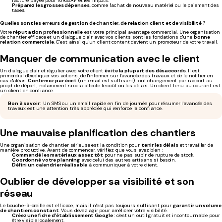
facture payée pour l'URSSAF et les impôts.
Préparez les grosses dépenses
, comme l'achat de nouveau matériel ou le paiement des
taxes.
Quelles sont les erreurs de gestion de chantier, de relation client et de visibilité ?
Votre
réputation professionnelle
est votre principal avantage commercial. Une organisation
de chantier efficace et un dialogue clair avec vos clients sont les fondations d'une
bonne
relation commerciale
. C'est ainsi qu'un client content devient un promoteur de votre travail.
Manquer de communication avec le client
Un dialogue clair et régulier avec votre client
évite la plupart des désaccords
. Il est
primordial d'expliquer vos actions, de l'informer sur l'avancée des travaux et de le notifier en
cas d'aléas.
Confirmez par écrit
(un email est suffisant) tout changement par rapport au
projet de départ, notamment si cela affecte le coût ou les délais. Un client tenu au courant est
un client en confiance.
Bon à savoir :
Un SMS ou un email rapide en fin de journée pour résumer l'avancée des
travaux est une attention très appréciée qui renforce la confiance.
Une mauvaise planification des chantiers
Une organisation de chantier sérieuse est la condition pour
tenir les délais
et travailler de
manière productive. Avant de commencer, vérifiez que vous avez bien :
Commandé les matériaux assez tôt
pour ne pas subir de rupture de stock.
Coordonné votre planning
avec celui des autres artisans si besoin.
Défini un calendrier réalisable
à communiquer à votre client.
Oublier de développer sa visibilité et son
réseau
Le bouche-à-oreille est efficace, mais il n'est pas toujours suffisant pour
garantir un volume
de chantiers constant
. Vous devez agir pour améliorer votre visibilité.
Créez une fiche d'établissement Google
: c'est un outil gratuit et incontournable pour
être visible localement.