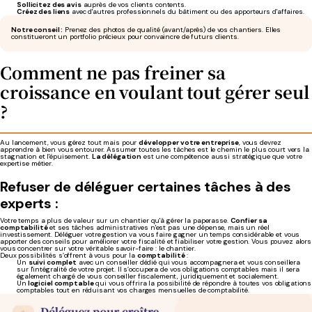
Sollicitez des avis
auprès de vos clients contents.
Créez des liens
avec d'autres professionnels du bâtiment ou des apporteurs d'affaires.
Notre conseil :
Prenez des photos de qualité (avant/après) de vos chantiers. Elles
constitueront un portfolio précieux pour convaincre de futurs clients.
Comment ne pas freiner sa
croissance en voulant tout gérer seul
?
Au lancement, vous gérez tout mais pour
développer votre entreprise
, vous devrez
apprendre à bien vous entourer. Assumer toutes les tâches est le chemin le plus court vers la
stagnation et l'épuisement.
La délégation
est une compétence aussi stratégique que votre
expertise métier.
Refuser de déléguer certaines tâches à des
experts :
Votre temps a plus de valeur sur un chantier qu'à gérer la paperasse.
Confier sa
comptabilité
et ses tâches administratives n'est pas une dépense, mais un réel
investissement. Déléguer votre gestion va vous faire gagner un temps considérable et vous
apporter des conseils pour améliorer votre fiscalité et fiabiliser votre gestion. Vous pouvez alors
vous concentrer sur votre véritable savoir-faire : le chantier.
Deux possibilités s’offrent à vous pour la
comptabilité
:
Un
suivi complet
avec un conseiller dédié qui vous accompagnera et vous conseillera
sur l'intégralité de votre projet. Il s’occupera de vos obligations comptables mais il sera
également chargé de vous conseiller fiscalement, juridiquement et socialement.
Un
logiciel comptable
qui vous offrira la possibilité de répondre à toutes vos obligations
comptables tout en réduisant vos charges mensuelles de comptabilité.