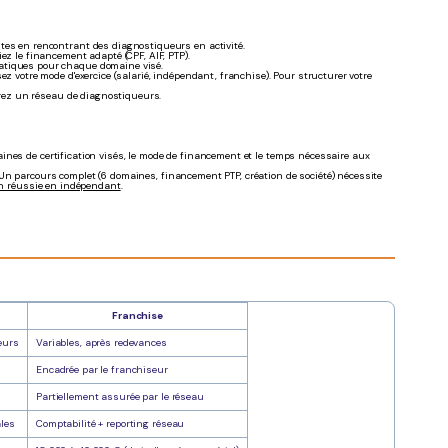
ntes en rencontrant des diagnostiqueurs en activité.
iez le financement adapté (CPF, AIF, PTP).
ratiques pour chaque domaine visé.
ez votre mode d'exercice (salarié, indépendant, franchise). Pour structurer votre
égrez un réseau de diagnostiqueurs.
ines de certification visés, le mode de financement et le temps nécessaire aux
Un parcours complet (6 domaines, financement PTP, création de société) nécessite
on réussie en indépendant
.
Franchise
eurs
Variables, après redevances
Encadrée par le franchiseur
Partiellement assurée par le réseau
ales
Comptabilité + reporting réseau