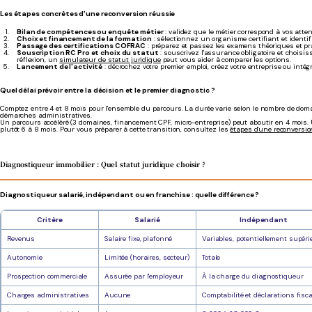
Les étapes concrètes d'une reconversion réussie
Bilan de compétences ou enquête métier
: validez que le métier correspond à vos atte
Choix et financement de la formation
: sélectionnez un organisme certifiant et identif
Passage des certifications COFRAC
: préparez et passez les examens théoriques et p
Souscription RC Pro et choix du statut
: souscrivez l'assurance obligatoire et choisiss
réflexion, un
simulateur de statut juridique
peut vous aider à comparer les options.
Lancement de l'activité
: décrochez votre premier emploi, créez votre entreprise ou int
Quel délai prévoir entre la décision et le premier diagnostic ?
Comptez entre 4 et 8 mois pour l'ensemble du parcours. La durée varie selon le nombre de doma
démarches administratives.
Un parcours accéléré (3 domaines, financement CPF, micro-entreprise) peut aboutir en 4 mois. 
plutôt 6 à 8 mois. Pour vous préparer à cette transition, consultez les
étapes d'une reconversi
Diagnostiqueur immobilier : Quel statut juridique choisir ?
Diagnostiqueur salarié, indépendant ou en franchise : quelle différence ?
Critère
Salarié
Indépendant
Revenus
Salaire fixe, plafonné
Variables, potentiellement supéri
Autonomie
Limitée (horaires, secteur)
Totale
Prospection commerciale
Assurée par l'employeur
À la charge du diagnostiqueur
Charges administratives
Aucune
Comptabilité et déclarations fisc