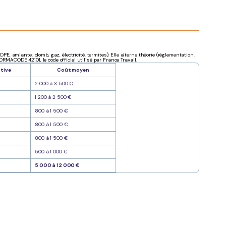
amiante, plomb, gaz, électricité, termites). Elle alterne théorie (réglementation,
RMACODE 42101, le code officiel utilisé par France Travail.
ative
Coût moyen
2 000 à 3 500 €
1 200 à 2 500 €
800 à 1 500 €
800 à 1 500 €
800 à 1 500 €
500 à 1 000 €
5 000 à 12 000 €