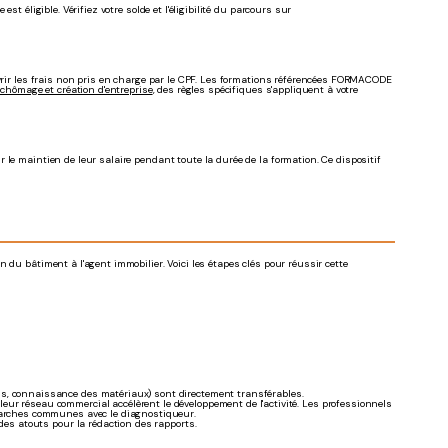
t éligible. Vérifiez votre solde et l'éligibilité du parcours sur
uvrir les frais non pris en charge par le CPF. Les formations référencées FORMACODE
chômage et création d'entreprise
, des règles spécifiques s'appliquent à votre
le maintien de leur salaire pendant toute la durée de la formation. Ce dispositif
 du bâtiment à l'agent immobilier. Voici les étapes clés pour réussir cette
ns, connaissance des matériaux) sont directement transférables.
eur réseau commercial accélèrent le développement de l'activité. Les professionnels
marches communes avec le diagnostiqueur.
des atouts pour la rédaction des rapports.