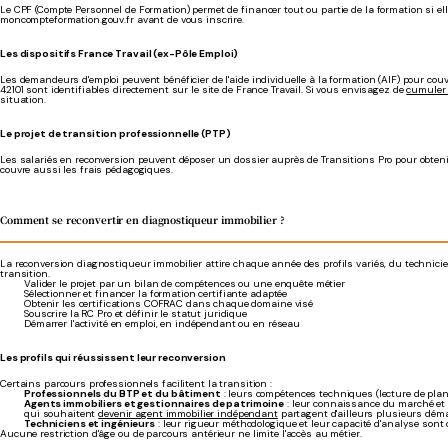
Le CPF (Compte Personnel de Formation) permet de financer tout ou partie de la formation si elle es
moncompteformation.gouv.fr avant de vous inscrire.
Les dispositifs France Travail (ex-Pôle Emploi)
Les demandeurs d'emploi peuvent bénéficier de l'aide individuelle à la formation (AIF) pour co
42101 sont identifiables directement sur le site de France Travail. Si vous envisagez de
cumuler 
situation.
Le projet de transition professionnelle (PTP)
Les salariés en reconversion peuvent déposer un dossier auprès de Transitions Pro pour obtenir 
couvre aussi les frais pédagogiques.
Comment se reconvertir en diagnostiqueur immobilier ?
La reconversion diagnostiqueur immobilier attire chaque année des profils variés, du technicien
transition.
Valider le projet par un bilan de compétences ou une enquête métier
Sélectionner et financer la formation certifiante adaptée
Obtenir les certifications COFRAC dans chaque domaine visé
Souscrire la RC Pro et définir le statut juridique
Démarrer l'activité en emploi, en indépendant ou en réseau
Les profils qui réussissent leur reconversion
Certains parcours professionnels facilitent la transition :
Professionnels du BTP et du bâtiment
: leurs compétences techniques (lecture de pla
Agents immobiliers et gestionnaires de patrimoine
: leur connaissance du marché et l
qui souhaitent
devenir agent immobilier indépendant
partagent d'ailleurs plusieurs dé
Techniciens et ingénieurs
: leur rigueur méthodologique et leur capacité d'analyse sont 
Aucune restriction d'âge ou de parcours antérieur ne limite l'accès au métier.