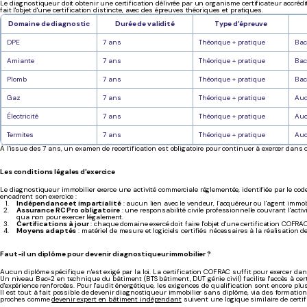
Le diagnostiqueur doit obtenir une certification délivrée par un organisme certificateur accré
fait l'objet d'une certification distincte, avec des épreuves théoriques et pratiques.
Domaine de diagnostic
Durée de validité
Type d'épreuve
DPE
7 ans
Théorique + pratique
Bac
Amiante
7 ans
Théorique + pratique
Bac
Plomb
7 ans
Théorique + pratique
Bac
Gaz
7 ans
Théorique + pratique
Auc
Électricité
7 ans
Théorique + pratique
Auc
Termites
7 ans
Théorique + pratique
Auc
À l'issue des 7 ans, un examen de recertification est obligatoire pour continuer à exercer dan
Les conditions légales d'exercice
Le diagnostiqueur immobilier exerce une activité commerciale réglementée, identifiée par le co
encadrent son exercice :
Indépendance et impartialité
: aucun lien avec le vendeur, l'acquéreur ou l'agent immo
Assurance RC Pro obligatoire
: une responsabilité civile professionnelle couvrant l'activi
qua non pour exercer légalement.
Certifications à jour
: chaque domaine exercé doit faire l'objet d'une certification COFRAC
Moyens adaptés
: matériel de mesure et logiciels certifiés nécessaires à la réalisation d
Faut-il un diplôme pour devenir diagnostiqueur immobilier ?
Aucun diplôme spécifique n'est exigé par la loi. La certification COFRAC suffit pour exercer da
Un niveau Bac+2 en technique du bâtiment (BTS bâtiment, DUT génie civil) facilite l'accès à ce
d'expérience renforcées. Pour l'audit énergétique, les exigences de qualification sont encore plus
Il est tout à fait possible de devenir diagnostiqueur immobilier sans diplôme, via des format
proches comme
devenir expert en bâtiment indépendant
suivent une logique similaire de certif