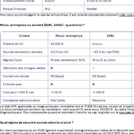
Investissement initial
Aucun
8 000 à 25 000 €
Risque financier
Nul
Modéré
Pour ceux qui envisagent la voie de la franchise, il est utile de comprendre comment
créer une 
Micro-entreprise ou société (EURL, SASU) : que choisir ?
Critère
Micro-entreprise
EURL
Plafond de CA
83 600 €
Aucun
Taux de cotisations sociales
21,2 % du CA
~45 % du net (TNS)
Régime fiscal
IR avec abattement 50 %
IR ou IS au choix
Déduction des charges réelles
❌
✅
Couverture sociale
SSI (base)
SSI (base)
Fiche de paie
❌
❌
Coût pour 1 000 € net
~1 212 €
~1 450 €
Complexité administrative
Très faible
Moyenne
Le code APE applicable au diagnostiqueur immobilier est le 71.20B (Analyses, essais et inspect
La micro-entreprise convient au lancement, tant que le CA reste sous 50 000 €. Au-delà, l'imposs
diagnostiqueur. Pour comprendre quand et comment franchir ce cap, le guide sur le
passage d
Quel régime de sécurité sociale selon le statut ?
En micro-entreprise ou en EURL (gérant majoritaire), le diagnostiqueur relève de la Sécurité soci
sociales TNS couvrent la maladie, la retraite, les allocations familiales et la CSG/CRDS. Pour app