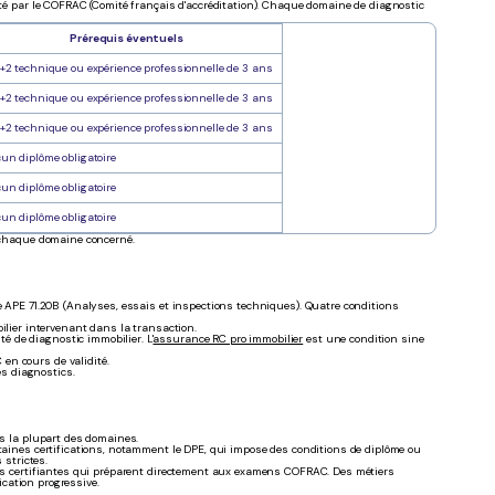
dité par le COFRAC (Comité français d'accréditation). Chaque domaine de diagnostic
Prérequis éventuels
+2 technique ou expérience professionnelle de 3 ans
+2 technique ou expérience professionnelle de 3 ans
+2 technique ou expérience professionnelle de 3 ans
un diplôme obligatoire
un diplôme obligatoire
un diplôme obligatoire
s chaque domaine concerné.
de APE 71.20B (Analyses, essais et inspections techniques). Quatre conditions
bilier intervenant dans la transaction.
té de diagnostic immobilier. L'
assurance RC pro immobilier
est une condition sine
 en cours de validité.
es diagnostics.
ns la plupart des domaines.
rtaines certifications, notamment le DPE, qui impose des conditions de diplôme ou
 strictes.
ions certifiantes qui préparent directement aux examens COFRAC. Des métiers
ication progressive.