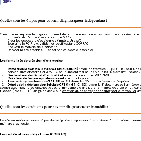
(ERP)
Quelles sont les étapes pour devenir diagnostiqueur indépendant ?
Créer une entreprise de diagnostic immobilier combine les formalités classiques de création et 
Immatriculer l'entreprise et obtenir le SIREN
Créer les espaces professionnels (impôts, Urssaf)
Souscrire la RC Pro et valider les certifications COFRAC
Acquérir le matériel de diagnostic
Déposer la déclaration CFE et activer les aides disponibles
Les formalités de création d'entreprise
Immatriculation via le guichet unique (INPI)
: frais de greffe de 33,83 € TTC pour une 
bénéficiaires effectifs), 21,74 € TTC pour une entreprise individuelle (EI) exerçant une acti
Déclaration de début d'activité
et obtention du numéro SIREN/SIRET.
Création de l'espace professionnel
sur impots.gouv.fr.
Renvoi du questionnaire 751-SD
au SIE dans les 30 jours suivant sa réception.
Dépôt de la déclaration initiale CFE (1447-C-SD)
avant le 31 décembre de l'année de c
Swapn accompagne les diagnostiqueurs immobiliers dans leurs formalités de création et leur co
fiscales (TVA, CFE, IS). Un guide dédié à la
création d'une entreprise de diagnostic immobilier
dét
Quelles sont les conditions pour devenir diagnostiqueur immobilier ?
L'accès au métier est encadré par des obligations réglementaires strictes. Certifications, assur
moindre diagnostic.
Les certifications obligatoires (COFRAC)