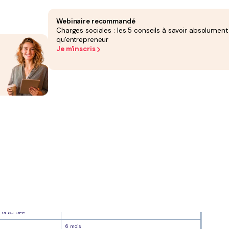
Webinaire recommandé
Charges sociales : les 5 conseils à savoir absolument
reur ou l'agent immobilier. Sa mission : établir le dossier de diagnostic technique
qu'entrepreneur
u location.
tat des installations gaz ou électriques, risques naturels, etc. Le DDT donne à
Je m'inscris
ansaction peut être annulée ou la responsabilité du vendeur engagée.
soins du marché.
éclenchement
Validité du rapport
ions)
10 ans
t 1949
Illimitée si négatif, 1 an (vente) ou 6 ans (location) si
positif
ur au 1er juillet 1997
Illimitée si négatif (pour les rapports réalisés après le
1er avril 2013), 3 ans si positif
réfectoral
6 mois
5 ans
3 ans (vente), 6 ans (location)
5 ans
3 ans (vente), 6 ans (location)
immeubles en
5 ans
u G au DPE
6 mois