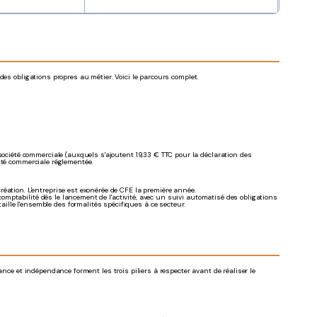
des obligations propres au métier. Voici le parcours complet.
société commerciale (auxquels s'ajoutent 19,33 € TTC pour la déclaration des
vité commerciale réglementée.
réation. L'entreprise est exonérée de CFE la première année.
mptabilité dès le lancement de l'activité, avec un suivi automatisé des obligations
aille l'ensemble des formalités spécifiques à ce secteur.
ance et indépendance forment les trois piliers à respecter avant de réaliser le