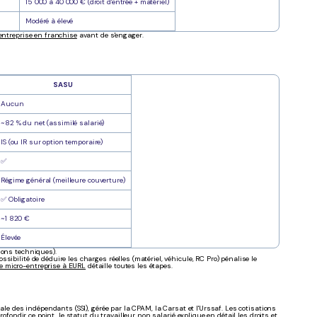
15 000 à 40 000 € (droit d'entrée + matériel)
Modéré à élevé
entreprise en franchise
avant de s'engager.
SASU
Aucun
~82 % du net (assimilé salarié)
IS (ou IR sur option temporaire)
✅
Régime général (meilleure couverture)
✅ Obligatoire
~1 820 €
Élevée
ions techniques).
ibilité de déduire les charges réelles (matériel, véhicule, RC Pro) pénalise le
e micro-entreprise à EURL
détaille toutes les étapes.
ale des indépendants (SSI), gérée par la CPAM, la Carsat et l'Urssaf. Les cotisations
rofondir ce point, le
statut du travailleur non salarié
explique en détail les droits et