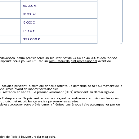
60 000 €
10 000 €
5 000 €
17 000 €
357 000 €
devances, Karim peut espérer un résultat net de 24 000 à 40 000 € dès l'année 1,
'emprunt, vous pouvez utiliser un
simulateur de prêt professionnel
avant de
ns sociales pendant la première année d'activité. La demande se fait au moment de la
onsultées avant de monter votre dossier.
ARE restants en capital. Le premier versement (30 %) intervient au démarrage de
au Entreprendre. Ce prêt sert aussi de « signal de confiance » auprès des banques.
n du crédit et réduit les garanties personnelles exigées.
ble et structurer votre prévisionnel, n'hésitez pas à vous faire accompagner par un
t, de l'idée à l'ouverture du magasin.