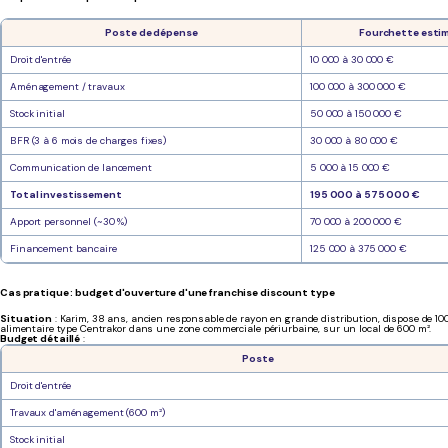
Poste de dépense
Fourchette esti
Droit d'entrée
10 000 à 30 000 €
Aménagement / travaux
100 000 à 300 000 €
Stock initial
50 000 à 150 000 €
BFR (3 à 6 mois de charges fixes)
30 000 à 80 000 €
Communication de lancement
5 000 à 15 000 €
Total investissement
195 000 à 575 000 €
Apport personnel (~30 %)
70 000 à 200 000 €
Financement bancaire
125 000 à 375 000 €
Cas pratique : budget d'ouverture d'une franchise discount type
Situation
: Karim, 38 ans, ancien responsable de rayon en grande distribution, dispose de 10
alimentaire type Centrakor dans une zone commerciale périurbaine, sur un local de 600 m².
Budget détaillé
:
Poste
Droit d'entrée
Travaux d'aménagement (600 m²)
Stock initial