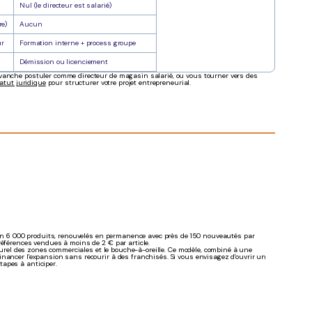
Nul (le directeur est salarié)
re)
Aucun
ur
Formation interne + process groupe
Démission ou licenciement
evanche postuler comme directeur de magasin salarié, ou vous tourner vers des
tatut juridique
pour structurer votre projet entrepreneurial.
iron 6 000 produits, renouvelés en permanence avec près de 150 nouveautés par
références vendues à moins de 2 € par article.
aturel des zones commerciales et le bouche-à-oreille. Ce modèle, combiné à une
inancer l'expansion sans recourir à des franchisés. Si vous envisagez d'ouvrir un
apes à anticiper.