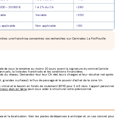
 000 - 20 000 €
1 à 2 % du CA
~280
iable
Variable
~550
 applicable
Non applicable
~130
hez une franchise, concentrez vos recherches sur Centrakor, La Foir'Fouille
gale de vous le remettre au moins 20 jours avant la signature du contrat (article
nuels, la liste des franchisés et les conditions financières.
sés du réseau. Demandez-leur leur CA réel, leurs charges et leur résultat net après
t, grandes surfaces), le flux de passage et le pouvoir d'achat de la zone. Un
k initial et le besoin en fonds de roulement (BFR) pour 3 à 6 mois. L'apport personnel
iness plan en ligne
peut vous aider à structurer votre prévisionnel.
e et la localisation. Voici les postes de dépenses à anticiper et un cas concret pour