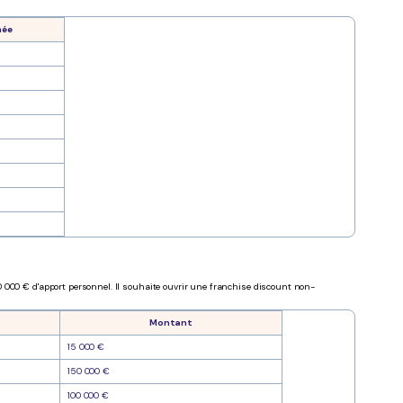
mée
0 000 € d'apport personnel. Il souhaite ouvrir une franchise discount non-
Montant
15 000 €
150 000 €
100 000 €