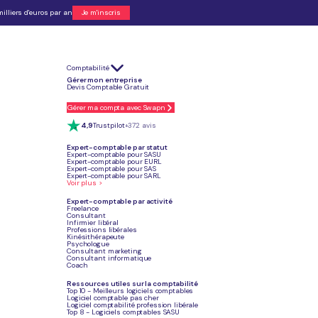
illiers d'euros par an
Je m'inscris
Comptabilité
onne uniquement en succursales.
Gérer mon entreprise
gistique et le merchandising dans ses 3 300 magasins européens.
Devis Comptable Gratuit
nt des contrats avec un apport personnel dès 80 000 €.
 000 € au total, financement bancaire et BFR inclus.
ans engagement, pour vous concentrer sur votre lancement.
Gérer ma compta avec Swapn
4,9
Trustpilot
+372 avis
Expert-comptable par statut
Expert-comptable pour SASU
Je crée mon entreprise
Expert-comptable pour EURL
Expert-comptable pour SAS
Expert-comptable pour SARL
Voir plus >
Expert-comptable par activité
Freelance
Consultant
Article mis à jour
Infirmier libéral
Le 25 juillet 2026
Professions libérales
Kinésithérapeute
Psychologue
Consultant marketing
Consultant informatique
Coach
Ressources utiles sur la comptabilité
Top 10 - Meilleurs logiciels comptables
Logiciel comptable pas cher
Logiciel comptabilité profession libérale
Top 8 - Logiciels comptables SASU