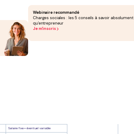
t en succursales, c'est-à-dire en magasins détenus à 100 % par le groupe. Aucun
 ses points de vente à aucun entrepreneur indépendant.
 de la chaîne : approvisionnement, fixation des prix, merchandising (agencement des
magasin sont des salariés du groupe, pas des franchisés.
Webinaire recommandé
atives existent, aussi bien au sein du réseau Action (en tant que salarié) que chez
écanismes d'une
création d'entreprise en franchise
, il est utile de connaître les
Charges sociales : les 5 conseils à savoir absolument
qu'entrepreneur
Je m'inscris
ntenir des prix ultra-bas. Avec plus des deux tiers des références vendues à moins
ndépendants, libres de leurs décisions de gestion, rendrait ce contrôle impossible.
n Europe, un client retrouve le même assortiment, les mêmes prix et la même
ées.
e, soit plus d'un par jour. Ce rythme serait freiné par la nécessité de recruter,
s dépendre de candidats extérieurs.
reille, les réseaux sociaux et le choix d'emplacements à forte fréquentation
roupe maîtrise chaque euro dépensé dans la chaîne.
eux modèles. Voici un comparatif concret :
Succursale
Le groupe (maison mère)
Financé à 100 % par le groupe
Aucune : directives du siège appliquées
Salaire fixe + éventuel variable