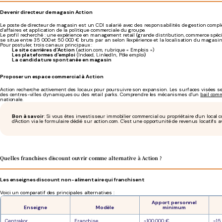
Devenir directeur de magasin Action
Le poste de directeur de magasin est un CDI salarié avec des responsabilités de gestion complè
d'affaires et application de la politique commerciale du groupe.
Le profil recherché : une expérience en management retail (grande distribution, commerce spéc
se situe entre 35 000 et 50 000 € bruts par an selon l'expérience et la localisation du magasin
Pour postuler, trois canaux principaux :
Le site carrières d'Action
(action.com, rubrique « Emplois »)
Les plateformes d'emploi
(Indeed, LinkedIn, Pôle emploi)
La candidature spontanée en magasin
Proposer un espace commercial à Action
Action recherche activement des locaux pour poursuivre son expansion. Les surfaces visées se 
des centres-villes dynamiques ou des retail parks. Comprendre les mécanismes d'un
bail com
nationale.
Bon à savoir
:
Si vous êtes investisseur immobilier commercial ou propriétaire d'un local 
d'Action via le formulaire dédié sur action.com. C'est une opportunité de revenus locatifs a
Quelles franchises discount ouvrir comme alternative à Action ?
Les enseignes discount non-alimentaire qui franchisent
Voici un comparatif des principales alternatives :
Apport personnel
Enseigne
Modèle
minimum
Centrakor
Franchise
~100 000 €
~15