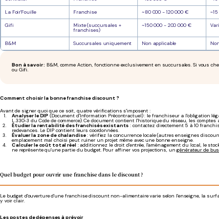
La Foir'Fouille
Franchise
~80 000 - 120 000 €
~15
Gifi
Mixte (succursales +
~150 000 - 200 000 €
Var
franchises)
B&M
Succursales uniquement
Non applicable
Non
Bon à savoir :
B&M, comme Action, fonctionne exclusivement en succursales. Si vous cherc
ou Gifi.
Comment choisir la bonne franchise discount ?
Avant de signer quoi que ce soit, quatre vérifications s'imposent :
Analyser le DIP
(Document d'Information Précontractuel) : le franchiseur a l'obligation lé
L.330-3 du Code de commerce). Ce document contient l'historique du réseau, les comptes an
Étudier la rentabilité des franchisés existants
: contactez directement 5 à 10 franchi
redevances. Le DIP contient leurs coordonnées.
Évaluer la zone de chalandise
: vérifiez la concurrence locale (autres enseignes discoun
emplacement mal choisi peut ruiner un projet même avec une bonne enseigne.
Calculer le coût total réel
: additionnez le droit d'entrée, l'aménagement du local, le stoc
ne représente qu'une partie du budget. Pour affiner vos projections, un
générateur de bus
Quel budget pour ouvrir une franchise dans le discount ?
Le budget d'ouverture d'une franchise discount non-alimentaire varie selon l'enseigne, la surfac
y voir clair.
Les postes de dépenses à prévoir