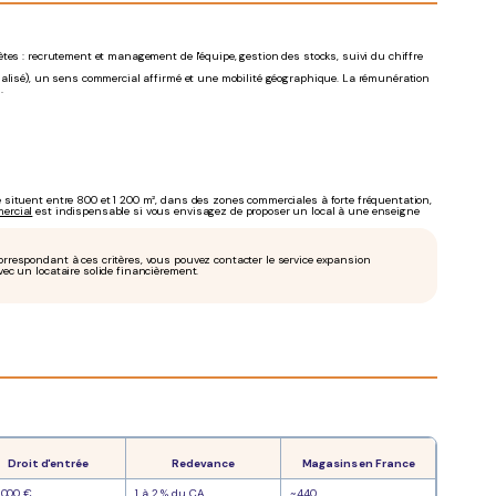
tes : recrutement et management de l'équipe, gestion des stocks, suivi du chiffre
ialisé), un sens commercial affirmé et une mobilité géographique. La rémunération
.
situent entre 800 et 1 200 m², dans des zones commerciales à forte fréquentation,
mercial
est indispensable si vous envisagez de proposer un local à une enseigne
correspondant à ces critères, vous pouvez contacter le service expansion
vec un locataire solide financièrement.
Droit d'entrée
Redevance
Magasins en France
 000 €
1 à 2 % du CA
~440