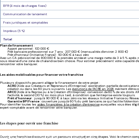
BFR (4 mois de charges fixes)
Communication de lancement
Frais juridiques et comptables
Imprévus (5 %)
Total
Plan de financement
:
Apport personnel : 100 000 €
Prêt bancaire professionnel sur 7 ans : 207 000 € (mensualités d'environ 2 800 €)
Prêt d'honneur (Initiative France) : 50 000 € à taux zéro
Avec un CA prévisionnel de 800 000 € la première année et une marge nette de 3 à 5 % après re
sous réserve d'une zone de chalandise bien choisie. Pour estimer précisément votre capacité d
rencontrer votre banquier.
Les aides mobilisables pour financer votre franchise
Plusieurs dispositifs peuvent alléger le financement de votre projet :
ACRE
(Aide aux Créateurs et Repreneurs d'Entreprise) : exonération partielle de cotisatio
création ou dans les 60 jours suivants. Les
évolutions de l'ACRE en 2026
méritent d'être c
ARCE
(Aide à la Reprise ou à la Création d'Entreprise) : conversion de 60 % de vos droits 
l'activité, le second (30 %) six mois plus tard, à condition que l'entreprise existe toujours.
Prêt d'honneur
: jusqu'à 90 000 € à taux zéro via les réseaux Initiative France ou Rése
Garantie BPI France
: couverture jusqu'à 60 % du prêt bancaire, ce qui facilite l'obtentio
Pour identifier toutes les
aides financières à la création d'entreprise
auxquelles vous êtes éligi
expert-comptable avant de rencontrer votre banquier.
Les étapes pour ouvrir une franchise
Ouvrir une franchise discount suit un parcours structuré en cinq étapes. Voici le chemin comple