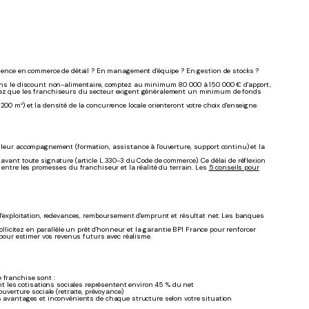
ence en commerce de détail ? En management d'équipe ? En gestion de stocks ?
 Dans le discount non-alimentaire, comptez au minimum 80 000 à 150 000 € d'apport,
ez que les franchiseurs du secteur exigent généralement un minimum de fonds
00 m²) et la densité de la concurrence locale orienteront votre choix d'enseigne.
, leur accompagnement (formation, assistance à l'ouverture, support continu) et la
 avant toute signature (article L.330-3 du Code de commerce). Ce délai de réflexion
 entre les promesses du franchiseur et la réalité du terrain. Les
5 conseils pour
s d'exploitation, redevances, remboursement d'emprunt et résultat net. Les banques
Sollicitez en parallèle un prêt d'honneur et la garantie BPI France pour renforcer
pour estimer vos revenus futurs avec réalisme.
 franchise sont :
nt les cotisations sociales représentent environ 45 % du net
uverture sociale (retraite, prévoyance)
s avantages et inconvénients de chaque structure selon votre situation