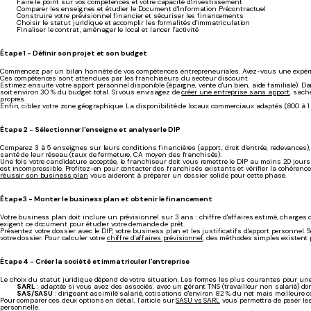
Faire le point sur vos compétences et votre capacité d'investissement
Comparer les enseignes et étudier le Document d'Information Précontractuel
Construire votre prévisionnel financier et sécuriser les financements
Choisir le statut juridique et accomplir les formalités d'immatriculation
Finaliser le contrat, aménager le local et lancer l'activité
Étape 1 - Définir son projet et son budget
Commencez par un bilan honnête de vos compétences entrepreneuriales. Avez-vous une expéri
Ces compétences sont attendues par les franchiseurs du secteur discount.
Estimez ensuite votre apport personnel disponible (épargne, vente d'un bien, aide familiale).
soit environ 30 % du budget total. Si vous envisagez de
créer une entreprise sans apport
, sach
propres.
Enfin, ciblez votre zone géographique. La disponibilité de locaux commerciaux adaptés (800 à 1 2
Étape 2 - Sélectionner l'enseigne et analyser le DIP
Comparez 3 à 5 enseignes sur leurs conditions financières (apport, droit d'entrée, redevances)
santé de leur réseau (taux de fermeture, CA moyen des franchisés).
Une fois votre candidature acceptée, le franchiseur doit vous remettre le DIP au moins 20 jours
est incompressible. Profitez-en pour contacter des franchisés existants et vérifier la cohérence
réussir son business plan
vous aideront à préparer un dossier solide pour cette phase.
Étape 3 - Monter le business plan et obtenir le financement
Votre business plan doit inclure un prévisionnel sur 3 ans : chiffre d'affaires estimé, charge
exigent ce document pour étudier votre demande de prêt.
Présentez votre dossier avec le DIP, votre business plan et les justificatifs d'apport personnel. 
votre dossier. Pour calculer votre
chiffre d'affaires prévisionnel
, des méthodes simples existent 
Étape 4 - Créer la société et immatriculer l'entreprise
Le choix du statut juridique dépend de votre situation. Les formes les plus courantes pour une
SARL
: adaptée si vous avez des associés, avec un gérant TNS (travailleur non salarié) do
SAS/SASU
: dirigeant assimilé salarié, cotisations d'environ 82 % du net mais meilleure co
Pour comparer ces deux options en détail, l'article sur
SASU vs SARL
vous permettra de peser le
personnelle.