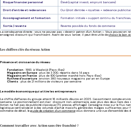
Risque financier personnel
Élevé (capital investi, emprunt bancaire)
Droit d'entrée et redevances
Oui (droit d'entrée + royalties + redevance publicitai
Accompagnement et formation
Formation initiale + support continu du franchise
Sortie / revente
Revente possible du fonds de commerce
La conséquence directe : vous ne pouvez pas « devenir patron d'un Action ». Vous pouvez en r
enseignes discount qui franchisent. Avant de vous lancer, il peut être utile de
choisir le bon s
Les chiffres clés du réseau Action
Présence et croissance du réseau
Fondation
: 1993, à Waalwijk (Pays-Bas)
Magasins en Europe
: plus de 3 300, répartis dans 14 pays
Magasins en France
: plus de 900 (premier marché hors Pays-Bas)
Rythme d'ouverture
: environ 380 nouveaux magasins par an en Europe
Clients
: plus de 21 millions de visiteurs par semaine
Le modèle économique qui attire les entrepreneurs
Le chiffre d'affaires du groupe atteint 16 milliards d'euros en 2025. L'assortiment compte env
semaine. Le positionnement est clair : discount non-alimentaire, avec plus des deux tiers des 
Action ne fait pas de publicité classique (TV, presse, affichage). L'enseigne mise sur le flux n
logistique centralisée et à des volumes d'achat massifs, génère des marges suffisantes pour f
commerce de détail, le
guide de création d'un commerce
vous donnera une vue d'ensemble des ét
Comment travailler avec Action sans être franchisé ?