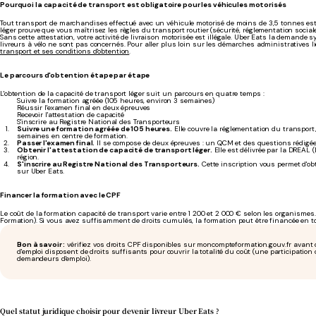
Pourquoi la capacité de transport est obligatoire pour les véhicules motorisés
Tout transport de marchandises effectué avec un véhicule motorisé de moins de 3,5 tonnes est 
léger prouve que vous maîtrisez les règles du transport routier (sécurité, réglementation sociale,
Sans cette attestation, votre activité de livraison motorisée est illégale. Uber Eats la demande s
livreurs à vélo ne sont pas concernés. Pour aller plus loin sur les démarches administratives 
transport et ses conditions d'obtention
.
Le parcours d'obtention étape par étape
L'obtention de la capacité de transport léger suit un parcours en quatre temps :
Suivre la formation agréée (105 heures, environ 3 semaines)
Réussir l'examen final en deux épreuves
Recevoir l'attestation de capacité
S'inscrire au Registre National des Transporteurs
Suivre une formation agréée de 105 heures.
Elle couvre la réglementation du transport, l
semaines en centre de formation.
Passer l'examen final.
Il se compose de deux épreuves : un QCM et des questions rédigées,
Obtenir l'attestation de capacité de transport léger.
Elle est délivrée par la DREAL 
région.
S'inscrire au Registre National des Transporteurs.
Cette inscription vous permet d'obt
sur Uber Eats.
Financer la formation avec le CPF
Le coût de la formation capacité de transport varie entre 1 200 et 2 000 € selon les organismes
Formation). Si vous avez suffisamment de droits cumulés, la formation peut être financée en to
Bon à savoir :
vérifiez vos droits CPF disponibles sur moncompteformation.gouv.fr avant
d'emploi disposent de droits suffisants pour couvrir la totalité du coût (une participation
demandeurs d'emploi).
Quel statut juridique choisir pour devenir livreur Uber Eats ?