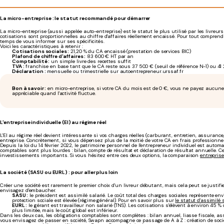
La micro-entreprise : le statut recommandé pour démarrer
La micro-entreprise (aussi appelée auto-entreprise) est le statut le plus utilisé par les livreurs 
cotisations sont proportionnelles au chiffre d'affaires réellement encaissé. Pour tout compren
temps de vous informer sur ses spécificités.
Voici les caractéristiques à retenir :
Cotisations sociales :
21,20 % du CA encaissé (prestation de services BIC)
Plafond de chiffre d'affaires :
83 600 € HT par an
Comptabilité :
un simple livre des recettes suffit
TVA :
franchise en base tant que le CA reste sous 37 500 € (seuil de référence N-1) ou 41 
Déclaration :
mensuelle ou trimestrielle sur autoentrepreneur.urssaf.fr
Bon à savoir :
en micro-entreprise, si votre CA du mois est de 0 €, vous ne payez aucune co
appréciable quand l'activité fluctue.
L'entreprise individuelle (EI) au régime réel
L'EI au régime réel devient intéressante si vos charges réelles (carburant, entretien, assuranc
entreprise. Concrètement, si vous dépensez plus de la moitié de votre CA en frais professionne
Depuis la loi du 14 février 2022, le patrimoine personnel de l'entrepreneur individuel est auto
comptables sont plus lourdes : bilan, compte de résultat et déclaration de résultat annuelle. Ce
investissements importants. Si vous hésitez entre ces deux options, la comparaison
entreprise
La société (SASU ou EURL) : pour aller plus loin
Créer une société est rarement le premier choix d'un livreur débutant, mais cela peut se justif
envisagez d'embaucher.
SASU :
le président est assimilé salarié. Le coût total des charges sociales représente env
protection sociale est élevée (régime général). Pour en savoir plus sur
le statut d'assimilé 
EURL :
le gérant est travailleur non salarié (TNS). Les cotisations s'élèvent à environ 45 % 
plus limitée, mais le coût global est inférieur.
Dans les deux cas, les obligations comptables sont complètes : bilan annuel, liasse fiscale, ass
vous envisagez de passer en société, Swapn accompagne ce passage de A à Z : création de soci