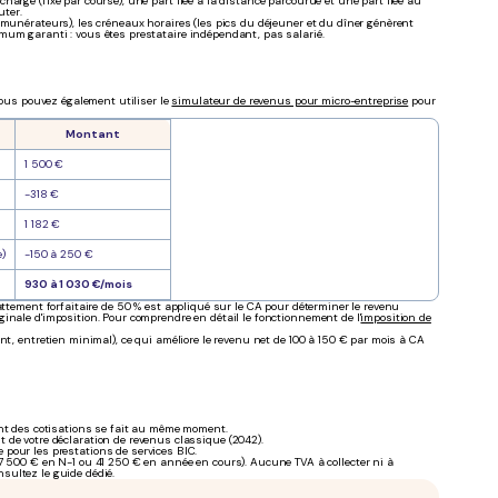
arge (fixe par course), une part liée à la distance parcourue et une part liée au
uter.
émunérateurs), les créneaux horaires (les pics du déjeuner et du dîner génèrent
mum garanti : vous êtes prestataire indépendant, pas salarié.
 Vous pouvez également utiliser le
simulateur de revenus pour micro-entreprise
pour
Montant
1 500 €
-318 €
1 182 €
e)
-150 à 250 €
930 à 1 030 €/mois
attement forfaitaire de 50 % est appliqué sur le CA pour déterminer le revenu
inale d'imposition. Pour comprendre en détail le fonctionnement de l'
imposition de
nt, entretien minimal), ce qui améliore le revenu net de 100 à 150 € par mois à CA
ent des cotisations se fait au même moment.
 de votre déclaration de revenus classique (2042).
pour les prestations de services BIC.
7 500 € en N-1 ou 41 250 € en année en cours). Aucune TVA à collecter ni à
onsultez le guide dédié.