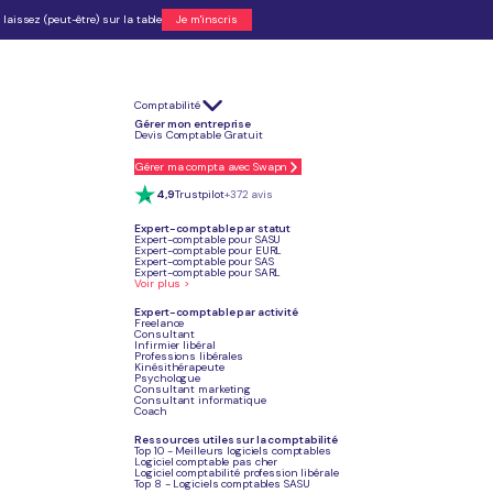
laissez (peut-être) sur la table
Je m'inscris
Comptabilité
le statut le plus simple et gratuit à créer.
Gérer mon entreprise
e le scooter et la voiture exigent une capacité de transport léger (formation de
Devis Comptable Gratuit
 0 € si votre CA est nul.
nets après cotisations et charges opérationnelles.
Gérer ma compta avec Swapn
avoir cotisé au moins 7 212 € par an pour valider 4 trimestres de retraite.
 (hors frais légaux) et la comptabilité dès 29€HT/mois, sans engagement.
4,9
Trustpilot
+372 avis
Expert-comptable par statut
Expert-comptable pour SASU
Expert-comptable pour EURL
Expert-comptable pour SAS
Je crée mon entreprise
Expert-comptable pour SARL
Voir plus >
Expert-comptable par activité
Freelance
Consultant
Infirmier libéral
Professions libérales
Article mis à jour
Kinésithérapeute
Le 15 juillet 2026
Psychologue
Consultant marketing
Consultant informatique
Coach
Ressources utiles sur la comptabilité
Top 10 - Meilleurs logiciels comptables
Logiciel comptable pas cher
Logiciel comptabilité profession libérale
Top 8 - Logiciels comptables SASU