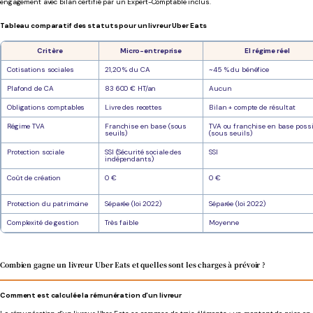
engagement avec bilan certifié par un Expert-Comptable inclus.
Tableau comparatif des statuts pour un livreur Uber Eats
Critère
Micro-entreprise
EI régime réel
Cotisations sociales
21,20 % du CA
~45 % du bénéfice
Plafond de CA
83 600 € HT/an
Aucun
Obligations comptables
Livre des recettes
Bilan + compte de résultat
Régime TVA
Franchise en base (sous
TVA ou franchise en base possi
seuils)
(sous seuils)
Protection sociale
SSI (Sécurité sociale des
SSI
indépendants)
Coût de création
0 €
0 €
Protection du patrimoine
Séparée (loi 2022)
Séparée (loi 2022)
Complexité de gestion
Très faible
Moyenne
Combien gagne un livreur Uber Eats et quelles sont les charges à prévoir ?
Comment est calculée la rémunération d'un livreur