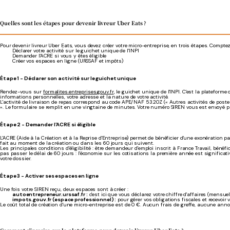
Quelles sont les étapes pour devenir livreur Uber Eats ?
Pour devenir livreur Uber Eats, vous devez créer votre micro-entreprise, en trois étapes. Compt
Déclarer votre activité sur le guichet unique de l'INPI
Demander l'ACRE si vous y êtes éligible
Créer vos espaces en ligne (URSSAF et impôts)
Étape 1 - Déclarer son activité sur le guichet unique
Rendez-vous sur
formalites.entreprises.gouv.fr
, le guichet unique de l'INPI. C'est la plateforme
informations personnelles, votre adresse et la nature de votre activité.
L'activité de livraison de repas correspond au code APE/NAF 53.20Z (« Autres activités de poste e
». Le formulaire se remplit en une vingtaine de minutes. Votre numéro SIREN vous est envoyé p
Étape 2 - Demander l'ACRE si éligible
L'ACRE (Aide à la Création et à la Reprise d'Entreprise) permet de bénéficier d'une exonération p
fait au moment de la création ou dans les 60 jours qui suivent.
Les principales conditions d'éligibilité : être demandeur d'emploi inscrit à France Travail, bénéfici
pas passer le délai de 60 jours : l'économie sur les cotisations la première année est significat
votre dossier.
Étape 3 - Activer ses espaces en ligne
Une fois votre SIREN reçu, deux espaces sont à créer :
autoentrepreneur.urssaf.fr :
c'est ici que vous déclarez votre chiffre d'affaires (mensue
impots.gouv.fr (espace professionnel) :
pour gérer vos obligations fiscales et recevoir v
Le coût total de création d'une micro-entreprise est de 0 €. Aucun frais de greffe, aucune anno