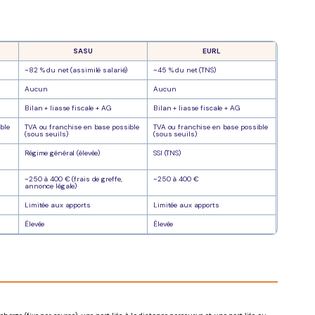
SASU
EURL
~82 % du net (assimilé salarié)
~45 % du net (TNS)
Aucun
Aucun
Bilan + liasse fiscale + AG
Bilan + liasse fiscale + AG
ble
TVA ou franchise en base possible
TVA ou franchise en base possible
(sous seuils)
(sous seuils)
Régime général (élevée)
SSI (TNS)
~250 à 400 € (frais de greffe,
~250 à 400 €
annonce légale)
Limitée aux apports
Limitée aux apports
Élevée
Élevée