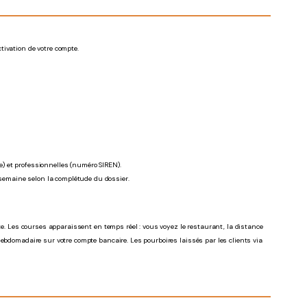
tivation de votre compte.
) et professionnelles (numéro SIREN).
 semaine selon la complétude du dossier.
rte. Les courses apparaissent en temps réel : vous voyez le restaurant, la distance
hebdomadaire sur votre compte bancaire. Les pourboires laissés par les clients via