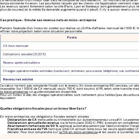
La rémunération d'un livreur Uber Eats se compose de trois éléments : un montant de prise en ch
temps estimé de livraison. Les pourboires laissés par les clients via l'application viennent s'ajo
Les revenus varient fortement selon la ville (Paris, Lyon et Bordeaux sont généralement plus r
plus de courses) et la météo (la demande augmente quand il pleut). Il n'y a aucun revenu mini
Cas pratique - Simuler ses revenus nets en micro-entreprise
Prenons l'exemple d'un livreur en scooter qui réalise un chiffre d'affaires mensuel de 1 500 €.
affiner votre projection selon votre situation personnelle.
Poste
CA brut mensuel
Cotisations sociales (21,20 %)
Revenu après cotisations
Charges opérationnelles estimées (carburant, entretien, assurance, téléphone, sac isotherm
Revenu net estimé
Ce calcul ne tient pas compte de l'impôt sur le revenu. En micro-entreprise BIC services, un ab
imposable. Sur 1 500 € de CA mensuel, seuls 750 € sont soumis à l'IR, selon votre tranche marg
la micro-entreprise
, un guide complet est disponible.
Pour un livreur à vélo, les charges opérationnelles sont nettement plus faibles (pas de carbura
équivalent.
Quelles obligations fiscales pour un livreur Uber Eats ?
En micro-entreprise, vos obligations fiscales restent simples :
Déclaration de CA
mensuelle ou trimestrielle sur autoentrepreneur.urssaf.fr. Le paiem
Déclaration annuelle de revenus
via le formulaire 2042-C-PRO, à remplir en complément
Abattement forfaitaire de 50 %
appliqué automatiquement par l'administration fiscale 
Franchise en base de TVA
tant que votre CA annuel reste sous les seuils applicables (3
déclarer. Pour tout comprendre sur
la TVA en micro-entreprise
et les seuils à surveiller, c