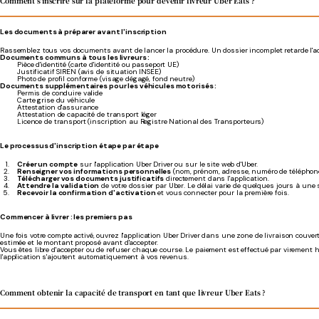
Comment s'inscrire sur la plateforme pour devenir livreur Uber Eats ?
Les documents à préparer avant l'inscription
Rassemblez tous vos documents avant de lancer la procédure. Un dossier incomplet retarde l'ac
Documents communs à tous les livreurs :
Pièce d'identité (carte d'identité ou passeport UE)
Justificatif SIREN (avis de situation INSEE)
Photo de profil conforme (visage dégagé, fond neutre)
Documents supplémentaires pour les véhicules motorisés :
Permis de conduire valide
Carte grise du véhicule
Attestation d'assurance
Attestation de capacité de transport léger
Licence de transport (inscription au Registre National des Transporteurs)
Le processus d'inscription étape par étape
Créer un compte
sur l'application Uber Driver ou sur le site web d'Uber.
Renseigner vos informations personnelles
(nom, prénom, adresse, numéro de téléphone
Télécharger vos documents justificatifs
directement dans l'application.
Attendre la validation
de votre dossier par Uber. Le délai varie de quelques jours à une
Recevoir la confirmation d'activation
et vous connecter pour la première fois.
Commencer à livrer : les premiers pas
Une fois votre compte activé, ouvrez l'application Uber Driver dans une zone de livraison couve
estimée et le montant proposé avant d'accepter.
Vous êtes libre d'accepter ou de refuser chaque course. Le paiement est effectué par virement 
l'application s'ajoutent automatiquement à vos revenus.
Comment obtenir la capacité de transport en tant que livreur Uber Eats ?