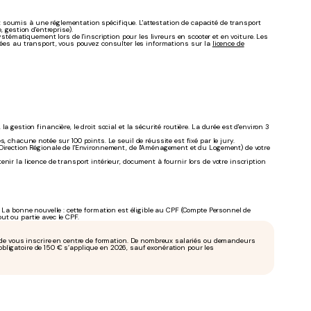
soumis à une réglementation spécifique. L'attestation de capacité de transport
 gestion d'entreprise).
ystématiquement lors de l'inscription pour les livreurs en scooter et en voiture. Les
liées au transport, vous pouvez consulter les informations sur la
licence de
a gestion financière, le droit social et la sécurité routière. La durée est d'environ 3
 chacune notée sur 100 points. Le seuil de réussite est fixé par le jury.
(Direction Régionale de l'Environnement, de l'Aménagement et du Logement) de votre
enir la licence de transport intérieur, document à fournir lors de votre inscription
. La bonne nouvelle : cette formation est éligible au CPF (Compte Personnel de
ut ou partie avec le CPF.
 de vous inscrire en centre de formation. De nombreux salariés ou demandeurs
 obligatoire de 150 € s’applique en 2026, sauf exonération pour les