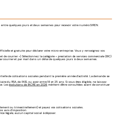
ez entre quelques jours et deux semaines pour recevoir votre numéro SIREN.
 officielle et gratuite pour déclarer votre micro-entreprise. Vous y renseignez vos
t de courrier »). Sélectionnez la catégorie « prestation de services commerciale (BIC)
ar courrier et par mail dans un délai de quelques jours à deux semaines.
artielle de cotisations sociales pendant la première année d'activité. La demande se
aire du RSA, de l'ASS, ou avoir entre 18 et 25 ans. Si vous êtes éligible, ne laissez
ive. Les
évolutions de l'ACRE en 2026
méritent d'être consultées avant de constituer
llement ou trimestriellement) et payez vos cotisations sociales.
os avis d'imposition.
nce légale, aucun capital social à déposer.