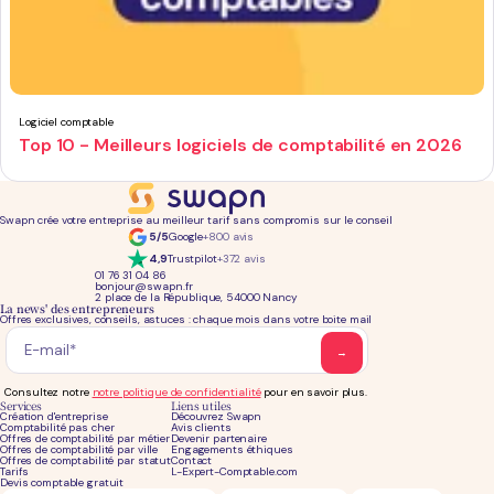
Logiciel comptable
Top 10 - Meilleurs logiciels de comptabilité en 2026
Swapn crée votre entreprise au meilleur tarif sans compromis sur le conseil
5/5
Google
+800 avis
4,9
Trustpilot
+372 avis
01 76 31 04 86
bonjour@swapn.fr
2 place de la République, 54000 Nancy
La news' des entrepreneurs
Offres exclusives, conseils, astuces : chaque mois dans votre boite mail
Consultez notre
notre politique de confidentialité
pour en savoir plus.
Services
Liens utiles
Création d'entreprise
Découvrez Swapn
Comptabilité pas cher
Avis clients
Offres de comptabilité par métier
Devenir partenaire
Offres de comptabilité par ville
Engagements éthiques
Offres de comptabilité par statut
Contact
Tarifs
L-Expert-Comptable.com
Devis comptable gratuit