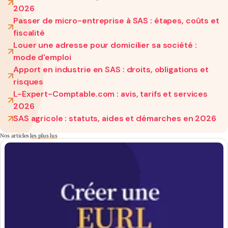
2026
Passer de micro-entreprise à SAS : étapes, coûts et
fiscalité
Louer une adresse pour domicilier sa société :
mode d'emploi
Apport en industrie en SAS : droits, obligations et
risques
L-Expert-Comptable.com : avis, tarifs et services
2026
SAS agricole : statuts, aides et démarches en 2026
Nos articles
les plus lus