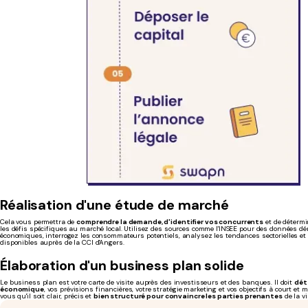
Réalisation d'une étude de marché
Cela vous permettra de
comprendre la demande, d'identifier vos concurrents
et de détermi
les défis spécifiques au marché local. Utilisez des sources comme l'INSEE pour des données 
économiques, interrogez les consommateurs potentiels, analysez les tendances sectorielles et
disponibles auprès de la CCI d'Angers.
Élaboration d'un business plan solide
Le business plan est votre carte de visite auprès des investisseurs et des banques. Il doit
dét
économique
, vos prévisions financières, votre stratégie marketing et vos objectifs à court et
vous qu'il soit clair, précis et
bien structuré pour convaincre les parties prenantes
de la vi