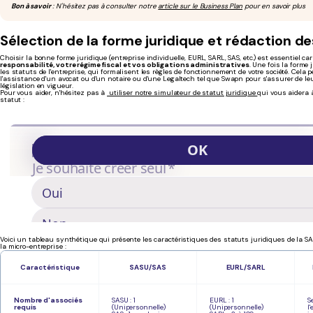
Bon à savoir
: N'hésitez pas à consulter notre
article sur le Business Plan
pour en savoir plus
Sélection de la forme juridique et rédaction d
Choisir la bonne forme juridique (entreprise individuelle, EURL, SARL, SAS, etc.) est essentiel ca
responsabilité, votre régime fiscal et vos obligations administratives
. Une fois la forme 
les statuts de l'entreprise, qui formalisent les règles de fonctionnement de votre société. Cela 
l'assistance d'un avocat ou d'un notaire ou d'une Legaltech tel que Swapn pour s'assurer de leu
législation en vigueur.
Pour vous aider, n'hésitez pas à
utiliser notre simulateur de statut juridique
qui vous aidera à
statut :
Voici un tableau synthétique qui présente les caractéristiques des statuts juridiques de la SA
la micro-entreprise :
Caractéristique
SASU/SAS
EURL/SARL
Nombre d'associés
SASU : 1
EURL : 1
S
requis
(Unipersonnelle)
(Unipersonnelle)
l