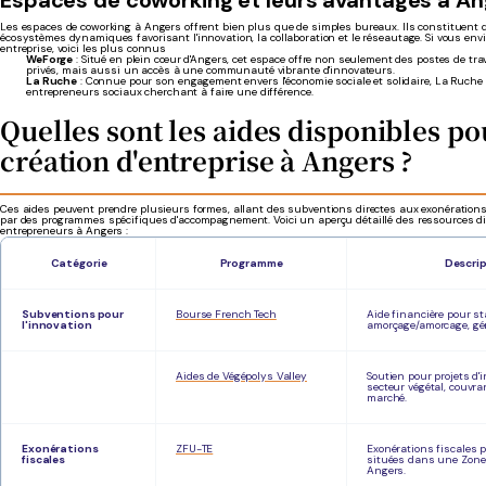
Les espaces de coworking à Angers offrent bien plus que de simples bureaux. Ils constituent d
écosystèmes dynamiques favorisant l'innovation, la collaboration et le réseautage. Si vous env
entreprise, voici les plus connus
WeForge
: Situé en plein cœur d'Angers, cet espace offre non seulement des postes de tra
privés, mais aussi un accès à une communauté vibrante d'innovateurs.
La Ruche
: Connue pour son engagement envers l'économie sociale et solidaire, La Ruche es
entrepreneurs sociaux cherchant à faire une différence.
Quelles sont les aides disponibles po
création d'entreprise à Angers ?
Ces aides peuvent prendre plusieurs formes, allant des subventions directes aux exonérations
par des programmes spécifiques d'accompagnement. Voici un aperçu détaillé des ressources di
entrepreneurs à Angers :
Catégorie
Programme
Descri
Subventions pour
Bourse French Tech
Aide financière pour s
l'innovation
amorçage/amorcage, gér
Aides de Végépolys Valley
Soutien pour projets d'
secteur végétal, couvr
marché.
Exonérations
ZFU-TE
Exonérations fiscales 
fiscales
situées dans une Zone
Angers.