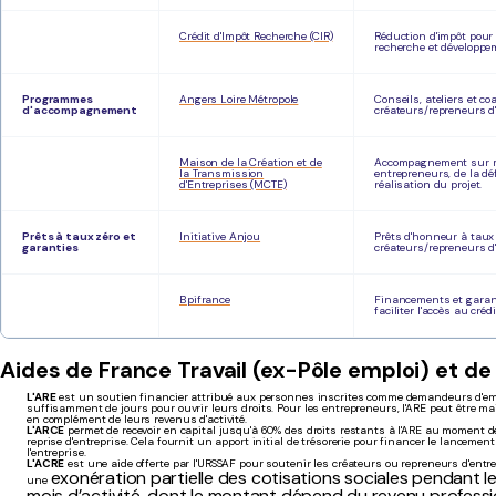
Crédit d'Impôt Recherche (CIR)
Réduction d'impôt pour
recherche et développe
Programmes
Angers Loire Métropole
Conseils, ateliers et c
d'accompagnement
créateurs/repreneurs d'
Maison de la Création et de
Accompagnement sur 
la Transmission
entrepreneurs, de la déf
d'Entreprises (MCTE)
réalisation du projet.
Prêts à taux zéro et
Initiative Anjou
Prêts d'honneur à taux
garanties
créateurs/repreneurs d'
Bpifrance
Financements et garan
faciliter l'accès au créd
Aides de France Travail (ex-Pôle emploi) et de
L'ARE
est un soutien financier attribué aux personnes inscrites comme demandeurs d'emp
suffisamment de jours pour ouvrir leurs droits. Pour les entrepreneurs, l'ARE peut être m
en complément de leurs revenus d'activité.
L'ARCE
permet de recevoir en capital jusqu'à 60% des droits restants à l'ARE au moment de
reprise d'entreprise. Cela fournit un apport initial de trésorerie pour financer le lancemen
l'entreprise.
L'ACRE
est une aide offerte par l'URSSAF pour soutenir les créateurs ou repreneurs d'entre
exonération partielle des cotisations sociales pendant l
une
mois d’activité
, dont le montant dépend du revenu professio