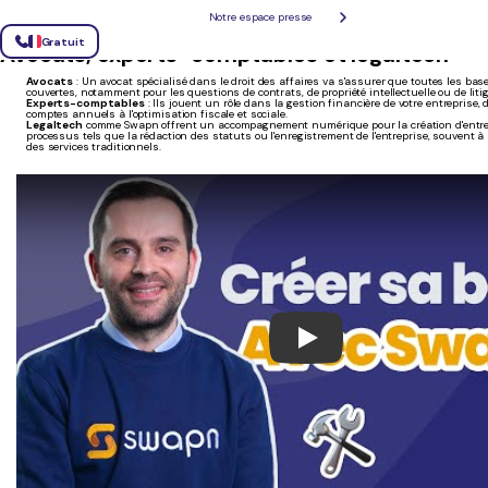
Cube3
: Un incubateur au cœur d'Angers pour les entrepreneurs Web3, où innovation re
Notre espace presse
accompagnement stratégique.
Gratuit
Avocats, experts-comptables et legaltech
Avocats
: Un avocat spécialisé dans le droit des affaires va s'assurer que toutes les bas
couvertes, notamment pour les questions de contrats, de propriété intellectuelle ou de litig
Experts-comptables
: Ils jouent un rôle dans la gestion financière de votre entreprise, 
comptes annuels à l'optimisation fiscale et sociale.
Legaltech
comme Swapn offrent un accompagnement numérique pour la création d'entrep
processus tels que la rédaction des statuts ou l'enregistrement de l'entreprise, souvent à 
des services traditionnels.
Play