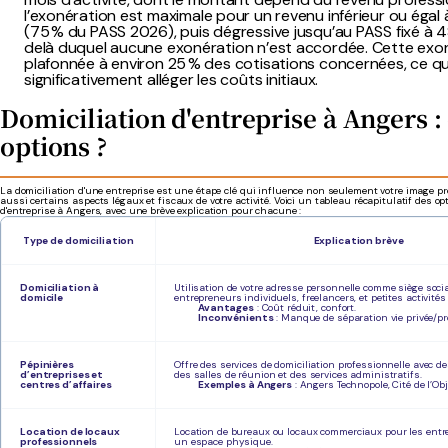
l’exonération est
maximale pour un revenu inférieur ou égal
(75 % du PASS 2026)
, puis
dégressive jusqu’au PASS fixé à 
delà duquel aucune exonération n’est accordée. Cette exo
plafonnée à environ 25 % des cotisations concernées
, ce q
significativement alléger les coûts initiaux.
Domiciliation d'entreprise à Angers :
options ?
La domiciliation d'une entreprise est une étape clé qui influence non seulement votre image p
aussi certains aspects légaux et fiscaux de votre activité. Voici un tableau récapitulatif des op
d'entreprise à Angers, avec une brève explication pour chacune :
Type de domiciliation
Explication brève
Domiciliation à
Utilisation de votre adresse personnelle comme siège social
domicile
entrepreneurs individuels, freelancers, et petites activités 
Avantages
: Coût réduit, confort.
Inconvénients
: Manque de séparation vie privée/pr
Pépinières
Offre des services de domiciliation professionnelle avec
d’entreprises et
des salles de réunion et des services administratifs.
centres d’affaires
Exemples à Angers
: Angers Technopole, Cité de l’Ob
Location de locaux
Location de bureaux ou locaux commerciaux pour les entr
professionnels
un espace physique.