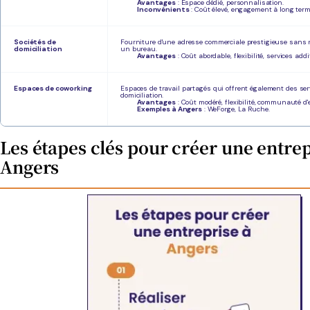
Avantages
: Espace dédié, personnalisation.
Inconvénients
: Coût élevé, engagement à long term
Sociétés de
Fourniture d'une adresse commerciale prestigieuse sans n
domiciliation
un bureau.
Avantages
: Coût abordable, flexibilité, services add
Espaces de coworking
Espaces de travail partagés qui offrent également des ser
domiciliation.
Avantages
: Coût modéré, flexibilité, communauté d'
Exemples à Angers
: WeForge, La Ruche.
Les étapes clés pour créer une entrep
Angers