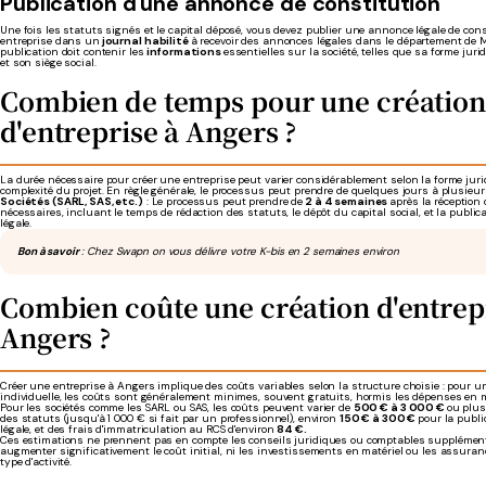
Publication d'une annonce de constitution
Une fois les statuts signés et le capital déposé, vous devez publier une annonce légale de cons
entreprise dans un
journal habilité
à recevoir des annonces légales dans le département de M
publication doit contenir les
informations
essentielles sur la société, telles que sa forme jurid
et son siège social.
Combien de temps pour une création
d'entreprise à Angers ?
La durée nécessaire pour créer une entreprise peut varier considérablement selon la forme jurid
complexité du projet. En règle générale, le processus peut prendre de quelques jours à plusie
Sociétés (SARL, SAS, etc.)
: Le processus peut prendre de
2 à 4 semaines
après la réception
nécessaires, incluant le temps de rédaction des statuts, le dépôt du capital social, et la publi
légale.
Bon à savoir
: Chez Swapn on vous délivre votre K-bis en 2 semaines environ
Combien coûte une création d'entrep
Angers ?
Créer une entreprise à Angers implique des coûts variables selon la structure choisie : pour u
individuelle, les coûts sont généralement minimes, souvent gratuits, hormis les dépenses en m
Pour les sociétés comme les SARL ou SAS, les coûts peuvent varier de
500 € à 3 000 €
ou plus
des statuts (jusqu'à 1 000 € si fait par un professionnel), environ
150 € à 300 €
pour la publ
légale, et des frais d'immatriculation au RCS d'environ
84 €.
Ces estimations ne prennent pas en compte les conseils juridiques ou comptables supplément
augmenter significativement le coût initial, ni les investissements en matériel ou les assuran
type d'activité.