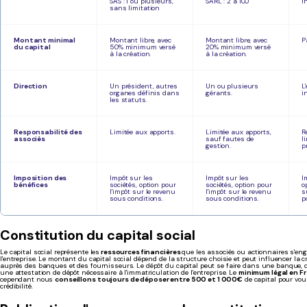
SAS : 1 ou plusieurs,
SARL : 2 à 100
i
sans limitation
Montant minimal
Montant libre, avec
Montant libre, avec
P
du capital
50% minimum versé
20% minimum versé
à la création.
à la création.
Direction
Un président, autres
Un ou plusieurs
L
organes définis dans
gérants.
i
les statuts.
Responsabilité des
Limitée aux apports.
Limitée aux apports,
R
associés
sauf fautes de
l
gestion.
p
Imposition des
Impôt sur les
Impôt sur les
I
bénéfices
sociétés, option pour
sociétés, option pour
o
l'impôt sur le revenu
l'impôt sur le revenu
s
sous conditions.
sous conditions.
p
Constitution du capital social
Le capital social représente les
ressources financières
que les associés ou actionnaires s'en
l'entreprise. Le montant du capital social dépend de la structure choisie et peut influencer la cré
auprès des banques et des fournisseurs. Le dépôt du capital peut se faire dans une banque, q
une attestation de dépôt nécessaire à l'immatriculation de l'entreprise.
Le
minimum légal en Fr
cependant nous
conseillons toujours de déposer entre 500 et 1 000€
de capital pour vou
crédibilité.