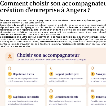
Comment choisir son accompagnateu
création d'entreprise à Angers ?
Lorsque vous choisissez un accompagnateur pour la création de votre entreprise à Angers, plu
essentiels doivent guider votre décision.
Tout d'abord,
la qualité
des conseils fournis est primordiale ; assurez-vous que l'accompagna
réputation et des témoignages positifs de clients précédents. Le
coût
des services est aussi u
recherchez un bon rapport qualité-prix tout en évitant les offres qui semblent trop belles pour ê
et le
suivi
post-création : un bon accompagnateur doit non seulement aider à mettre en place l
offrir un soutien continu pour assurer sa croissance.
L'
expérience
dans votre secteur d'activité et la
connaissance locale
du marché d'Angers peu
contribuer au succès de votre entreprise, en vous fournissant des insights pertinents et en an
spécifiques de votre marché. Enfin, le
relationnel
est essentiel ; choisissez un accompagnate
sentez à l'aise de travailler, car cela facilitera la communication et la collaboration tout au lo
création de votre entreprise.