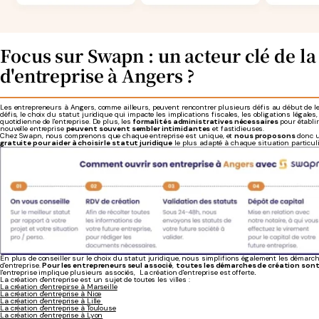
Focus sur Swapn : un acteur clé de la
d'entreprise à Angers ?
Les entrepreneurs à Angers, comme ailleurs, peuvent rencontrer plusieurs défis au début de l
défis, le choix du statut juridique qui impacte les implications fiscales, les obligations légales,
quotidienne de l'entreprise. De plus, les
formalités administratives nécessaires
pour établir
nouvelle entreprise
peuvent souvent sembler intimidantes
et fastidieuses.
Chez Swapn, nous comprenons que chaque entreprise est unique, et
nous proposons
donc 
gratuite pour aider à choisir le statut juridique
le plus adapté à chaque situation particul
En plus de conseiller sur le choix du statut juridique, nous simplifions également les démarch
d'entreprise.
Pour les entrepreneurs seul associé
,
toutes les démarches de création sont
l'entreprise implique plusieurs associés,
La création d'entreprise est offerte
.
La création d'entreprise est un sujet de toutes les villes :
La création d'entrepirse à Marseille
La création d'entreprise à Nice
La création d'entreprise à Lille
La création d'entreprise à Toulouse
La création d'entreprise à Lyon