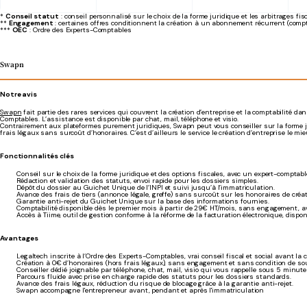
*
Conseil statut
: conseil personnalisé sur le choix de la forme juridique et les arbitrages fi
**
Engagement
: certaines offres conditionnent la création à un abonnement récurrent (compt
***
OEC
: Ordre des Experts-Comptables
Swapn
Notre avis
Swapn
fait partie des rares services qui couvrent la création d’entreprise et la comptabilité 
Comptables. L’assistance est disponible par chat, mail, téléphone et visio.
Contrairement aux plateformes purement juridiques, Swapn peut vous conseiller sur la forme jur
frais légaux sans surcoût d’honoraires. C’est d’ailleurs le service le création d’entreprise le
Fonctionnalités clés
Conseil sur le choix de la forme juridique et des options fiscales, avec un expert-comptabl
Rédaction et validation des statuts, envoi rapide pour les dossiers simples.
Dépôt du dossier au Guichet Unique de l’INPI et suivi jusqu’à l’immatriculation.
Avance des frais de tiers (annonce légale, greffe) sans surcoût sur les honoraires de créat
Garantie anti-rejet du Guichet Unique sur la base des informations fournies.
Comptabilité disponible dès le premier mois à partir de 29€ HT/mois, sans engagement, ave
Accès à Tiime, outil de gestion conforme à la réforme de la facturation électronique, dispo
Avantages
Legaltech inscrite à l’Ordre des Experts-Comptables, vrai conseil fiscal et social avant la c
Création à 0€ d’honoraires (hors frais légaux), sans engagement et sans condition de so
Conseiller dédié joignable par téléphone, chat, mail, visio qui vous rappelle sous 5 minute
Parcours fluide avec prise en charge rapide des statuts pour les dossiers standards.
Avance des frais légaux, réduction du risque de blocage grâce à la garantie anti-rejet.
Swapn accompagne l'entrepreneur avant, pendant et après l'immatriculation