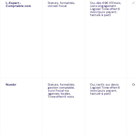
L-Expert-
Statuts, formalités,
Oui, dès 69€ HT/mois,
✅
Comptable.com
conseil fiscal
sans engagement.
Logiciel Tiime offert 6
mois (puis payant,
facturé à part)
Numbr
Statuts, formalités,
Oui, tarifs sur devis.
O
gestion comptable,
Logiciel Tiime offert 6
suivi fiscal via
mois (puis payant,
agences locales,
facturé à part)
Tiime offert 6 mois