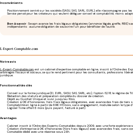
Inconvénients
Positionnement centré sur les sociétés (SASU, SAS, SARL, EURL), elle n'accompagne pas les
Service pensé pour les créateurs qui veulent déléguer conseil et comptabilité, moins ada
Bon à savoir
: Swapn avance les frais légaux obligatoires (annonce légale, greffe, RBE) sa
indépendants : aucune obligation de souscrire l’un pour bénéficier de l’autre.
L-Expert-Comptable.com
Notre avis
L-Expert-Comptable.com
est un cabinet d’expertise comptable en ligne, inscrit à l’Ordre des Ex
arbitrages fiscaux et sociaux, ce qui le rend pertinent pour les consultants, professions libér
juridique.
Fonctionnalités clés
Conseil sur la forme juridique (EI, EURL, SASU, SAS, SARL, etc.), l’option IS/IR, le régime de
Rédaction des statuts et préparation complète du dossier de création.
Dépôt au Guichet Unique et suivi jusqu’au Kbis.
Création à 0€ d’honoraires, hors frais légaux obligatoires, avec avance des frais de tiers 
Comptabilité en ligne à partir de 69€ HT/mois, sans engagement, modulée selon le type d’a
Logiciel Tiime offert 6 mois (puis payant, facturé à part).
Avantages
Cabinet inscrit à l’Ordre des Experts-Comptables depuis 2009, avec une forte expérience s
Création d’entreprise à 0€ d’honoraires (hors frais légaux) avec avance des frais, sans c
Comptable dédié avec une réponse sous 24h.