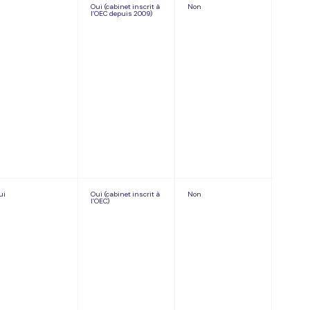
Oui (cabinet inscrit à
Non
4,8/5 G
l’OEC depuis 2009)
avis)
Trustpil
ui
Oui (cabinet inscrit à
Non
4,8/5 G
l’OEC)
avis)