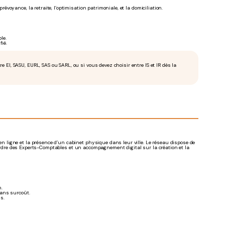
évoyance, la retraite, l’optimisation patrimoniale, et la domiciliation.
le.
ié.
 EI, SASU, EURL, SAS ou SARL, ou si vous devez choisir entre IS et IR dès la
 ligne et la présence d’un cabinet physique dans leur ville. Le réseau dispose de
l’Ordre des Experts-Comptables et un accompagnement digital sur la création et la
n.
sans surcoût.
s.