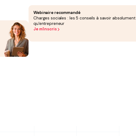
Webinaire recommandé
Accompagnement
Conseil
Engagement
Note 
personnalisé sur le
Charges sociales : les 5 conseils à savoir absolument
choix de la forme
juridique
qu'entrepreneur
Je m'inscris
ui
Oui (legaltech
Non
5/5 Goo
inscrite à l’OEC)
avis) · 
(+400 av