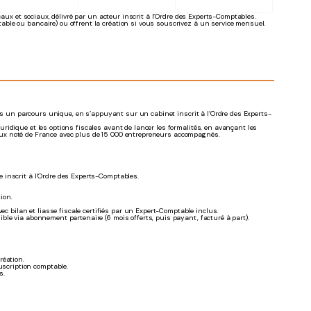
scaux et sociaux, délivré par un acteur inscrit à l’Ordre des Experts-Comptables.
able ou bancaire) ou offrent la création si vous souscrivez à un service mensuel.
dans un parcours unique, en s’appuyant sur un cabinet inscrit à l’Ordre des Experts-
idique et les options fiscales avant de lancer les formalités, en avançant les
 mieux noté de France avec plus de 15 000 entrepreneurs accompagnés.
e inscrit à l’Ordre des Experts-Comptables.
ion.
c bilan et liasse fiscale certifiés par un Expert-Comptable inclus.
nible via abonnement partenaire (6 mois offerts, puis payant, facturé à part).
réation.
uscription comptable.
s.