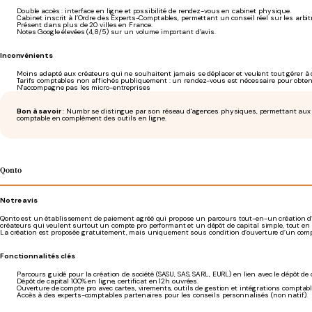
Double accès : interface en ligne et possibilité de rendez-vous en cabinet physique.
Cabinet inscrit à l’Ordre des Experts-Comptables, permettant un conseil réel sur les arbi
Présent dans plus de 20 villes en France.
Notes Google élevées (4,8/5) sur un volume important d’avis.
Inconvénients
Moins adapté aux créateurs qui ne souhaitent jamais se déplacer et veulent tout gérer à 
Tarifs comptables non affichés publiquement : un rendez-vous est nécessaire pour obteni
N'accompagne pas les micro-entreprises
Bon à savoir
: Numbr se distingue par son réseau d'agences physiques, permettant aux e
comptable en complément des outils en ligne.
Qonto
Notre avis
Qonto est un établissement de paiement agréé qui propose un parcours tout-en-un création d’en
créateurs qui veulent surtout un compte pro performant et un dépôt de capital simple, tout en 
La création est proposée gratuitement, mais uniquement sous condition d’ouverture d’un comp
Fonctionnalités clés
Parcours guidé pour la création de société (SASU, SAS, SARL, EURL) en lien avec le dépôt de 
Dépôt de capital 100% en ligne, certificat en 12h ouvrées.
Ouverture de compte pro avec cartes, virements, outils de gestion et intégrations comptabl
Accès à des experts-comptables partenaires pour les conseils personnalisés (non natif).