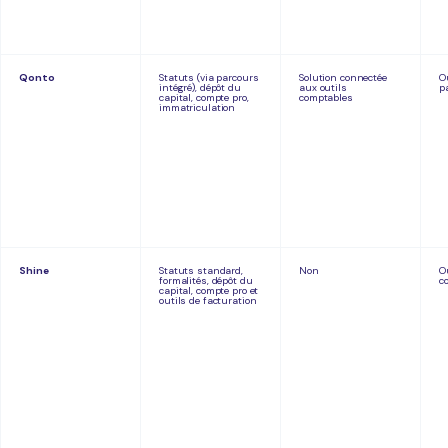
Qonto
Statuts (via parcours
Solution connectée
O
intégré), dépôt du
aux outils
p
capital, compte pro,
comptables
immatriculation
Shine
Statuts standard,
Non
O
formalités, dépôt du
c
capital, compte pro et
outils de facturation