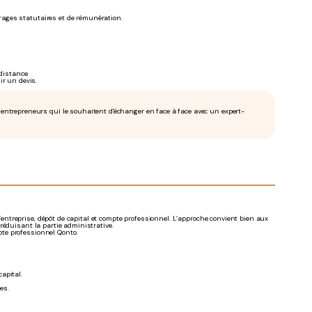
trages statutaires et de rémunération.
distance.
r un devis.
ntrepreneurs qui le souhaitent d'échanger en face à face avec un expert-
treprise, dépôt de capital et compte professionnel. L’approche convient bien aux
réduisant la partie administrative.
te professionnel Qonto.
capital.
es.