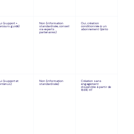
ui (support +
Non (information
Oui, création
4,8/5 Tr
arcours guidé)
standardisée, conseil
conditionnée à un
000 avi
via experts
abonnement Qonto
partenaires)
ui (support et
Non (information
Création sans
4,7/5 Tr
ontenus)
standardisée)
engagement
500 avi
disponible à partir de
168€ HT