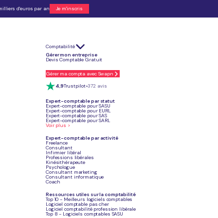
illiers d'euros par an
Je m'inscris
Comptabilité
en ligne (Swapn, L-Expert-Comptable.com, Numbr, Qonto, Shine) sur le conseil, la
Gérer mon entreprise
Devis Comptable Gratuit
e des Experts-Comptables peuvent délivrer, dans le cadre de leurs missions, un
reffe, déclaration des bénéficiaires effectifs) ajoutent en pratique entre 180 et
Gérer ma compta avec Swapn
es de retraite et bilan dans leur mission, là où les services purement juridiques
4,9
Trustpilot
+372 avis
raires (hors frais légaux), avec conseil sur le statut juridique et frais légaux
Expert-comptable par statut
Expert-comptable pour SASU
Expert-comptable pour EURL
Expert-comptable pour SAS
Expert-comptable pour SARL
Voir plus >
Je crée mon entreprise
Expert-comptable par activité
Freelance
Consultant
Infirmier libéral
Professions libérales
Kinésithérapeute
Psychologue
Consultant marketing
Article mis à jour
Consultant informatique
Le 02 juillet 2026
Coach
Ressources utiles sur la comptabilité
Top 10 - Meilleurs logiciels comptables
Logiciel comptable pas cher
Logiciel comptabilité profession libérale
Top 8 - Logiciels comptables SASU