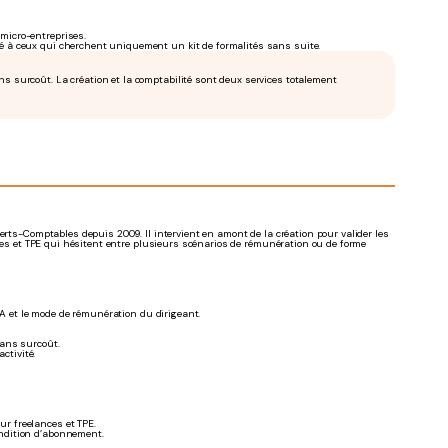
 micro-entreprises.
pté à ceux qui cherchent uniquement un kit de formalités sans suite.
ns surcoût. La création et la comptabilité sont deux services totalement
perts-Comptables depuis 2009. Il intervient en amont de la création pour valider les
ales et TPE qui hésitent entre plusieurs scénarios de rémunération ou de forme
 TVA et le mode de rémunération du dirigeant.
sans surcoût.
ctivité.
ur freelances et TPE.
ondition d’abonnement.