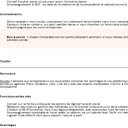
Conseil fiscal et social structurant avant l’immatriculation.
Accompagnement à 360° : au-delà de la création et de la comptabilité, le cabinet couvre la pr
Inconvénients
Moins adapté si vous voulez uniquement un traitement de formalités sans suivi comptab
Parcours riche en contenu, qui peut sembler dense si vous cherchez un formulaire simplif
N'accompagne pas les micro-entreprises
Bon à savoir
: L-Expert-Comptable.com est particulièrement pertinent si vous hésitez entre
première année.
Numbr
Notre avis
Numbr
s’adresse aux entrepreneurs qui souhaitent combiner les avantages d’une plateforme en
plusieurs agences (Paris, Bordeaux, Lyon, Lille, etc.), avec des experts-comptables inscrits à 
comptabilité.
Fonctionnalités clés
Conseil sur la forme juridique et les options de régime fiscal et social.
Rédaction des statuts, gestion des formalités sur le Guichet Unique et suivi de la créatio
Création à 0€ d’honoraires, hors frais légaux obligatoires, avec avance des frais de tiers 
Accompagnement comptable et fiscal après la création via un cabinet local. Tarifs sur devi
Logiciel Tiime offert 6 mois (puis payant, facturé à part).
Avantages