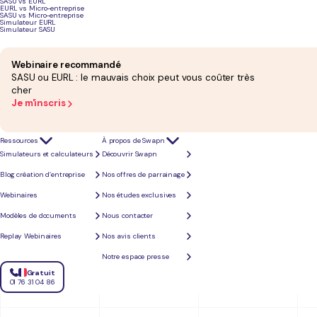
SASU vs EURL
EURL vs Micro-entreprise
SASU vs Micro-entreprise
Simulateur EURL
Simulateur SASU
Service
Services inclus
Comptabilité
Webinaire recommandé
SASU ou EURL : le mauvais choix peut vous coûter très
cher
Swapn
Statuts, formalités,
Oui, dès 29€ HT/mois,
O
Je m'inscris
immatriculation,
sans engagement.
assistance juridique,
Bilan et liasse fiscale
garantie anti-rejet,
certifiés par un
accès à Tiime via
Expert-Comptable
abonnement
inclus
partenaire séparé
Ressources
À propos de Swapn
Simulateurs et calculateurs
Découvrir Swapn
Blog création d’entreprise
Nos offres de parrainage
Webinaires
Nos études exclusives
Modèles de documents
Nous contacter
Replay Webinaires
Nos avis clients
Notre espace presse
Gratuit
01 76 31 04 86