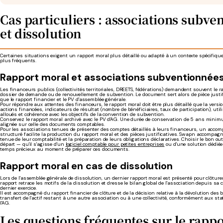
Cas particuliers : associations subve
et dissolution
Certaines situations exigent un rapport moral plus détaillé ou adapté à un contexte spécifique.
plus fréquents.
Rapport moral et associations subventionnée
Les financeurs publics (collectivités territoriales, DREETS, fédérations) demandent souvent le r
dossier de demande ou de renouvellement de subvention. Le document sert alors de pièce justif
que le rapport financier et le PV d'assemblée générale.
Pour répondre aux attentes des financeurs, le rapport moral doit être plus détaillé que la vers
actions financées, indicateurs de résultat (nombre de bénéficiaires, taux de participation), uti
alloués et cohérence avec les objectifs de la convention de subvention.
Conservez le rapport moral archivé avec le PV d'AG. Une durée de conservation de 5 ans min
alignée sur celle des documents comptables.
Pour les associations tenues de présenter des comptes détaillés à leurs financeurs, un acc
structuré facilite la production du rapport moral et des pièces justificatives. Swapn accompagn
tenue de leur comptabilité et la préparation de leurs obligations déclaratives. Choisir le bon out
départ — qu'il s'agisse d'un
logiciel comptable pour petites entreprises
ou d'une solution dédié
temps précieux au moment de préparer ces documents.
Rapport moral en cas de dissolution
Lors de l'assemblée générale de dissolution, un dernier rapport moral est présenté pour clôtur
rapport retrace les motifs de la dissolution et dresse le bilan global de l'association depuis sa 
dernier exercice.
Il est accompagné du rapport financier de clôture et de la décision relative à la dévolution des bi
transfert de l'actif restant à une autre association ou à une collectivité, conformément aux sta
l'AG.
Les questions fréquentes sur le rapp