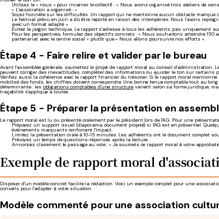
Utilisez le « nous » pour incarner le collectif : « Nous avons organisé trois ateliers de sens
« L'association a organisé... »
Soyez honnête sur les difficultés. Un rapport qui ne mentionne aucun obstacle manque de 
Le festival prévu en juin a dû être reporté en raison des intempéries. Nous l'avons repr
avec un format adapté. »
Évitez le jargon technique. Le rapport s'adresse à tous les adhérents, pas uniquement 
Pour les perspectives, formulez des objectifs concrets : « Nous souhaitons atteindre 150 
partenariat avec le centre social » plutôt que « Nous allons poursuivre nos efforts ».
Étape 4 - Faire relire et valider par le bureau
Avant l'assemblée générale, soumettez le projet de rapport moral au conseil d'administration.
peuvent corriger des inexactitudes, compléter des informations ou ajuster le ton sur certains 
Vérifiez aussi la cohérence avec le rapport financier du trésorier. Si le rapport moral mention
mobilisé des fonds, les chiffres doivent correspondre. Une bonne tenue comptable tout au long d
déterminante : les
obligations comptables d'une structure
varient selon sa forme juridique, mai
traçabilité s'applique à toutes.
Étape 5 - Préparer la présentation en assemb
Le rapport moral est lu ou présenté oralement par le président lors de l'AG. Pour une présentatio
Préparez un support visuel (diaporama, document projeté) si l'AG est en présentiel. Quel
événements marquants renforcent l'impact.
Limitez la présentation orale à 10-15 minutes. Les adhérents ont le document complet sou
Prévoyez un temps de questions-réponses après la lecture.
Annoncez clairement le passage au vote : « Je soumets ce rapport moral à votre approbatio
Exemple de rapport moral d'associat
Disposer d'un modèle concret facilite la rédaction. Voici un exemple complet pour une association
conseils pour l'adapter à votre situation.
Modèle commenté pour une association cultur