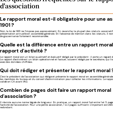
d'association
Le rapport moral est-il obligatoire pour une as
1901 ?
Non, la loi de 1901 ne l'impose pas expressément. En revanche, la plupart des statuts associati
présentation annuelle en assemblée générale. En l'absence de mention dans les statuts, il re
de gouvernance fortement recommandée.
Quelle est la différence entre un rapport moral
rapport d'activité ?
Le rapport moral est un bilan qualitatif et évaluatif rédigé par le président : il porte un regard
Le rapport d'activité est un bilan opérationnel et factuel, souvent rédigé par le secrétaire, qui l
avec des données chiffrées.
Qui doit rédiger et présenter le rapport moral 
C'est le président de l'association qui rédige et présente le rapport moral en assemblée générale
les membres du bureau et du conseil d'administration pour collecter les informations. Le rapp
validé en CA avant l'AG.
Combien de pages doit faire un rapport moral
d'association ?
Il n'existe aucune norme légale de longueur. En pratique, un rapport moral fait entre 1 et 5 pages
l'activité de l'association. Pour une petite association, 1 à 2 pages suffisent. L'important est d'ê
redondant.