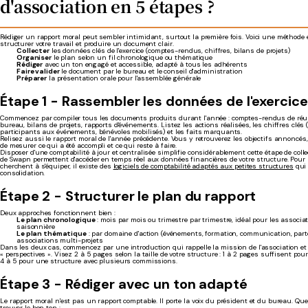
d'association en 5 étapes ?
Rédiger un rapport moral peut sembler intimidant, surtout la première fois. Voici une méthode
structurer votre travail et produire un document clair.
Collecter
les données clés de l'exercice (comptes-rendus, chiffres, bilans de projets)
Organiser
le plan selon un fil chronologique ou thématique
Rédiger
avec un ton engagé et accessible, adapté à tous les adhérents
Faire valider
le document par le bureau et le conseil d'administration
Préparer
la présentation orale pour l'assemblée générale
Étape 1 - Rassembler les données de l'exercice
Commencez par compiler tous les documents produits durant l'année : comptes-rendus de ré
bureau, bilans de projets, rapports d'événements. Listez les actions réalisées, les chiffres clés
participants aux événements, bénévoles mobilisés) et les faits marquants.
Relisez aussi le rapport moral de l'année précédente. Vous y retrouverez les objectifs annoncés
de mesurer ce qui a été accompli et ce qui reste à faire.
Disposer d'une comptabilité à jour et centralisée simplifie considérablement cette étape de collec
de Swapn permettent d'accéder en temps réel aux données financières de votre structure. Pour 
cherchent à s'équiper, il existe des
logiciels de comptabilité adaptés aux petites structures
qui 
consolidation.
Étape 2 - Structurer le plan du rapport
Deux approches fonctionnent bien :
Le plan chronologique
: mois par mois ou trimestre par trimestre, idéal pour les associa
saisonnière
Le plan thématique
: par domaine d'action (événements, formation, communication, part
associations multi-projets
Dans les deux cas, commencez par une introduction qui rappelle la mission de l'association et
« perspectives ». Visez 2 à 5 pages selon la taille de votre structure : 1 à 2 pages suffisent pou
4 à 5 pour une structure avec plusieurs commissions.
Étape 3 - Rédiger avec un ton adapté
Le rapport moral n'est pas un rapport comptable. Il porte la voix du président et du bureau. Qu
trouver le bon ton :