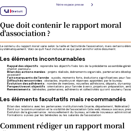
Notre espace presse
Oui, et c'est même courant dans les petites associations. Le document est alors intitulé « rapport
Cette fusion simplifie la préparation de l'AG sans perdre en qualité, à condition de couvrir les 
Gratuit
bilan évaluatif (moral) et le bilan factuel (activité). L'important est que les adhérents disposen
de l'année écoulée.
Que doit contenir le rapport moral
d'association ?
Le contenu du rapport moral varie selon la taille et l'activité de l'association, mais certains él
systématiquement. Voici ce qu'il faut inclure, et ce qui peut enrichir votre document.
Les éléments incontournables
Rappel des objectifs
: reprendre les objectifs fixés lors de la précédente assemblée géné
chemin parcouru
Bilan des actions menées
: projets réalisés, événements organisés, partenariats dévelop
associatif
Faits marquants de l'année
: succès, moments forts, évolutions significatives pour l'as
Difficultés rencontrées
: obstacles, imprévus et réponses apportées par le bureau
Évolution des adhérents
: nombre de membres, nouvelles adhésions, départs, dynamique
Perspectives et objectifs
: orientations pour l'année à venir, projets en préparation, am
Remerciements
: bénévoles, partenaires, adhérents et collectivités qui ont soutenu l'ass
Les éléments facultatifs mais recommandés
Bilan des relations avec les partenaires institutionnels (mairie, département, fédération)
Point sur la communication et la visibilité de l'association (site web, réseaux sociaux, pres
Évolution de la gouvernance : renouvellement du bureau, arrivée de nouveaux administra
Formations suivies par les bénévoles ou les salariés de l'association
Comment rédiger un rapport moral