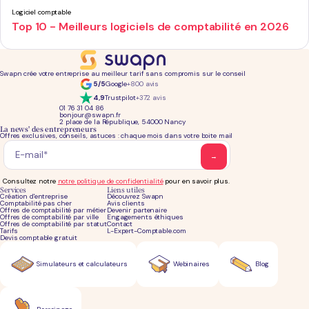
Logiciel comptable
Top 10 - Meilleurs logiciels de comptabilité en 2026
Swapn crée votre entreprise au meilleur tarif sans compromis sur le conseil
5/5
Google
+800 avis
4,9
Trustpilot
+372 avis
01 76 31 04 86
bonjour@swapn.fr
2 place de la République, 54000 Nancy
La news' des entrepreneurs
Offres exclusives, conseils, astuces : chaque mois dans votre boite mail
Consultez notre
notre politique de confidentialité
pour en savoir plus.
Services
Liens utiles
Création d'entreprise
Découvrez Swapn
Comptabilité pas cher
Avis clients
Offres de comptabilité par métier
Devenir partenaire
Offres de comptabilité par ville
Engagements éthiques
Offres de comptabilité par statut
Contact
Tarifs
L-Expert-Comptable.com
Devis comptable gratuit
Simulateurs et calculateurs
Webinaires
Blog