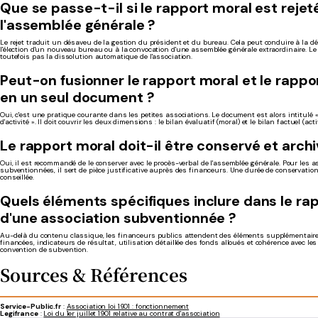
Que se passe-t-il si le rapport moral est rejet
l'assemblée générale ?
Le rejet traduit un désaveu de la gestion du président et du bureau. Cela peut conduire à la 
l'élection d'un nouveau bureau ou à la convocation d'une assemblée générale extraordinaire. Le 
toutefois pas la dissolution automatique de l'association.
Peut-on fusionner le rapport moral et le rappor
en un seul document ?
Oui, c'est une pratique courante dans les petites associations. Le document est alors intitulé «
d'activité ». Il doit couvrir les deux dimensions : le bilan évaluatif (moral) et le bilan factuel (activ
Le rapport moral doit-il être conservé et archi
Oui, il est recommandé de le conserver avec le procès-verbal de l'assemblée générale. Pour les a
subventionnées, il sert de pièce justificative auprès des financeurs. Une durée de conservat
conseillée.
Quels éléments spécifiques inclure dans le ra
d'une association subventionnée ?
Au-delà du contenu classique, les financeurs publics attendent des éléments supplémentaire
financées, indicateurs de résultat, utilisation détaillée des fonds alloués et cohérence avec les 
convention de subvention.
Sources & Références
Service-Public.fr
:
Association loi 1901 : fonctionnement
Legifrance
:
Loi du 1er juillet 1901 relative au contrat d'association