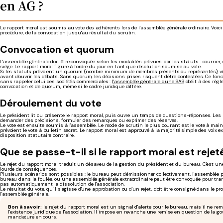
en AG ?
Le rapport moral est soumis au vote des adhérents lors de l'assemblée générale ordinaire. Voici 
procédure, de la convocation jusqu'au résultat du scrutin.
Convocation et quorum
L'assemblée générale doit être convoquée selon les modalités prévues par les statuts : courrier
siège. Le rapport moral figure à l'ordre du jour en tant que résolution soumise au vote.
Si les statuts prévoient un quorum (nombre minimum de membres présents ou représentés), véri
avant d'ouvrir les débats. Sans quorum, les décisions prises risquent d'être contestées. Ce fo
sans rappeler celui des sociétés commerciales :
l'assemblée générale d'une SAS
obéit à des règl
convocation et de quorum, même si le cadre juridique diffère.
Déroulement du vote
Le président lit ou présente le rapport moral, puis ouvre un temps de questions-réponses. Le
demander des précisions, formuler des remarques ou exprimer des réserves.
Le vote est ensuite soumis à l'assemblée. Le mode de scrutin le plus courant est le vote à main
prévoient le vote à bulletin secret. Le rapport moral est approuvé à la majorité simple des voix 
disposition statutaire contraire.
Que se passe-t-il si le rapport moral est rejet
Le rejet du rapport moral traduit un désaveu de la gestion du président et du bureau. C'est un
lourde de conséquences.
Plusieurs scénarios sont possibles : le bureau peut démissionner collectivement, l'assemblée 
bureau dans la foulée, ou une assemblée générale extraordinaire peut être convoquée pour tranc
pas automatiquement la dissolution de l'association.
Le résultat du vote, qu'il s'agisse d'une approbation ou d'un rejet, doit être consigné dans le pr
l'assemblée générale.
Bon à savoir :
le rejet du rapport moral est un signal d'alerte pour le bureau, mais il ne r
l'existence juridique de l'association. Il impose en revanche une remise en question de la g
mandature en cours.