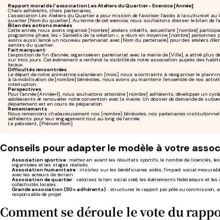
Rapport moral de l'association Les Ateliers du Quartier - Exercice [Année]
Chers adhérents, chers partenaires,
L'association Les Ateliers du Quartier a pour mission de favoriser l'accès à la culture et au 
quartier [Nom du quartier]. Au terme de cet exercice, nous souhaitons dresser le bilan de l'
Bilan des actions menées
Cette année, nous avons organisé [nombre] ateliers créatifs, accueillant [nombre] participa
programme phare, les « Samedis de la création », a réuni en moyenne [nombre] personnes 
avons aussi lancé un nouveau partenariat avec [Nom du partenaire] pour des ateliers d'écr
seniors du quartier.
Fait marquant
L'exposition de fin d'année, organisée en partenariat avec la mairie de [Ville], a attiré plus 
sur trois jours. Cet événement a renforcé la visibilité de notre association auprès des habit
locaux.
Difficultés rencontrées
Le départ de notre animatrice salariée en [mois] nous a contraints à réorganiser le plannin
à la mobilisation de [nombre] bénévoles, nous avons pu maintenir l'ensemble de nos activi
interruption.
Perspectives
Pour l'année [Année+1], nous souhaitons atteindre [nombre] adhérents, développer un cycle 
adolescents et renouveler notre convention avec la mairie. Un dossier de demande de subv
département est en cours de préparation.
Remerciements
Nous remercions chaleureusement nos [nombre] bénévoles, nos partenaires institutionnels
adhérents pour leur engagement tout au long de l'année.
Le président, [Prénom Nom]
Conseils pour adapter le modèle à votre assoc
Association sportive
: mettez en avant les résultats sportifs, le nombre de licenciés, le
organisées et les stages réalisés
Association humanitaire
: insistez sur les bénéficiaires aidés, l'impact social mesurabl
avec les acteurs de terrain
Association de quartier
: valorisez le lien social créé, les événements fédérateurs et les 
collectivités locales
Grande association (50+ adhérents)
: structurez le rapport par pôle ou commission, 
responsable de projet
Comment se déroule le vote du rappo