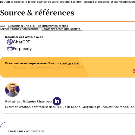
pouvoir s’adapter à la croissance de votre activité, faciliter l’accueil d’associés et permettre év
Source & références
CCI -
Création d’une TPE : les différentes étapes
Service Public Entreprendre -
Comment créer une société ?
Résumer cet article avec :
ChatGPT
Perplexity
Créez votre entreprise avec Swapn,
c’est gratuit
Se concentrer pleinement sur son activité
- Phil T.
C
Rédigé par
Grégoire Charroyer
Expert en création d’entreprise depuis plus de 10 ans. Grégoire a pour objectif de rendre l’e
Laisser un commentaire