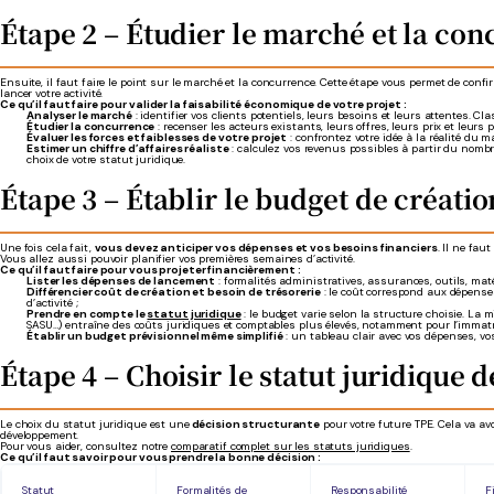
Étape 2 – Étudier le marché et la co
Ensuite, il faut faire le point sur le marché et la concurrence. Cette étape vous permet de conf
lancer votre activité.
Ce qu’il faut faire pour valider la faisabilité économique de votre projet :
Analyser le marché
: identifier vos clients potentiels, leurs besoins et leurs attentes. C
Étudier la concurrence
: recenser les acteurs existants, leurs offres, leurs prix et leurs 
Évaluer les forces et faiblesses de votre projet
: confrontez votre idée à la réalité du 
Estimer un chiffre d’affaires réaliste
: calculez vos revenus possibles à partir du nombre
choix de votre statut juridique.
Étape 3 – Établir le budget de créatio
Une fois cela fait,
vous devez anticiper vos dépenses et vos besoins financiers
. Il ne fau
Vous allez aussi pouvoir planifier vos premières semaines d’activité.
Ce qu’il faut faire pour vous projeter financièrement :
Lister les dépenses de lancement
: formalités administratives, assurances, outils, mat
Différencier coût de création et besoin de trésorerie
: le coût correspond aux dépenses
d’activité ;
Prendre en compte le
statut juridique
: le budget varie selon la structure choisie. La
SASU…) entraîne des coûts juridiques et comptables plus élevés, notamment pour l’immatric
Établir un budget prévisionnel même simplifié
: un tableau clair avec vos dépenses, vo
Étape 4 – Choisir le statut juridique 
Le choix du statut juridique est une
décision structurante
pour votre future TPE. Cela va avoi
développement.
Pour vous aider, consultez notre
comparatif complet sur les statuts juridiques
.
Ce qu’il faut savoir pour vous prendre la bonne décision :
Statut
Formalités de
Responsabilité
F