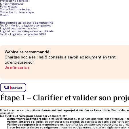
Professions libérales
Kinésithérapeute
Psychologue
Consultant marketing
Établir le budget de création
Anticiper les besoins
Budget global,
Consultant informatique
financiers
rentabilité
Coach
Ressources utiles sur la comptabilité
Top 10 - Meilleurs logiciels comptables
Choisir la forme juridique
Structurer juridiquement le
Micro-entrepri
Logiciel comptable pas cher
projet
Logiciel comptabilité profession libérale
Top 8 - Logiciels comptables SASU
Rechercher les financements
Assurer la faisabilité
Apports, aide
financière
Webinaire recommandé
Charges sociales : les 5 conseils à savoir absolument en tant
Réaliser les démarches de
Se mettre en conformité
Immatriculatio
qu'entrepreneur
création
légale
Je m'inscris
Lancer et sécuriser la gestion
Pérenniser l’activité
Comptabilité, 
Pour le choix du statut juridique, vous pouvez vous appuyer sur notre
simulateur de statut ju
questions.=
Gratuit
Étape 1 – Clarifier et valider son pro
Il faut commencer par
définir clairement votre projet
et
vérifier sa faisabilité
. C’est indisp
vous allez.
Ce qu’il faut faire pour sécuriser votre projet :
Définir votre activité réelle
: préciser le produit ou le service que vous allez proposer. F
Vérifier l’intérêt de l’idée
: se demander si ce produit ou service a du sens dans votre conte
Vérifier vos capacités à mener le projet
: identifier les compétences nécessaires pour dé
Lister les contraintes et exigences
: horaires, équipements, formation, réglementation év