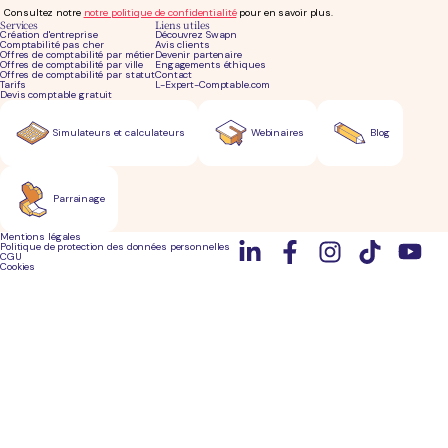
Consultez notre
notre politique de confidentialité
pour en savoir plus.
Services
Liens utiles
Création d'entreprise
Découvrez Swapn
Comptabilité pas cher
Avis clients
Offres de comptabilité par métier
Devenir partenaire
Offres de comptabilité par ville
Engagements éthiques
Offres de comptabilité par statut
Contact
Tarifs
L-Expert-Comptable.com
Devis comptable gratuit
Simulateurs et calculateurs
Webinaires
Blog
Parrainage
Mentions légales
Politique de protection des données personnelles
CGU
Cookies