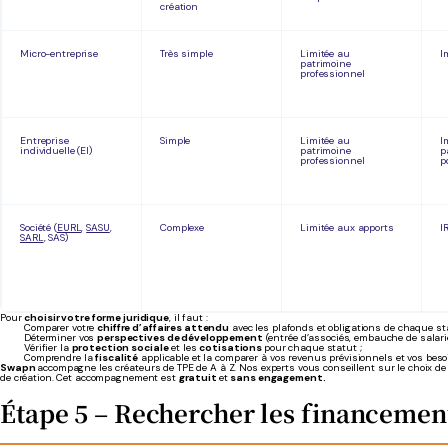
création
Micro-entreprise
Très simple
Limitée au
I
patrimoine
professionnel
Entreprise
Simple
Limitée au
I
individuelle (EI)
patrimoine
p
professionnel
p
Société (
EURL
,
SASU
,
Complexe
Limitée aux apports
I
SARL
, SAS)
Pour
choisir votre forme juridique
, il faut :
Comparer votre
chiffre d’affaires attendu
avec les plafonds et obligations de chaque sta
Déterminer vos
perspectives de développement
(entrée d’associés, embauche de salarié
Vérifier la
protection sociale
et les
cotisations
pour chaque statut ;
Comprendre la
fiscalité
applicable et la comparer à vos revenus prévisionnels et vos besoi
Swapn
accompagne les créateurs de TPE de A à Z. Nos experts vous conseillent sur le choix de 
de création. Cet accompagnement est
gratuit
et
sans engagement.
Étape 5 – Rechercher les financemen