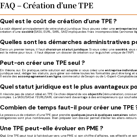
FAQ – Création d’une TPE
Quel est le coût de création d’une TPE ?
Le coût dépend principalement de votre statut juridique. Vous pouvez créer une
entreprise in
création d’une
société
(SASU, EURL, SARL, SAS) implique des frais incompressibles (annonce léga
Quelles sont les démarches administratives p
Dans un premier temps, il faut
choisir un statut juridique
. Si vous créez une
société
, vous
est la même pour tous : il faut déposer un dossier de création sur le guichet unique de l’INPI.
Peut-on créer une TPE seul ?
En théorie, oui. En pratique, cette solution est adaptée si vous créez une
entreprise individue
juridique seul, rédiger les statuts, puis gérer soi-même toutes les formalités peut être long et 
Il existe des
accompagnements en ligne
, comme celui de Swapn ou de L-Expert-Comptable.co
Quel statut juridique est le plus avantageux p
Il n’existe pas de statut idéal en TPE. Ce choix dépend de vos
objectifs
(rémunération, croissan
simples. La SASU/SAS et l’EURL/SARL conviennent davantage à des entrepreneurs qui souhaiten
Combien de temps faut-il pour créer une TPE 
Le processus de création d’une TPE peut prendre
quelques jours à quelques semaines
selon 
obligatoires sont plus nombreuses. Bien préparer son dossier permet d’éviter les allers-retours 
Une TPE peut-elle évoluer en PME ?
Oui
. Une TPE peut tout à fait évoluer vers une PME si son chiffre d’affaires, ses effectifs et so