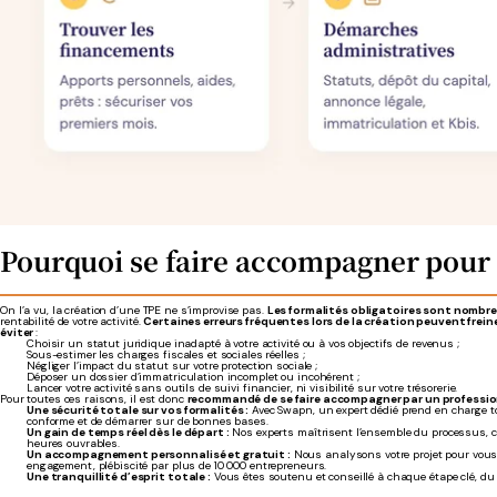
Pourquoi se faire accompagner pour cr
On l’a vu, la création d’une TPE ne s’improvise pas.
Les formalités obligatoires sont nombr
rentabilité de votre activité.
Certaines erreurs fréquentes lors de la création peuvent fre
éviter
:
Choisir un statut juridique inadapté à votre activité ou à vos objectifs de revenus ;
Sous-estimer les charges fiscales et sociales réelles ;
Négliger l’impact du statut sur votre protection sociale ;
Déposer un dossier d’immatriculation incomplet ou incohérent ;
Lancer votre activité sans outils de suivi financier, ni visibilité sur votre trésorerie.
Pour toutes ces raisons, il est donc
recommandé de se faire accompagner par un profess
Une sécurité totale sur vos formalités :
Avec Swapn, un expert dédié prend en charge to
conforme et de démarrer sur de bonnes bases.
Un gain de temps réel dès le départ :
Nos experts maîtrisent l’ensemble du processus, ce
heures ouvrables.
Un accompagnement personnalisé et gratuit :
Nous analysons votre projet pour vous 
engagement, plébiscité par plus de 10 000 entrepreneurs.
Une tranquillité d’esprit totale :
Vous êtes soutenu et conseillé à chaque étape clé, du c