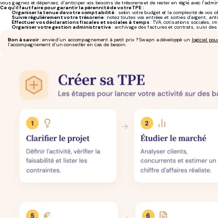
vous gagnez et dépensez, d’anticiper vos besoins de trésorerie et de rester en règle avec l’admin
Ce qu’il faut faire pour garantir la pérennité de votre TPE :
Organiser la tenue de votre comptabilité
: selon votre budget et la complexité de vos o
Suivre régulièrement
votre trésorerie
: notez toutes vos entrées et sorties d'argent, a
Effectuer vos déclarations fiscales et sociales à temps
: TVA, cotisations sociales, i
Organiser votre gestion administrative
: archivage des factures et contrats, suivi de
Bon à savoir
: envie d’un accompagnement à petit prix ? Swapn a développé un
logiciel pou
l’accompagnement d’un conseiller en cas de besoin.