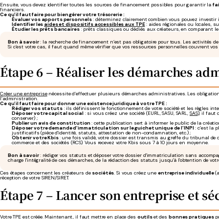
Ensuite, vous devez identifier toutes les sources de financement possibles pour garantir la
fa
financiers.
Ce qu’il faut faire pour bien gérer votre trésorerie :
Évaluer vos apports personnels
: déterminez clairement combien vous pouvez investir 
Identifier les
aides et dispositifs accessibles aux TPE
: aides régionales ou locales, s
Étudier les prêts bancaires
: prêts classiques ou dédiés aux créateurs, en comparant les 
Bon à savoir
: la recherche de financement n’est pas obligatoire pour tous. Les activités 
Si c’est votre cas, il faut quand même vérifier que vos ressources personnelles couvrent vos
Étape 6 – Réaliser les démarches adm
Créer une entreprise
nécessite d’effectuer plusieurs démarches administratives. Les obligations 
l’administration.
Ce qu’il faut faire pour donner une existence juridique à votre TPE :
Rédiger vos statuts
: ils définissent le fonctionnement de votre société et les règles i
Déposer votre capital social
: si vous créez une société (EURL, SASU, SARL,
SAS
), il fau
conserver) ;
Publier un avis de constitution
: cette publication sert à informer le public de la créati
Déposer votre demande d’immatriculation sur le guichet unique de l’INPI
: c’est la 
justificatifs (pièce d'identité, statuts, attestation de non-condamnation, etc.) ;
Obtenir votre Kbis
: une fois validé, votre dossier est transmis au greffe du tribunal de
commerce et des sociétés (RCS). Vous recevez votre Kbis sous 7 à 10 jours en moyenne.
Bon à savoir
: rédiger vos statuts et déposer votre dossier d'immatriculation sans accompa
charge l'intégralité de ces démarches, de la rédaction des statuts jusqu'à l'obtention de votr
Ces étapes concernent les créateurs de
sociétés
. Si vous créez une
entreprise individuelle
(
réception de votre SIREN/SIRET.
Étape 7 – Lancer son entreprise et séc
Votre TPE est créée. Maintenant, il faut mettre en place des
outils
et des
bonnes pratiques
p