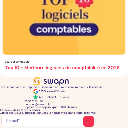
Logiciel comptable
Top 10 - Meilleurs logiciels de comptabilité en 2026
Swapn crée votre entreprise au meilleur tarif sans compromis sur le conseil
5/5
Google
+800 avis
4,9
Trustpilot
+372 avis
01 76 31 04 86
bonjour@swapn.fr
2 place de la République, 54000 Nancy
La news' des entrepreneurs
Offres exclusives, conseils, astuces : chaque mois dans votre boite mail