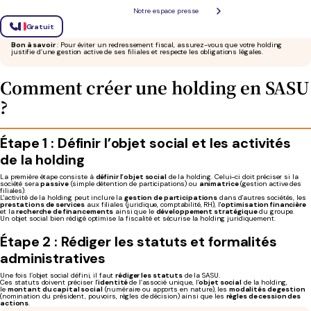
une
fiscalité allégée
. Elle
centralise
certains services (comptabilité, juridique, RH) et
facilite
Notre espace presse
le financement
des filiales en redistribuant les fonds.
Une holding en SASU est donc un levier efficace pour réduire l’impôt, structurer son patrimoine
Gratuit
et optimiser la gestion d’un groupe d’entreprises.
Bon à savoir
: Pour éviter un redressement fiscal, assurez-vous que votre holding
justifie d’une gestion active de ses filiales et respecte les obligations légales.
Comment créer une holding en SASU
?
Étape 1 : Définir l’objet social et les activités
de la holding
La première étape consiste à
définir l’objet social
de la holding. Celui-ci doit préciser si la
société sera
passive
(simple détention de participations) ou
animatrice
(gestion active des
filiales).
L'activité de la holding peut inclure la
gestion de participations
dans d'autres sociétés, les
prestations de services
aux filiales (juridique, comptabilité, RH), l'
optimisation financière
et la
recherche de financements
ainsi que le
développement stratégique
du groupe.
Un objet social bien rédigé optimise la fiscalité et sécurise la holding juridiquement.
Étape 2 : Rédiger les statuts et formalités
administratives
Une fois l’objet social défini, il faut
rédiger les statuts
de la SASU.
Ces statuts doivent préciser l’
identité
de l’associé unique, l’
objet social
de la holding,
le
montant du capital social
(numéraire ou apports en nature), les
modalités de gestion
(nomination du président, pouvoirs, règles de décision) ainsi que les
règles de cession des
actions
.