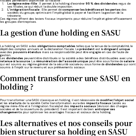
fiscales permettent d'optimiser la fiscalité :
Le régime mère-fille
: Il permet à la holding d’exonérer
95 % des dividendes
reçus de
ses filiales, ce qui réduit la double imposition.
L’intégration fiscale
: Elle permet de
compenser les bénéfices et les pertes
des
sociétés du groupe, optimisant l’impôt global à payer et facilitant la gestion de la
trésorerie.
Ces régimes offrent des leviers fiscaux importants pour réduire l’impôt et gérer efficacement
les groupes d’entreprises.
La gestion d’une holding en SASU
La holding en SASU a des
obligations comptables
telles que la tenue de la comptabilité, le
dépôt des comptes annuels et la déclaration fiscale. Le
président
est le
dirigeant unique
avec des
pouvoirs étendus
mais sa responsabilité peut être engagée en cas de faute de
gestion.
Les
dividendes
peuvent être distribués si la société a des bénéfices distribuables avec une
retenue à la source
. La
rémunération de l'associé unique
peut être sous forme de
salaire
qui est soumis au régime général de la sécurité sociale ou sous forme de
dividendes
qui sont
soumis à l'impôt sur le revenu et aux prélèvements sociaux.
Comment transformer une SASU en
holding ?
Pour transformer une SASU classique en holding, il est nécessaire de
modifier l’objet social
et les
statuts
de la société. Cette transformation aura des
impacts fiscaux
(accès au
régime mère-fille et à l’intégration fiscale) et des
impacts sociaux
(révision des charges
sociales et de la couverture du président). Il est important de bien
anticiper ces
changements
pour optimiser les avantages fiscaux et sociaux de la holding.
Les alternatives et nos conseils pour
bien structurer sa holding en SASU