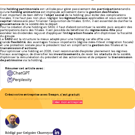
Une
holding patrimoniale
est utilisée pour gérer passivement des
participations
tandis
qu'une
holding animatrice
est impliquée activement dans la
gestion des filiales
.
Il est important de bien définir l’
objet social
de la holding pour éviter des complications
fiscales. Il ne faut pas non plus négliger les
régimes fiscaux
applicables et sous-estimer le
capital
nécessaire pour financer l’acquisition de filiales. Enfin, il est essentiel de clarifier la
gouvernance
de la société dès le départ.
Pour la création d'une holding en SASU, il faut d'abord constituer la société, puis acquérir des
participations
dans des filiales. Il est possible de bénéficier du
régime mère-fille
pour
exonérer les dividendes reçus et d'appliquer l’
intégration fiscale
afin d'optimiser la fiscalité
du groupe.
La
SASU
est la structure la mieux adapté pour une holding car elle offre une
grande
flexibilité
, des avantages fiscaux importants (régime mère-fille et intégration fiscale)
et une protection sociale pour le président tout en simplifiant la
gestion
des filiales et la
transmission d’actions
.
Pour optimiser une holding en 2026, il est recommandé d’exploiter pleinement les régimes
fiscaux avantageux, de diversifier les
investissements
, de revoir les
statuts
de la société,
d’optimiser la rémunération du président et des actionnaires et de préparer la
transmission
de patrimoine
via la holding.
Résumer cet article avec :
ChatGPT
Perplexity
Créez votre entreprise avec Swapn,
c’est gratuit
Se concentrer pleinement sur son activité
- Phil T.
Créer mon entreprise
Rédigé par
Grégoire Charroyer