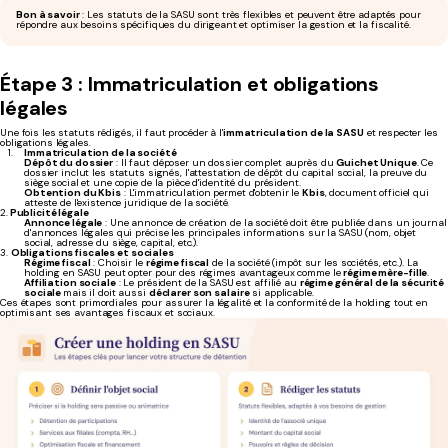
Bon à savoir
: Les statuts de la SASU sont très flexibles et peuvent être adaptés pour
répondre aux besoins spécifiques du dirigeant et optimiser la gestion et la fiscalité.
Étape 3 : Immatriculation et obligations
légales
Une fois les statuts rédigés, il faut procéder à l'
immatriculation de la SASU
et respecter les
obligations légales.
Immatriculation de la société
Dépôt du dossier
: Il faut déposer un dossier complet auprès du
Guichet Unique
. Ce
dossier inclut les statuts signés, l'attestation de dépôt du capital social, la preuve du
siège social et une copie de la pièce d'identité du président.
Obtention du Kbis
: L'immatriculation permet d'obtenir le
Kbis
, document officiel qui
atteste de l'existence juridique de la société.
2.
Publicité légale
Annonce légale
: Une annonce de création de la société doit être publiée dans un journal
d'annonces légales qui précise les principales informations sur la SASU (nom, objet
social, adresse du siège, capital, etc.).
3.
Obligations fiscales et sociales
Régime fiscal
: Choisir le
régime fiscal
de la société (impôt sur les sociétés, etc.). La
holding en SASU peut opter pour des régimes avantageux comme le
régime mère-fille
.
Affiliation sociale
: Le président de la SASU est affilié au
régime général de la sécurité
sociale
mais il doit aussi
déclarer son salaire
si applicable.
Ces étapes sont primordiales pour assurer la légalité et la conformité de la holding tout en
optimisant ses avantages fiscaux et sociaux.