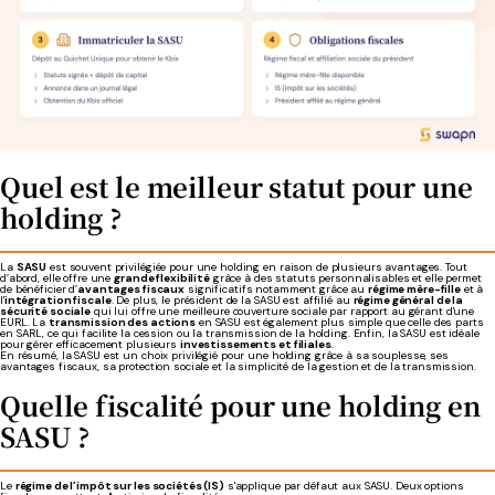
Quel est le meilleur statut pour une
holding ?
La
SASU
est souvent privilégiée pour une holding en raison de plusieurs avantages. Tout
d’abord, elle offre une
grande flexibilité
grâce à des statuts personnalisables et elle permet
de bénéficier d’
avantages fiscaux
significatifs notamment grâce au
régime mère-fille
et à
l'
intégration fiscale
. De plus, le président de la SASU est affilié au
régime général de la
sécurité sociale
qui lui offre une meilleure couverture sociale par rapport au gérant d'une
EURL. La
transmission des actions
en SASU est également plus simple que celle des parts
en SARL, ce qui facilite la cession ou la transmission de la holding. Enfin, la SASU est idéale
pour gérer efficacement plusieurs
investissements et filiales
.
En résumé, la SASU est un choix privilégié pour une holding grâce à sa souplesse, ses
avantages fiscaux, sa protection sociale et la simplicité de la gestion et de la transmission.
Quelle fiscalité pour une holding en
SASU ?
Le
régime de l’impôt sur les sociétés (IS)
s'applique par défaut aux SASU. Deux options