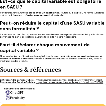
Est-ce que le capital variable est obligatoire
en SASU ?
Par défaut, une SASU est
créée avec un capital fixe
. Toutefois, il s'agit d'une forme juridique
qui permet également d'
opter pour un capital variable
.
Peut-on réduire le capital d'une SASU variable
sans formalités ?
La réponse est oui. Tant que vous restez
au-dessus du capital plancher
fixé par la clause
de variabilité dans les statuts, aucune formalité ne sera nécessaire.
Faut-il déclarer chaque mouvement de
capital variable ?
Non, seules les modifications du capital dont le
montant dépasse les seuils minimum et
maximum définis dans la fourchette
statutaire doivent faire l'objet de formalités, dont la
modification des statuts.
Sources & références
Entreprendre Service Public -
https://entreprendre.service-public.gouv.fr/vosdroits/F36215
Entreprendre Service Public -
https://entreprendre.service-public.gouv.fr/vosdroits/F36607
Résumer cet article avec :
ChatGPT
Perplexity