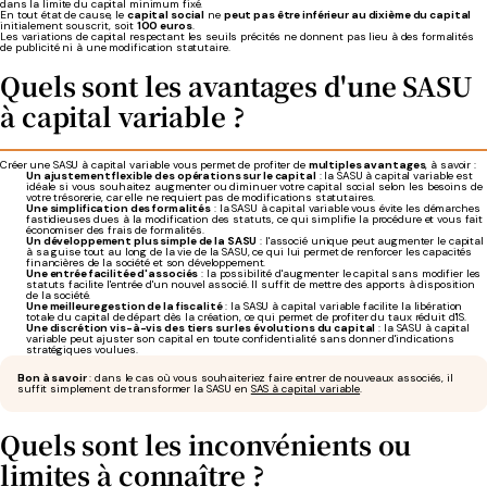
dans la limite du capital minimum fixé.
En tout état de cause, le
capital social
ne
peut pas être inférieur au dixième du capital
initialement souscrit, soit
100 euros
.
Les variations de capital respectant les seuils précités ne donnent pas lieu à des formalités
de publicité ni à une modification statutaire.
Quels sont les avantages d'une SASU
à capital variable ?
Créer une SASU à capital variable vous permet de profiter de
multiples avantages
, à savoir :
Un ajustement flexible des opérations sur le capital
: la SASU à capital variable est
idéale si vous souhaitez augmenter ou diminuer votre capital social selon les besoins de
votre trésorerie, car elle ne requiert pas de modifications statutaires.
Une simplification des formalités
: la SASU à capital variable vous évite les démarches
fastidieuses dues à la modification des statuts, ce qui simplifie la procédure et vous fait
économiser des frais de formalités.
Un développement plus simple de la SASU
: l'associé unique peut augmenter le capital
à sa guise tout au long de la vie de la SASU, ce qui lui permet de renforcer les capacités
financières de la société et son développement.
Une entrée facilitée d'associés
: la possibilité d'augmenter le capital sans modifier les
statuts facilite l'entrée d'un nouvel associé. Il suffit de mettre des apports à disposition
de la société.
Une meilleure gestion de la fiscalité
: la SASU à capital variable facilite la libération
totale du capital de départ dès la création, ce qui permet de profiter du taux réduit d'IS.
Une discrétion vis-à-vis des tiers sur les évolutions du capital
: la SASU à capital
variable peut ajuster son capital en toute confidentialité sans donner d'indications
stratégiques voulues.
Bon à savoir
: dans le cas où vous souhaiteriez faire entrer de nouveaux associés, il
suffit simplement de transformer la SASU en
SAS à capital variable
.
Quels sont les inconvénients ou
limites à connaître ?