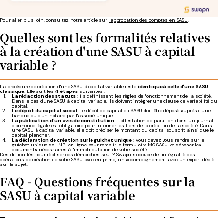
Pour aller plus loin, consultez notre article sur
l'approbation des comptes en SASU
.
Quelles sont les formalités relatives
à la création d'une SASU à capital
variable ?
La procédure de création d'une SASU à capital variable reste
identique à celle d'une SASU
classique.
Elle suit les
4 étapes
suivantes :
La rédaction des statuts
: ils définissent les règles de fonctionnement de la société.
Dans le cas d'une SASU à capital variable, ils doivent intégrer une clause de variabilité du
capital.
Le dépôt du capital social
: le
dépôt de capital
en SASU doit être déposé auprès d'une
banque ou d'un notaire par l'associé unique.
La publication d'un avis de constitution
: l'attestation de parution dans un journal
d'annonce légale est obligatoire pour informer les tiers de la création de la société. Dans
une SASU à capital variable, elle doit préciser le montant du capital souscrit ainsi que le
capital plancher.
La déclaration de création sur le guichet unique
: vous devez vous rendre sur le
guichet unique de l'INPI en ligne pour remplir le formulaire M0 SASU, et déposer les
documents nécessaires à l'immatriculation de votre société.
Des difficultés pour réaliser ces démarches seul ?
Swapn
s'occupe de l'intégralité des
opérations de création de votre SASU avec en prime, un accompagnement avec un expert dédié
sur le sujet.
FAQ - Questions fréquentes sur la
SASU à capital variable