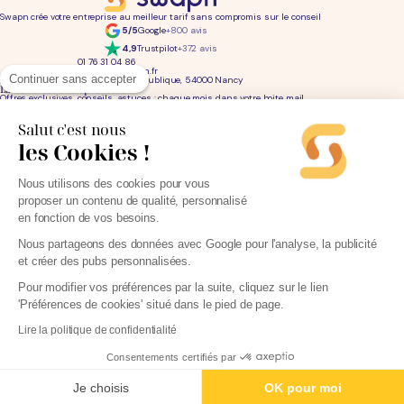
Swapn crée votre entreprise au meilleur tarif sans compromis sur le conseil
5/5
Google
+800 avis
4,9
Trustpilot
+372 avis
01 76 31 04 86
bonjour@swapn.fr
Continuer sans accepter
2 place de la République, 54000 Nancy
La news' des entrepreneurs
Offres exclusives, conseils, astuces : chaque mois dans votre boite mail
Salut c'est nous
les Cookies !
Consultez notre
notre politique de confidentialité
pour en savoir plus.
Services
Liens utiles
Création d'entreprise
Découvrez Swapn
Nous utilisons des cookies pour vous
Comptabilité pas cher
Avis clients
Offres de comptabilité par métier
Devenir partenaire
proposer un contenu de qualité, personnalisé
Offres de comptabilité par ville
Engagements éthiques
Offres de comptabilité par statut
Contact
en fonction de vos besoins.
Tarifs
L-Expert-Comptable.com
Devis comptable gratuit
Nous partageons des données avec Google pour l'analyse, la publicité
et créer des pubs personnalisées.
Simulateurs et calculateurs
Webinaires
Blog
Pour modifier vos préférences par la suite, cliquez sur le lien
'Préférences de cookies' situé dans le pied de page.
Parrainage
Lire la politique de confidentialité
Consentements certifiés par
Mentions légales
Politique de protection des données personnelles
Je crée ma SASU - 0€
CGU
Cookies
Je choisis
OK pour moi