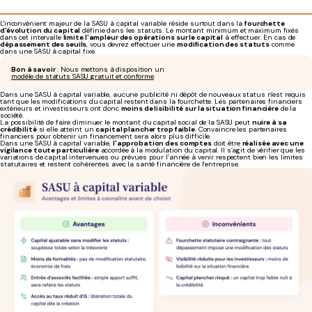
L'inconvénient majeur de la SASU à capital variable réside surtout dans la
fourchette
d'évolution du capital
définie dans les statuts. Le montant minimum et maximum fixés
dans cet intervalle
limite l'ampleur des opérations sur le capital
à effectuer. En cas de
dépassement des seuils
, vous devrez effectuer une
modification des statuts
comme
dans une SASU à capital fixe.
Bon à savoir
: Nous mettons à disposition un
modèle de statuts SASU gratuit et conforme
.
Dans une SASU à capital variable, aucune publicité ni dépôt de nouveaux status n'est requis
tant que les modifications du capital restent dans la fourchette. Les partenaires financiers
extérieurs et investisseurs ont donc
moins de lisibilité sur la situation financière
de la
société.
La possibilité de faire diminuer le montant du capital social de la SASU peut
nuire à sa
crédibilité
si elle atteint un
capital plancher trop faible
. Convaincre les partenaires
financiers pour obtenir un financement sera alors plus difficile.
Dans une SASU à capital variable,
l'approbation des comptes
doit être
réalisée avec une
vigilance toute particulière
accordée à la modulation du capital. Il s’agit de vérifier que les
variations de capital intervenues ou prévues pour l’année à venir respectent bien les limites
statutaires et restent cohérentes avec la santé financière de l’entreprise.