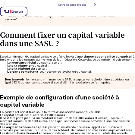
La SASU à capital variable
allège
ainsi les
formalités administratives
, ce qui vous fait
Notre espace presse
gagner du temps
et de
l'argent
.
Gratuit
Bon à savoir
: si vous choisissez la SASU à capital variable, tous les documents à
destination des tiers doivent impérativement contenir la mention "SASU à capital
variable".
Comment fixer un capital variable
dans une SASU ?
La détermination du capital variable doit faire l'objet d'une
clause de variabilité du capital
à
insérer dans les statuts au moment de leur rédaction. Cette clause de variabilité doit contenir 
Le
montant initial
du capital social ;
Le
prix plancher
du capital ;
Le
prix plafond
du capital ;
L'organe compétent
pour décider de l'évolution du capital.
Bon à savoir
: le montant minimum de la SASU à capital variable doit être supérieur ou
égal à 10 % du montant du capital social défini à la création de l'entreprise.
Exemple de configuration d'une société à
capital variable
La société est constituée sous la forme d’une société à capital variable.
Le capital social initial est fixé à
1 000 euros
.
Il peut être porté jusqu’à un montant maximum de
10 000 euros
et réduit jusqu’à un
montant minimum de
100 euros
, sans qu’il soit nécessaire de procéder à une modification
des statuts.
Les
augmentations de capital
peuvent résulter de nouveaux apports en numéraire
effectués par l’associé unique ou, le cas échéant, de l’admission d’associés supplémentaires.
Les
diminutions de capital
peuvent intervenir par reprise partielle ou totale des apports,