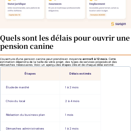
Quels sont les délais pour ouvrir une
pension canine
L'ouverture d'une pension canine peut prendre en moyenne
entre 6 à 12 mois
. Cette
estimation dépendra de la taille de votre projet, des types de services proposés et des
démarches nécessaires. Voici un aperçu des étapes clés et de chaque délai estimé :
Étapes
Délais estimés
Étude de marché
1 à 2 mois
Choix du local
2 à 4 mois
Rédaction du business plan
1 mois
Démarches administratives
1 à 2 mois