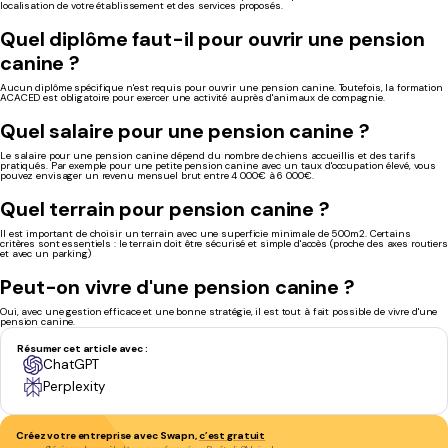
localisation de votre établissement et des services proposés.
Quel diplôme faut-il pour ouvrir une pension
canine ?
Aucun diplôme spécifique n'est requis pour ouvrir une pension canine. Toutefois, la formation
ACACED est obligatoire pour exercer une activité auprès d'animaux de compagnie.
Quel salaire pour une pension canine ?
Le salaire pour une pension canine dépend du nombre de chiens accueillis et des tarifs
pratiqués. Par exemple pour une petite pension canine avec un taux d'occupation élevé, vous
pouvez envisager un revenu mensuel brut entre 4 000€ à 6 000€.
Quel terrain pour pension canine ?
Il est important de choisir un terrain avec une superficie minimale de 500m2. Certains
critères sont essentiels : le terrain doit être sécurisé et simple d'accès (proche des axes routier
et avec un parking)
Peut-on vivre d'une pension canine ?
Oui, avec une gestion efficace et une bonne stratégie, il est tout à fait possible de vivre d'une
pension canine.
Résumer cet article avec :
ChatGPT
Perplexity
Créez votre entreprise avec Swapn,
c’est gratuit