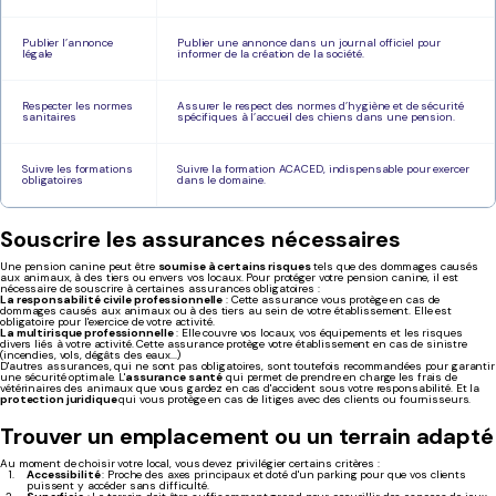
Publier l’annonce
Publier une annonce dans un journal officiel pour
légale
informer de la création de la société.
Respecter les normes
Assurer le respect des normes d’hygiène et de sécurité
sanitaires
spécifiques à l’accueil des chiens dans une pension.
Suivre les formations
Suivre la formation ACACED, indispensable pour exercer
obligatoires
dans le domaine.
Souscrire les assurances nécessaires
Une pension canine peut être
soumise à certains risques
tels que des dommages causés
aux animaux, à des tiers ou envers vos locaux. Pour protéger votre pension canine, il est
nécessaire de souscrire à certaines assurances obligatoires :
La responsabilité civile professionnelle
: Cette assurance vous protège en cas de
dommages causés aux animaux ou à des tiers au sein de votre établissement. Elle est
obligatoire pour l'exercice de votre activité.
La multirisque professionnelle
: Elle couvre vos locaux, vos équipements et les risques
divers liés à votre activité. Cette assurance protège votre établissement en cas de sinistre
(incendies, vols, dégâts des eaux...)
D'autres assurances, qui ne sont pas obligatoires, sont toutefois recommandées pour garantir
une sécurité optimale. L'
assurance santé
qui permet de prendre en charge les frais de
vétérinaires des animaux que vous gardez en cas d'accident sous votre responsabilité. Et la
protection juridique
qui vous protège en cas de litiges avec des clients ou fournisseurs.
Trouver un emplacement ou un terrain adapté
Au moment de choisir votre local, vous devez privilégier certains critères :
Accessibilité
: Proche des axes principaux et doté d'un parking pour que vos clients
puissent y accéder sans difficulté.