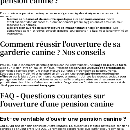
pension canine ?
Pour ouvrir une pension canine, certaines obligations légales et réglementaires sont à
respecter :
Normes sanitaires et de sécurité spécifique aux pensions canines
: Votre
établissement doit disposer d'un environnement propre, hygiénique et sécurisé pour
répondre aux normes.
Déclaration auprès de la préfecture et immatriculation de l'entreprise
: Ces
démarches administratives sont obligatoires pour garantir la légalité et la conformité de
votre projet.
Comment réussir l'ouverture de sa
garderie canine ? Nos conseils
Pour réussir le lancement de votre garderie canine, construisez une
image de marque forte
,
axée sur le bien-être animal et l'éthique. Proposez des
services uniques et personnalisés
comme des services premium et sur mesure qui vous différencient de la concurrence.
Développez votre visibilité et notoriété en diffusant une
stratégie de communication
efficace
par le biais d'un site internet complet et attractif. Utilisez les réseaux sociaux pour
partager des informations spéciales et des conseils pratiques adressés directement aux
propriétaires des chiens. Cela vous permettra d'engendrer de l'intérêt vers votre compte et de
développer une
communauté engagée
.
FAQ - Questions courantes sur
l’ouverture d’une pension canine
Est-ce rentable d'ouvrir une pension canine ?
Oui, ouvrir une pension canine peut être rentable. La plupart des marges nettes des pensions
canines se situent entre 10 à 20%. La rentabilité dépendra de plusieurs facteurs comme la