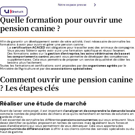
renseigner sur les
aides financières
proposées pour les entreprises du secteur animal. De
Notre espace presse
nombreuses régions ou municipalités contribuent grandement au développement des
entreprises locales en proposant diverses aides financières.
Gratuit
Quelle formation pour ouvrir une
pension canine ?
Afin de garantir un développement serein de votre activité, il est nécessaire de connaître les
formations à avoir pour ouvrir et gérer une pension canine :
La
certification ACACED
est obligatoire pour travailler avec des animaux de compagnie.
Vous pouvez l'obtenir après avoir suivi une formation spécifique et réussi l'examen.
Des formations axées sur la
gestion d'entreprise, les soins vétérinaires de base et
les comportements canins
peuvent vous permettre de développer des compétences
supplémentaires. Cela vous permettra de proposer un service de qualité et de cibler les
besoins plus facilement.
Toutes les formations et certifications sont proposées par des
organismes agréés
par le
Ministère de l'Agriculture et par des
associations spécialisées.
Comment ouvrir une pension canine
? Les étapes clés
Réaliser une étude de marché
Avant de lancer votre projet, il est important d'
analyser et de comprendre la demande locale
comme le nombre de propriétaires de chiens et ce qu'ils recherchent en termes de solutions en
garde de chiens.
Il est essentiel de connaître les différentes
pensions concurrentes
qui vous entourent. Vous
devez identifier ce qu'elles proposent en termes de services mais également leurs forces et
axes d'améliorations qui vous permettront de vous démarquer. Cela vous apportera des
opportunités de différenciation
à offrir à vos clients comme des services spécialisés ou du
haut de gamme.