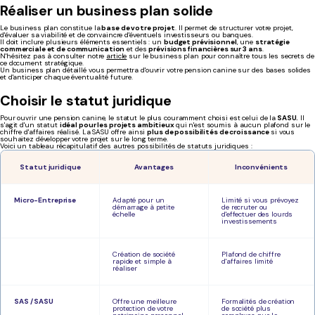
Réaliser un business plan solide
Le business plan constitue la
base de votre projet
. Il permet de structurer votre projet,
d'évaluer sa viabilité et de convaincre d'éventuels investisseurs ou banques.
Il doit inclure plusieurs éléments essentiels : un
budget prévisionnel
, une
stratégie
commerciale et de communication
et des
prévisions financières sur 3 ans
.
N'hésitez pas à consulter notre
article
sur le business plan pour connaître tous les secrets de
ce document stratégique.
Un business plan détaillé vous permettra d'ouvrir votre pension canine sur des bases solides
et d'anticiper chaque éventualité future.
Choisir le statut juridique
Pour ouvrir une pension canine, le statut le plus couramment choisi est celui de la
SASU.
Il
s'agit d'un statut
idéal pour les projets ambitieux
qui n'est soumis à aucun plafond sur le
chiffre d'affaires réalisé. La SASU offre ainsi
plus de possibilités de croissance
si vous
souhaitez développer votre projet sur le long terme.
Voici un tableau récapitulatif des autres possibilités de statuts juridiques :
Statut juridique
Avantages
Inconvénients
Micro-Entreprise
Adapté pour un
Limité si vous prévoyez
démarrage à petite
de recruter ou
échelle
d'effectuer des lourds
investissements
Création de société
Plafond de chiffre
rapide et simple à
d'affaires limité
réaliser
SAS / SASU
Offre une meilleure
Formalités de création
protection de votre
de société plus