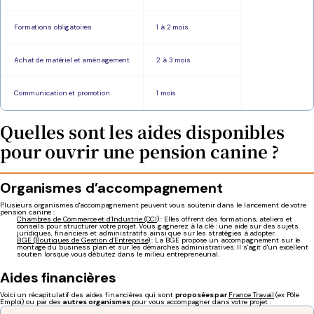
Formations obligatoires
1 à 2 mois
Achat de matériel et aménagement
2 à 3 mois
Communication et promotion
1 mois
Quelles sont les aides disponibles
pour ouvrir une pension canine ?
Organismes d’accompagnement
Plusieurs organismes d'accompagnement peuvent vous soutenir dans le lancement de votre
pension canine :
Chambres de Commerce et d'Industrie (CCI)
: Elles offrent des formations, ateliers et
conseils pour structurer votre projet. Vous gagnerez à la clé : une aide sur des sujets
juridiques, financiers et administratifs ainsi que sur les stratégies à adopter.
BGE (Boutiques de Gestion d'Entreprise)
: La BGE propose un accompagnement sur le
montage du business plan et sur les démarches administratives. Il s'agit d'un excellent
soutien lorsque vous débutez dans le milieu entrepreneurial.
Aides financières
Voici un récapitulatif des aides financières qui sont
proposées par
France Travail
(ex Pôle
Emploi) ou par des
autres organismes
pour vous accompagner dans votre projet :