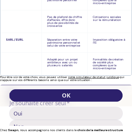
patrimoine personnel
complexes que la
micro-entreprise
Pas de plafond de chiffre
Cotisations sociales
d'affaires, offre donc
sur la rémunération
plus de possibilités de
croissance
SARL / EURL
Séparation entre votre
Imposition obligatoire à
patrimoine personnel et
l'IS
celui de votre entreprise
Adapté pour un projet
Formalités de création
ambitieux avec un ou
de société plus
plusieurs salariés
complexes que la
micro-entreprise
Pour être sûr de votre choix, vous pouvez utiliser
notre simulateur de statut juridique
qui
s'appuie sur vos différents besoins ainsi que sur votre situation :
Chez
Swapn
, nous accompagnons nos clients dans le
choix de la meilleure structure