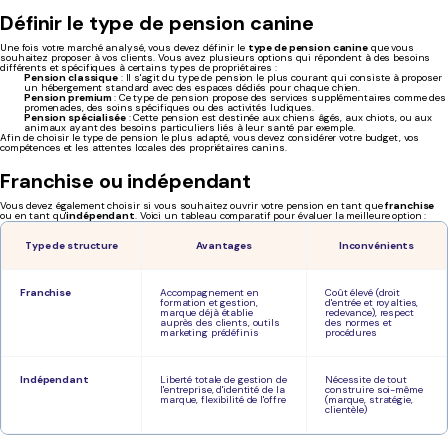
Définir le type de pension canine
Une fois votre marché analysé, vous devez définir le
type de pension canine
que vous
souhaitez proposer à vos clients. Vous avez plusieurs options qui répondent à des besoins
différents et spécifiques à certains types de propriétaires :
Pension classique
: Il s'agit du type de pension le plus courant qui consiste à proposer
un hébergement standard avec des espaces dédiés pour chaque chien.
Pension premium
: Ce type de pension propose des services supplémentaires comme des
promenades, des soins spécifiques ou des activités ludiques.
Pension spécialisée
: Cette pension est destinée aux chiens âgés, aux chiots, ou aux
animaux ayant des besoins particuliers liés à leur santé par exemple.
Afin de choisir le type de pension le plus adapté, vous devez considérer votre budget, vos
compétences et les attentes locales des propriétaires canins.
Franchise ou indépendant
Vous devez également choisir si vous souhaitez ouvrir votre pension en tant que
franchise
ou en tant qu'
indépendant
. Voici un tableau comparatif pour évaluer la meilleure option :
Type de structure
Avantages
Inconvénients
Franchise
Accompagnement en
Coût élevé (droit
formation et gestion,
d'entrée et royalties,
marque déjà établie
redevance), respect
auprès des clients, outils
des normes et
marketing prédéfinis
procédures
Indépendant
Liberté totale de gestion de
Nécessite de tout
l'entreprise, d'identité de la
construire soi-même
marque, flexibilité de l'offre
(marque, stratégie,
clientèle)