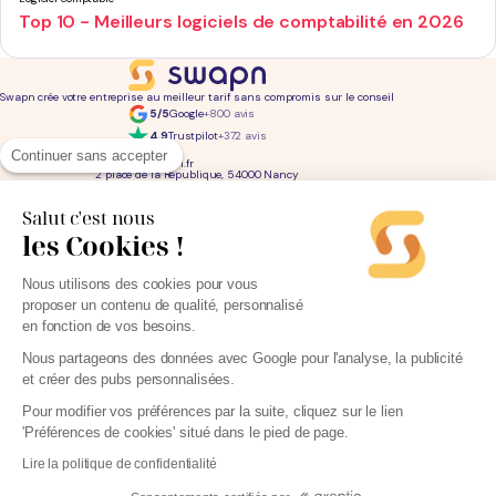
Top 10 - Meilleurs logiciels de comptabilité en 2026
Swapn crée votre entreprise au meilleur tarif sans compromis sur le conseil
5/5
Google
+800 avis
4,9
Trustpilot
+372 avis
01 76 31 04 86
Continuer sans accepter
bonjour@swapn.fr
2 place de la République, 54000 Nancy
La news' des entrepreneurs
Offres exclusives, conseils, astuces : chaque mois dans votre boite mail
Salut c'est nous
les Cookies !
Consultez notre
notre politique de confidentialité
pour en savoir plus.
Services
Liens utiles
Nous utilisons des cookies pour vous
Création d'entreprise
Découvrez Swapn
proposer un contenu de qualité, personnalisé
Comptabilité pas cher
Avis clients
Offres de comptabilité par métier
Devenir partenaire
en fonction de vos besoins.
Offres de comptabilité par ville
Engagements éthiques
Offres de comptabilité par statut
Contact
Tarifs
L-Expert-Comptable.com
Nous partageons des données avec Google pour l'analyse, la publicité
Devis comptable gratuit
et créer des pubs personnalisées.
Simulateurs et calculateurs
Webinaires
Blog
Pour modifier vos préférences par la suite, cliquez sur le lien
'Préférences de cookies' situé dans le pied de page.
Lire la politique de confidentialité
Parrainage