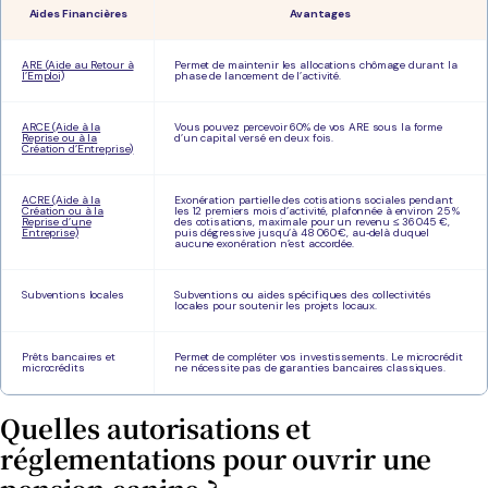
Aides Financières
Avantages
ARE (Aide au Retour à
Permet de maintenir les allocations chômage durant la
l’Emploi)
phase de lancement de l’activité.
ARCE (Aide à la
Vous pouvez percevoir 60% de vos ARE sous la forme
Reprise ou à la
d’un capital versé en deux fois.
Création d’Entreprise)
ACRE (Aide à la
Exonération partielle des cotisations sociales pendant
Création ou à la
les 12 premiers mois d’activité, plafonnée à environ 25 %
Reprise d’une
des cotisations, maximale pour un revenu ≤ 36 045 €,
Entreprise)
puis dégressive jusqu’à 48 060 €, au‑delà duquel
aucune exonération n’est accordée.
Subventions locales
Subventions ou aides spécifiques des collectivités
locales pour soutenir les projets locaux.
Prêts bancaires et
Permet de compléter vos investissements. Le microcrédit
microcrédits
ne nécessite pas de garanties bancaires classiques.
Quelles autorisations et
réglementations pour ouvrir une