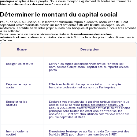
juridique
adaptée à leurs projets. Nous nous occupons également de toutes les formalités
liées aux
démarches de création
d'une société.
Déterminer le montant du capital social
Pour une SASU ou une SARL, le montant minimum requis du capital social est d'
1€
. Il est
cependant recommandé de prévoir un montant entre
500 et 1 000€
. Ce capital solide
renforcera la crédibilité de votre projet auprès des banques et partenaires si vous êtes amenés
à les solliciter.
Ouvrir une pension canine nécessite de réaliser de
nombreuses démarches
administratives
relatives à la création de société. Voici la liste des principales démarches à
effectuer :
Étape
Description
Rédiger les statuts
Définir les règles de fonctionnement de l’entreprise :
nom, adresse, objet social, capital social, répartition des
parts.
Déposer le capital
Effectuer le dépôt du capital social sur un compte
social
bancaire professionnel au nom de l’entreprise.
Enregistrer les
Déclarez vos statuts
via le guichet unique électronique
statuts
accessible à l’adresse
formalites.entreprises.gouv.fr
.
Depuis 2023, cette plateforme constitue le point d’entrée
principal pour toutes les créations d’entreprise, les
anciens CFE n’étant plus utilisés comme voie standard
pour le dépôt des statuts.
Immatriculer la
Enregistrer l’entreprise au Registre du Commerce et des
société
Sociétés (RCS) pour obtenir un numéro de SIRET.