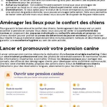
Superficie
: Le terrain doit être suffisamment grand pour accueillir des espaces de jeux
et de détente pour les animaux
Achat ou location
: Considérez l'investissement initial que vous envisagez de
consacrer au local ou si vous préférez d'abord expérimenter votre activité.
Domiciliation
: Si vous optez pour le statut de la micro-entreprise ou souhaitez proposer
une solution de garde à domicile, vous pouvez envisager cette option. Cela vous permettra
de tester votre activité mais vous devez vous assurer de disposer de l'espace nécessaire.
Aménager les lieux pour le confort des chiens
Pour garantir le bien-être et le confort des chiens, l'aménagement des locaux est un point
essentiel à prendre en compte. Vous devez vous assurer de veiller à la
conformité des
normes
en proposant des
espaces individuels
ou
collectifs sécurisés et propres
. Les
chiens doivent pouvoir profiter de
zones de détente et de jeux en extérieur
pour favoriser
leur liberté. Chaque matériel et objet doivent être minutieusement nettoyés et désinfectés pour
garantir une
excellente hygiène
au sein de votre activité.
Lancer et promouvoir votre pension canine
Lancer votre pension canine nécessite la réalisation d'une
bonne stratégie marketing
. Créez
un
site internet professionnel
avec des photos de votre établissement et mentionner toutes
les informations importantes à connaître. Utilisez les
réseaux sociaux
pour partager des
conseils, des offres et des témoignages clients pour développer votre visibilité et communauté.
Une fois votre clientèle établie, proposez des actions dans le but de
fidéliser vos clients
(réductions pour des réservations longues, abonnements pour les clients réguliers...).