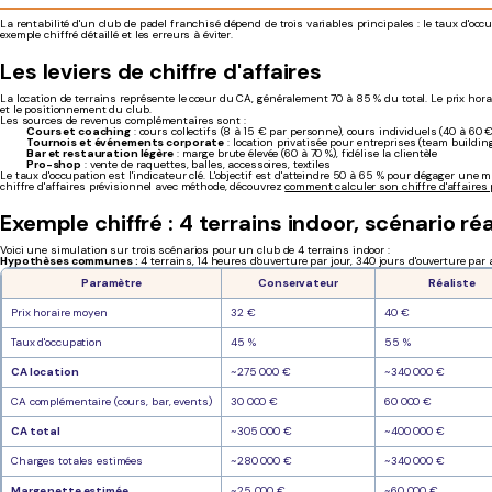
La rentabilité d'un club de padel franchisé dépend de trois variables principales : le taux d'occu
exemple chiffré détaillé et les erreurs à éviter.
Les leviers de chiffre d'affaires
La location de terrains représente le cœur du CA, généralement 70 à 85 % du total. Le prix hor
et le positionnement du club.
Les sources de revenus complémentaires sont :
Cours et coaching
: cours collectifs (8 à 15 € par personne), cours individuels (40 à 60 
Tournois et événements corporate
: location privatisée pour entreprises (team buildin
Bar et restauration légère
: marge brute élevée (60 à 70 %), fidélise la clientèle
Pro-shop
: vente de raquettes, balles, accessoires, textiles
Le taux d'occupation est l'indicateur clé. L'objectif est d'atteindre 50 à 65 % pour dégager une 
chiffre d'affaires prévisionnel avec méthode, découvrez
comment calculer son chiffre d'affaires 
Exemple chiffré : 4 terrains indoor, scénario réa
Voici une simulation sur trois scénarios pour un club de 4 terrains indoor :
Hypothèses communes :
4 terrains, 14 heures d'ouverture par jour, 340 jours d'ouverture par 
Paramètre
Conservateur
Réaliste
Prix horaire moyen
32 €
40 €
Taux d'occupation
45 %
55 %
CA location
~275 000 €
~340 000 €
CA complémentaire (cours, bar, events)
30 000 €
60 000 €
CA total
~305 000 €
~400 000 €
Charges totales estimées
~280 000 €
~340 000 €
Marge nette estimée
~25 000 €
~60 000 €