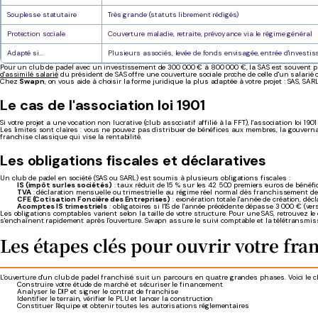
Souplesse statutaire
Très grande (statuts librement rédigés)
Protection sociale
Couverture maladie, retraite, prévoyance via le régime général
Adapté si...
Plusieurs associés, levée de fonds envisagée, entrée d'investi
Pour un club de padel avec un investissement de 300 000 € à 800 000 €, la SAS est souvent privilé
d'assimilé salarié
du président de SAS offre une couverture sociale proche de celle d'un salarié 
Chez
Swapn
, on vous aide à choisir la forme juridique la plus adaptée à votre projet : SAS, S
Le cas de l'association loi 1901
Si votre projet a une vocation non lucrative (club associatif affilié à la FFT), l'association loi
Les limites sont claires : vous ne pouvez pas distribuer de bénéfices aux membres, la gouvernan
franchise classique qui vise la rentabilité.
Les obligations fiscales et déclaratives
Un club de padel en société (SAS ou SARL) est soumis à plusieurs obligations fiscales :
IS (impôt sur les sociétés)
: taux réduit de 15 % sur les 42 500 premiers euros de bénéfi
TVA
: déclaration mensuelle ou trimestrielle au régime réel normal dès franchissement des
CFE (Cotisation Foncière des Entreprises)
: exonération totale l'année de création, dé
Acomptes IS trimestriels
: obligatoires si l'IS de l'année précédente dépasse 3 000 € (ve
Les obligations comptables varient selon la taille de votre structure. Pour une SAS, retrouvez le
s'enchaînent rapidement après l'ouverture. Swapn assure le suivi comptable et la télétransm
Les étapes clés pour ouvrir votre fra
L'ouverture d'un club de padel franchisé suit un parcours en quatre grandes phases. Voici le ch
Construire votre étude de marché et sécuriser le financement
Analyser le DIP et signer le contrat de franchise
Identifier le terrain, vérifier le PLU et lancer la construction
Constituer l'équipe et obtenir toutes les autorisations réglementaires