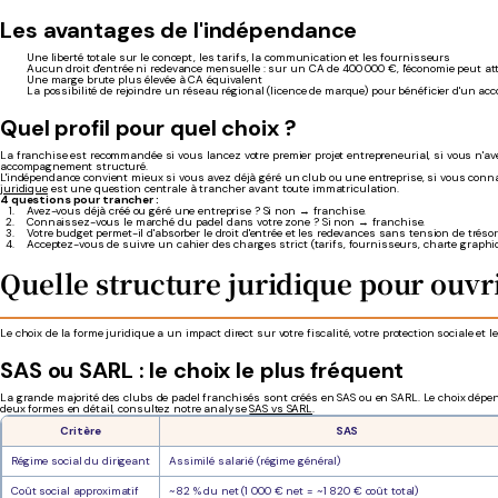
Les avantages de l'indépendance
Une liberté totale sur le concept, les tarifs, la communication et les fournisseurs
Aucun droit d'entrée ni redevance mensuelle : sur un CA de 400 000 €, l'économie peut a
Une marge brute plus élevée à CA équivalent
La possibilité de rejoindre un réseau régional (licence de marque) pour bénéficier d'un 
Quel profil pour quel choix ?
La franchise est recommandée si vous lancez votre premier projet entrepreneurial, si vous n'av
accompagnement structuré.
L'indépendance convient mieux si vous avez déjà géré un club ou une entreprise, si vous connai
juridique
est une question centrale à trancher avant toute immatriculation.
4 questions pour trancher :
Avez-vous déjà créé ou géré une entreprise ? Si non → franchise.
Connaissez-vous le marché du padel dans votre zone ? Si non → franchise.
Votre budget permet-il d'absorber le droit d'entrée et les redevances sans tension de tréso
Acceptez-vous de suivre un cahier des charges strict (tarifs, fournisseurs, charte graph
Quelle structure juridique pour ouvri
Le choix de la forme juridique a un impact direct sur votre fiscalité, votre protection sociale et
SAS ou SARL : le choix le plus fréquent
La grande majorité des clubs de padel franchisés sont créés en SAS ou en SARL. Le choix dépen
deux formes en détail, consultez notre analyse
SAS vs SARL
.
Critère
SAS
Régime social du dirigeant
Assimilé salarié (régime général)
Coût social approximatif
~82 % du net (1 000 € net = ~1 820 € coût total)