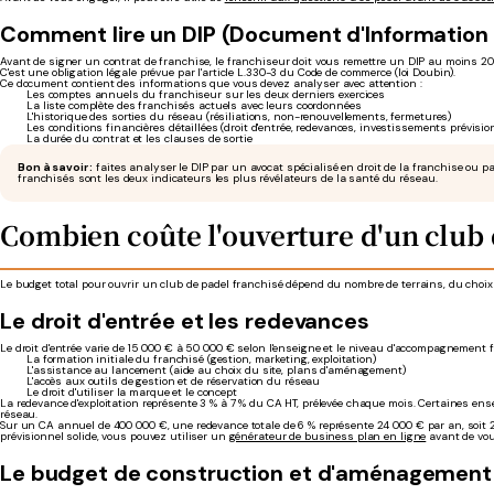
Comment lire un DIP (Document d'Information
Avant de signer un contrat de franchise, le franchiseur doit vous remettre un DIP au moins 20
C'est une obligation légale prévue par l'article L.330-3 du Code de commerce (loi Doubin).
Ce document contient des informations que vous devez analyser avec attention :
Les comptes annuels du franchiseur sur les deux derniers exercices
La liste complète des franchisés actuels avec leurs coordonnées
L'historique des sorties du réseau (résiliations, non-renouvellements, fermetures)
Les conditions financières détaillées (droit d'entrée, redevances, investissements prévisio
La durée du contrat et les clauses de sortie
Bon à savoir :
faites analyser le DIP par un avocat spécialisé en droit de la franchise ou 
franchisés sont les deux indicateurs les plus révélateurs de la santé du réseau.
Combien coûte l'ouverture d'un club 
Le budget total pour ouvrir un club de padel franchisé dépend du nombre de terrains, du choix in
Le droit d'entrée et les redevances
Le droit d'entrée varie de 15 000 € à 50 000 € selon l'enseigne et le niveau d'accompagnement
La formation initiale du franchisé (gestion, marketing, exploitation)
L'assistance au lancement (aide au choix du site, plans d'aménagement)
L'accès aux outils de gestion et de réservation du réseau
Le droit d'utiliser la marque et le concept
La redevance d'exploitation représente 3 % à 7 % du CA HT, prélevée chaque mois. Certaines en
réseau.
Sur un CA annuel de 400 000 €, une redevance totale de 6 % représente 24 000 € par an, soit 2
prévisionnel solide, vous pouvez utiliser un
générateur de business plan en ligne
avant de vou
Le budget de construction et d'aménagement