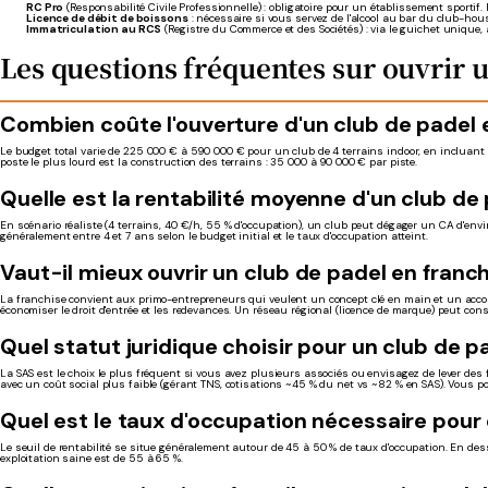
RC Pro
(Responsabilité Civile Professionnelle) : obligatoire pour un établissement sporti
Licence de débit de boissons
: nécessaire si vous servez de l'alcool au bar du club-hou
Immatriculation au RCS
(Registre du Commerce et des Sociétés) : via le guichet unique,
Les questions fréquentes sur ouvrir 
Combien coûte l'ouverture d'un club de padel 
Le budget total varie de 225 000 € à 590 000 € pour un club de 4 terrains indoor, en incluant l
poste le plus lourd est la construction des terrains : 35 000 à 90 000 € par piste.
Quelle est la rentabilité moyenne d'un club de 
En scénario réaliste (4 terrains, 40 €/h, 55 % d'occupation), un club peut dégager un CA d'en
généralement entre 4 et 7 ans selon le budget initial et le taux d'occupation atteint.
Vaut-il mieux ouvrir un club de padel en franc
La franchise convient aux primo-entrepreneurs qui veulent un concept clé en main et un accom
économiser le droit d'entrée et les redevances. Un réseau régional (licence de marque) peut co
Quel statut juridique choisir pour un club de p
La SAS est le choix le plus fréquent si vous avez plusieurs associés ou envisagez de lever des
avec un coût social plus faible (gérant TNS, cotisations ~45 % du net vs ~82 % en SAS). Vous p
Quel est le taux d'occupation nécessaire pour 
Le seuil de rentabilité se situe généralement autour de 45 à 50 % de taux d'occupation. En desso
exploitation saine est de 55 à 65 %.