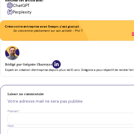
Résumer cet article avec :
ChatGPT
Perplexity
Créez votre entreprise avec Swapn,
c’est gratuit
Se concentrer pleinement sur son activité
- Phil T.
C
Rédigé par
Grégoire Charroyer
Expert en création d’entreprise depuis plus de 10 ans. Grégoire a pour objectif de rendre l’e
Laisser un commentaire
Votre adresse mail ne sera pas publiée.
Prénom
*
Nom