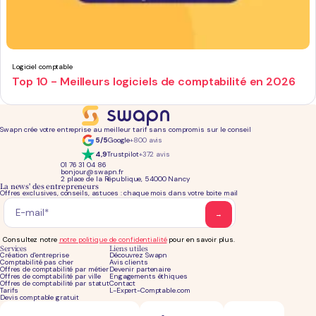
Logiciel comptable
Top 10 - Meilleurs logiciels de comptabilité en 2026
Swapn crée votre entreprise au meilleur tarif sans compromis sur le conseil
5/5
Google
+800 avis
4,9
Trustpilot
+372 avis
01 76 31 04 86
bonjour@swapn.fr
2 place de la République, 54000 Nancy
La news' des entrepreneurs
Offres exclusives, conseils, astuces : chaque mois dans votre boite mail
Consultez notre
notre politique de confidentialité
pour en savoir plus.
Services
Liens utiles
Création d'entreprise
Découvrez Swapn
Comptabilité pas cher
Avis clients
Offres de comptabilité par métier
Devenir partenaire
Offres de comptabilité par ville
Engagements éthiques
Offres de comptabilité par statut
Contact
Tarifs
L-Expert-Comptable.com
Devis comptable gratuit