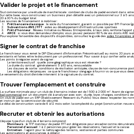
Valider le projet et le financement
Tout commence par une étude de marché locale : combien de clubs de padel existent dans votre 
Sur cette base, vous construisez un business plan détaillé avec un prévisionnel sur 3 à 5 a
20 à 30 % du budget total.
Les sources de financement à mobiliser :
Prêt bancaire classique
: le socle du financement, garanti si possible par BPI France 
Subventions ANS / FFT
: aides au développement d'infrastructures sportives
Prêt d'honneur
: Réseau Initiative ou Réseau Entreprendre, à taux zéro, renforce l'apport
ARCE
: si vous êtes demandeur d'emploi, vous pouvez percevoir 60 % de vos droits ARE res
Pour explorer l'ensemble des dispositifs disponibles, consultez le guide des
aides financières à
Signer le contrat de franchise
Le franchiseur vous remet le DIP (Document d'Information Précontractuel) au moins 20 jours a
existants et faites relire le document par un professionnel. Pour savoir à qui confier cette ana
Les points à négocier avant de signer :
Le territoire exclusif : quelle zone géographique vous est réservée ?
La durée du contrat : généralement 5 à 10 ans, renouvelable
Les clauses de sortie : conditions de résiliation anticipée, clause de non-concurrence pos
Les obligations réciproques : ce que le franchiseur s'engage à fournir vs ce que vous deve
Le versement du droit d'entrée intervient à la signature du contrat.
Trouver l'emplacement et construire
La surface minimale pour un club de 4 terrains indoor est de 1 500 à 2 000 m². Avant de signer 
bail commercial
est un document clé à analyser avec soin : durée, loyer, charges, conditions de 
Un club de padel est un ERP (Établissement Recevant du Public). Vous devez respecter les norme
et instruit par la commission de sécurité.
Le délai de construction varie de 6 à 12 mois selon la complexité du projet (construction neuve 
Recruter et obtenir les autorisations
L'équipe type d'un club de 4 terrains comprend :
Moniteurs
: le TFP moniteur de padel FFT est obligatoire pour encadrer contre rémunérati
Personnel d'accueil
: 1 à 2 personnes pour gérer les réservations, l'accueil et la caisse
Entretien
: 1 agent pour le nettoyage des terrains, vestiaires et parties communes
Les autorisations et assurances à obtenir :