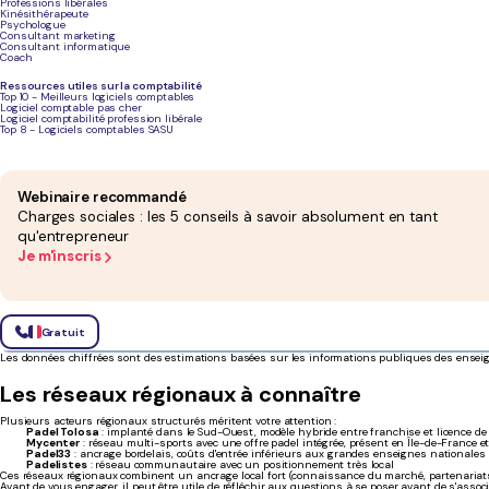
Les enseignes majeures du marché
Professions libérales
Kinésithérapeute
Psychologue
Consultant marketing
Clubs ouverts / en
Re
Consultant informatique
Enseigne
projet
Droit d'entrée estimé
Coach
4Padel
30+ / 20+
30 000 € à 50 000 €
5 %
Ressources utiles sur la comptabilité
Top 10 - Meilleurs logiciels comptables
Logiciel comptable pas cher
Logiciel comptabilité profession libérale
Padel Shot
15+ / 10+
25 000 € à 40 000 €
4 %
Top 8 - Logiciels comptables SASU
Urban Padel
5+ / 10+
20 000 € à 35 000 €
4 %
Webinaire recommandé
Casa Padel
3+ / 5+
25 000 € à 40 000 €
5 %
Charges sociales : les 5 conseils à savoir absolument en tant
qu'entrepreneur
All In Padel
10+ / 10+
20 000 € à 35 000 €
3 %
Je m'inscris
City Padel
5+ / 5+
15 000 € à 30 000 €
3 %
Esprit Padel
5+ / 5+
20 000 € à 35 000 €
4 %
Gratuit
Les données chiffrées sont des estimations basées sur les informations publiques des enseign
Les réseaux régionaux à connaître
Plusieurs acteurs régionaux structurés méritent votre attention :
Padel Tolosa
: implanté dans le Sud-Ouest, modèle hybride entre franchise et licence d
Mycenter
: réseau multi-sports avec une offre padel intégrée, présent en Île-de-France e
Padel33
: ancrage bordelais, coûts d'entrée inférieurs aux grandes enseignes nationales
Padelistes
: réseau communautaire avec un positionnement très local
Ces réseaux régionaux combinent un ancrage local fort (connaissance du marché, partenariats a
Avant de vous engager, il peut être utile de
réfléchir aux questions à se poser avant de s'associ