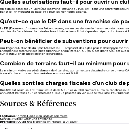
Quelles autorisations faut-il pour ouvrir un cl
Un club de padel est un ERP (Établissement Recevant du Public) : il faut une conformité sécurité
bar, et le TFP moniteur de padel FFT pour les moniteurs salariés.
Qu'est-ce que le DIP dans une franchise de pa
Le DIP (Document d'Information Précontractuel) est un dossier que le franchiseur doit vous rem
comptes du franchiseur, la liste des franchisés actuels, l'historique des départs du réseau et 
Peut-on bénéficier de subventions pour ouvrir
Oui. L'Agence Nationale du Sport (ANS) et la FFT proposent des aides pour le développement d'in
Entreprendre accordent des prêts d'honneur à taux zéro. L'ARCE (60 % des droits ARE) est aussi
sur le
cumul chômage et création d'entreprise
.
Combien de terrains faut-il au minimum pour u
Le minimum viable est généralement de 4 terrains, qui permettent d'atteindre un volume de CA su
à amortir. Les clubs les plus rentables en comptent 6 à 8.
Quelles sont les charges fiscales d'un club de
Une SAS est soumise à l'IS : taux réduit de 15 % sur les 42 500 premiers euros de bénéfice (sous 
annuel) et les taxes sur les véhicules si le club possède un véhicule de tourisme. Pour une vue d
Sources & Références
Légifrance
:
Article L.330-3 du Code de commerce
Service-Public
:
Créer une entreprise
BPI France
:
Ouvrir une franchise en France : tout savoir