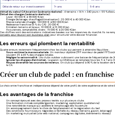
Délai de retour sur investissement
7+ ans
5-6 ans
Détail du calcul CA location (scénario réaliste) :
4 terrains × 14 h × 340 jours × 55 % d'oc
Détail des charges (scénario réaliste) :
Loyer : 60 000 € à 90 000 €/an
Énergie (éclairage, chauffage/climatisation) : 25 000 € à 40 000 €/an
Masse salariale chargée : 120 000 € à 160 000 €/an
Redevance franchise (5 % du CA) : 20 000 €
Entretien terrains et locaux : 10 000 € à 15 000 €/an
Assurances, comptabilité, divers : 15 000 € à 20 000 €/an
Ces chiffres sont des estimations indicatives basées sur les moyennes du marché. Ils ne re
conseils pour réussir son business plan
pour structurer votre dossier financier.
Les erreurs qui plombent la rentabilité
Quatre erreurs reviennent fréquemment chez les clubs qui peinent à atteindre l'équilibre :
Sous-estimer la masse salariale.
Un moniteur diplômé (TFP moniteur de padel FFT) coûte 
souvent 35 à 45 % des charges totales.
Négliger la saisonnalité.
Les clubs outdoor subissent une baisse de fréquentation de 30 
Ignorer les charges d'entretien.
Le gazon synthétique se remplace tous les 5 à 7 ans (8 00
Ne pas diversifier les sources de revenus.
Un club qui dépend à 90 % de la location de te
le CA.
Créer un club de padel : en franchis
Le choix entre franchise et indépendance dépend de votre profil, de votre expérience et de votre
Les avantages de la franchise
Un concept éprouvé avec des process testés sur plusieurs clubs
Une formation initiale complète (gestion, marketing, exploitation quotidienne)
Une notoriété de marque qui accélère le remplissage dès l'ouverture
Un accompagnement dans le choix de l'emplacement et la négociation du bail
Des conditions fournisseurs négociées à l'échelle du réseau (terrains, gazon, éclairage)
Un marketing mutualisé (site web national, campagnes digitales, événements réseau)