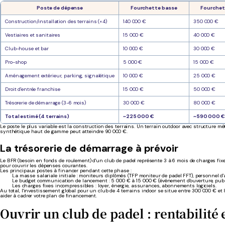
Poste de dépense
Fourchette basse
Fourchet
Construction/installation des terrains (×4)
140 000 €
350 000 €
Vestiaires et sanitaires
15 000 €
40 000 €
Club-house et bar
10 000 €
30 000 €
Pro-shop
5 000 €
15 000 €
Aménagement extérieur, parking, signalétique
10 000 €
25 000 €
Droit d'entrée franchise
15 000 €
50 000 €
Trésorerie de démarrage (3-6 mois)
30 000 €
80 000 €
Total estimé (4 terrains)
~225 000 €
~590 000 €
Le poste le plus variable est la construction des terrains. Un terrain outdoor avec structure 
synthétique haut de gamme peut atteindre 90 000 €.
La trésorerie de démarrage à prévoir
Le BFR (besoin en fonds de roulement) d'un club de padel représente 3 à 6 mois de charges fixe
pour couvrir les dépenses courantes.
Les principaux postes à financer pendant cette phase :
La masse salariale initiale : moniteurs diplômés (TFP moniteur de padel FFT), personnel d'a
Le budget communication de lancement : 5 000 € à 15 000 € (événement d'ouverture, publici
Les charges fixes incompressibles : loyer, énergie, assurances, abonnements logiciels.
Au total, l'investissement global pour un club de 4 terrains indoor se situe entre 300 000 € et
aider à cadrer votre plan de financement.
Ouvrir un club de padel : rentabilité 