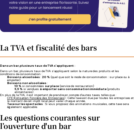
La TVA et fiscalité des bars
Dans un bar, plusieurs taux de TVA s'appliquent :
Dans un bar, plusieurs taux de TVA s’appliquent selon la nature des produits et les
conditions de consommation :
Boissons alcoolisées
:
20 %
(quel que soit le mode de consommation : sur place ou à
emporter)
Boissons non alcoolisées
:
10 %
si consommées
sur place
(service de restauration)
5,5 %
si vendues
à emporter sans consommation immédiate
(produits
alimentaires)
En plus de la TVA, il est important de prendre en compte d'autres taxes, telles que :
CFE (Cotisation Foncière des Entreprises)
: Cette taxe est due par toutes les entreprises et
le montant de cet impôt local peut varier chaque année
.
Taxe sur les spectacles
: Si vous proposez des animations musicales, cette taxe sera
également applicable.
Les questions courantes sur
l’ouverture d'un bar