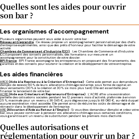
Quelles sont les aides pour ouvrir
son bar ?
Les organismes d'accompagnement
Plusieurs organismes peuvent vous aider à ouvrir votre bar :
Réseau entreprendre
: Ce réseau propose un accompagnement personnalisé par des chefs
d’entreprise expérimentés, ainsi que des prêts d’honneur pour faciliter le démarrage de votre
activité.
Chambres de Commerce et d'Industrie (CCI)
: Les Chambres de Commerce et d'Industrie
(CCI) proposent des conseils personnalisés, des formations sur mesure et un
accompagnement pour la constitution de votre dossier.
BPI France
: BPI France accompagne les entrepreneurs en proposant des financements, des
garanties et des conseils pour soutenir la création et le développement de votre entreprise.
Les aides financières
ARCE
(Aide à la Reprise ou à la Création d'Entreprise)
: Cette aide permet aux demandeurs
d'emploi de recevoir 60 % de leurs allocations chômage restantes sous forme de capital, en
deux versements (30 % à la création et 30 % six mois plus tard). Elle est essentielle pour
financer le lancement de votre bar.
ACRE
(Aide aux Créateurs et Repreneurs d'Entreprise)
: L’ACRE
offre une exonération
partielle des cotisations sociales pendant les 12 premiers mois d’activité, plafonnée à environ
25 %, maximale pour un revenu ≤ 36 045 €, puis dégressive jusqu’à 48 060 €, au-delà duquel
aucune exonération n’est accordée. Elle permet ainsi de réduire les coûts de démarrage et de
réinvestir dans le dév
eloppement de l’entreprise.
ARE
(Allocation d'Aide au Retour à l'Emploi)
: Si vous êtes demandeur d'emploi et créez votre
bar, vous pouvez continuer à percevoir vos allocations chômage sous certaines conditions,
vous garantissant un revenu de substitution pendant les premiers mois d'activité.
Quelles autorisations et
réglementation pour ouvrir un bar ?