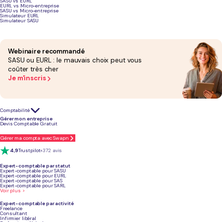
SASU vs EURL
Article mis à jour
EURL vs Micro-entreprise
Le 24 juin 2026
SASU vs Micro-entreprise
Simulateur EURL
Simulateur SASU
Webinaire recommandé
Podcast sur les étapes de création d'un bar
SASU ou EURL : le mauvais choix peut vous
coûter très cher
Je m'inscris
Comptabilité
Gérer mon entreprise
Devis Comptable Gratuit
Gérer ma compta avec Swapn
4,9
Trustpilot
+372 avis
Expert-comptable par statut
Expert-comptable pour SASU
Expert-comptable pour EURL
Expert-comptable pour SAS
Expert-comptable pour SARL
Voir plus >
Expert-comptable par activité
Freelance
Consultant
Infirmier libéral