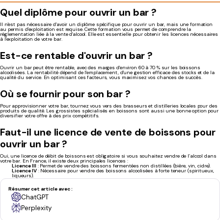
Quel diplôme pour ouvrir un bar ?
Il n'est pas nécessaire d'avoir un diplôme spécifique pour ouvrir un bar, mais une formation
au permis d'exploitation est requise. Cette formation vous permet de comprendre la
réglementation liée à la vente d'alcool. Elle est essentielle pour obtenir les licences nécessaires
à l'exploitation de votre bar.
Est-ce rentable d'ouvrir un bar ?
Ouvrir un bar peut être rentable, avec des marges d'environ 60 à 70 % sur les boissons
alcoolisées. La rentabilité dépend de l'emplacement, d'une gestion efficace des stocks et de la
qualité du service. En optimisant ces facteurs, vous maximisez vos chances de succès.
Où se fournir pour son bar ?
Pour approvisionner votre bar, tournez vous vers des brasseurs et distilleries locales pour des
produits de qualité. Les grossistes spécialisés en boissons sont aussi une bonne option pour
diversifier votre offre à des prix compétitifs.
Faut-il une licence de vente de boissons pour
ouvrir un bar ?
Oui, une licence de débit de boissons est obligatoire si vous souhaitez vendre de l’alcool dans
votre bar. En France, il existe deux principales licences :
Licence III
: Permet de vendre des boissons fermentées non distillées (bière, vin, cidre).
Licence IV
: Nécessaire pour vendre des boissons alcoolisées à forte teneur (spiritueux,
liqueurs).
Résumer cet article avec :
ChatGPT
Perplexity