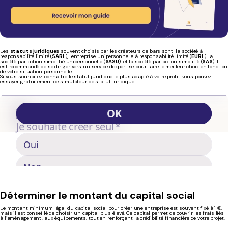
Les
statuts juridiques
souvent choisis par les créateurs de bars sont la société à
responsabilité limité (
SARL
), l'entreprise unipersonnelle à responsabilité limité (
EURL
), la
société par action simplifié unipersonnelle (
SASU
), et la société par action simplifié (
SAS
). Il
est recommandé de se diriger vers un service d'expertise pour faire le meilleur choix en fonction
de votre situation personnelle.
Si vous souhaitez connaitre le statut juridique le plus adapté à votre profil, vous pouvez
essayer gratuitement ce simulateur de statut juridique
:
Déterminer le montant du capital social
Le montant minimum légal du capital social pour créer une entreprise est souvent fixé à 1 €,
mais il est conseillé de choisir un capital plus élevé. Ce capital permet de couvrir les frais liés
à l’aménagement, aux équipements, tout en renforçant la crédibilité financière de votre projet.