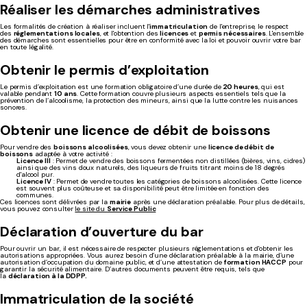
Réaliser les démarches administratives
Les formalités de création à réaliser incluent l'
immatriculation
de l'entreprise, le respect
des
réglementations locales
, et l'obtention des
licences
et
permis nécessaires
. L'ensemble
des démarches sont essentielles pour être en conformité avec la loi et pouvoir ouvrir votre bar
en toute légalité.
Obtenir le permis d’exploitation
Le permis d’exploitation est une formation obligatoire d’une durée de
20 heures
, qui est
valable pendant
10 ans
. Cette formation couvre plusieurs aspects essentiels tels que la
prévention de l’alcoolisme, la protection des mineurs, ainsi que la lutte contre les nuisances
sonores.
Obtenir une licence de débit de boissons
Pour vendre des
boissons alcoolisées
, vous devez obtenir une
licence de débit de
boissons
adaptée à votre activité :
Licence III
: Permet de vendre des boissons fermentées non distillées (bières, vins, cidres)
ainsi que des vins doux naturels, des liqueurs de fruits titrant moins de 18 degrés
d'alcool pur.
Licence IV
: Permet de vendre toutes les catégories de boissons alcoolisées. Cette licence
est souvent plus coûteuse et sa disponibilité peut être limitée en fonction des
communes.
Ces licences sont délivrées par la
mairie
après une déclaration préalable. Pour plus de détails,
vous pouvez consulter
le site du
Service Public
Déclaration d’ouverture du bar
Pour ouvrir un bar, il est nécessaire de respecter plusieurs réglementations et d'obtenir les
autorisations appropriées. Vous aurez besoin d’une déclaration préalable à la mairie, d’une
autorisation d’occupation du domaine public, et d’une attestation de
formation HACCP
pour
garantir la sécurité alimentaire. D’autres documents peuvent être requis, tels que
la
déclaration à la DDPP.
Immatriculation de la société