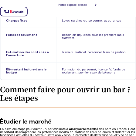
Approvisionnement en
Premier stock de boissons, consommables
Notre espace presse
boissons et consommables
(verres, pailles, etc.)
Gratuit
Charges fixes
Loyer, salaires du personnel, assurances
Fonds de roulement
Besoin en liquidités pour les premiers mois
d'activité
Estimation des coûts liés à
Travaux, matériel, personnel, frais de gestion
l’ouverture
Éléments à inclure dans le
Formation du personnel, licence IV, fonds de
budget
roulement, premier stock de boissons
Comment faire pour ouvrir un bar ?
Les étapes
Étudier le marché
La première étape pour ouvrir un bar consiste à
analyser le marché
des bars en France. Il est
important de comprendre les préférences locales en matière de lieux de loisirs et d'identifier les
tendances actuelles du secteur. Cette analyse vous permettra de déterminer quel type de bar