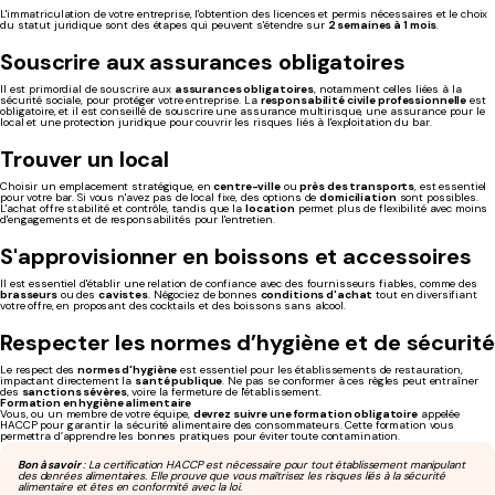
L'immatriculation de votre entreprise, l'obtention des licences et permis nécessaires et le choix
du statut juridique sont des étapes qui peuvent s'étendre sur
2 semaines à 1 mois
.
Souscrire aux assurances obligatoires
Il est primordial de souscrire aux
assurances obligatoires
, notamment celles liées à la
sécurité sociale, pour protéger votre entreprise. La
responsabilité civile professionnelle
est
obligatoire, et il est conseillé de souscrire une assurance multirisque, une assurance pour le
local et une protection juridique pour couvrir les risques liés à l'exploitation du bar.
Trouver un local
Choisir un emplacement stratégique, en
centre-ville
ou
près des transports
, est essentiel
pour votre bar. Si vous n'avez pas de local fixe, des options de
domiciliation
sont possibles.
L'achat offre stabilité et contrôle, tandis que la
location
permet plus de flexibilité avec moins
d'engagements et de responsabilités pour l'entretien.
S'approvisionner en boissons et accessoires
Il est essentiel d'établir une relation de confiance avec des fournisseurs fiables, comme des
brasseurs
ou des
cavistes
. Négociez de bonnes
conditions d'achat
tout en diversifiant
votre offre, en proposant des cocktails et des boissons sans alcool.
Respecter les normes d’hygiène et de sécurité
Le respect des
normes d'hygiène
est essentiel pour les établissements de restauration,
impactant directement la
santé publique
. Ne pas se conformer à ces règles peut entraîner
des
sanctions sévères
, voire la fermeture de l'établissement.
Formation en hygiène alimentaire
Vous, ou un membre de votre équipe,
devrez suivre une formation obligatoire
appelée
HACCP pour garantir la sécurité alimentaire des consommateurs. Cette formation vous
permettra d’apprendre les bonnes pratiques pour éviter toute contamination.
Bon à savoir
: La certification HACCP est nécessaire pour tout établissement manipulant
des denrées alimentaires. Elle prouve que vous maîtrisez les risques liés à la sécurité
alimentaire et êtes en conformité avec la loi.