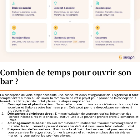
Combien de temps pour ouvrir son
bar ?
La conception de votre projet nécessite une bonne réflexion et organisation. En général, il faut
compter entre 6 mois à 1 an selon la complexité de votre projet pour passer de la conception à
l'ouverture. Cette période inclut plusieurs étapes importantes :
Conception et planification
: Dans cette phase initiale, vous définissez le concept de
votre bar et élaborez votre business plan. Cela peut prendre de quelques semaines à
plusieurs mois.
Démarches administratives
: L'immatriculation de votre entreprise, l'obtention des
licences nécessaires et le choix du statut juridique peuvent prendre entre 2 semaines et
1 mois.
Aménagement du local
: Trouver l'emplacement, réaliser les travaux d'aménagement et
installer les équipements peuvent nécessiter de 2 à 4 mois, selon l'état initial du local.
Préparation de l'ouverture
: Une fois le local fini, il faut encore quelques semaines
pour organiser l'inauguration, former le personnel et mettre en place des stratégies
marketing pour attirer les premiers clients.