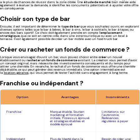
a le plus de chances de réussir dans la zone ciblée. Une
étude de marché
bien menée aide
également à évaluer la demande, à identifier les concurrents potentiels et à ajuster votre offre
en conséquence.
Choisir son type de bar
Ensuite, il est important de déterminer le
type de bar
que vous souhaitez ouvrir, en explorant
diverses options telles que le bar à bières, le bar à vins, le bar à cocktails, le bar à tapas, ou
encore des bars sportif. Ce choix doit également prendre en compte l'
emplacement
stratégique
, que ce soit en centre-ville, dans une zone touristique ou avec un local à
terrasse. Il est également possible de créer un bar mobile avec un food truck bar.
Créer ou racheter un fonds de commerce ?
Lorsque vous envisagez d'ouvrir un bar, vous pouvez choisir entre
créer
un nouvel
établissement ou
racheter un fonds de commerce
existant. La création vous permet d'avoir
un concept original, mais nécessite des investissements conséquents et du temps pour
attirer une clientèle. En revanche, le rachat d’un fonds de commerce vous offre une clientèle
déjà établie, ce qui peut générer des revenus immédiats. Une option intermédiaire est
la
location-gérance
,
qui vous permet de tester l’activité sans engagement à long terme.
Franchise ou indépendant ?
Option
Avantages
Inconvénients
Franchise
Marque établie, Soutien
Limitations sur
marketing et formation
l’autonomie,
initiale, Processus éprouvé
Redevances
et stratégies établies et
régulières à payer
modèle éprouvé
Indépendant
Plus de liberté dans la
Besoin de créer une