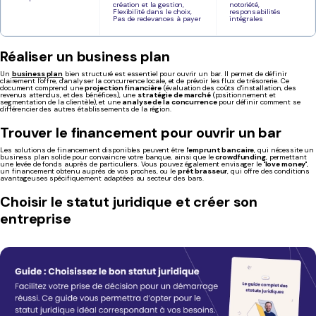
création et la gestion,
notoriété,
Flexibilité dans le choix,
responsabilités
Pas de redevances à payer
intégrales
Réaliser un business plan
Un
business plan
bien structuré est essentiel pour ouvrir un bar. Il permet de définir
clairement l’offre, d'analyser la concurrence locale, et de prévoir les flux de trésorerie. Ce
document comprend une
projection financière
(évaluation des coûts d'installation, des
revenus attendus, et des bénéfices), une
stratégie de marché
(positionnement et
segmentation de la clientèle), et une
analyse de la concurrence
pour définir comment se
différencier des autres établissements de la région.
Trouver le financement pour ouvrir un bar
Les solutions de financement disponibles peuvent être l'
emprunt bancaire
, qui nécessite un
business plan solide pour convaincre votre banque, ainsi que le
crowdfunding
, permettant
une levée de fonds auprès de particuliers. Vous pouvez également envisager le "
love money
",
un financement obtenu auprès de vos proches, ou le
prêt brasseur
, qui offre des conditions
avantageuses spécifiquement adaptées au secteur des bars.
Choisir le statut juridique et créer son
entreprise