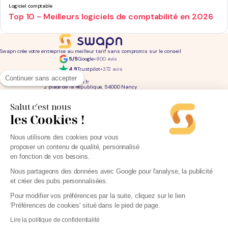
Logiciel comptable
Top 10 - Meilleurs logiciels de comptabilité en 2026
Swapn crée votre entreprise au meilleur tarif sans compromis sur le conseil
5/5
Google
+800 avis
4,9
Trustpilot
+372 avis
01 76 31 04 86
Continuer sans accepter
bonjour@swapn.fr
2 place de la République, 54000 Nancy
La news' des entrepreneurs
Offres exclusives, conseils, astuces : chaque mois dans votre boite mail
Salut c'est nous
les Cookies !
Consultez notre
notre politique de confidentialité
pour en savoir plus.
Services
Liens utiles
Nous utilisons des cookies pour vous
Création d'entreprise
Découvrez Swapn
proposer un contenu de qualité, personnalisé
Comptabilité pas cher
Avis clients
Offres de comptabilité par métier
Devenir partenaire
en fonction de vos besoins.
Offres de comptabilité par ville
Engagements éthiques
Offres de comptabilité par statut
Contact
Tarifs
L-Expert-Comptable.com
Nous partageons des données avec Google pour l'analyse, la publicité
Devis comptable gratuit
et créer des pubs personnalisées.
Simulateurs et calculateurs
Webinaires
Blog
Pour modifier vos préférences par la suite, cliquez sur le lien
'Préférences de cookies' situé dans le pied de page.
Lire la politique de confidentialité
Parrainage