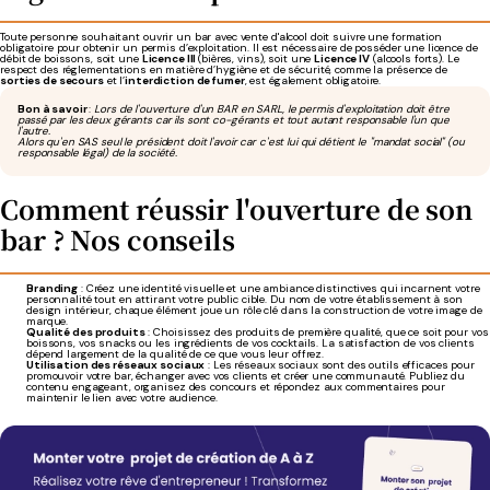
Toute personne souhaitant ouvrir un bar avec vente d'alcool doit suivre une formation
obligatoire pour obtenir un permis d’exploitation. Il est nécessaire de posséder une licence de
débit de boissons, soit une
Licence III
(bières, vins), soit une
Licence IV
(alcools forts). Le
respect des réglementations en matière d’hygiène et de sécurité, comme la présence de
sorties de secours
et l’
interdiction de fumer
, est également obligatoire.
Bon à savoir
:
Lors de l'ouverture d'un BAR en SARL, le permis d'exploitation doit être
passé par les deux gérants car ils sont co-gérants et tout autant responsable l'un que
l'autre.
Alors qu'en SAS seul le président doit l'avoir car c'est lui qui détient le "mandat social" (ou
responsable légal) de la société.
Comment réussir l'ouverture de son
bar ? Nos conseils
Branding
: Créez une identité visuelle et une ambiance distinctives qui incarnent votre
personnalité tout en attirant votre public cible. Du nom de votre établissement à son
design intérieur, chaque élément joue un rôle clé dans la construction de votre image de
marque.
Qualité des produits
: Choisissez des produits de première qualité, que ce soit pour vos
boissons, vos snacks ou les ingrédients de vos cocktails. La satisfaction de vos clients
dépend largement de la qualité de ce que vous leur offrez.
Utilisation des réseaux sociaux
: Les réseaux sociaux sont des outils efficaces pour
promouvoir votre bar, échanger avec vos clients et créer une communauté. Publiez du
contenu engageant, organisez des concours et répondez aux commentaires pour
maintenir le lien avec votre audience.