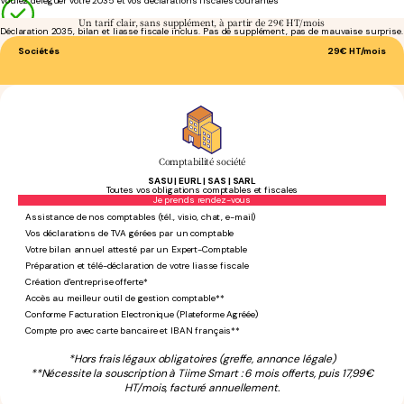
Voulez déléguer votre 2035 et vos déclarations fiscales courantes
Un tarif clair, sans supplément, à partir de 29€ HT/mois
Déclaration 2035, bilan et liasse fiscale inclus. Pas de supplément, pas de mauvaise surprise.
Sociétés
29€
HT/mois
Comptabilité société
SASU | EURL | SAS | SARL
Toutes vos obligations comptables et fiscales
Sans engagement
Je prends rendez-vous
Assistance de nos comptables (tél., visio, chat, e-mail)
Vos déclarations de TVA gérées par un comptable
Votre bilan annuel attesté par un Expert-Comptable
Préparation et télé-déclaration de votre liasse fiscale
Création d'entreprise offerte*
Accès au meilleur outil de gestion comptable**
Conforme Facturation Electronique (Plateforme Agréée)
Compte pro avec carte bancaire et IBAN français**
*Hors frais légaux obligatoires (greffe, annonce légale)
**Nécessite la souscription à Tiime Smart : 6 mois offerts, puis 17,99€
HT/mois, facturé annuellement.