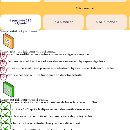
Prix mensuel
à partir de 29€
15 à 50€/mois
50 à 150€/mois
HT/mois
Swapn est-il fait pour vous ?
Swapn n'est pas fait pour vous si vous…
Exercez en micro-BNC et souhaitez conserver ce régime simplifié
Cherchez un cabinet traditionnel avec des rendez-vous physiques réguliers
Recherchez du conseil fiscal poussé au-delà des obligations comptables courantes
Préparez une cession ou une transmission de votre activité
Swapn est fait pour vous si vous…
Exercez en entreprise individuelle au régime de la déclaration contrôlée
Sortez du micro-BNC après le dépassement des seuils de recettes
Facturez des cessions de droits et des prestations de photographie
Venez de lancer votre activité de photographe indépendant