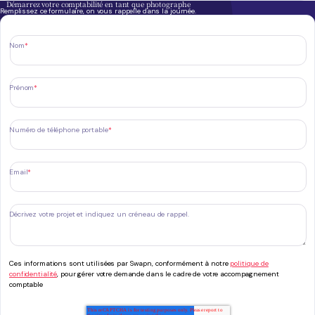
Démarrez votre comptabilité en tant que photographe
Remplissez ce formulaire, on vous rappelle dans la journée.
Nom
*
Prénom
*
Numéro de téléphone portable
*
Email
*
Décrivez votre projet et indiquez un créneau de rappel.
Ces informations sont utilisées par Swapn, conformément à notre
politique de
confidentialité
, pour gérer votre demande dans le cadre de votre accompagnement
comptable