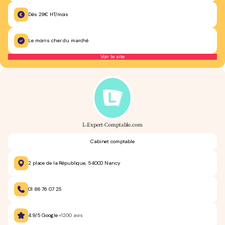
Dès 29€ HT/mois
Le moins cher du marché
Voir le site
L-Expert-Comptable.com
Cabinet comptable
2 place de la République, 54000 Nancy
01 86 76 07 25
4.9/5 Google
+1200 avis