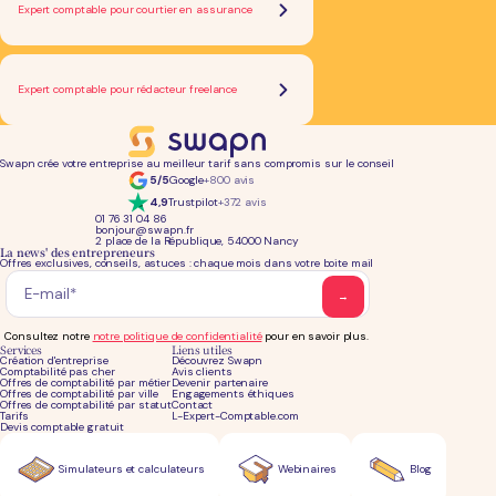
Expert comptable pour courtier en assurance
Expert comptable pour rédacteur freelance
Swapn crée votre entreprise au meilleur tarif sans compromis sur le conseil
5/5
Google
+800 avis
4,9
Trustpilot
+372 avis
01 76 31 04 86
bonjour@swapn.fr
2 place de la République, 54000 Nancy
La news' des entrepreneurs
Offres exclusives, conseils, astuces : chaque mois dans votre boite mail
Consultez notre
notre politique de confidentialité
pour en savoir plus.
Services
Liens utiles
Création d'entreprise
Découvrez Swapn
Comptabilité pas cher
Avis clients
Offres de comptabilité par métier
Devenir partenaire
Offres de comptabilité par ville
Engagements éthiques
Offres de comptabilité par statut
Contact
Tarifs
L-Expert-Comptable.com
Devis comptable gratuit
Simulateurs et calculateurs
Webinaires
Blog