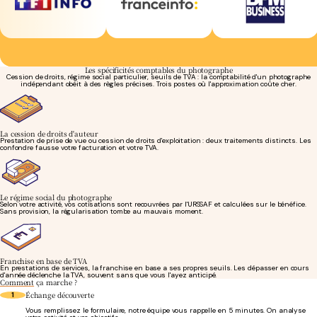
Les spécificités comptables du photographe
Cession de droits, régime social particulier, seuils de TVA : la comptabilité d'un photographe
indépendant obéit à des règles précises. Trois postes où l'approximation coûte cher.
La cession de droits d'auteur
Prestation de prise de vue ou cession de droits d'exploitation : deux traitements distincts. Les
confondre fausse votre facturation et votre TVA.
Le régime social du photographe
Selon votre activité, vos cotisations sont recouvrées par l'URSSAF et calculées sur le bénéfice.
Sans provision, la régularisation tombe au mauvais moment.
Franchise en base de TVA
En prestations de services, la franchise en base a ses propres seuils. Les dépasser en cours
d'année déclenche la TVA, souvent sans que vous l'ayez anticipé.
Comment
ça marche ?
Échange découverte
1
Vous remplissez le formulaire, notre équipe vous rappelle en 5 minutes. On analyse