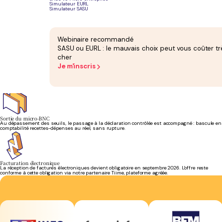
Simulateur EURL
Simulateur SASU
Cotisations sociales
Vos cotisations recouvrées par l'URSSAF sont suivies sur vos chiffres réels. Les régularisations
Webinaire recommandé
sont anticipées, plus de mauvaise surprise en fin d'année.
SASU ou EURL : le mauvais choix peut vous coûter tr
cher
Je m'inscris
Cessions de droits
Prestations de prise de vue et cessions de droits d'auteur sont enregistrées au bon poste, avec
le traitement de TVA adapté à chacune.
Sortie du micro-BNC
Au dépassement des seuils, le passage à la déclaration contrôlée est accompagné : bascule en
comptabilité recettes-dépenses au réel, sans rupture.
Facturation électronique
La réception de factures électroniques devient obligatoire en septembre 2026. L'offre reste
conforme à cette obligation via notre partenaire Tiime, plateforme agréée.