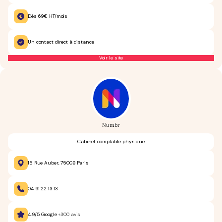
Dès 69€ HT/mois
Un contact direct à distance
Voir le site
Numbr
Cabinet comptable physique
15 Rue Auber, 75009 Paris
04 91 22 13 13
4.9/5 Google
+300 avis