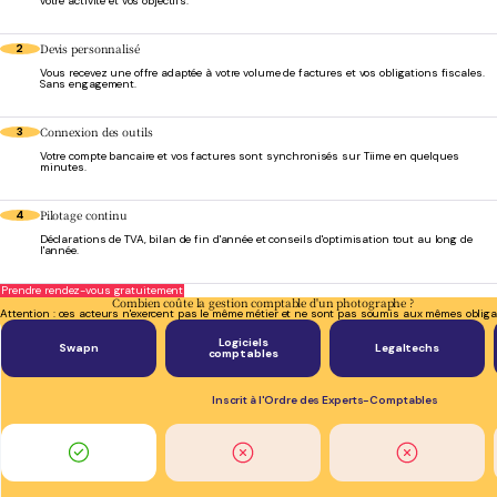
votre activité et vos objectifs.
Devis personnalisé
2
Vous recevez une offre adaptée à votre volume de factures et vos obligations fiscales.
Sans engagement.
Connexion des outils
3
Votre compte bancaire et vos factures sont synchronisés sur Tiime en quelques
minutes.
Pilotage continu
4
Déclarations de TVA, bilan de fin d'année et conseils d'optimisation tout au long de
l'année.
Prendre rendez-vous gratuitement
Combien coûte la gestion comptable d'un photographe ?
Attention : ces acteurs n'exercent pas le même métier et ne sont pas soumis aux mêmes obliga
Logiciels
Swapn
Legaltechs
comptables
Inscrit à l'Ordre des Experts-Comptables