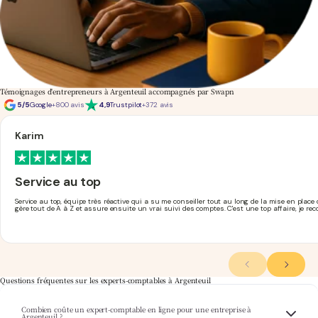
Témoignages d'entrepreneurs à Argenteuil accompagnés par Swapn
5/5
Google
+800 avis
4,9
Trustpilot
+372 avis
Karim
Service au top
Service au top, équipe très réactive qui a su me conseiller tout au long de la mise en plac
gère tout de A à Z et assure ensuite un vrai suivi des comptes. C'est une top affaire, je r
Questions fréquentes sur les experts-comptables à Argenteuil
Combien coûte un expert-comptable en ligne pour une entreprise à
Chez Swapn, la comptabilité de votre entreprise argenteuillaise commence
expert-
Argenteuil ?
comptable pas cher
à partir de 29€ HT/mois, création d'entreprise offerte incluse. Le tarif