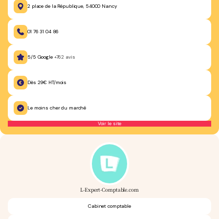
2 place de la République, 54000 Nancy
01 76 31 04 86
5/5 Google
+762 avis
Dès 29€ HT/mois
Le moins cher du marché
Voir le site
L-Expert-Comptable.com
Cabinet comptable