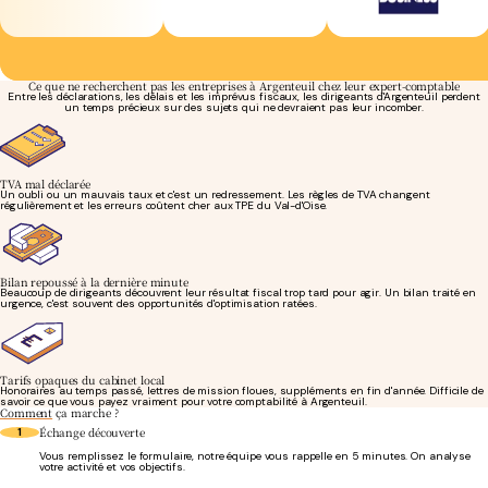
Ce que ne recherchent pas les entreprises à Argenteuil chez leur expert-comptable
Entre les déclarations, les délais et les imprévus fiscaux, les dirigeants d'Argenteuil perdent
un temps précieux sur des sujets qui ne devraient pas leur incomber.
TVA mal déclarée
Un oubli ou un mauvais taux et c'est un redressement. Les règles de TVA changent
régulièrement et les erreurs coûtent cher aux TPE du Val-d'Oise.
Bilan repoussé à la dernière minute
Beaucoup de dirigeants découvrent leur résultat fiscal trop tard pour agir. Un bilan traité en
urgence, c'est souvent des opportunités d'optimisation ratées.
Tarifs opaques du cabinet local
Honoraires au temps passé, lettres de mission floues, suppléments en fin d'année. Difficile de
savoir ce que vous payez vraiment pour votre comptabilité à Argenteuil.
Comment
ça marche ?
Échange découverte
1
Vous remplissez le formulaire, notre équipe vous rappelle en 5 minutes. On analyse
votre activité et vos objectifs.