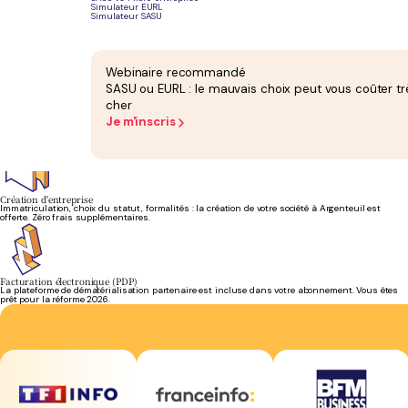
Simulateur EURL
Simulateur SASU
Bilan et liasse fiscale
Votre bilan annuel attesté et votre liasse fiscale sont inclus. Pas de supplément en fin
d'exercice.
Webinaire recommandé
SASU ou EURL : le mauvais choix peut vous coûter tr
cher
Paie et social
Je m'inscris
Bulletins de paie, déclarations sociales, charges patronales : votre équipe gère l'ensemble du
volet social de votre entreprise.
Création d'entreprise
Immatriculation, choix du statut, formalités : la création de votre société à Argenteuil est
offerte. Zéro frais supplémentaires.
Facturation électronique (PDP)
La plateforme de dématérialisation partenaire est incluse dans votre abonnement. Vous êtes
prêt pour la réforme 2026.