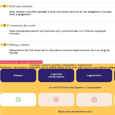
Devis personnalisé
2
Vous recevez une offre adaptée à votre volume de factures et vos obligations fiscales.
Sans engagement.
Connexion des outils
3
Votre compte bancaire et vos factures sont synchronisés sur Tiime en quelques
minutes.
Pilotage continu
4
Déclarations de TVA, bilan de fin d'année et conseils d'optimisation tout au long de
l'année.
Prendre rendez-vous gratuitement
Combien coûte la gestion comptable à Argenteuil ?
Attention : ces acteurs n'exercent pas le même métier et ne sont pas soumis aux mêmes obliga
Logiciels
Swapn
Legaltechs
comptables
Inscrit à l'Ordre des Experts-Comptables
Bilan annuel attesté inclus