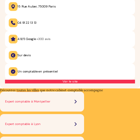
15 Rue Auber, 75009 Paris
04 91 22 13 13
4.9/5 Google
+300 avis
Sur devis
Un comptable en présentiel
Voir le site
Découvrez
toutes les villes
que notre cabinet comptable accompagne
Expert comptable à Montpellier
Expert comptable à Lyon