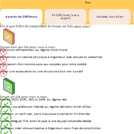
Prix
10-50€/mois (sans
à partir de 29€/mois
Variable, hors bilan
expert)
Est-ce que l'offre de comptabilité de Swapn est faite
pour vous
?
Swapn n'est pas fait pour vous si vous…
Êtes micro-entrepreneur au régime micro-fiscal
Recherchez un cabinet physique à Argenteuil avec accueil en présentiel
Avez besoin d'un commissaire aux comptes pour votre société
Gérez une association ou une structure à but non lucratif
Swapn est fait pour vous si vous…
Êtes en SASU, EURL, SAS ou SARL au régime réel
Exercez une profession libérale au régime réel dans le Val-d'Oise
Cherchez un tarif clair, sans mauvaise surprise en fin d'année
Voulez déléguer TVA, bilan et paie à une équipe comptable dédiée
Souhaitez créer votre entreprise à Argenteuil sans frais de constitution