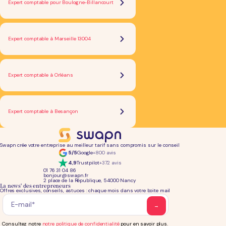
Expert comptable pour Boulogne-Billancourt
Expert comptable à Marseille 13004
Expert comptable à Orléans
Expert comptable à Besançon
Swapn crée votre entreprise au meilleur tarif sans compromis sur le conseil
5/5
Google
+800 avis
4,9
Trustpilot
+372 avis
01 76 31 04 86
bonjour@swapn.fr
2 place de la République, 54000 Nancy
La news' des entrepreneurs
Offres exclusives, conseils, astuces : chaque mois dans votre boite mail
Consultez notre
notre politique de confidentialité
pour en savoir plus.