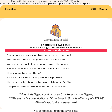
Un tarif clair, sans supplément, à partir de 29€ HT/mois
Bilan et liasse fiscale inclus. Pas de supplément, pas de mauvaise surprise.
Sociétés
29€
HT/mois
Comptabilité société
SASU | EURL | SAS | SARL
Toutes vos obligations comptables et fiscales
Sans engagement
Je prends rendez-vous
Assistance de nos comptables (tél., visio, chat, e-mail)
Vos déclarations de TVA gérées par un comptable
Votre bilan annuel attesté par un Expert-Comptable
Préparation et télé-déclaration de votre liasse fiscale
Création d'entreprise offerte*
Accès au meilleur outil de gestion comptable**
Conforme Facturation Electronique (Plateforme Agréée)
Compte pro avec carte bancaire et IBAN français**
*Hors frais légaux obligatoires (greffe, annonce légale)
**Nécessite la souscription à Tiime Smart : 6 mois offerts, puis 17,99€
HT/mois, facturé annuellement.
Nos comptables,
toujours à vos côtés