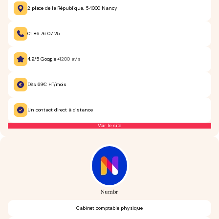
2 place de la République, 54000 Nancy
01 86 76 07 25
4.9/5 Google
+1200 avis
Dès 69€ HT/mois
Un contact direct à distance
Voir le site
Numbr
Cabinet comptable physique