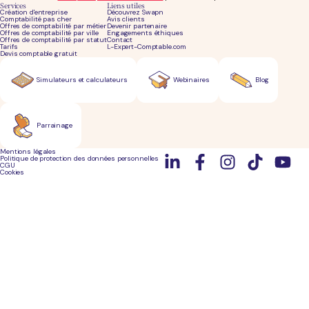
Services
Liens utiles
Création d'entreprise
Découvrez Swapn
Comptabilité pas cher
Avis clients
Offres de comptabilité par métier
Devenir partenaire
Offres de comptabilité par ville
Engagements éthiques
Offres de comptabilité par statut
Contact
Tarifs
L-Expert-Comptable.com
Devis comptable gratuit
Simulateurs et calculateurs
Webinaires
Blog
Parrainage
Mentions légales
Politique de protection des données personnelles
CGU
Cookies