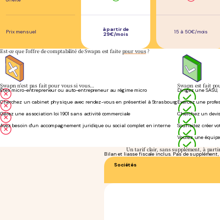
à partir de
Prix mensuel
15 à 50€/mois
29€/mois
Est-ce que l'offre de comptabilité de Swapn est faite
pour vous
?
Swapn n'est pas fait pour vous si vous…
Swapn est fait po
Êtes micro-entrepreneur ou auto-entrepreneur au régime micro
Dirigez une SASU,
Cherchez un cabinet physique avec rendez-vous en présentiel à Strasbourg
Exercez une profe
Gérez une association loi 1901 sans activité commerciale
Cherchez un devis
Avez besoin d'un accompagnement juridique ou social complet en interne
Souhaitez créer vo
Voulez une équipe
Un tarif clair, sans supplément, à part
Bilan et liasse fiscale inclus. Pas de supplément
Sociétés