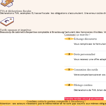
TVA et déclarations fiscales
Déclarations TVA, acomptes IS, liasse fiscale : les obligations s'accumulent. Une erreur coûte 
Tarifs opaques et imprévus
Beaucoup de cabinets d'expertise comptable à Strasbourg facturent des honoraires illisibles. V
Comment
ça marche ?
Échange découverte
1
Vous remplissez le formulaire
Devis personnalisé
2
Vous recevez une offre adapt
Connexion des outils
3
Votre compte bancaire et vo
Pilotage continu
4
Déclarations de TVA, bilan de
Prendre rendez-vous gratuitement
Combien coûte la gestion comptable à Strasbourg ?
Attention : ces acteurs n'exercent pas le même métier et ne sont pas soumis aux mêmes obliga