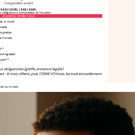
Comptabilité société
SASU | EURL | SAS | SARL
s obligations comptables et fiscales
Sans engagement
Je prends rendez-vous
at, e-mail)
table
omptable
e fiscale
e**
rme Agréée)
nçais**
ux obligatoires (greffe, annonce légale)
rt : 6 mois offerts, puis 17,99€ HT/mois, facturé annuellement.
hat ou e-mail.