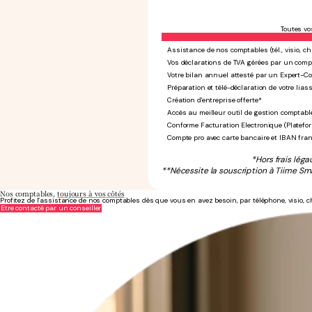
Toutes vo
Assistance de nos comptables (tél., visio, ch
Vos déclarations de TVA gérées par un comp
Votre bilan annuel attesté par un Expert-C
Préparation et télé-déclaration de votre liass
Création d'entreprise offerte*
Accès au meilleur outil de gestion comptabl
Conforme Facturation Electronique (Platefo
Compte pro avec carte bancaire et IBAN fra
*Hors frais léga
**Nécessite la souscription à Tiime Sma
Nos comptables,
toujours à vos côtés
Profitez de l’assistance de nos comptables dès que vous en avez besoin, par téléphone, visio, c
Être contacté par un conseiller