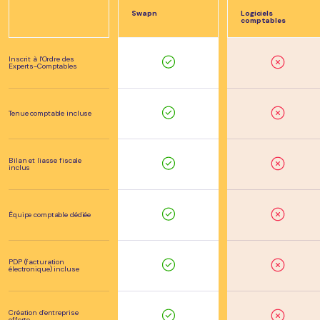
Swapn
Logiciels
comptables
Inscrit à l'Ordre des
Experts-Comptables
Tenue comptable incluse
Bilan et liasse fiscale
inclus
Équipe comptable dédiée
PDP (facturation
électronique) incluse
Création d'entreprise
offerte