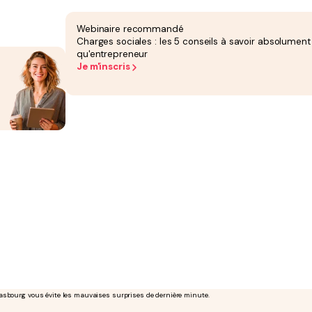
mptables vous conseille en visio, à la demande.
Webinaire recommandé
Charges sociales : les 5 conseils à savoir absolument
qu'entrepreneur
Je m'inscris
à Strasbourg chez leur expert-comptable
trasbourgeois perdent un temps précieux sur des sujets qui ne sont pas leur cœur de métier.
rasbourg vous évite les mauvaises surprises de dernière minute.