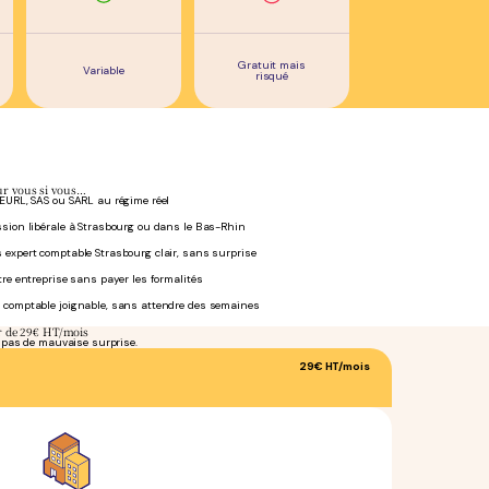
Gratuit mais
Variable
risqué
ur vous si vous…
 EURL, SAS ou SARL au régime réel
ssion libérale à Strasbourg ou dans le Bas-Rhin
 expert comptable Strasbourg clair, sans surprise
tre entreprise sans payer les formalités
 comptable joignable, sans attendre des semaines
ir de 29€ HT/mois
, pas de mauvaise surprise.
29€
HT/mois