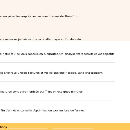
cher en pénalités auprès des services fiscaux du Bas-Rhin.
ous ne savez jamais ce que vous allez payer en fin d'année.
, notre équipe vous rappelle en 5 minutes. On analyse votre activité et vos objectifs.
ée à votre volume de factures et vos obligations fiscales. Sans engagement.
s factures sont synchronisés sur Tiime en quelques minutes.
 fin d'année et conseils d'optimisation tout au long de l'année.
tions.