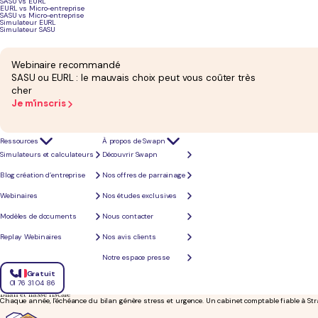
SASU vs EURL
EURL vs Micro-entreprise
SASU vs Micro-entreprise
Conseil et accompagnement
Simulateur EURL
Fiscalité d'entreprise, choix de statut, optimisation de rémunération : votre équipe d'experts-co
Simulateur SASU
Webinaire recommandé
SASU ou EURL : le mauvais choix peut vous coûter très
cher
Je m'inscris
Ressources
À propos de Swapn
Simulateurs et calculateurs
Découvrir Swapn
Blog création d’entreprise
Nos offres de parrainage
Webinaires
Nos études exclusives
Modèles de documents
Nous contacter
Ce que ne recherchent pas les entreprises 
Replay Webinaires
Nos avis clients
Entre les obligations fiscales, la gestion sociale et les déclarations TVA, les entrepreneurs s
Notre espace presse
Gratuit
01 76 31 04 86
Bilan et liasse fiscale
Chaque année, l'échéance du bilan génère stress et urgence. Un cabinet comptable fiable à St