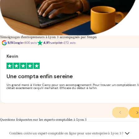
Témoignages d'entrepreneurs à Lyon 3 accompagnés par Swapn
5/5
Google
+800 avis
4,9
Trustpilot
+372 avis
Kevin
Une compta enfin sereine
Un grand merci à Victor Carcy pour son accompagnement. Pour trouver un comptable en lig
c'était exactement ce qu'il me fallait. Efficace du début à la fin.
Questions fréquentes sur les experts-comptables à Lyon 3
Chez Swapn, la comptabilité de votre entreprise à Lyon 3 est prise en charge à partir de
Combien coûte un expert-comptable en ligne pour une entreprise à Lyon 3 ?
29€ HT/mois, sans surprise. Pour découvrir le détail de nos forfaits, consultez notre
page
expert-comptable pas cher
.