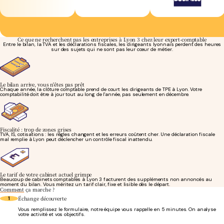
Ce que ne recherchent pas les entreprises à Lyon 3 chez leur expert-comptable
Entre le bilan, la TVA et les déclarations fiscales, les dirigeants lyonnais perdent des heures
sur des sujets qui ne sont pas leur cœur de métier.
Le bilan arrive, vous n'êtes pas prêt
Chaque année, la clôture comptable prend de court les dirigeants de TPE à Lyon. Votre
comptabilité doit être à jour tout au long de l'année, pas seulement en décembre.
Fiscalité : trop de zones grises
TVA, IS, cotisations : les règles changent et les erreurs coûtent cher. Une déclaration fiscale
mal remplie à Lyon peut déclencher un contrôle fiscal inattendu.
Le tarif de votre cabinet actuel grimpe
Beaucoup de cabinets comptables à Lyon 3 facturent des suppléments non annoncés au
moment du bilan. Vous méritez un tarif clair, fixe et lisible dès le départ.
Comment
ça marche ?
Échange découverte
1
Vous remplissez le formulaire, notre équipe vous rappelle en 5 minutes. On analyse
votre activité et vos objectifs.