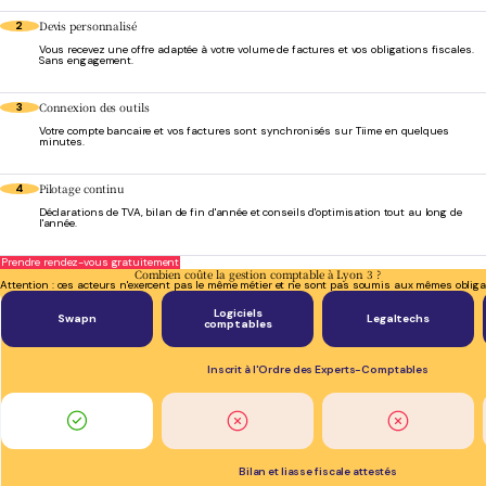
Devis personnalisé
2
Vous recevez une offre adaptée à votre volume de factures et vos obligations fiscales.
Sans engagement.
Connexion des outils
3
Votre compte bancaire et vos factures sont synchronisés sur Tiime en quelques
minutes.
Pilotage continu
4
Déclarations de TVA, bilan de fin d'année et conseils d'optimisation tout au long de
l'année.
Prendre rendez-vous gratuitement
Combien coûte la gestion comptable à Lyon 3 ?
Attention : ces acteurs n'exercent pas le même métier et ne sont pas soumis aux mêmes obliga
Logiciels
Swapn
Legaltechs
comptables
Inscrit à l'Ordre des Experts-Comptables
Bilan et liasse fiscale attestés