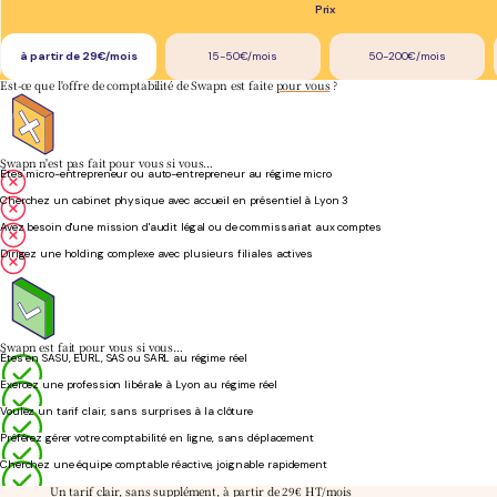
Prix
à partir de 29€/mois
15-50€/mois
50-200€/mois
Est-ce que l'offre de comptabilité de Swapn est faite
pour vous
?
Swapn n'est pas fait pour vous si vous…
Êtes micro-entrepreneur ou auto-entrepreneur au régime micro
Cherchez un cabinet physique avec accueil en présentiel à Lyon 3
Avez besoin d'une mission d'audit légal ou de commissariat aux comptes
Dirigez une holding complexe avec plusieurs filiales actives
Swapn est fait pour vous si vous…
Êtes en SASU, EURL, SAS ou SARL au régime réel
Exercez une profession libérale à Lyon au régime réel
Voulez un tarif clair, sans surprises à la clôture
Préférez gérer votre comptabilité en ligne, sans déplacement
Cherchez une équipe comptable réactive, joignable rapidement
Un tarif clair, sans supplément, à partir de 29€ HT/mois