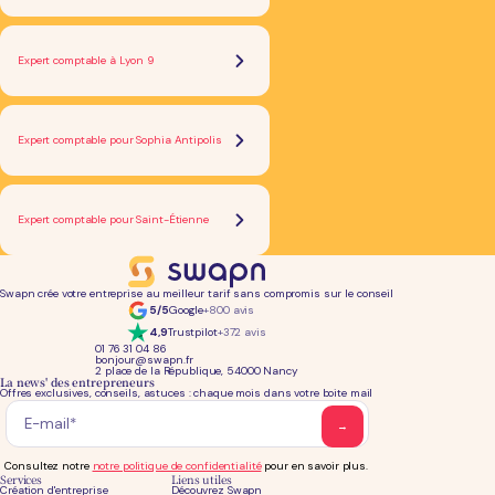
Expert comptable à Lyon 9
Expert comptable pour Sophia Antipolis
Expert comptable pour Saint-Étienne
Swapn crée votre entreprise au meilleur tarif sans compromis sur le conseil
5/5
Google
+800 avis
4,9
Trustpilot
+372 avis
01 76 31 04 86
bonjour@swapn.fr
2 place de la République, 54000 Nancy
La news' des entrepreneurs
Offres exclusives, conseils, astuces : chaque mois dans votre boite mail
Consultez notre
notre politique de confidentialité
pour en savoir plus.
Services
Liens utiles
Création d'entreprise
Découvrez Swapn