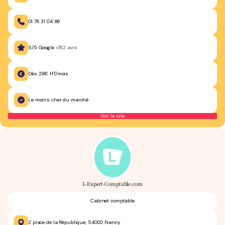
01 76 31 04 86
5/5 Google
+762 avis
Dès 29€ HT/mois
Le moins cher du marché
Voir le site
L-Expert-Comptable.com
Cabinet comptable
2 place de la République, 54000 Nancy