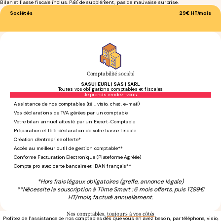
Bilan et liasse fiscale inclus. Pas de supplément, pas de mauvaise surprise.
Sociétés
29€
HT/mois
Comptabilité société
SASU | EURL | SAS | SARL
Toutes vos obligations comptables et fiscales
Sans engagement
Je prends rendez-vous
Assistance de nos comptables (tél., visio, chat, e-mail)
Vos déclarations de TVA gérées par un comptable
Votre bilan annuel attesté par un Expert-Comptable
Préparation et télé-déclaration de votre liasse fiscale
Création d'entreprise offerte*
Accès au meilleur outil de gestion comptable**
Conforme Facturation Electronique (Plateforme Agréée)
Compte pro avec carte bancaire et IBAN français**
*Hors frais légaux obligatoires (greffe, annonce légale)
**Nécessite la souscription à Tiime Smart : 6 mois offerts, puis 17,99€
HT/mois, facturé annuellement.
Nos comptables,
toujours à vos côtés
Profitez de l’assistance de nos comptables dès que vous en avez besoin, par téléphone, visio,