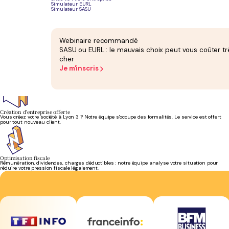
Simulateur EURL
Simulateur SASU
Bilan et liasse fiscale
Votre bilan comptable à Lyon est établi et attesté chaque année par un expert-comptable
inscrit à l'Ordre. Liasse fiscale incluse.
Webinaire recommandé
SASU ou EURL : le mauvais choix peut vous coûter tr
cher
Gestion sociale et paie
Je m'inscris
Vos fiches de paie sont établies chaque mois par notre équipe. Déclarations sociales, entrées
et sorties de salariés : tout est géré.
Création d'entreprise offerte
Vous créez votre société à Lyon 3 ? Notre équipe s'occupe des formalités. Le service est offert
pour tout nouveau client.
Optimisation fiscale
Rémunération, dividendes, charges déductibles : notre équipe analyse votre situation pour
réduire votre pression fiscale légalement.