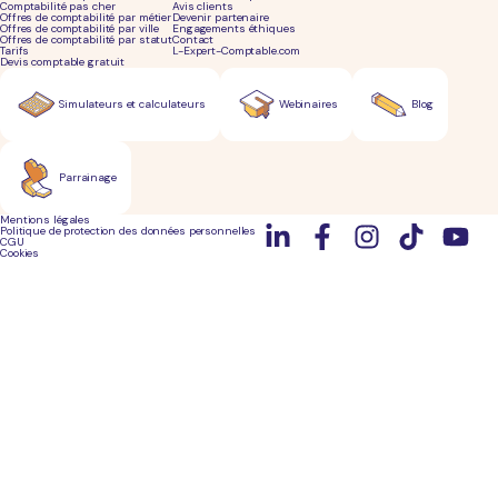
Comptabilité pas cher
Avis clients
Offres de comptabilité par métier
Devenir partenaire
Offres de comptabilité par ville
Engagements éthiques
Offres de comptabilité par statut
Contact
Tarifs
L-Expert-Comptable.com
Devis comptable gratuit
Simulateurs et calculateurs
Webinaires
Blog
Parrainage
Mentions légales
Politique de protection des données personnelles
CGU
Cookies