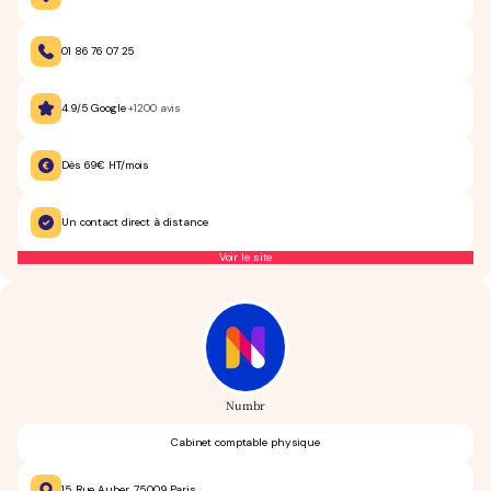
01 86 76 07 25
4.9/5 Google
+1200 avis
Dès 69€ HT/mois
Un contact direct à distance
Voir le site
Numbr
Cabinet comptable physique
15 Rue Auber, 75009 Paris