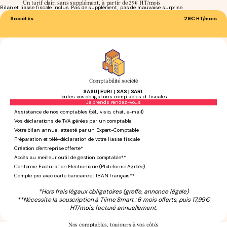
Un tarif clair, sans supplément, à partir de 29€ HT/mois
Bilan et liasse fiscale inclus. Pas de supplément, pas de mauvaise surprise.
Sociétés
29€
HT/mois
Comptabilité société
SASU | EURL | SAS | SARL
Toutes vos obligations comptables et fiscales
Sans engagement
Je prends rendez-vous
Assistance de nos comptables (tél., visio, chat, e-mail)
Vos déclarations de TVA gérées par un comptable
Votre bilan annuel attesté par un Expert-Comptable
Préparation et télé-déclaration de votre liasse fiscale
Création d'entreprise offerte*
Accès au meilleur outil de gestion comptable**
Conforme Facturation Electronique (Plateforme Agréée)
Compte pro avec carte bancaire et IBAN français**
*Hors frais légaux obligatoires (greffe, annonce légale)
**Nécessite la souscription à Tiime Smart : 6 mois offerts, puis 17,99€
HT/mois, facturé annuellement.
Nos comptables,
toujours à vos côtés