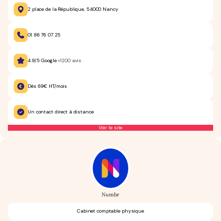
2 place de la République, 54000 Nancy
01 86 76 07 25
4.9/5 Google
+1200 avis
Dès 69€ HT/mois
Un contact direct à distance
Voir le site
Numbr
Cabinet comptable physique