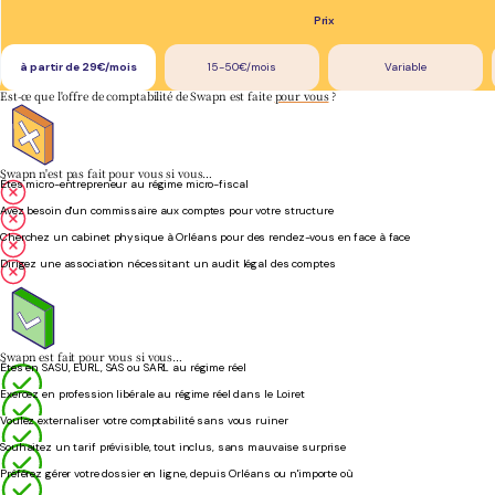
Prix
à partir de 29€/mois
15-50€/mois
Variable
Est-ce que l'offre de comptabilité de Swapn est faite
pour vous
?
Swapn n'est pas fait pour vous si vous…
Êtes micro-entrepreneur au régime micro-fiscal
Avez besoin d'un commissaire aux comptes pour votre structure
Cherchez un cabinet physique à Orléans pour des rendez-vous en face à face
Dirigez une association nécessitant un audit légal des comptes
Swapn est fait pour vous si vous…
Êtes en SASU, EURL, SAS ou SARL au régime réel
Exercez en profession libérale au régime réel dans le Loiret
Voulez externaliser votre comptabilité sans vous ruiner
Souhaitez un tarif prévisible, tout inclus, sans mauvaise surprise
Préférez gérer votre dossier en ligne, depuis Orléans ou n'importe où