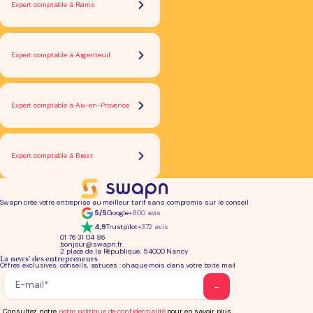
Expert comptable à Reims
Expert comptable à Argenteuil
Expert comptable à Aix-en-Provence
Expert comptable à Brest
Swapn crée votre entreprise au meilleur tarif sans compromis sur le conseil
5/5
Google
+800 avis
4,9
Trustpilot
+372 avis
01 76 31 04 86
bonjour@swapn.fr
2 place de la République, 54000 Nancy
La news' des entrepreneurs
Offres exclusives, conseils, astuces : chaque mois dans votre boite mail
Consultez notre
notre politique de confidentialité
pour en savoir plus.