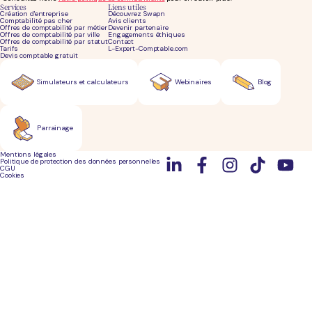
Services
Liens utiles
Création d'entreprise
Découvrez Swapn
Comptabilité pas cher
Avis clients
Offres de comptabilité par métier
Devenir partenaire
Offres de comptabilité par ville
Engagements éthiques
Offres de comptabilité par statut
Contact
Tarifs
L-Expert-Comptable.com
Devis comptable gratuit
Simulateurs et calculateurs
Webinaires
Blog
Parrainage
Mentions légales
Politique de protection des données personnelles
CGU
Cookies