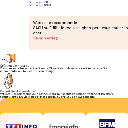
Simulateur EURL
Simulateur SASU
Bilan et liasse fiscale
Le bilan annuel attesté et la liasse fiscale sont inclus dans votre forfait. Aucun supplément
en fin d'exercice.
Webinaire recommandé
SASU ou EURL : le mauvais choix peut vous coûter tr
cher
Je m'inscris
Facturation électronique (PDP)
La plateforme de dématérialisation partenaire est incluse. Vous êtes prêt pour la réforme de la
facturation électronique sans frais supplémentaires.
Création d'entreprise
Vous lancez votre activité à Orléans ? La création de votre société est offerte. Statut,
immatriculation, tout est pris en charge.
Conseil fiscal et juridique
Votre équipe comptable vous conseille sur la fiscalité de votre entreprise et les choix
structurants. En visio ou par messagerie, quand vous en avez besoin.