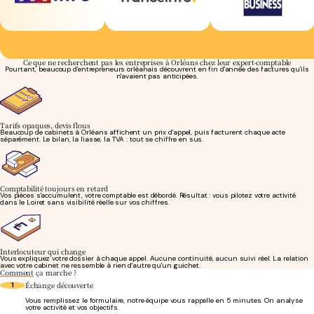
Ce que ne recherchent pas les entreprises à Orléans chez leur expert-comptable
Pourtant, beaucoup d'entrepreneurs orléanais découvrent en fin d'année des factures qu'ils
n'avaient pas anticipées.
Tarifs opaques, devis flous
Beaucoup de cabinets à Orléans affichent un prix d'appel, puis facturent chaque acte
séparément. Le bilan, la liasse, la TVA : tout se chiffre en sus.
Comptabilité toujours en retard
Vos pièces s'accumulent, votre comptable est débordé. Résultat : vous pilotez votre activité
dans le Loiret sans visibilité réelle sur vos chiffres.
Interlocuteur qui change
Vous expliquez votre dossier à chaque appel. Aucune continuité, aucun suivi réel. La relation
avec votre cabinet ne ressemble à rien d'autre qu'un guichet.
Comment
ça marche ?
Échange découverte
1
Vous remplissez le formulaire, notre équipe vous rappelle en 5 minutes. On analyse
votre activité et vos objectifs.