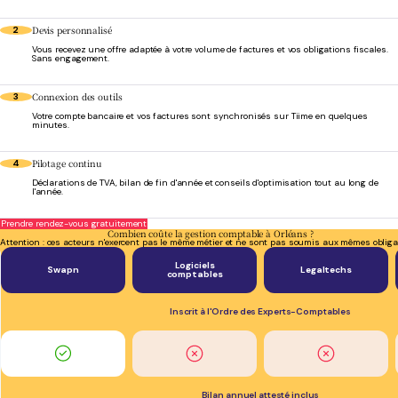
Devis personnalisé
2
Vous recevez une offre adaptée à votre volume de factures et vos obligations fiscales.
Sans engagement.
Connexion des outils
3
Votre compte bancaire et vos factures sont synchronisés sur Tiime en quelques
minutes.
Pilotage continu
4
Déclarations de TVA, bilan de fin d'année et conseils d'optimisation tout au long de
l'année.
Prendre rendez-vous gratuitement
Combien coûte la gestion comptable à Orléans ?
Attention : ces acteurs n'exercent pas le même métier et ne sont pas soumis aux mêmes obliga
Logiciels
Swapn
Legaltechs
comptables
Inscrit à l'Ordre des Experts-Comptables
Bilan annuel attesté inclus