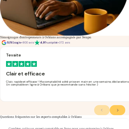
Témoignages d'entrepreneurs à Orléans accompagnés par Swapn
5/5
Google
+800 avis
4,9
Trustpilot
+372 avis
Tevaite
Clair et efficace
Clair, rapide et efficace ! Ma comptabilité a été prise en main en une semaine, déclarations 
Un comptable en ligne à Orléans que je recommande sans hésiter :)
Questions fréquentes sur les experts-comptables à Orléans
Combien coûte un expert-comptable en ligne pour une entreprise à Orléans
Les offres Swapn démarrent
expert-comptable pas cher
à partir de 29€ HT/mois, création