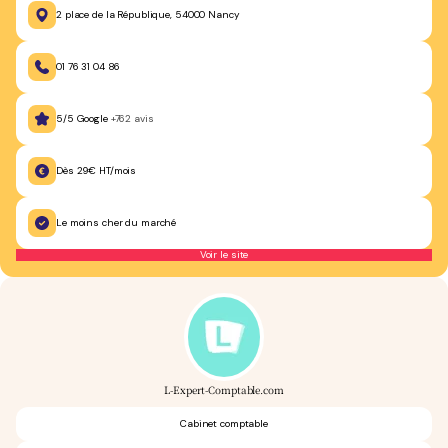
2 place de la République, 54000 Nancy
01 76 31 04 86
5/5 Google
+762 avis
Dès 29€ HT/mois
Le moins cher du marché
Voir le site
L-Expert-Comptable.com
Cabinet comptable